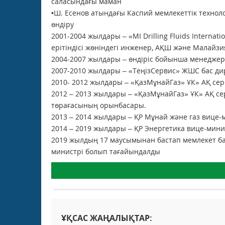
саласындағы маман
•Ш. Есенов атындағы Каспий мемлекеттік технол
өндіру
2001-2004 жылдары – «MI Drilling Fluids Internat
ерітіндісі жөніндегі инженер, АҚШ және Малайз
2004-2007 жылдары – өндіріс бойынша менеджер (
2007-2010 жылдары – «ТеңізСервис» ЖШС бас ди
2010- 2012 жылдары – «ҚазМұнайГаз» ҰК» АҚ сер
2012 – 2013 жылдары – «ҚазМұнайГаз» ҰК» АҚ се
төрағасының орынбасары.
2013 – 2014 жылдары – ҚР Мұнай және газ вице-
2014 – 2019 жылдары – ҚР Энергетика вице-мини
2019 жылдың 17 маусымынан бастап мемлекет ба
министрі болып тағайындалды
ҰҚСАС ЖАҢАЛЫҚТАР: