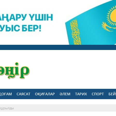
ҚОҒАМ
САЯСАТ
ОҚИҒАЛАР
ӘЛЕМ
ТАРИХ
СПОРТ
БЕЙ
 құрылды