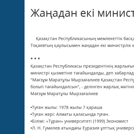
Жаңадан екі минис
Қазақстан Республикасының мемлекеттік басқа
Тоқаевтың қаулысымен жаңадан екі министрлік 
* * *
Қазақстан Республикасы президентінің жарлығым
министрі қызметіне тағайындалды, деп хабарла
"Мағзұм Маратұлы Мырзағалиев Қазақстан Респу
болып тағайындалсын", - делінген жарлық мәтіні
Мағзұм Маратұлы Мырзағалиев
•Туған жылы: 1978 жылы 7 қараша
•Туған жері: Алматы қаласында туған.
•Білімі: «Тұран» университеті (1999) Экономист
•Л. Н. Гумилев атындағы Еуразия ұлттық универ