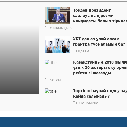
Тоқаев президент
сайлауының ресми
кандидаты болып тіркелд
Жаңалықтар
ҰБТ-дан аз ұпай алсам,
грантқа түсе аламын ба?
Қоғам
Қазақстанның 2018 жыл
үздік 20 жоғары оқу ор
рейтингі жасалды
Қоғам
Төртінші мұнай өңдеу з
қайда салынады?
Экономика