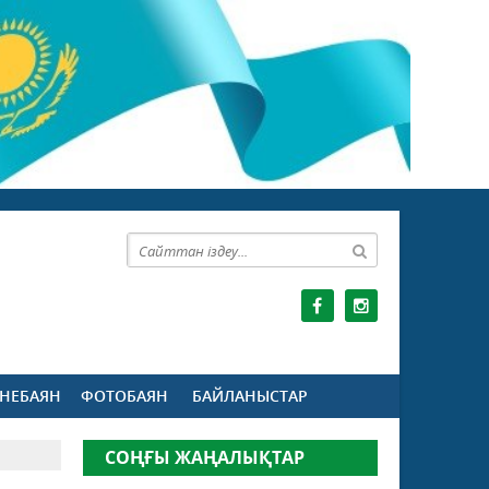
НЕБАЯН
ФОТОБАЯН
БАЙЛАНЫСТАР
СОҢҒЫ ЖАҢАЛЫҚТАР