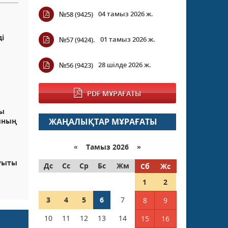
04 тамыз 2026 ж.
№58 (9425)
і
01 тамыз 2026 ж.
№57 (9424).
28 шілде 2026 ж.
№56 (9423)
PDF МҰРАҒАТЫ
ғы
нының
ЖАҢАЛЫҚТАР МҰРАҒАТЫ
«
Тамыз 2026 »
ауыты
Дс
Сс
Ср
Бс
Жм
Сб
Жс
1
2
3
4
5
6
7
8
9
10
11
12
13
14
15
16