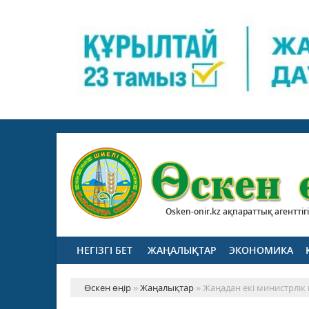
Osken-onir.kz ақпараттық агенттігі
НЕГІЗГІ БЕТ
ЖАҢАЛЫҚТАР
ЭКОНОМИКА
Өскен өңір
»
Жаңалықтар
» Жаңадан екі министрлік