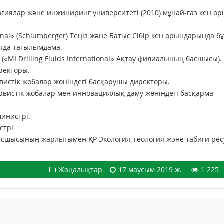
огиялар және инжиниринг университеті (2010) мұнай-газ кен о
ional» (Schlumberger) Теңіз және Батыс Сібір кен орындарында б
ияда тағылымдама.
«MI Drilling Fluids International» Ақтау филиалының басшысы).
ректоры.
вистік жобалар жөніндегі басқарушы директоры.
рвистік жобалар мен инновациялық даму жөніндегі басқарма
министрі.
стрі
сшысының жарлығымен ҚР Экология, геология және табиғи рес
Жаңалықтар
17 маусым 2019 ж.
1 225