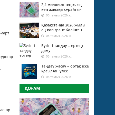
2,4 миллион теңге: ең
көп жалақы сұрайтын
06 тамыз 2026 ж.
Қазақстанда 2026 жылы
ең көп грант бөлінген
омарт
06 тамыз 2026 ж.
Бүгінгі таңдау – ертеңгі
даму
сурстар
06 тамыз 2026 ж.
Таңдау жасау – ортақ іске
рі
қосылған үлес
06 тамыз 2026 ж.
ҚОҒАМ
настар