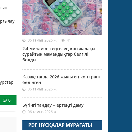
рнын
ұрғылау
06 тамыз 2026 ж.
41
2,4 миллион теңге: ең көп жалақы
сұрайтын мамандықтар белгілі
болды
Қазақстанда 2026 жылы ең көп грант
урстар
бөлінген
06 тамыз 2026 ж.
0
Бүгінгі таңдау – ертеңгі даму
06 тамыз 2026 ж.
PDF НҰСҚАЛАР МҰРАҒАТЫ