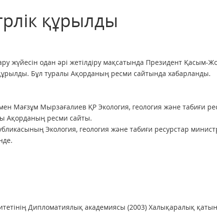
трлік құрылды
ру жүйесін одан әрі жетілдіру мақсатында Президент Қасым-Ж
құрылды. Бұл туралы Ақорданың ресми сайтында хабарланды.
ен Мағзұм Мырзағалиев ҚР Экология, геология және табиғи ре
ды Ақорданың ресми сайты.
бликасының Экология, геология және табиғи ресурстар минист
нде.
ситетінің Дипломатиялық академиясы (2003) Халықаралық қаты