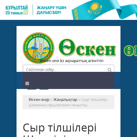
Osken-onir.kz ақпараттық агенттігі
Өскен өңір
»
Жаңалықтар
» Сыр тілшілері
Шиелінің тіршілігімен танысты
Сыр тілшілері