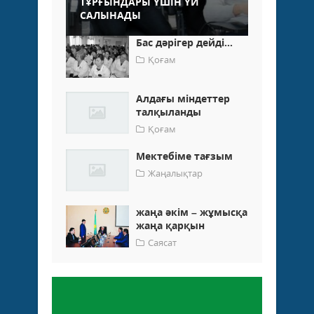
ТҰРҒЫНДАРЫ ҮШІН ҮЙ
САЛЫНАДЫ
Бас дәрігер дейді...
Қоғам
Алдағы міндеттер
талқыланды
Қоғам
Мектебіме тағзым
Жаңалықтар
жаңа әкім – жұмысқа
жаңа қарқын
Саясат
Пікір қалдыру