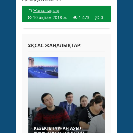
Жаңалықтар
10 ақпан 2018 ж.
1 473
0
ҰҚСАС ЖАҢАЛЫҚТАР:
КЕЗЕКТЕ ТҰРҒАН АУЫЛ