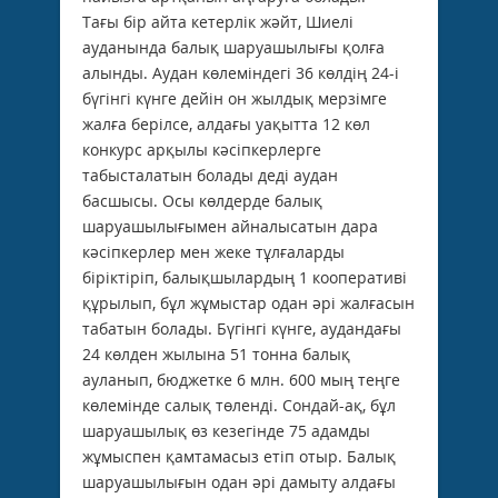
Тағы бір айта кетерлік жәйт, Шиелі
ауданында балық шаруашылығы қолға
алынды. Аудан көлеміндегі 36 көлдің 24-і
бүгінгі күнге дейін он жылдық мерзімге
жалға берілсе, алдағы уақытта 12 көл
конкурс арқылы кәсіпкерлерге
табысталатын болады деді аудан
басшысы. Осы көлдерде балық
шаруашылығымен айналысатын дара
кәсіпкерлер мен жеке тұлғаларды
біріктіріп, балықшылардың 1 кооперативі
құрылып, бұл жұмыстар одан әрі жалғасын
табатын болады. Бүгінгі күнге, аудандағы
24 көлден жылына 51 тонна балық
ауланып, бюджетке 6 млн. 600 мың теңге
көлемінде салық төленді. Сондай-ақ, бұл
шаруашылық өз кезегінде 75 адамды
жұмыспен қамтамасыз етіп отыр. Балық
шаруашылығын одан әрі дамыту алдағы