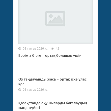
08 тамыз 2026 ж.
42
Бәріміз бірге – ортақ болашақ үшін
Өз таңдауыңды жаса – ортақ іске үлес
қос
08 тамыз 2026 ж.
Қазақстанда оқушыларды бағалаудың
жаңа жүйесі