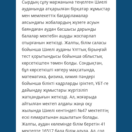
Сырдың сұлу маржанына теңелген Шиелі
ауданында атқарылған бірқатар жұмыстар
мен мемлекеттік бағдарламалар
аясындағы жобалардың жүзеге асуын
баяндаған аудан басшысы дарынды
балалар мектебін ашуды жоспарлап
отырғанын жеткізді. Жалпы, білім саласы
бойынша Шиелі ауданы Ұлттық бірыңғай
тест қорытындысы бойынша облыстық
көрсеткіштен төмен болды. Сондықтан,
бұл көрсеткішті көтеру мақсатында,
математика, физика, химия пәндері
бойынша білікті кадрларды іріктеп, ҰБТ-ге
дайындау жұмыстары жүргізіліп
жатқандығын жеткізді. Ал, жоғарыда
айтылған мектеп алдағы жаңа оқу
жылында Шиелі кентіндегі №47 мектептің
ескі ғимаратынан ашылатын болады.
Жалпы, аудан көлемінде білім беретін 41
мектепте 16517 бала білім алуда. Ал, сол