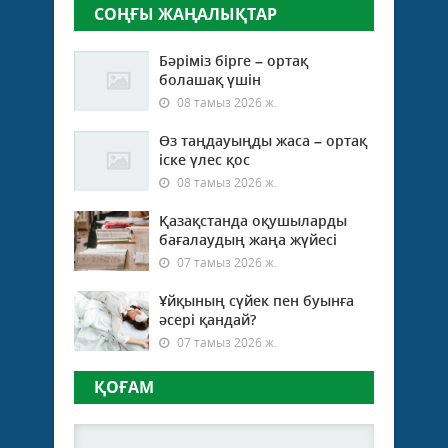
СОҢҒЫ ЖАҢАЛЫҚТАР
Бәріміз бірге – ортақ
болашақ үшін
08 тамыз 2026 ж.
Өз таңдауыңды жаса – ортақ
іске үлес қос
08 тамыз 2026 ж.
Қазақстанда оқушыларды
бағалаудың жаңа жүйесі
07 тамыз 2026 ж.
Ұйқының сүйек пен буынға
әсері қандай?
07 тамыз 2026 ж.
ҚОҒАМ