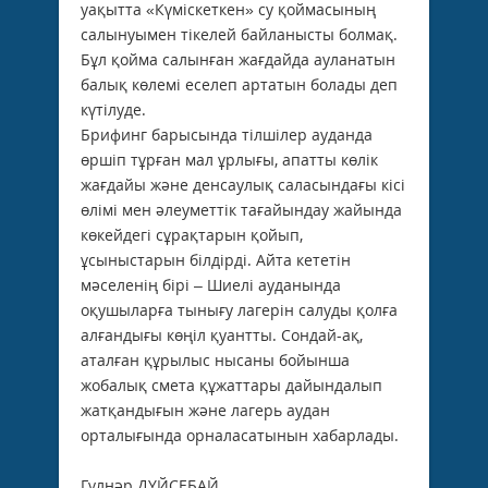
уақытта «Күміскеткен» су қоймасының
салынуы­мен тікелей байланысты болмақ.
Бұл қойма салынған жағдайда ауланатын
балық көлемі еселеп артатын болады деп
күтілуде.
Брифинг барысында тілшілер ауданда
өршіп тұрған мал ұрлығы, апатты көлік
жағдайы және денсаулық саласындағы кісі
өлімі мен әлеуметтік тағайындау жайында
көкейдегі сұрақтарын қойып,
ұсыныстарын білдірді. Айта кететін
мәселенің бірі – Шиелі ауданында
оқушыларға тынығу лагерін салуды қолға
алғандығы көңіл қуантты. Сондай-ақ,
аталған құрылыс нысаны бойынша
жобалық смета құжаттары дайындалып
жатқандығын және лагерь аудан
орталығында орналасатынын хабарлады.
Гүлнәр ДҮЙСЕБАЙ.