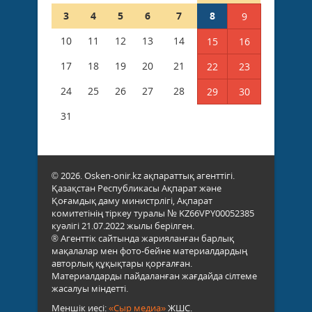
3
4
5
6
7
8
9
10
11
12
13
14
15
16
17
18
19
20
21
22
23
24
25
26
27
28
29
30
31
© 2026. Osken-onir.kz ақпараттық агенттігі.
Қазақстан Республикасы Ақпарат және
Қоғамдық даму министрлігі, Ақпарат
комитетінің тіркеу туралы № KZ66VPY00052385
куәлігі 21.07.2022 жылы берілген.
® Агенттік сайтында жарияланған барлық
мақалалар мен фото-бейне материалдардың
авторлық құқықтары қорғалған.
Материалдарды пайдаланған жағдайда сілтеме
жасалуы міндетті.
Меншік иесі:
«Сыр медиа»
ЖШС.