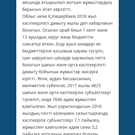
аясында атқарылып жатқан жұмыстардың
барысын атап көрсетті.
Облыс әкімі Қ.Көшербаев 2018 жыл
кәсіпкерлікті дамыту жылы деп хабарлаған
болатын. Осыған орай биыл 1 кент және
13 ауылдық округ жаңа бюджеттік
саясатқа өткен. Енді ауыл әкімдері өз
бюджеттеріне қосымша қаржы түсіріп,
ішкі шаруасын шешуде қаржылық негіз
болатын шағын және орта кәсіпкерлікті
дамыту бойынша жұмыстар жасауға
кірісті. Яғни, аудан басшысының
мәліметіне сүйенсек, 2017 жылы 4625
шағын және орта кәсіпкерлік субъектілері
тіркеліп, онда 7646 адам жұмыспен
қамтылған. Жыл қорытындысын 2016
жылдың тиісті кезеңімен салыстырғанда
кәсіпкерлік субъектілері 7,1 пайызға,
жұмыспен қамтылған адам саны 5,2
пайызға артқанын аңғаруға болады.