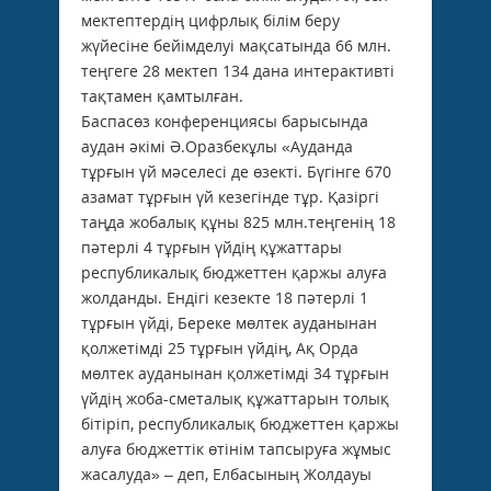
мектептердің цифрлық білім беру
жүйесіне бейімделуі мақсатында 66 млн.
теңгеге 28 мектеп 134 дана интерактивті
тақтамен қамтылған.
Баспасөз конференциясы барысында
аудан әкімі Ә.Оразбекұлы «Ауданда
тұрғын үй мәселесі де өзекті. Бүгінге 670
азамат тұрғын үй кезегінде тұр. Қазіргі
таңда жобалық құны 825 млн.теңгенің 18
пәтерлі 4 тұрғын үйдің құжаттары
республикалық бюджеттен қаржы алуға
жолданды. Ендігі кезекте 18 пәтерлі 1
тұрғын үйді, Береке мөлтек ауданынан
қолжетімді 25 тұрғын үйдің, Ақ Орда
мөлтек ауданынан қолжетімді 34 тұрғын
үйдің жоба-сметалық құжаттарын толық
бітіріп, республикалық бюджеттен қаржы
алуға бюджеттік өтінім тапсыруға жұмыс
жасалуда» – деп, Елбасының Жолдауы