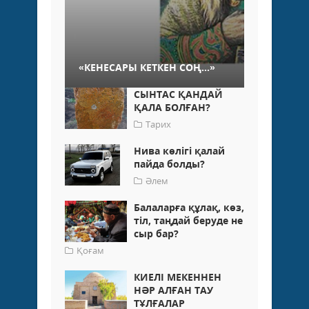
«КЕНЕСАРЫ КЕТКЕН СОҢ...»
СЫНТАС ҚАНДАЙ
ҚАЛА БОЛҒАН?
Тарих
Нива көлігі қалай
пайда болды?
Әлем
Балаларға құлақ, көз,
тіл, таңдай беруде не
сыр бар?
Қоғам
КИЕЛІ МЕКЕННЕН
НӘР АЛҒАН ТАУ
ТҰЛҒАЛАР