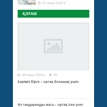
07 тамыз 2026 ж.
ҚОҒАМ
08 тамыз 2026 ж.
65
Бәріміз бірге – ортақ болашақ үшін
Өз таңдауыңды жаса – ортақ іске үлес