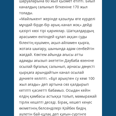
шаруаларына 60 жыл қызмет етiптi. Биыл
каналдың салынып бiткенiне 170 жыл
толады.
«Майлыкент жерiнде қазылуы өте күрделi
мұндай бiрде-бiр арық-канал жоқ» дейдi
қазiргi көзi тiрi қариялар. Шатқалдардың
арасымен екпiндей құлап аққан суды
бiлектiң күшiмен, ақыл-айламен қырға,
жотаға шығару, шынында адам сенбейтiн
жағдай. Көктем айында ағысы атты
адамды ағызып әкететiн Дәубаба өзенiне
осылай бұғалық салынып, арнасы дөңестi
қырқаға арындайтын канал осылай
дүниеге келiптi. «Бұл арықпен су кемi 100
жыл ағады» деп артына сөз қалдырып
кетiптi қасиеттi бабамыз. Осыдан кейiн
елдiң қамбасы астыққа толып, мамыражай
тiрлiк кешiптi деседi. Бiрақ, кешегi кеңес
өкiметiнiң белсендiлерi Қойбек бидiң
әулетiн бай-құлақ деп қуғын-сүргiнге