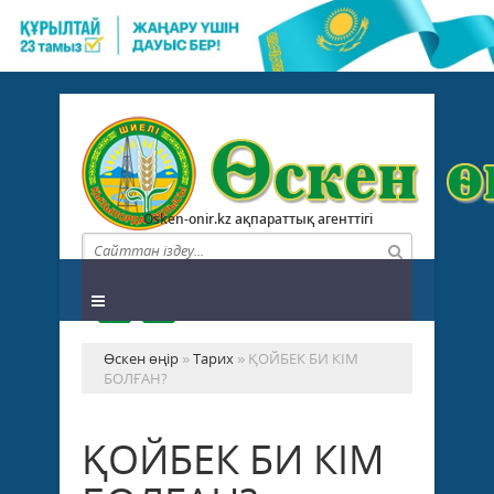
Osken-onir.kz ақпараттық агенттігі
Өскен өңір
»
Тарих
» ҚОЙБЕК БИ КIМ
БОЛҒАН?
ҚОЙБЕК БИ КIМ