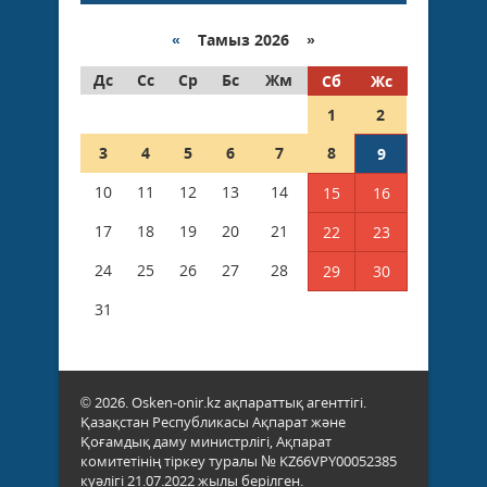
«
Тамыз 2026 »
Дс
Сс
Ср
Бс
Жм
Сб
Жс
1
2
3
4
5
6
7
8
9
10
11
12
13
14
15
16
17
18
19
20
21
22
23
24
25
26
27
28
29
30
31
© 2026. Osken-onir.kz ақпараттық агенттігі.
Қазақстан Республикасы Ақпарат және
Қоғамдық даму министрлігі, Ақпарат
комитетінің тіркеу туралы № KZ66VPY00052385
куәлігі 21.07.2022 жылы берілген.