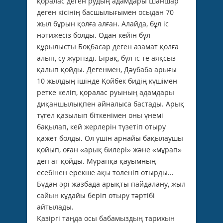
қоралас деген рудың адамдары Шаншар
деген кiсiнiң басшылығымен осыдан 70
жыл бұрын қолға алған. Алайда, бұл iс
нәтижесiз болды. Одан кейiн бұл
құрылысты Боқбасар деген азамат қолға
алып, су жүргiздi. Бiрақ, бұл iс те аяқсыз
қалып қойды. Дегенмен, Дәубаба арығы
10 жылдың iшiнде Қойбек бидiң күшiмен
ретке келiп, қоралас руының адамдары
диқаншылықпен айналыса бастады. Арық
түгел қазылып бiткенiмен оны үнемi
бақылап, кей жерлерiн түзетiп отыру
қажет болды. Ол үшiн арнайы бақылаушы
қойып, оған «арық билерi» және «мұрап»
деп ат қойды. Мұрапқа қауымның
есебiнен ерекше ақы төленiп отырды...
Бұдан әрi жазбада арықты пайдалану, жыл
сайын кұдайы берiп отыру тәртiбi
айтылады.
Қазiргi таңда осы бабамыздың тарихын