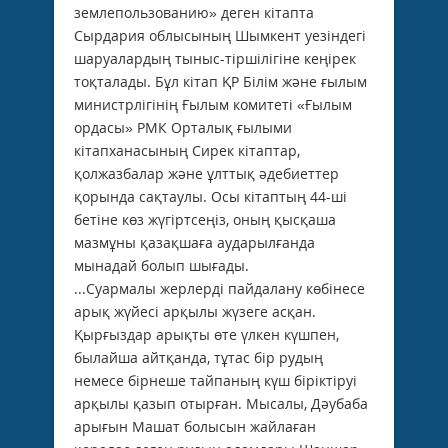
землепользованию» деген кiтапта
Сырдария облысының Шымкент уезiндегi
шаруалардың тыныс-тiршiлiгiне кеңiрек
тоқталады. Бұл кiтап ҚР Бiлiм және ғылым
министрлiгiнiң Ғылым комитетi «Ғылым
ордасы» РМК Орталық ғылыми
кiтапханасының Сирек кiтаптар,
қолжазбалар және ұлттық әдебиеттер
қорында сақтаулы. Осы кiтаптың 44-шi
бетiне көз жүгiртсеңiз, оның қысқаша
мазмұны қазақшаға аударылғанда
мынадай болып шығады.
...Суармалы жерлердi пайдалану көбiнесе
арық жүйесi арқылы жүзеге асқан.
Қырғыздар арықты өте үлкен күшпен,
былайша айтқанда, тұтас бiр рудың
немесе бiрнеше тайпаның күш бiрiктiруi
арқылы қазып отырған. Мысалы, Дәубаба
арығын Машат болысын жайлаған