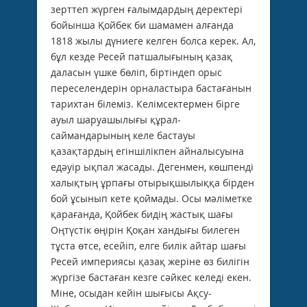
зерттеп жүрген ғалымдардың деректерi
бойынша Қойбек би шамамен алғанда
1818 жылы дүниеге келген болса керек. Ал,
бұл кезде Ресей патшалығының қазақ
даласын үшке бөлiп, бiртiндеп орыс
переселендерiн орналастыра бастағанын
тарихтан бiлемiз. Келiмсектермен бiрге
ауыл шаруашылығы құрал-
саймандарының келе бастауы
қазақтардың егiншiлiкпен айналысуына
едәуiр ықпал жасады. Дегенмен, көшпендi
халықтың ұрпағы отырықшылыққа бiрден
бой ұсынып кете қоймады. Осы мәлiметке
қарағанда, Қойбек бидiң жастық шағы
Оңтүстiк өңiрiн Қоқан хандығы билеген
тұста өтсе, есейiп, елге билiк айтар шағы
Ресей империясы қазақ жерiне өз билiгiн
жүргiзе бастаған кезге сәйкес келедi екен.
Мiне, осыдан кейiн шығысы Ақсу-