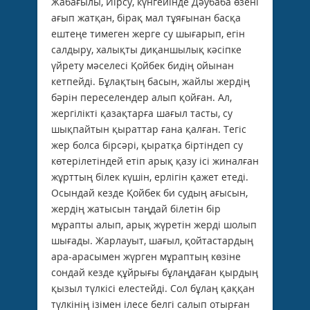
Жабағылы, Иiрсу, күнгейiнде Дәубаба өзенi
ағып жатқан, бiрақ мал тұяғынан басқа
ештеңе тимеген жерге су шығарып, егiн
салдыру, халықты диқаншылық кәсiпке
үйрету мәселесi Қойбек бидiң ойынан
кетпейдi. Бұлақтың басын, жайлы жердiң
бәрiн переселендер алып қойған. Ал,
жергiлiктi қазақтарға шағыл тасты, су
шықпайтын қыраттар ғана қалған. Тегiс
жер болса бiрсәрi, қыратқа бiртiндеп су
көтерiлетiндей етiп арық қазу iсi жиналған
жұрттың бiлек күшiн, ерлiгiн қажет етедi.
Осындай кезде Қойбек би судың ағысын,
жердiң жатысын таңдай бiлетiн бiр
мұрапты алып, арық жүретiн жердi шолып
шығады. Жарлауыт, шағыл, қойтастардың
ара-арасымен жүрген мұраптың көзiне
сондай кезде құйрығы бұлаңдаған қырдың
қызыл түлкiсi елестейдi. Сол бұлаң қаққан
түлкiнiң iзiмен iлесе белгi салып отырған