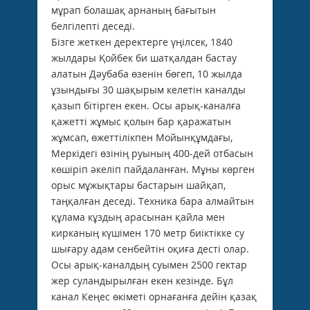
мұрап болашақ арнаның бағытын
белгiлептi деседi.
Бiзге жеткен деректерге үңiлсек, 1840
жылдары Қойбек би шатқалдан бастау
алатын Дәубаба өзенiн бөгеп, 10 жылда
ұзындығы 30 шақырым келетiн каналды
қазып бiтiрген екен. Осы арық-каналға
қажеттi жұмыс қолын бар қаражатын
жұмсап, өжеттiлiкпен Мойынқұмдағы,
Меркiдегi өзiнiң руының 400-дей отбасын
көшiрiп әкелiп пайдаланған. Мұны көрген
орыс мұжықтары бастарын шайқап,
таңқалған деседi. Техника бара алмайтын
құлама кұздың арасынан қайла мен
кирканың күшiмен 170 метр биiктiкке су
шығару адам сенбейтiн оқиға дестi олар.
Осы арық-каналдың суымен 2500 гектар
жер суландырылған екен кезiнде. Бұл
канал Кеңес өкiметi орнағанға дейiн қазақ