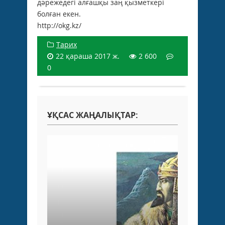
дәрежедегi алғашқы заң қызметкерi
болған екен.
http://okg.kz/
Тарих
22 қараша 2017 ж.
2 600
0
ҰҚСАС ЖАҢАЛЫҚТАР: