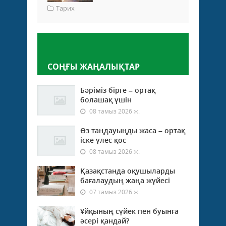
Тарих
Пікір қалдыру
СОҢҒЫ ЖАҢАЛЫҚТАР
Бәріміз бірге – ортақ
болашақ үшін
08 тамыз 2026 ж.
Өз таңдауыңды жаса – ортақ
іске үлес қос
08 тамыз 2026 ж.
Қазақстанда оқушыларды
бағалаудың жаңа жүйесі
07 тамыз 2026 ж.
Ұйқының сүйек пен буынға
әсері қандай?