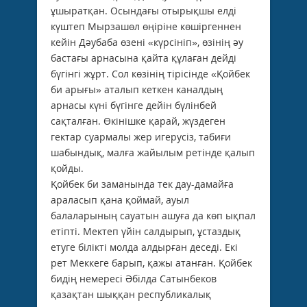
ұшыратқан. Осындағы отырықшы елдi
күштеп Мырзашөл өңiрiне көшiргеннен
кейiн Дәубаба өзенi «күрсiнiп», өзiнiң әу
бастағы арнасына қайта құлаған дейдi
бүгiнгi жұрт. Сол көзiнiң тiрiсiнде «Қойбек
би арығы» аталып кеткен каналдың
арнасы күнi бүгiнге дейiн бүлiнбей
сақталған. Өкiнiшке қарай, жүздеген
гектар суармалы жер игерусiз, табиғи
шабындық, малға жайылым ретiнде қалып
қойды.
Қойбек би заманында тек дау-дамайға
араласып қана қоймай, ауыл
балаларының сауатын ашуға да көп ықпал
етiптi. Мектеп үйiн салдырып, ұстаздық
етуге бiлiктi молда алдырған деседi. Екi
рет Меккеге барып, қажы атанған. Қойбек
бидiң немересi Әбiлда Сатынбеков
қазақтан шыққан республикалық