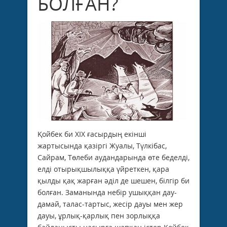
БОЛҒАН?
Қойбек би XIX ғасырдың екiншi
жартысында қазiргi Жуалы, Түлкiбас,
Сайрам, Төлеби аудандарында өте беделдi,
елдi отырықшылыққа үйреткен, қара
қылды қақ жарған әдiл де шешен, бiлгiр би
болған. Заманында небiр ушыққан дау-
дамай, талас-тартыс, жесiр дауы мен жер
дауы, ұрлық-қарлық пен зорлыққа