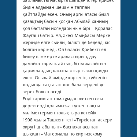
байланысты насырға шапқан iстер Қойбек
бидiң алдынан шешiмiн таппай
қайтпайды екен. Оның арғы атасы бүкiл
қазақтың басын қосқан Абылай ханның
қол бастаған нояндарының бiрi – Қоралас
Жауғаш батыр. Ал, әкесi Мыңбасы Мерке
жерiнде елге сыйлы, бiлiктi де беделдi кiсi
болған көрiнедi. Ол баласы Қойбектi ел
билеу iсiне ерте араластырып, дау-
дамайға төрелiк айтып, бiтiм жасайтын
қариялардың қасына отырғызып қояды
екен. Осылай өмiрде көргенiн, түйгенiн
жадында сақтаған жас бала зерделi де
зерек болып өседi.
Ендi тарихтан там-тұмдап жеткен осы
деректердi қолымызға түскен нақты
мәлiметтермен толықтыра кетейiк.
1908 жылы Ташкенттегi «Түркiстан әскери
округi штабының» баспаханасынан
шыққан «Материалы по киргизскому