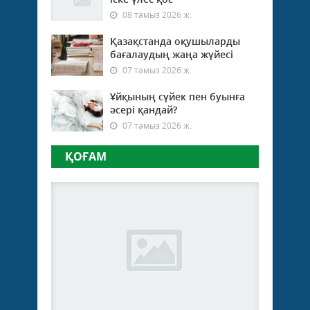
08 тамыз 2026 ж.
Қазақстанда оқушыларды
бағалаудың жаңа жүйесі
07 тамыз 2026 ж.
Ұйқының сүйек пен буынға
әсері қандай?
07 тамыз 2026 ж.
ҚОҒАМ