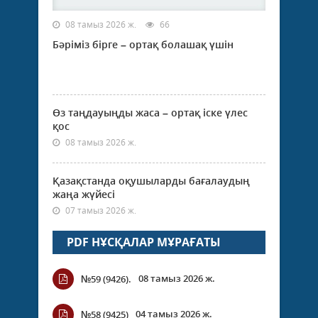
08 тамыз 2026 ж.
66
Бәріміз бірге – ортақ болашақ үшін
Өз таңдауыңды жаса – ортақ іске үлес
қос
08 тамыз 2026 ж.
Қазақстанда оқушыларды бағалаудың
жаңа жүйесі
07 тамыз 2026 ж.
PDF НҰСҚАЛАР МҰРАҒАТЫ
08 тамыз 2026 ж.
№59 (9426).
04 тамыз 2026 ж.
№58 (9425)