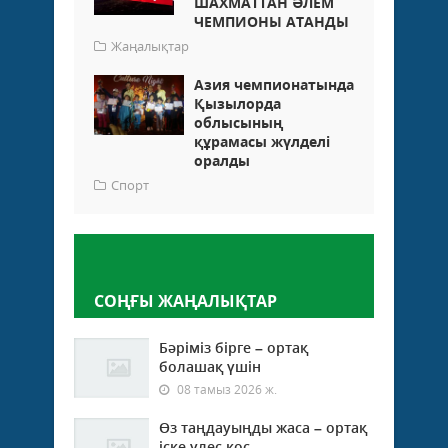
ШАХМАТТАН ӘЛЕМ
ЧЕМПИОНЫ АТАНДЫ
Жаңалықтар
Азия чемпионатында
Қызылорда
облысының
құрамасы жүлделі
оралды
Спорт
Пікір қалдыру
СОҢҒЫ ЖАҢАЛЫҚТАР
Бәріміз бірге – ортақ
болашақ үшін
08 тамыз 2026 ж.
Өз таңдауыңды жаса – ортақ
іске үлес қос