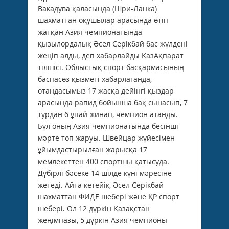
Вакадува қаласында (Шри-Ланка)
шахматтан оқушылар арасында өтіп
жатқан Азия чемпионатында
қызылордалық Әсел Серікбай бас жүлдені
жеңіп алды, деп хабарлайды ҚазАқпарат
тілшісі. Облыстық спорт басқармасының
баспасөз қызметі хабарлағанда,
отандасымыз 17 жасқа дейінгі қыздар
арасында рапид бойынша бақ сынасып, 7
турдан 6 ұпай жинап, чемпион атанды.
Бұл оның Азия чемпионатында бесінші
мәрте топ жаруы. Швейцар жүйесімен
ұйымдастырылған жарысқа 17
мемлекеттен 400 спортшы қатысуда.
Дүбірлі бәсеке 14 шілде күні мәресіне
жетеді. Айта кетейік, Әсел Серікбай
шахматтан ФИДЕ шебері және ҚР спорт
шебері. Ол 12 дүркін Қазақстан
жеңімпазы, 5 дүркін Азия чемпионы