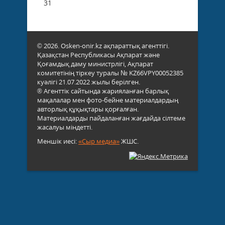
31
© 2026. Osken-onir.kz ақпараттық агенттігі.
Қазақстан Республикасы Ақпарат және
Қоғамдық даму министрлігі, Ақпарат
комитетінің тіркеу туралы № KZ66VPY00052385
куәлігі 21.07.2022 жылы берілген.
® Агенттік сайтында жарияланған барлық
мақалалар мен фото-бейне материалдардың
авторлық құқықтары қорғалған.
Материалдарды пайдаланған жағдайда сілтеме
жасалуы міндетті.
Меншік иесі:
«Сыр медиа»
ЖШС.