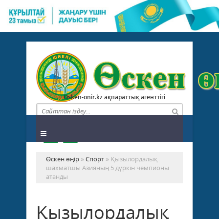
Osken-onir.kz ақпараттық агенттігі
Өскен өңір
»
Спорт
» Қызылордалық
шахматшы Азияның 5 дүркін чемпионы
атанды
Қызылордалық