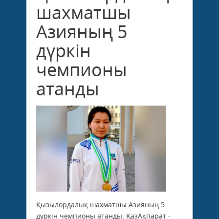
шахматшы
Азияның 5
дүркін
чемпионы
атанды
Қызылордалық шахматшы Азияның 5
дүркін чемпионы атанды. ҚазАқпарат -