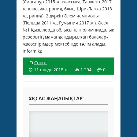
(Сингапур 2015 ж. классика, Ташкент 2017
ж. классика, рапид, блиц, Шри-Ланка 2018
ж., рапид) 2 дүркін Әлем чемпионы
(Польша 2011 ж., Румыния 2017 ж.). Әсел
№1 Қызылорда облысының олимпиадалық
резервтің мамандандырылған балалар-
жасөспірімдер мектебінде тәлім алады.
inform.kz
Спорт
11 шілде 2018 ж.
1 294
0
ҰҚСАС ЖАҢАЛЫҚТАР: