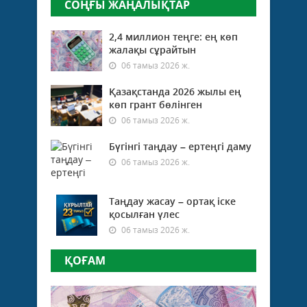
СОҢҒЫ ЖАҢАЛЫҚТАР
2,4 миллион теңге: ең көп
жалақы сұрайтын
06 тамыз 2026 ж.
Қазақстанда 2026 жылы ең
көп грант бөлінген
06 тамыз 2026 ж.
Бүгінгі таңдау – ертеңгі даму
06 тамыз 2026 ж.
Таңдау жасау – ортақ іске
қосылған үлес
06 тамыз 2026 ж.
ҚОҒАМ