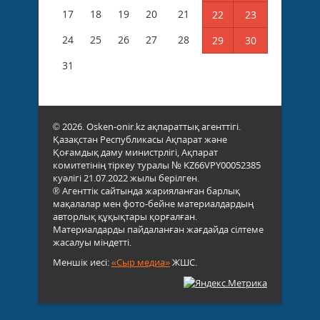
17
18
19
20
21
22
23
24
25
26
27
28
29
30
31
© 2026. Osken-onir.kz ақпараттық агенттігі.
Қазақстан Республикасы Ақпарат және
Қоғамдық даму министрлігі, Ақпарат
комитетінің тіркеу туралы № KZ66VPY00052385
куәлігі 21.07.2022 жылы берілген.
® Агенттік сайтында жарияланған барлық
мақалалар мен фото-бейне материалдардың
авторлық құқықтары қорғалған.
Материалдарды пайдаланған жағдайда сілтеме
жасалуы міндетті.
Меншік иесі:
«Сыр медиа»
ЖШС.