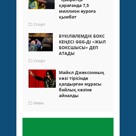
қарағанда 7,5
миллион еуроға
қымбат
Спорт
БҮКІЛӘЛЕМДІК БОКС
КЕҢЕСІ GGG-ДІ «ЖЫЛ
БОКСШЫСЫ» ДЕП
АТАДЫ
Спорт
Майкл Джексонның
көзі тірісінде
қалдырған мұрасы
байлық көзіне
айналды
Әлем
Пікір қалдыру