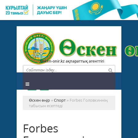
Osken-onir.kz ақпараттық агенттігі
Өскен өңір
»
Спорт
» Forbes Головкиннің
табысын есептеді
Forbes