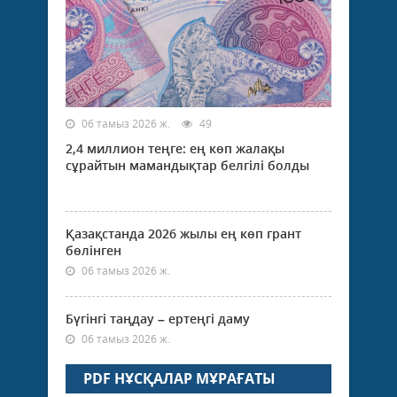
06 тамыз 2026 ж.
49
2,4 миллион теңге: ең көп жалақы
сұрайтын мамандықтар белгілі болды
Қазақстанда 2026 жылы ең көп грант
бөлінген
06 тамыз 2026 ж.
Бүгінгі таңдау – ертеңгі даму
06 тамыз 2026 ж.
PDF НҰСҚАЛАР МҰРАҒАТЫ