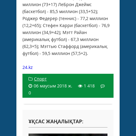
миллион (73+17) ЛеБрон Джеймс
(баскетбол) - 85,5 миллион (33,5+52);
Роджер Федерер (теннис) - 77,2 миллион
(12,2+65); Стефен Карри (баскетбол) - 76,9
миллион (34,9+42); Мэтт Райан
(америкалық футбол) - 67,3 миллион
(62,3+5); Мэттью Стаффорд (америкалық
футбол) - 59,5 миллион (57,5+2).
24.kz
Спорт
06 маусым 2018 ж.
1 418
0
ҰҚСАС ЖАҢАЛЫҚТАР: