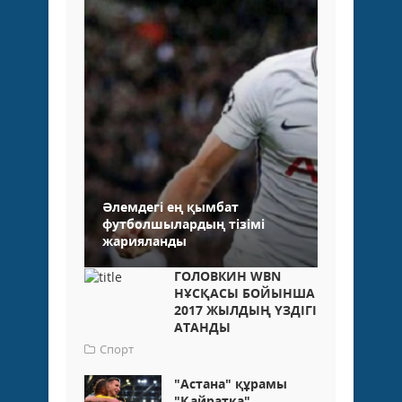
Әлемдегі ең қымбат
футболшылардың тізімі
жарияланды
ГОЛОВКИН WBN
НҰСҚАСЫ БОЙЫНША
2017 ЖЫЛДЫҢ ҮЗДІГІ
АТАНДЫ
Спорт
"Астана" құрамы
"Қайратқа"