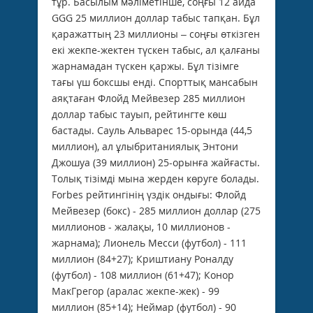
тұр. Басылым мәліметінше, соңғы 12 айда
GGG 25 миллион доллар табыс тапқан. Бұл
қаражаттың 23 миллионы – соңғы өткізген
екі жекпе-жектен түскен табыс, ал қалғаны
жарнамадан түскен қаржы. Бұл тізімге
тағы үш боксшы енді. Спорттық мансабын
аяқтаған Флойд Мейвезер 285 миллион
доллар табыс тауып, рейтингте көш
бастады. Сауль Альварес 15-орында (44,5
миллион), ал ұлыбританиялық Энтони
Джошуа (39 миллион) 25-орынға жайғасты.
Толық тізімді мына жерден көруге болады.
Forbes рейтингінің үздік ондығы: Флойд
Мейвезер (бокс) - 285 миллион доллар (275
миллионов - жалақы, 10 миллионов -
жарнама); Лионель Месси (футбол) - 111
миллион (84+27); Криштиану Роналду
(футбол) - 108 миллион (61+47); Конор
МакГрегор (аралас жекпе-жек) - 99
миллион (85+14); Неймар (футбол) - 90