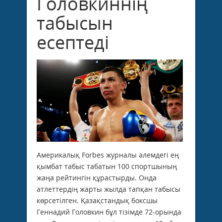
Головкиннің
табысын
есептеді
Америкалық Forbes журналы әлемдегі ең
қымбат табыс табатын 100 спортшының
жаңа рейтингін құрастырды. Онда
атлеттердің жарты жылда тапқан табысы
көрсетілген. Қазақстандық боксшы
Геннадий Головкин бұл тізімде 72-орында