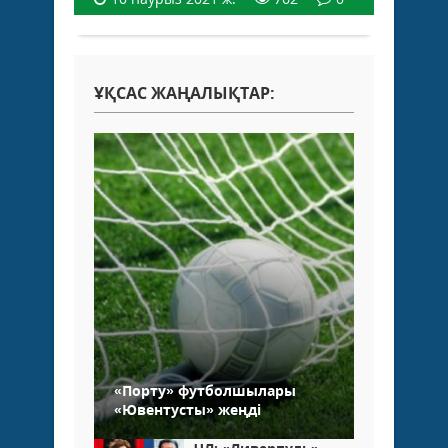
ҰҚСАС ЖАҢАЛЫҚТАР:
«Порту» футболшылары
«Ювентусты» жеңді