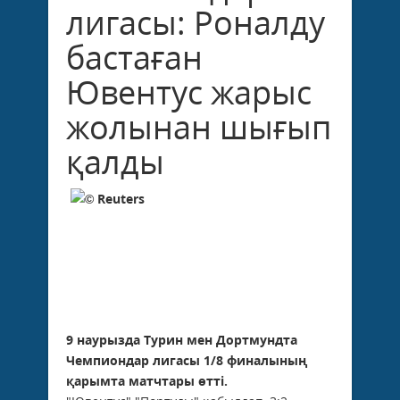
лигасы: Роналду
бастаған
Ювентус жарыс
жолынан шығып
қалды
9 наурызда Турин мен Дортмундта
Чемпиондар лигасы 1/8 финалының
қарымта матчтары өтті.