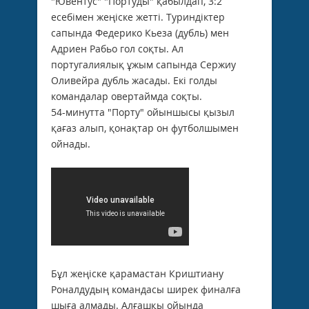
"Ювентус" "Портуды" қабылдап, 3:2
есебімен жеңіске жетті. Туриндіктер
сапында Федерико Кьеза (дубль) мен
Адриен Рабьо гол соқты. Ал
португалиялық ұжым сапында Сержиу
Оливейра дубль жасады. Екі голды
командалар овертаймда соқты.
54-минутта "Порту" ойыншысы қызыл
қағаз алып, қонақтар он футболшымен
ойнады.
Бұл жеңіске қарамастан Криштиану
Роналдудың командасы ширек финалға
шыға алмады. Алғашқы ойында