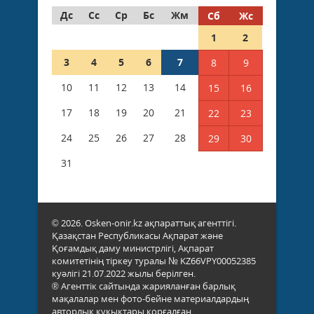
Дс
Сс
Ср
Бс
Жм
Сб
Жс
1
2
3
4
5
6
7
8
9
10
11
12
13
14
15
16
17
18
19
20
21
22
23
24
25
26
27
28
29
30
31
© 2026. Osken-onir.kz ақпараттық агенттігі.
Қазақстан Республикасы Ақпарат және
Қоғамдық даму министрлігі, Ақпарат
комитетінің тіркеу туралы № KZ66VPY00052385
куәлігі 21.07.2022 жылы берілген.
® Агенттік сайтында жарияланған барлық
мақалалар мен фото-бейне материалдардың
авторлық құқықтары қорғалған.