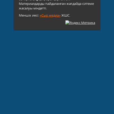
Материалдарды пайдаланған жағдайда сілтеме
жасалуы міндетті.
Меншік иесі:
«Сыр медиа»
ЖШС.