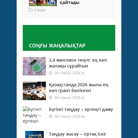
қайтады
Спорт
Пікір қалдыру
СОҢҒЫ ЖАҢАЛЫҚТАР
2,4 миллион теңге: ең көп
жалақы сұрайтын
06 тамыз 2026 ж.
Қазақстанда 2026 жылы ең
көп грант бөлінген
06 тамыз 2026 ж.
Бүгінгі таңдау – ертеңгі даму
06 тамыз 2026 ж.
Таңдау жасау – ортақ іске