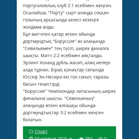
португалиялық клуб 2:1 есебімен жеңген.
Осылайша, "Порту" сырт алаңда соққан
голының арқасында келесі кезеңге
жолдама алды.
Бұл матчпен қатар өткен ойында
дортмундтық "Боруссия" өз алаңында
"Севильямен" тең түсіп, ширек финалға
шықты. Матч 2:2 есебімен аяқталды.
Эрлинг Холанд дубль жасап, алаң иелері
алда тұрған. Бірақ қонақтар сапында
Юссеф Эн-Несири екі гол соғып, таразы
басын теңестірді.
"Боруссия" Чемпиондар лигасының ширек
финалына шықты. "Севильяның"
алаңында өткен алғашқы ойында
дортмундтықтар 3:2 есебімен жеңген
болатын.
Спорт
10 наурыз 2021 ж.
762
0