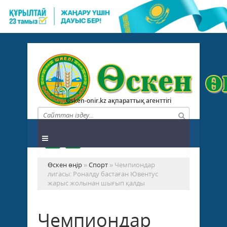
Osken-onir.kz ақпараттық агенттігі
Өскен өңір
»
Спорт
» Чемпиондар
лигасы: Роналду бастаған Ювентус
жарыс жолынан шығып қалды
Чемпиондар