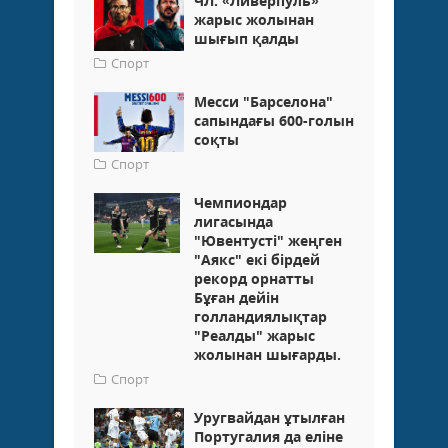
ЧЛ: «Ливерпуль»
жарыс жолынан
шығып қалды
Спорт
Месси "Барселона"
сапындағы 600-голын
соқты
Спорт
Чемпиондар
лигасында
"Ювентусті" жеңген
"Аякс" екі бірдей
рекорд орнатты
Бұған дейін
голландиялықтар
"Реалды" жарыс
жолынан шығарды.
Спорт
Уругвайдан ұтылған
Португалия да еліне