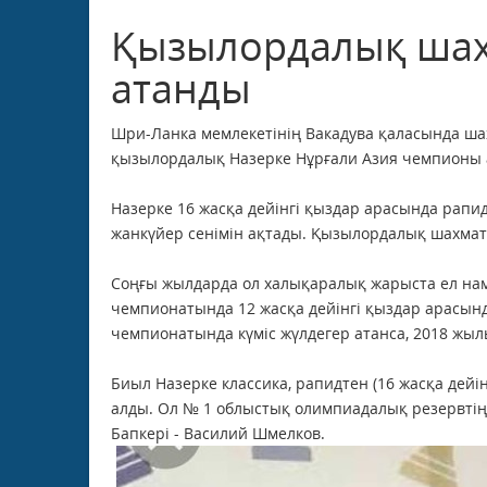
Қызылордалық ша
атанды
Шри-Ланка мемлекетінің Вакадува қаласында шах
қызылордалық Назерке Нұрғали Азия чемпионы а
Назерке 16 жасқа дейінгі қыздар арасында рапи
жанкүйер сенімін ақтады. Қызылордалық шахма
Соңғы жылдарда ол халықаралық жарыста ел на
чемпионатында 12 жасқа дейінгі қыздар арасынд
чемпионатында күміс жүлдегер атанса, 2018 жы
Биыл Назерке классика, рапидтен (16 жасқа дейі
алды. Ол № 1 облыстық олимпиадалық резервтің
Бапкері - Василий Шмелков.