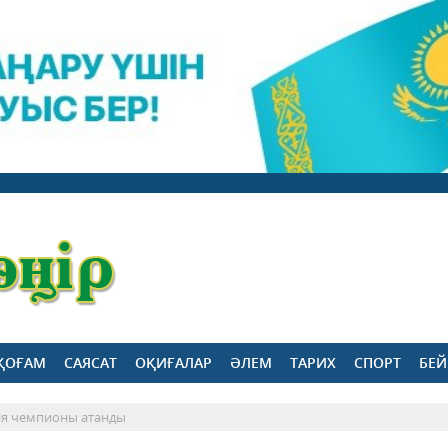
ҚОҒАМ
САЯСАТ
ОҚИҒАЛАР
ӘЛЕМ
ТАРИХ
СПОРТ
БЕЙ
я чемпионы атанды