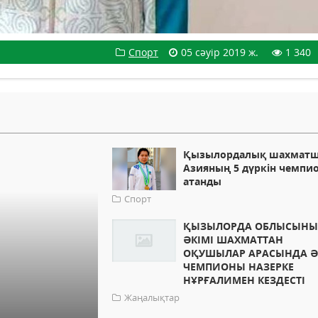
Спорт
05 сәуір 2019 ж.
1 340
Қызылордалық шахмат
Азияның 5 дүркін чемпи
атанды
Спорт
ҚЫЗЫЛОРДА ОБЛЫСЫН
ӘКІМІ ШАХМАТТАН
ОҚУШЫЛАР АРАСЫНДА 
ЧЕМПИОНЫ НАЗЕРКЕ
НҰРҒАЛИМЕН КЕЗДЕСТІ
Жаңалықтар