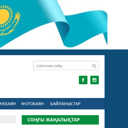
НЕБАЯН
ФОТОБАЯН
БАЙЛАНЫСТАР
СОҢҒЫ ЖАҢАЛЫҚТАР