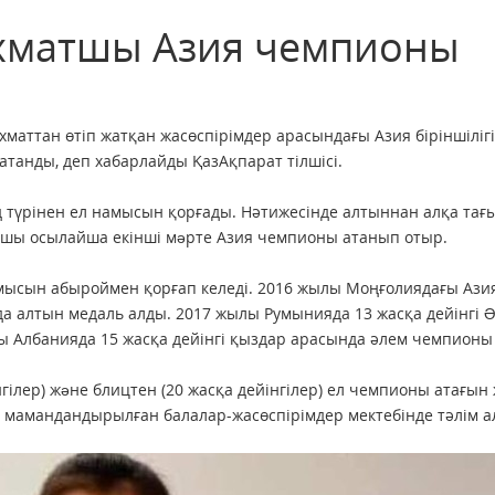
хматшы Азия чемпионы
маттан өтіп жатқан жасөспірімдер арасындағы Азия біріншіліг
танды, деп хабарлайды ҚазАқпарат тілшісі.
д түрінен ел намысын қорғады. Нәтижесінде алтыннан алқа тағы
тшы осылайша екінші мəрте Азия чемпионы атанып отыр.
мысын абыроймен қорғап келеді. 2016 жылы Моңғолиядағы Ази
а алтын медаль алды. 2017 жылы Румынияда 13 жасқа дейінгі 
лы Албанияда 15 жасқа дейінгі қыздар арасында әлем чемпионы
нгілер) жəне блицтен (20 жасқа дейінгілер) ел чемпионы атағын
 мамандандырылған балалар-жасөспірімдер мектебінде тәлім а