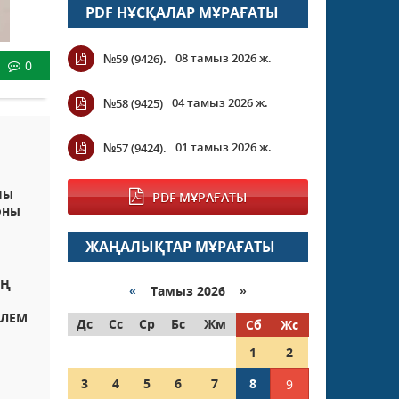
PDF НҰСҚАЛАР МҰРАҒАТЫ
08 тамыз 2026 ж.
№59 (9426).
0
04 тамыз 2026 ж.
№58 (9425)
01 тамыз 2026 ж.
№57 (9424).
шы
PDF МҰРАҒАТЫ
оны
ЖАҢАЛЫҚТАР МҰРАҒАТЫ
ЫҢ
«
Тамыз 2026 »
ӘЛЕМ
Дс
Сс
Ср
Бс
Жм
Сб
Жс
1
2
3
4
5
6
7
8
9