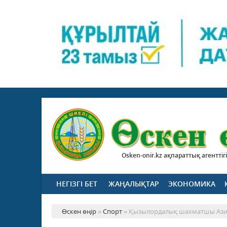
Osken-onir.kz ақпараттық агенттігі
НЕГІЗГІ БЕТ
ЖАҢАЛЫҚТАР
ЭКОНОМИКА
Өскен өңір
»
Спорт
» Қызылордалық шахматшы Ази