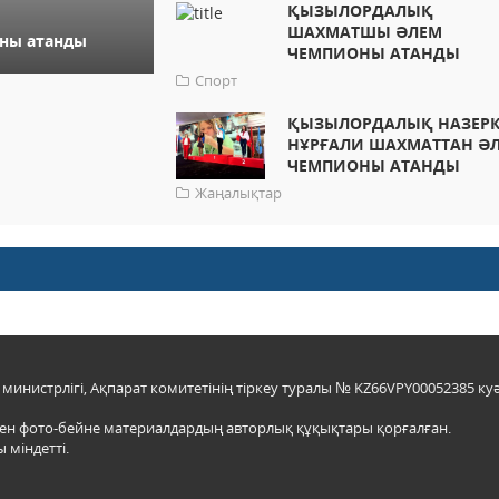
ҚЫЗЫЛОРДАЛЫҚ
ШАХМАТШЫ ӘЛЕМ
оны атанды
ЧЕМПИОНЫ АТАНДЫ
Спорт
ҚЫЗЫЛОРДАЛЫҚ НАЗЕРК
НҰРҒАЛИ ШАХМАТТАН Ә
ЧЕМПИОНЫ АТАНДЫ
Жаңалықтар
инистрлігі, Ақпарат комитетінің тіркеу туралы № KZ66VPY00052385 куә
мен фото-бейне материалдардың авторлық құқықтары қорғалған.
 міндетті.