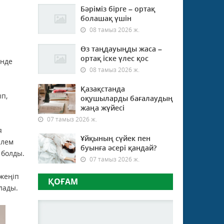
Бәріміз бірге – ортақ
болашақ үшін
08 тамыз 2026 ж.
Өз таңдауыңды жаса –
ортақ іске үлес қос
інде
08 тамыз 2026 ж.
Қазақстанда
п,
оқушыларды бағалаудың
жаңа жүйесі
07 тамыз 2026 ж.
я
Ұйқының сүйек пен
Əлем
буынға әсері қандай?
 болды.
07 тамыз 2026 ж.
 жеңіп
ҚОҒАМ
лады.