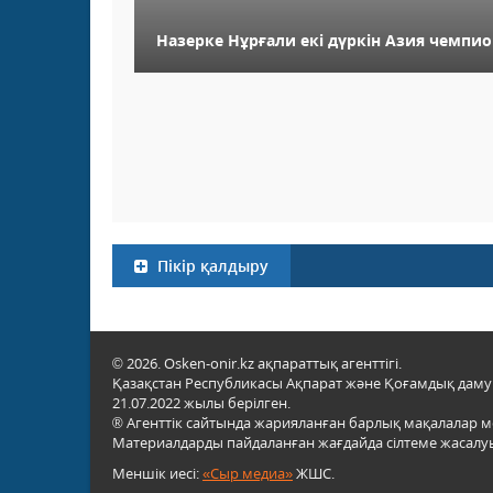
Назерке Нұрғали екі дүркін Азия чемпи
Пікір қалдыру
© 2026. Osken-onir.kz ақпараттық агенттігі.
Қазақстан Республикасы Ақпарат және Қоғамдық даму м
21.07.2022 жылы берілген.
® Агенттік сайтында жарияланған барлық мақалалар 
Материалдарды пайдаланған жағдайда сілтеме жасалуы
Меншік иесі:
«Сыр медиа»
ЖШС.