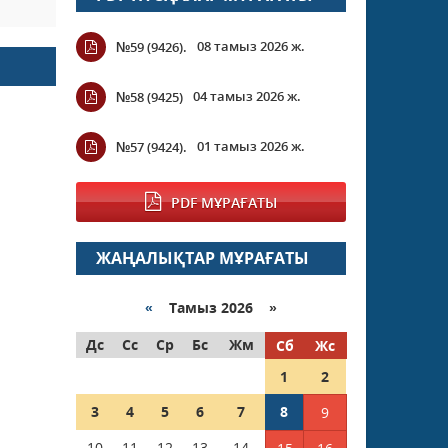
08 тамыз 2026 ж.
№59 (9426).
04 тамыз 2026 ж.
№58 (9425)
01 тамыз 2026 ж.
№57 (9424).
PDF МҰРАҒАТЫ
ЖАҢАЛЫҚТАР МҰРАҒАТЫ
«
Тамыз 2026 »
Дс
Сс
Ср
Бс
Жм
Сб
Жс
1
2
3
4
5
6
7
8
9
10
11
12
13
14