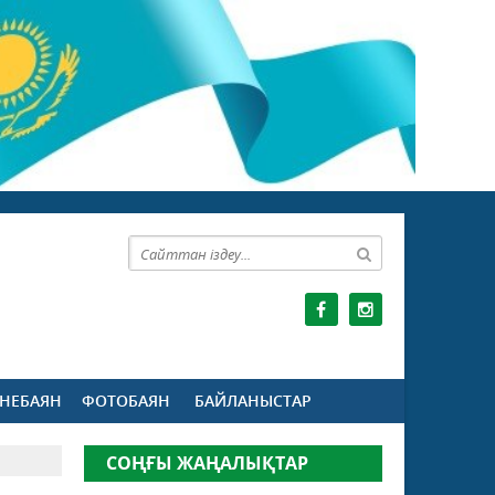
НЕБАЯН
ФОТОБАЯН
БАЙЛАНЫСТАР
СОҢҒЫ ЖАҢАЛЫҚТАР