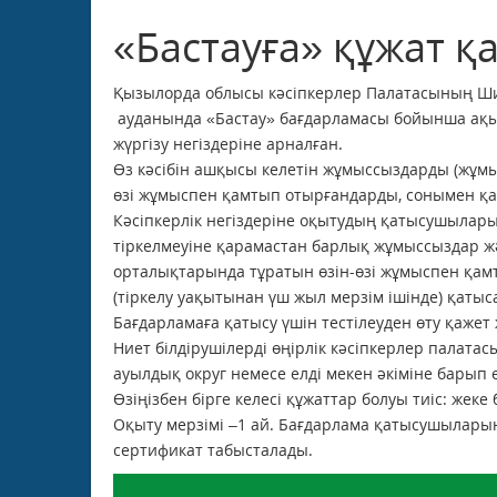
«Бастауға» құжат қ
Қызылорда облысы кәсіпкерлер Палатасының Ши
ауданында «Бастау» бағдарламасы бойынша ақыс
жүргізу негіздеріне арналған.
Өз кәсібін ашқысы келетін жұмыссыздарды (жұмыс
өзі жұмыспен қамтып отырғандарды, сонымен қат
Кәсіпкерлік негіздеріне оқытудың қатысушылар
тіркелмеуіне қарамастан барлық жұмыссыздар жән
орталықтарында тұратын өзін-өзі жұмыспен қамт
(тіркелу уақытынан үш жыл мерзім ішінде) қатыс
Бағдарламаға қатысу үшін тестілеуден өту қажет
Ниет білдірушілерді өңірлік кәсіпкерлер палат
ауылдық округ немесе елді мекен әкіміне барып
Өзіңізбен бірге келесі құжаттар болуы тиіс: жеке
Оқыту мерзімі –1 ай. Бағдарлама қатысушылар
сертификат табысталады.