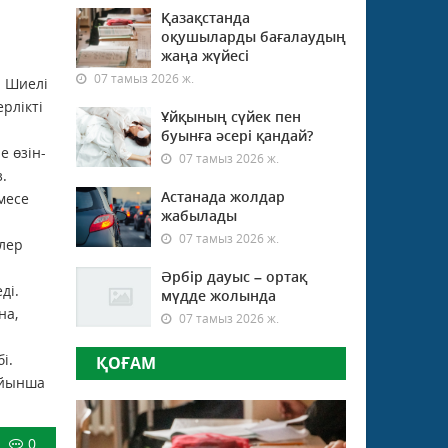
Қазақстанда
оқушыларды бағалаудың
жаңа жүйесі
07 тамыз 2026 ж.
 Шиелі
рлікті
Ұйқының сүйек пен
буынға әсері қандай?
е өзін-
07 тамыз 2026 ж.
.
Астанада жолдар
месе
жабылады
07 тамыз 2026 ж.
рлер
Әрбір дауыс – ортақ
ді.
мүдде жолында
на,
07 тамыз 2026 ж.
і.
ҚОҒАМ
ойынша
0