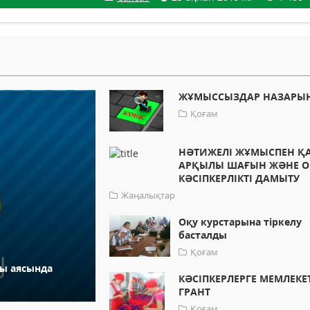
ЖҰМЫССЫЗДАР НАЗАРЫН
Қоғам
НӘТИЖЕЛІ ЖҰМЫСПЕН Қ
АРҚЫЛЫ ШАҒЫН ЖӘНЕ О
КӘСІПКЕРЛІКТІ ДАМЫТУ
Жаңалықтар
Оқу курстарына тіркелу
басталды
Қоғам
сы аясында
КӘСІПКЕРЛЕРГЕ МЕМЛЕКЕ
ГРАНТ
Қоғам