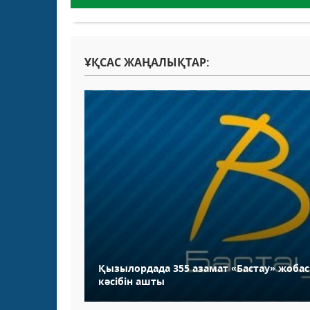
ҰҚСАС ЖАҢАЛЫҚТАР:
Қызылордада 355 азамат «Бастау» жоба
кәсібін ашты