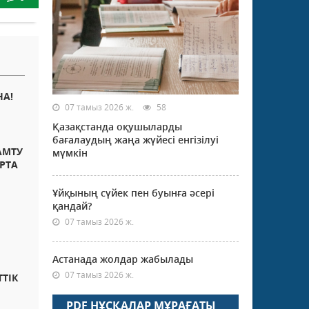
А!
07 тамыз 2026 ж.
58
Қазақстанда оқушыларды
бағалаудың жаңа жүйесі енгізілуі
АМТУ
мүмкін
РТА
Ұйқының сүйек пен буынға әсері
қандай?
07 тамыз 2026 ж.
Астанада жолдар жабылады
07 тамыз 2026 ж.
ТТІК
PDF НҰСҚАЛАР МҰРАҒАТЫ