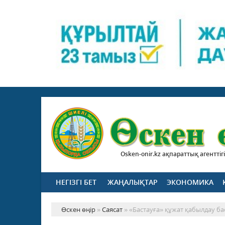
Osken-onir.kz ақпараттық агенттігі
НЕГІЗГІ БЕТ
ЖАҢАЛЫҚТАР
ЭКОНОМИКА
Өскен өңір
»
Саясат
» «Бастауға» құжат қабылдау б