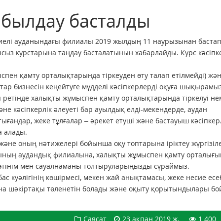
абылдау басталды
елі ауданындағы филиалы 2019 жылдың 11 наурызынан бастап
ыз курстарына таңдау басталатынын хабарлайды. Курс кәсіпке
пен қамту орталықтарында тіркеуден өту талап етілмейді) жән
ар бизнесін кеңейтуге мүдделі кәсіпкерлерді оқуға шықырамыз
ы ретінде халықты жұмыспен қамту орталықтарында тіркелуі не
е кәсіпкерлік әлеуеті бар ауылдық елді-мекендерде, аудан
ығандар, жеке тұлғалар – әрекет етуші және бастауыш кәсіпке
а алады.
 және оның нәтижелері бойынша оқу топтарына іріктеу жүргізіле
асының аудандық филиалына, халықты жұмыспен қамту орталығы
 өтінім мен сауалнаманы толтыруларыңызды сұраймыз.
 бас куәлігінің көшірмесі, мекен жай анықтамасы, жеке несие есеб
ына шәкіртақы төленетін болады және оқыту қорытындылары б
Саясат
23 ақпан 2019 ж.
1 400