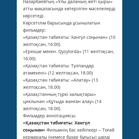
Назарбаевтың «Ұлы даланың жеті қыры»
атты мақаласында көтерілген мәселелерді
көрсетеді.
Көрсетілім барысында ұсынылатын
фильмдер:
«Қазақстан табиғаты: Хангүл соңынан» (10
желтоқсан, 16:00)
«Ерекше мекен. Qyzylorda» (11 желтоқсан,
16:00)
«Қазақстан табиғаты: Түлпандар
атамекені» (12 желтоқсан, 18.00)
«Қазақстан табиғаты: «Алатау» (13
желтоқсан, 18.00)
«Қазақстанның түркі халықтары»
циклынан «Құтыда жанған алау» (14
желтоқсан, 18.00)
Фильмдер аннотациясы:
«Қазақстан табиғаты: Хангүл
соңынан»
Фильмнің бас кейіпкері – Тоғай
кермаралы (немесе бұхар бұғысы) шөлді