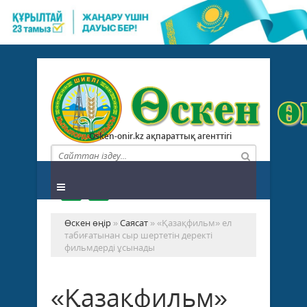
Osken-onir.kz ақпараттық агенттігі
Өскен өңір
»
Саясат
» «Қазақфильм» ел
табиғатынан сыр шертетін деректі
фильмдерді ұсынады
«Қазақфильм»