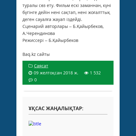
туралы сөз ету. Фильм ескі заманнан, күні
бүгінге дейін нені сақтап, нені жоғалттық
деген сауалға жауап іздейді.
Сценарий авторлары – Б.Қайырбеков,
А.Черендинова
Режиссері – Б.Қайырбеков
Baq.kz сайты
Саясат
09 желтоқсан 2018 ж.
1 532
0
ҰҚСАС ЖАҢАЛЫҚТАР: