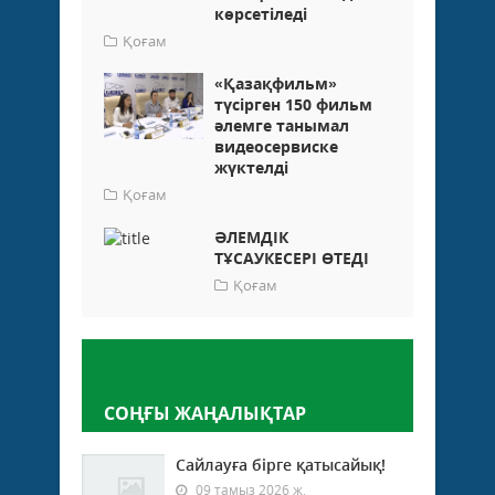
көрсетіледі
Қоғам
«Қазақфильм»
түсірген 150 фильм
әлемге танымал
видеосервиске
жүктелді
Қоғам
ӘЛЕМДІК
ТҰСАУКЕСЕРІ ӨТЕДІ
Қоғам
Пікір қалдыру
СОҢҒЫ ЖАҢАЛЫҚТАР
Сайлауға бірге қатысайық!
09 тамыз 2026 ж.