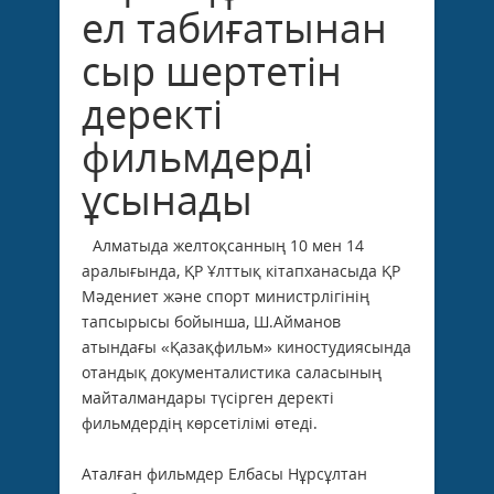
ел табиғатынан
сыр шертетін
деректі
фильмдерді
ұсынады
Алматыда желтоқсанның 10 мен 14
аралығында, ҚР Ұлттық кітапханасыда ҚР
Мәдениет және спорт министрлігінің
тапсырысы бойынша, Ш.Айманов
атындағы «Қазақфильм» киностудиясында
отандық документалистика саласының
майталмандары түсірген деректі
фильмдердің көрсетілімі өтеді.
Аталған фильмдер Елбасы Нұрсұлтан