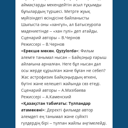
аймақтарды мекендейтін асыл тұқымды
бұғылардың түршесі. Метрге жуық
мүйізіндегі өсіндісіне байланысты
Шығыста оны «хангүл», ал Батысеуропа
мәдениетінде – «хан гүлі» деп атайды.
Сценарий авторы – В.Чернов
Режиссері – В.Чернов
«Ерекше мекен. Qyzylorda»
: Фильм
әлемге танымал нысан – Байқоңыр ғарыш
айлағына арналған. Неге бұл нысан дәл
осы жерде құрылған және бұған не себеп?
Жас астрофизик Байқоңырдың өткені,
бүгіні және келешегі жайында сөз етеді.
Сценарий авторы – А.Мәзібаева
Режиссері – А.Каменский
«Қазақстан табиғаты: Түлпандар
атамекені»
: Деректі фильмде автор
әлемдегі ең танымал және сүйікті
гүлдердің бірі – түлпан жайлы әңгімелейді.