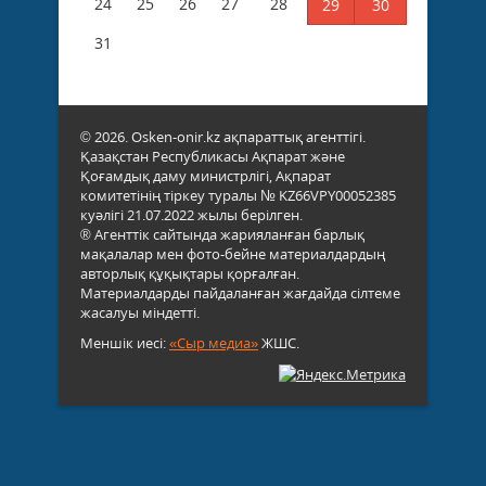
24
25
26
27
28
29
30
31
© 2026. Osken-onir.kz ақпараттық агенттігі.
Қазақстан Республикасы Ақпарат және
Қоғамдық даму министрлігі, Ақпарат
комитетінің тіркеу туралы № KZ66VPY00052385
куәлігі 21.07.2022 жылы берілген.
® Агенттік сайтында жарияланған барлық
мақалалар мен фото-бейне материалдардың
авторлық құқықтары қорғалған.
Материалдарды пайдаланған жағдайда сілтеме
жасалуы міндетті.
Меншік иесі:
«Сыр медиа»
ЖШС.