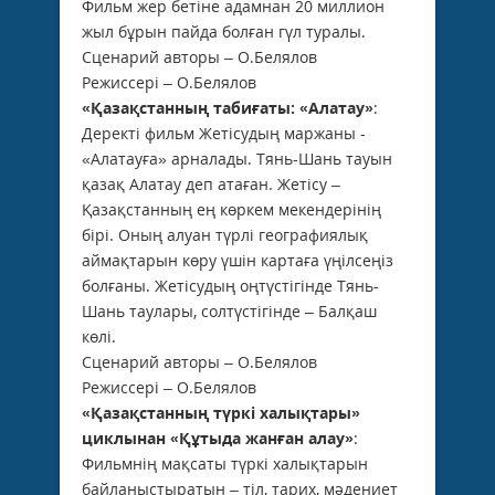
Фильм жер бетіне адамнан 20 миллион
жыл бұрын пайда болған гүл туралы.
Сценарий авторы – О.Белялов
Режиссері – О.Белялов
«Қазақстанның табиғаты: «Алатау»
:
Деректі фильм Жетісудың маржаны -
«Алатауға» арналады. Тянь-Шань тауын
қазақ Алатау деп атаған. Жетісу –
Қазақстанның ең көркем мекендерінің
бірі. Оның алуан түрлі географиялық
аймақтарын көру үшін картаға үңілсеңіз
болғаны. Жетісудың оңтүстігінде Тянь-
Шань таулары, солтүстігінде – Балқаш
көлі.
Сценарий авторы – О.Белялов
Режиссері – О.Белялов
«Қазақстанның түркі халықтары»
циклынан «Құтыда жанған алау»
:
Фильмнің мақсаты түркі халықтарын
байланыстыратын – тіл, тарих, мәдениет