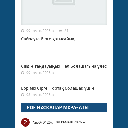
09 тамыз 2026 ж.
24
Сайлауға бірге қатысайық!
Сіздің таңдауыңыз – ел болашағына үлес
09 тамыз 2026 ж.
Бәріміз бірге – ортақ болашақ үшін
08 тамыз 2026 ж.
PDF НҰСҚАЛАР МҰРАҒАТЫ
08 тамыз 2026 ж.
№59 (9426).