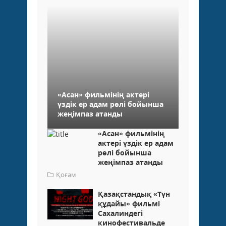
«Асан» фильмінің актері
үздік ер адам рөлі бойынша
жеңімпаз атанды
«Асан» фильмінің
актері үздік ер адам
рөлі бойынша
жеңімпаз атанды
Қоғам
Қазақстандық «Түн
құдайы» фильмі
Сахалиндегі
кинофестивальде