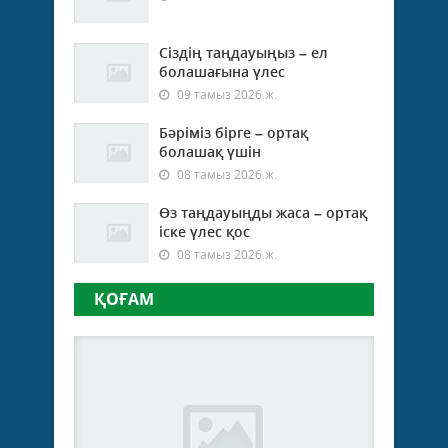
Сіздің таңдауыңыз – ел
болашағына үлес
09 тамыз 2026 ж.
Бәріміз бірге – ортақ
болашақ үшін
08 тамыз 2026 ж.
Өз таңдауыңды жаса – ортақ
іске үлес қос
08 тамыз 2026 ж.
ҚОҒАМ