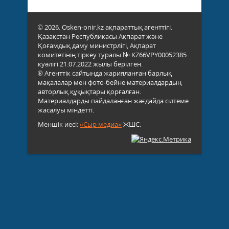
© 2026. Osken-onir.kz ақпараттық агенттігі.
Қазақстан Республикасы Ақпарат және
Қоғамдық даму министрлігі, Ақпарат
комитетінің тіркеу туралы № KZ66VPY00052385
куәлігі 21.07.2022 жылы берілген.
® Агенттік сайтында жарияланған барлық
мақалалар мен фото-бейне материалдардың
авторлық құқықтары қорғалған.
Материалдарды пайдаланған жағдайда сілтеме
жасалуы міндетті.
Меншік иесі:
«Сыр медиа»
ЖШС.