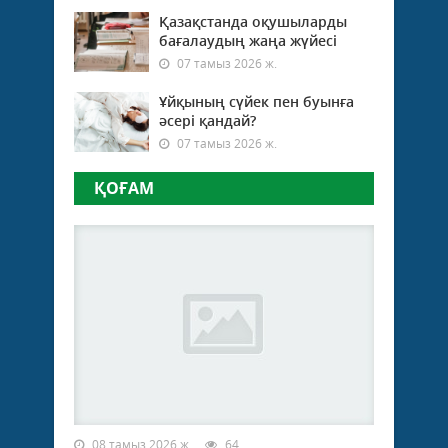
Қазақстанда оқушыларды
бағалаудың жаңа жүйесі
07 тамыз 2026 ж.
Ұйқының сүйек пен буынға
әсері қандай?
07 тамыз 2026 ж.
ҚОҒАМ
08 тамыз 2026 ж.
64