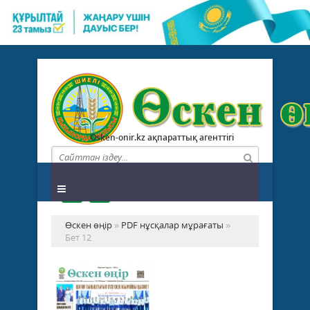
Osken-onir.kz ақпараттық агенттігі
Өскен өңір
»
PDF нұсқалар мұрағаты
»
Бет 12
№4
(93
PDF
...