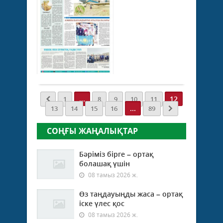
...
мұрағаты
27
мамыр 2025
ж.
265
0
Толығырақ
...
12
1
8
9
10
11
...
13
14
15
16
89
СОҢҒЫ ЖАҢАЛЫҚТАР
Бәріміз бірге – ортақ
болашақ үшін
08 тамыз 2026 ж.
Өз таңдауыңды жаса – ортақ
іске үлес қос
08 тамыз 2026 ж.