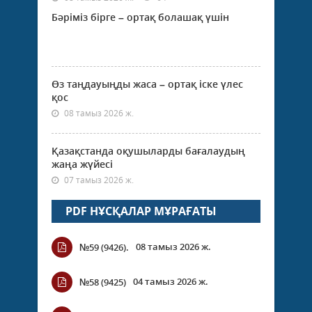
Бәріміз бірге – ортақ болашақ үшін
Өз таңдауыңды жаса – ортақ іске үлес
қос
08 тамыз 2026 ж.
Қазақстанда оқушыларды бағалаудың
жаңа жүйесі
07 тамыз 2026 ж.
PDF НҰСҚАЛАР МҰРАҒАТЫ
08 тамыз 2026 ж.
№59 (9426).
04 тамыз 2026 ж.
№58 (9425)