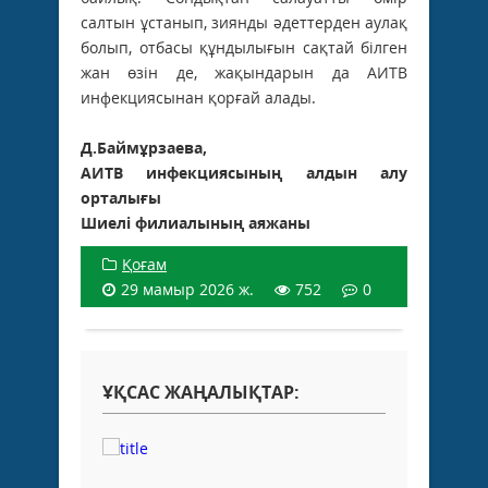
салтын ұстанып, зиянды әдеттерден аулақ
болып, отбасы құндылығын сақтай білген
жан өзін де, жақындарын да АИТВ
инфекциясынан қорғай алады.
Д.Баймұрзаева,
АИТВ инфекциясының алдын алу
орталығы
Шиелі филиалының аяжаны
Қоғам
29 мамыр 2026 ж.
752
0
ҰҚСАС ЖАҢАЛЫҚТАР: