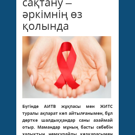
сақтану –
әркімнің өз
қолында
Бүгінде АИТВ жұқпасы мен ЖИТС
туралы ақпарат көп айтылғанымен, бұл
дертке шалдыққандар саны азаймай
отыр. Мамандар мұның басты себебін
халықтың немқұрайлы көзқарасымен