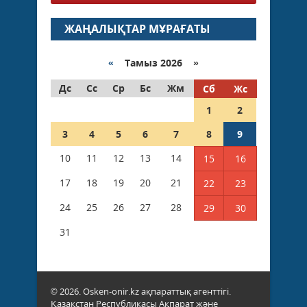
ЖАҢАЛЫҚТАР МҰРАҒАТЫ
«
Тамыз 2026 »
Дс
Сс
Ср
Бс
Жм
Сб
Жс
1
2
3
4
5
6
7
8
9
10
11
12
13
14
15
16
17
18
19
20
21
22
23
24
25
26
27
28
29
30
31
© 2026. Osken-onir.kz ақпараттық агенттігі.
Қазақстан Республикасы Ақпарат және