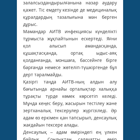
залалсыздандырылғанына назар аудару
қажет. Тіс емдету кезінде де медициналық
құралдардың тазалығына мән берген
дұрыс.
Мамандар АИТВ инфекциясы күнделікті
тұрмыста жұқпайтынын ескертеді. Яғни
қол алысып амандасқанда,
құшақтасқанда, ортақ ыдыс-аяқ
қолданғанда, моншаға, бассейнге бірге
барғанда немесе жөтеліп-түшкіргенде бұл
дерт таралмайды.
Қазіргі таңда АИТВ-ның алдын алу
бағытында арнайы орталықтар халыққа
тұрақты түрде көмек көрсетіп келеді.
Мұнда кеңес беру, жасырын тестілеу және
зертханалық тексерулер жүргізіледі. Әр
адам өз еркімен қан тапсырып, денсаулық
жағдайын тексере алады.
Денсаулық – адам өміріндегі ең үлкен
байлық. Сондықтан салауатты өмір