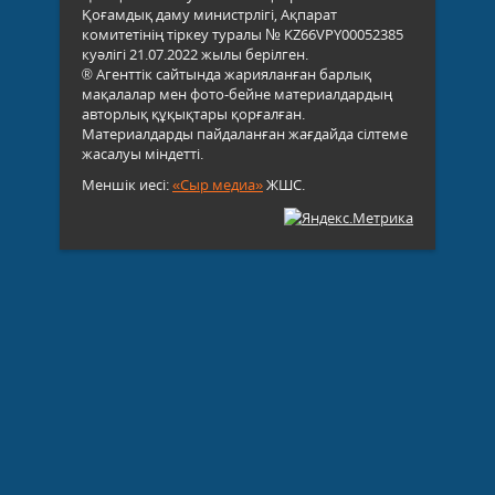
Қоғамдық даму министрлігі, Ақпарат
комитетінің тіркеу туралы № KZ66VPY00052385
куәлігі 21.07.2022 жылы берілген.
® Агенттік сайтында жарияланған барлық
мақалалар мен фото-бейне материалдардың
авторлық құқықтары қорғалған.
Материалдарды пайдаланған жағдайда сілтеме
жасалуы міндетті.
Меншік иесі:
«Сыр медиа»
ЖШС.