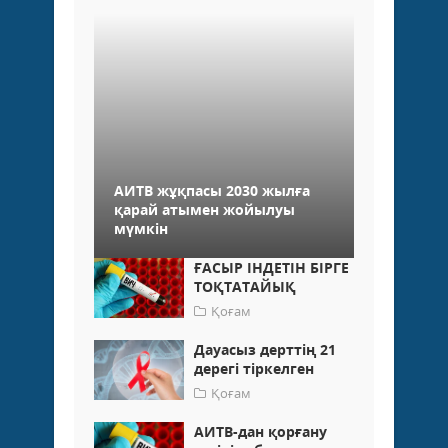
АИТВ жұқпасы 2030 жылға
қарай атымен жойылуы
мүмкін
ҒАСЫР ІНДЕТІН БІРГЕ
ТОҚТАТАЙЫҚ
Қоғам
Дауасыз дерттің 21
дерегі тіркелген
Қоғам
АИТВ-дан қорғану