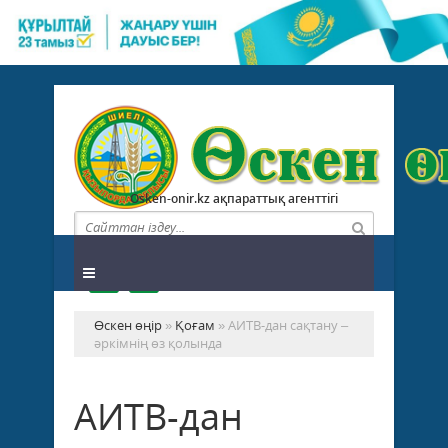
Osken-onir.kz ақпараттық агенттігі
Өскен өңір
»
Қоғам
» АИТВ-дан сақтану –
әркімнің өз қолында
АИТВ-дан