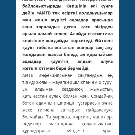
байланыстырады. Көпшілік әлі күнге
дейін «АИТВ тек есірткі қолданушылар
мен жеңіл жүрісті адамдар арасында
ғана таралады» деген қате пікірден
арыла алмай келеді. Алайда статистика
керісінше жағдайды көрсетеді. Өйткені
қауіп тобына жататын жандар сақтану
жолдарын жақсы біледі, ал қарапайым
адамдар қауіптің алдын алуға
жеткілікті мән бере бермейді.
АИТВ инфекциясынан сақтанудың ең
тиімді жолы – жауапкершілікпен өмір сүру.
Ең алдымен, кездейсоқ жыныстық
қатынастан аулақ болған жөн. Сондай-ақ
бөтен адамның шприцін, ұстарасын және
жеке гигиена заттарын пайдалануға
болмайды. Татуировка, пирсинг, маникюр,
педикюр жасатқанда қолданылатын
құралдардың міндетті түрде