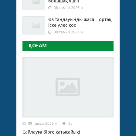
болашақ үшін
08 тамыз 2026 ж.
Өз таңдауыңды жаса – ортақ
іске үлес қос
08 тамыз 2026 ж.
ҚОҒАМ
09 тамыз 2026 ж.
20
Сайлауға бірге қатысайық!