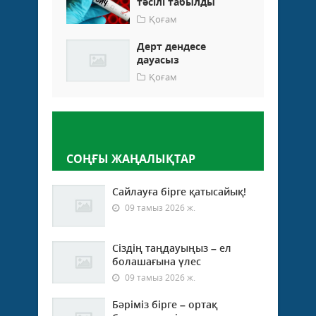
тәсілі табылды
Қоғам
Дерт дендесе
дауасыз
Қоғам
Пікір қалдыру
СОҢҒЫ ЖАҢАЛЫҚТАР
Сайлауға бірге қатысайық!
09 тамыз 2026 ж.
Сіздің таңдауыңыз – ел
болашағына үлес
09 тамыз 2026 ж.
Бәріміз бірге – ортақ