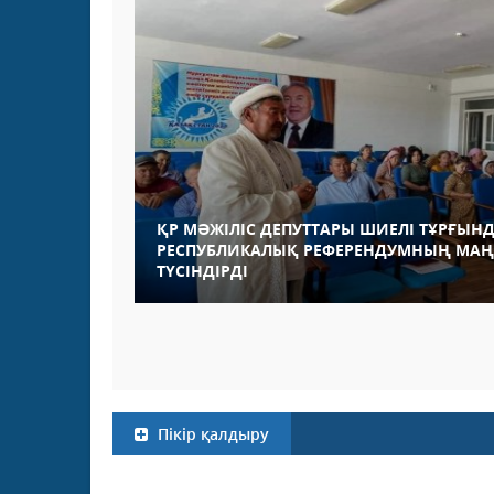
ҚР МӘЖІЛІС ДЕПУТТАРЫ ШИЕЛІ ТҰРҒЫН
РЕСПУБЛИКАЛЫҚ РЕФЕРЕНДУМНЫҢ МА
ТҮСІНДІРДІ
Пікір қалдыру