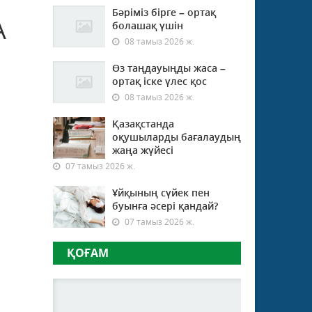
Бәріміз бірге – ортақ
А
болашақ үшін
08 тамыз 2026 ж.
Өз таңдауыңды жаса –
ортақ іске үлес қос
08 тамыз 2026 ж.
Қазақстанда
оқушыларды бағалаудың
жаңа жүйесі
07 тамыз 2026 ж.
Ұйқының сүйек пен
буынға әсері қандай?
07 тамыз 2026 ж.
ҚОҒАМ