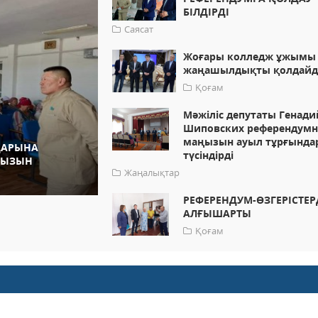
БІЛДІРДІ
Саясат
Жоғары колледж ұжымы
жаңашылдықты қолдай
Қоғам
Мәжіліс депутаты Генади
Шиповских референдум
маңызын ауыл тұрғында
ДАРЫНА
түсіндірді
ҢЫЗЫН
Жаңалықтар
РЕФЕРЕНДУМ-ӨЗГЕРІСТЕР
АЛҒЫШАРТЫ
Қоғам