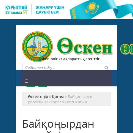
Osken-onir.kz ақпараттық агенттігі
Өскен өңір
»
Қоғам
» Байқоңырдан
ресейлік әскерилер кетіп жатыр
Байқоңырдан