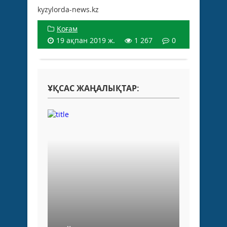
kyzylorda-news.kz
Қоғам
19 ақпан 2019 ж.
1 267
0
ҰҚСАС ЖАҢАЛЫҚТАР: