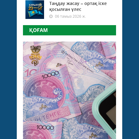
Таңдау жасау – ортақ іске
қосылған үлес
06 тамыз 2026 ж.
ҚОҒАМ