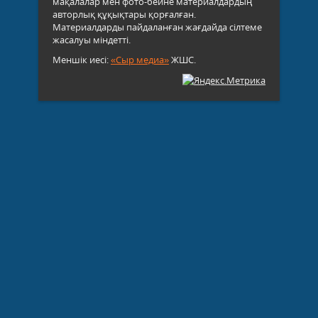
мақалалар мен фото-бейне материалдардың
авторлық құқықтары қорғалған.
Материалдарды пайдаланған жағдайда сілтеме
жасалуы міндетті.
Меншік иесі:
«Сыр медиа»
ЖШС.