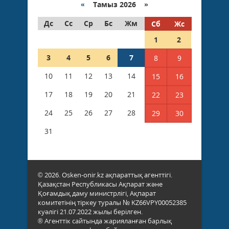
«
Тамыз 2026 »
Дс
Сс
Ср
Бс
Жм
Сб
Жс
1
2
3
4
5
6
7
8
9
10
11
12
13
14
15
16
17
18
19
20
21
22
23
24
25
26
27
28
29
30
31
© 2026. Osken-onir.kz ақпараттық агенттігі.
Қазақстан Республикасы Ақпарат және
Қоғамдық даму министрлігі, Ақпарат
комитетінің тіркеу туралы № KZ66VPY00052385
куәлігі 21.07.2022 жылы берілген.
® Агенттік сайтында жарияланған барлық