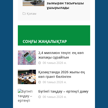
зымыран тасығышы
ұшырылады
Қоғам
Пікір қалдыру
СОҢҒЫ ЖАҢАЛЫҚТАР
2,4 миллион теңге: ең көп
жалақы сұрайтын
06 тамыз 2026 ж.
Қазақстанда 2026 жылы ең
көп грант бөлінген
06 тамыз 2026 ж.
Бүгінгі таңдау – ертеңгі даму
06 тамыз 2026 ж.