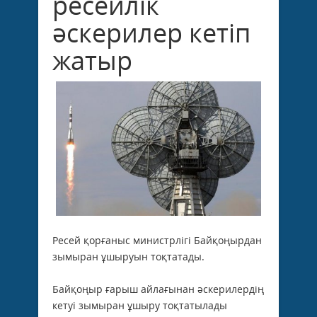
ресейлік
әскерилер кетіп
жатыр
Ресей қорғаныс министрлігі Байқоңырдан
зымыран ұшыруын тоқтатады.
Байқоңыр ғарыш айлағынан әскерилердің
кетуі зымыран ұшыру тоқтатылады