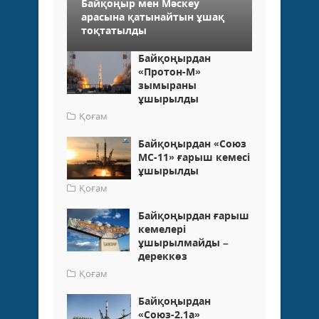
Байқоңыр мен Мәскеу
арасына қатынайтын ұшақ
тоқтатылды
Байқоңырдан
«Протон-М»
зымыраны
ұшырылды
Қоғам
Байқоңырдан «Союз
МС-11» ғарыш кемесі
ұшырылды
Қоғам
Байқоңырдан ғарыш
кемелері
ұшырылмайды –
дереккөз
Қоғам
Байқоңырдан
«Союз-2.1а»