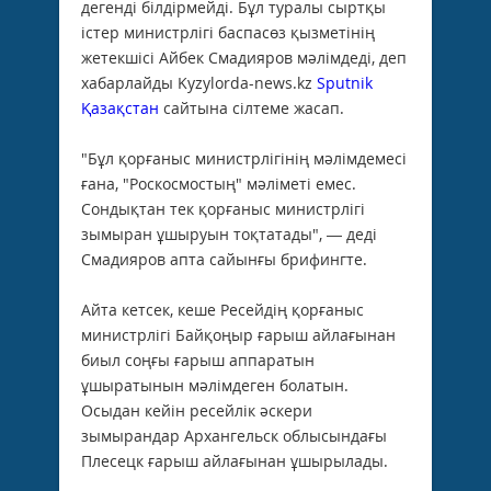
дегенді білдірмейді. Бұл туралы сыртқы
істер министрлігі баспасөз қызметінің
жетекшісі Айбек Смадияров мәлімдеді, деп
хабарлайды Kyzylorda-news.kz
Sputnik
Қазақстан
сайтына сілтеме жасап.
"Бұл қорғаныс министрлігінің мәлімдемесі
ғана, "Роскосмостың" мәліметі емес.
Сондықтан тек қорғаныс министрлігі
зымыран ұшыруын тоқтатады", — деді
Смадияров апта сайынғы брифингте.
Айта кетсек, кеше Ресейдің қорғаныс
министрлігі Байқоңыр ғарыш айлағынан
биыл соңғы ғарыш аппаратын
ұшыратынын мәлімдеген болатын.
Осыдан кейін ресейлік әскери
зымырандар Архангельск облысындағы
Плесецк ғарыш айлағынан ұшырылады.