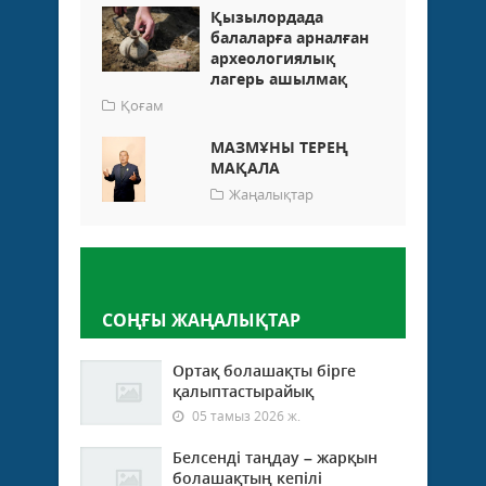
Қызылордада
балаларға арналған
археологиялық
лагерь ашылмақ
Қоғам
МАЗМҰНЫ ТЕРЕҢ
МАҚАЛА
Жаңалықтар
Пікір қалдыру
СОҢҒЫ ЖАҢАЛЫҚТАР
Ортақ болашақты бірге
қалыптастырайық
05 тамыз 2026 ж.
Белсенді таңдау – жарқын
болашақтың кепілі