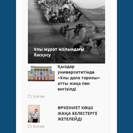
Ұлы мұрат жолындағы
басқосу
Қыздар
университетінде
«Ұлы дала тарихы»
атты жаңа пән
енгізілді
Қоғам
ӨРКЕНИЕТ КӨШІ
ЖАҢА БЕЛЕСТЕРГЕ
ЖЕТЕЛЕЙДІ
Қоғам