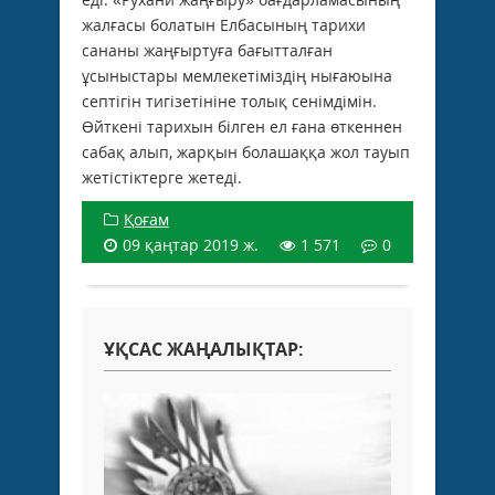
жалғасы болатын Елбасының тарихи
сананы жаңғыртуға бағытталған
ұсыныстары мемлекетіміздің нығаюына
септігін тигізетініне толық сенімдімін.
Өйткені тарихын білген ел ғана өткеннен
сабақ алып, жарқын болашаққа жол тауып
жетістіктерге жетеді.
Қоғам
09 қаңтар 2019 ж.
1 571
0
ҰҚСАС ЖАҢАЛЫҚТАР: