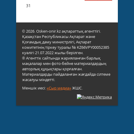
31
© 2026. Osken-onir.kz ақпараттық агенттігі.
Қазақстан Республикасы Ақпарат және
Қоғамдық даму министрлігі, Ақпарат
комитетінің тіркеу туралы № KZ66VPY00052385
куәлігі 21.07.2022 жылы берілген.
® Агенттік сайтында жарияланған барлық
мақалалар мен фото-бейне материалдардың
авторлық құқықтары қорғалған.
Материалдарды пайдаланған жағдайда сілтеме
жасалуы міндетті.
Меншік иесі:
«Сыр медиа»
ЖШС.