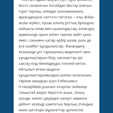
бесігі саналатын Алтайдан бастау алатын
түркі тарихы, әлемдік экономиканың
өркенденуіне септігін тигізген − Ұлы Жібек
жолы жүйесі, Қазақ елінің ұлттық брендіне
лайықты алма мен қызғалдақтар, еліміздің
аумағында орын алған тарихи жайт қана
емес, сонымен қатар әрбір қазақ үшін де
аса қымбат құндылықтар. Жаһандану
кезеңінде ұлт тарихының мәдениеті мен
құндылықтарын білу, насихаттау әрі
сақтау елді бекемдеудің тікелей кепілі.
Айтылып өткен мәдени
құндылықтарымыздың қоғам санасының
тарихи жаңаруы үшін Елбасымыз
Н.Назарбаев ұсынып отырған жобалар
толықтай жауап беретіні анық. Оның
ішінде, ежелгі дәуірден қазіргі заманға
дейінгі кезеңді қамтитын барлық отандық
және шетелдік мұрағаттар дүниесіне