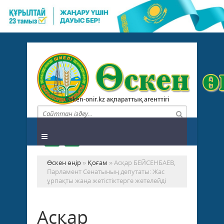
Osken-onir.kz ақпараттық агенттігі
Өскен өңір
»
Қоғам
» Асқар БЕЙСЕНБАЕВ,
Парламент Сенатының депутаты: Жас
ұрпақты жаңа жетістіктерге жетелейді
Асқар