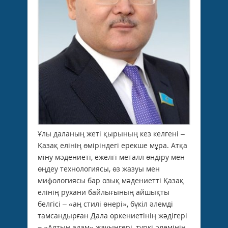
Ұлы даланың жеті қырының кез келгені –
Қазақ елінің өміріндегі ерекше мұра. Атқа
міну мәдениеті, ежелгі металл өндіру мен
өңдеу технологиясы, өз жазуы мен
мифологиясы бар озық мәдениетті Қазақ
елінің рухани байлығының айшықты
белгісі – «аң стилі өнері», бүкіл әлемді
тамсандырған Дала өркениетінің жәдігері
− «Алтын адам» жауынгері, түркі әлемінің