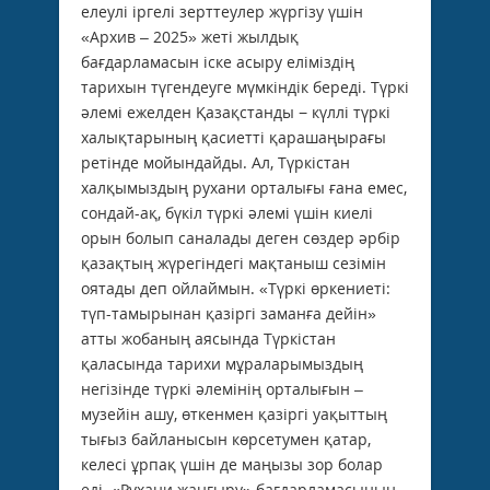
елеулі іргелі зерттеулер жүргізу үшін
«Архив – 2025» жеті жылдық
бағдарламасын іске асыру еліміздің
тарихын түгендеуге мүмкіндік береді. Түркі
әлемі ежелден Қазақстанды − күллі түркі
халықтарының қасиетті қарашаңырағы
ретінде мойындайды. Ал, Түркістан
халқымыздың рухани орталығы ғана емес,
сондай-ақ, бүкіл түркі әлемі үшін киелі
орын болып саналады деген сөздер әрбір
қазақтың жүрегіндегі мақтаныш сезімін
оятады деп ойлаймын. «Түркі өркениеті:
түп-тамырынан қазіргі заманға дейін»
атты жобаның аясында Түркістан
қаласында тарихи мұраларымыздың
негізінде түркі әлемінің орталығын –
музейін ашу, өткенмен қазіргі уақыттың
тығыз байланысын көрсетумен қатар,
келесі ұрпақ үшін де маңызы зор болар
еді. «Рухани жаңғыру» бағдарламасының