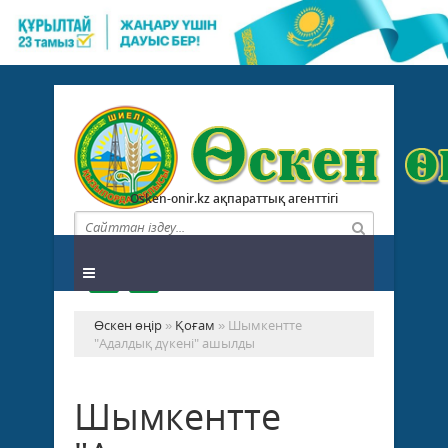
Osken-onir.kz ақпараттық агенттігі
Өскен өңір
»
Қоғам
» Шымкентте
"Адалдық дүкені" ашылды
Шымкентте