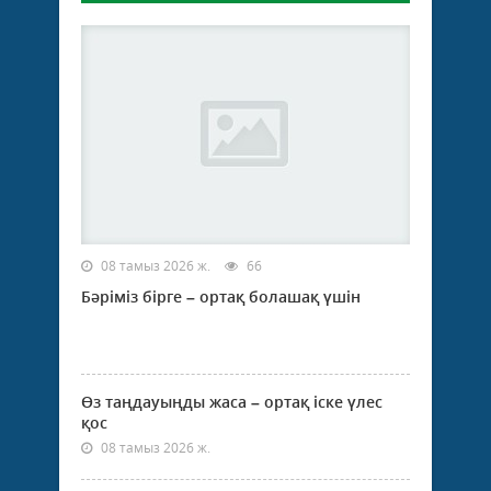
08 тамыз 2026 ж.
66
Бәріміз бірге – ортақ болашақ үшін
Өз таңдауыңды жаса – ортақ іске үлес
қос
08 тамыз 2026 ж.