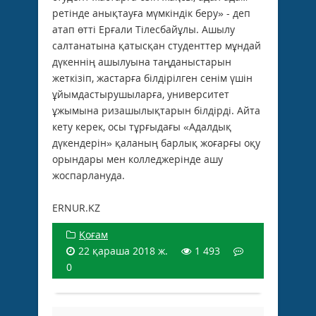
ретінде анықтауға мүмкіндік беру» - деп
атап өтті Ерғали Тілесбайұлы. Ашылу
салтанатына қатысқан студенттер мұндай
дүкеннің ашылуына таңданыстарын
жеткізіп, жастарға білдірілген сенім үшін
ұйымдастырушыларға, университет
ұжымына ризашылықтарын білдірді. Айта
кету керек, осы тұрғыдағы «Адалдық
дүкендерін» қаланың барлық жоғарғы оқу
орындары мен колледжерінде ашу
жоспарлануда.
ERNUR.KZ
Қоғам
22 қараша 2018 ж.
1 493
0