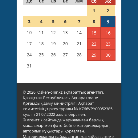
Дс
Сс
Ср
Бс
Жм
Сб
Жс
1
2
3
4
5
6
7
8
9
10
11
12
13
14
15
16
17
18
19
20
21
22
23
24
25
26
27
28
29
30
31
© 2026. Osken-onir.kz ақпараттық агенттігі.
Қазақстан Республикасы Ақпарат және
Қоғамдық даму министрлігі, Ақпарат
комитетінің тіркеу туралы № KZ66VPY00052385
куәлігі 21.07.2022 жылы берілген.
® Агенттік сайтында жарияланған барлық
мақалалар мен фото-бейне материалдардың
авторлық құқықтары қорғалған.
Материалдарды пайдаланған жағдайда сілтеме