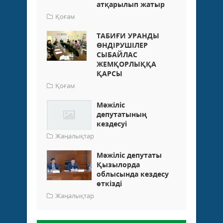
атқарылып жатыр
Қоғам
ТАБИҒИ УРАНДЫ
ӨНДІРУШІЛЕР
СЫБАЙЛАС
ЖЕМҚОРЛЫҚҚА
ҚАРСЫ
Қоғам
Мәжіліс
депутатының
кездесуі
Жаңалықтар
Мәжіліс депутаты
Қызылорда
облысында кездесу
өткізді
Жаңалықтар