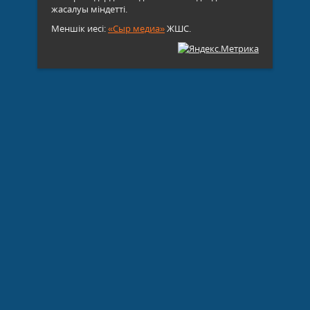
жасалуы міндетті.
Меншік иесі:
«Сыр медиа»
ЖШС.