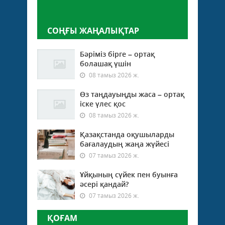
Пікір қалдыру
СОҢҒЫ ЖАҢАЛЫҚТАР
Бәріміз бірге – ортақ
болашақ үшін
08 тамыз 2026 ж.
Өз таңдауыңды жаса – ортақ
іске үлес қос
08 тамыз 2026 ж.
Қазақстанда оқушыларды
бағалаудың жаңа жүйесі
07 тамыз 2026 ж.
Ұйқының сүйек пен буынға
әсері қандай?
07 тамыз 2026 ж.
ҚОҒАМ