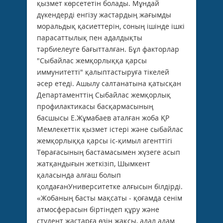
қызмет көрсететін болады. Мұндай
дүкендерді енгізу жастардың жағымды
моральдық қасиеттерін, соның ішінде ішкі
парасаттылық пен адалдықты
тәрбиелеуге бағытталған. Бұл факторлар
"Сыбайлас жемқорлыққа қарсы
иммунитетті" қалыптастыруға тікелей
әсер етеді. Ашылу салтанатына қатысқан
Департаменттің Сыбайлас жемқорлық
профилактикасы басқармасының
басшысы Е.Жұмабаев аталған жоба ҚР
Мемлекеттік қызмет істері және сыбайлас
жемқорлыққа қарсы іс-қимыл агенттігі
Төрағасының бастамасымен жүзеге асып
жатқандығын жеткізіп, Шымкент
қаласында алғаш болып
қолдағанУниверситетке алғысын білдірді.
«Жобаның басты мақсаты - қоғамда сенім
атмосферасын біртіндеп құру және
студент жастарға өзін жақсы, адал адам