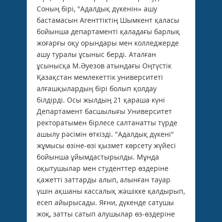
Соның бірі, "Адалдық дүкенін» ашу
бастамасын Агенттіктің Шымкент қаласы
бойынша департаменті қаладағы барлық
жоғарғы оқу орындары мен колледжерде
ашу туралы ұсыныс берді. Аталған
ұсынысқа М.Әуезов атындағы Оңтүстік
Қазақстан мемлекеттік университеті
алғашқылардың бірі болып қолдау
білдірді. Осы жылдың 21 қараша күні
Департамент басшылығы Университет
ректоратымен бірлесе салтанатты түрде
ашылу рәсімін өткізді. "Адалдық дүкені"
жұмысы өзіне-өзі қызмет көрсету жүйесі
бойынша ұйымдастырылды. Мұнда
оқытушылар мен студенттер өздеріне
қажетті заттарды алып, алынған тауар
үшін ақшаны кассалық жәшікке қалдырып,
есеп айырысады. Яғни, дүкенде сатушы
жоқ, затты сатып алушылар өз-өздеріне