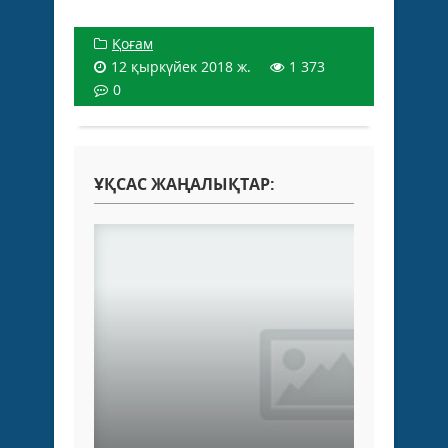
Қоғам
12 қыркүйек 2018 ж.
1 373
0
ҰҚСАС ЖАҢАЛЫҚТАР: