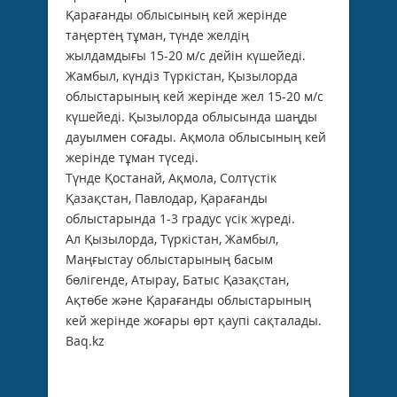
Қарағанды облысының кей жерінде
таңертең тұман, түнде желдің
жылдамдығы 15-20 м/с дейін күшейеді.
Жамбыл, күндіз Түркістан, Қызылорда
облыстарының кей жерінде жел 15-20 м/с
күшейеді. Қызылорда облысында шаңды
дауылмен соғады. Ақмола облысының кей
жерінде тұман түседі.
Түнде Қостанай, Ақмола, Солтүстік
Қазақстан, Павлодар, Қарағанды
облыстарында 1-3 градус үсік жүреді.
Ал Қызылорда, Түркістан, Жамбыл,
Маңғыстау облыстарының басым
бөлігенде, Атырау, Батыс Қазақстан,
Ақтөбе және Қарағанды облыстарының
кей жерінде жоғары өрт қаупі сақталады.
Baq.kz