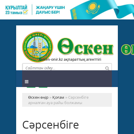
Osken-onir.kz ақпараттық агенттігі
Өскен өңір
»
Қоғам
» Сәрсенбіге
арналған ауа райы болжамы
Сәрсенбіге