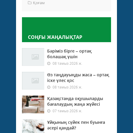
Қоғам
Пікір қалдыру
СОҢҒЫ ЖАҢАЛЫҚТАР
Бәріміз бірге – ортақ
болашақ үшін
08 тамыз 2026 ж.
Өз таңдауыңды жаса – ортақ
іске үлес қос
08 тамыз 2026 ж.
Қазақстанда оқушыларды
бағалаудың жаңа жүйесі
07 тамыз 2026 ж.
Ұйқының сүйек пен буынға
әсері қандай?