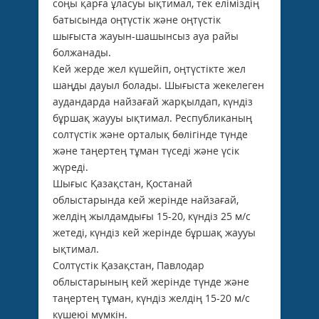
соңы қарға ұласуы ықтимал, тек еліміздің
батысында оңтүстік және оңтүстік
шығыста жауын-шашынсыз ауа райы
болжанады.
Кей жерде жел күшейіп, оңтүстікте жел
шаңды дауыл болады. Шығыста жекелеген
аудандарда найзағай жарқылдап, күндіз
бұршақ жаууы ықтимал. Республиканың
солтүстік және орталық бөлігінде түнде
және таңертең тұман түседі және үсік
жүреді.
Шығыс Қазақстан, Қостанай
облыстарында кей жерінде найзағай,
желдің жылдамдығы 15-20, күндіз 25 м/с
жетеді, күндіз кей жерінде бұршақ жаууы
ықтимал.
Солтүстік Қазақстан, Павлодар
облыстарының кей жерінде түнде және
таңертең тұман, күндіз желдің 15-20 м/с
күшеюі мүмкін.