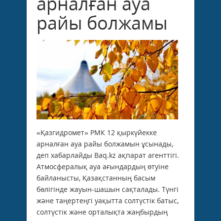
арналған ауа
райы болжамы
«Қазгидромет» РМК 12 қыркүйекке
арналған ауа райы болжамын ұсынады,
деп хабарлайды Baq.kz ақпарат агенттігі.
Атмосфералық ауа ағындардың өтуіне
байланысты, Қазақстанның басым
бөлігінде жауын-шашын сақталады. Түнгі
және таңертеңгі уақытта солтүстік батыс,
солтүстік және орталықта жаңбырдың