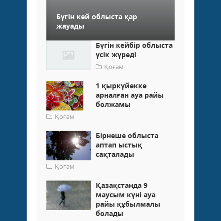
Бүгін кей облыста қар
жауады
Бүгін кейбір облыста
үсік жүреді
Қоғам
1 қыркүйекке
арналған ауа райы
болжамы
Қоғам
Бірнеше облыста
аптап ыстық
сақталады
Қоғам
Қазақстанда 9
маусым күні ауа
райы құбылмалы
болады