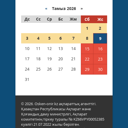
«
Тамыз 2026 »
Дс
Сс
Ср
Бс
Жм
Сб
Жс
1
2
3
4
5
6
7
8
9
10
11
12
13
14
15
16
17
18
19
20
21
22
23
24
25
26
27
28
29
30
31
© 2026. Osken-onir.kz ақпараттық агенттігі.
Қазақстан Республикасы Ақпарат және
Қоғамдық даму министрлігі, Ақпарат
комитетінің тіркеу туралы № KZ66VPY00052385
куәлігі 21.07.2022 жылы берілген.