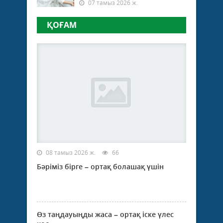
07 тамыз 2026 ж.
ҚОҒАМ
08 тамыз 2026 ж.
66
Бәріміз бірге – ортақ болашақ үшін
Өз таңдауыңды жаса – ортақ іске үлес