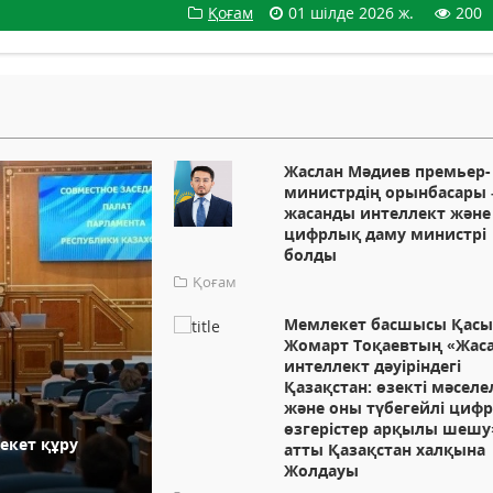
Қоғам
01 шілде 2026 ж.
200
Жаслан Мәдиев премьер-
министрдің орынбасары 
жасанды интеллект және
цифрлық даму министрі
болды
Қоғам
Мемлекет басшысы Қасы
Жомарт Тоқаевтың «Жас
интеллект дәуіріндегі
Қазақстан: өзекті мәселе
және оны түбегейлі циф
өзгерістер арқылы шешу
кет құру
атты Қазақстан халқына
Жолдауы