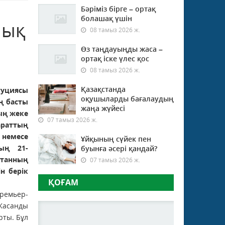
Бәріміз бірге – ортақ
болашақ үшін
лық
08 тамыз 2026 ж.
Өз таңдауыңды жаса –
ортақ іске үлес қос
08 тамыз 2026 ж.
Қазақстанда
уциясы
оқушыларды бағалаудың
ң басты
жаңа жүйесі
ың жеке
07 тамыз 2026 ж.
раттың
 немесе
Ұйқының сүйек пен
ның 21-
буынға әсері қандай?
станның
07 тамыз 2026 ж.
н берік
ҚОҒАМ
ремьер-
Жасанды
рты. Бұл