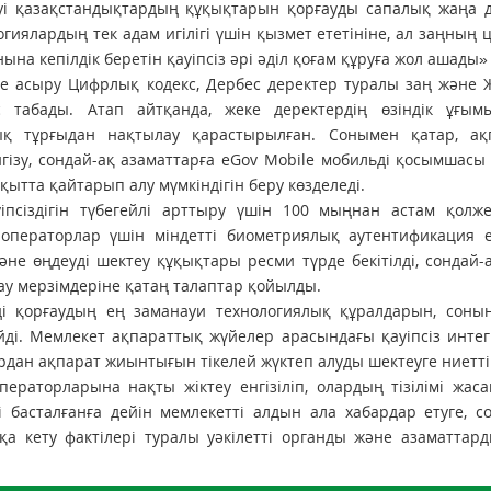
уі қазақстандықтардың құқықтарын қорғауды сапалық жаңа д
гиялардың тек адам игілігі үшін қызмет ететініне, ал заңның
на кепілдік беретін қауіпсіз әрі әділ қоғам құруға жол ашады» 
ке асыру Цифрлық кодекс, Дербес деректер туралы заң және
 табады. Атап айтқанда, жеке деректердің өзіндік ұғым
қ тұрғыдан нақтылау қарастырылған. Сонымен қатар, ақ
гізу, сондай-ақ азаматтарға eGov Mobile мобильді қосымшас
ақытта қайтарып алу мүмкіндігін беру көзделеді.
сіздігін түбегейлі арттыру үшін 100 мыңнан астам қолжеті
операторлар үшін міндетті биометриялық аутентификация ен
не өңдеуді шектеу құқықтары ресми түрде бекітілді, сондай-
ау мерзімдеріне қатаң талаптар қойылды.
і қорғаудың ең заманауи технологиялық құралдарын, соның
йді. Мемлекет ақпараттық жүйелер арасындағы қауіпсіз инте
дан ақпарат жиынтығын тікелей жүктеп алуды шектеуге ниетті
операторларына нақты жіктеу енгізіліп, олардың тізілімі жаса
 басталғанға дейін мемлекетті алдын ала хабардар етуге, с
тқа кету фактілері туралы уәкілетті органды және азаматтар