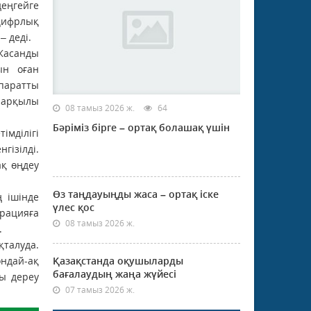
еңгейге
 цифрлық
– деді.
 Жасанды
ын оған
паратты
ы арқылы
08 тамыз 2026 ж.
64
Бәріміз бірге – ортақ болашақ үшін
мділігі
гізілді.
ақ өңдеу
Өз таңдауыңды жаса – ортақ іске
 ішінде
үлес қос
грацияға
08 тамыз 2026 ж.
.
қталуда.
ондай-ақ
Қазақстанда оқушыларды
бағалаудың жаңа жүйесі
ды дереу
07 тамыз 2026 ж.