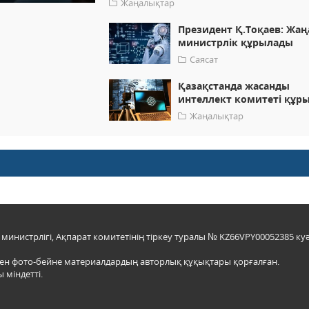
Жаңалықтар
Президент Қ.Тоқаев: Жаң
министрлік құрылады
Саясат
Қазақстанда жасанды
интеллект комитеті құр
Жаңалықтар
инистрлігі, Ақпарат комитетінің тіркеу туралы № KZ66VPY00052385 куә
мен фото-бейне материалдардың авторлық құқықтары қорғалған.
 міндетті.