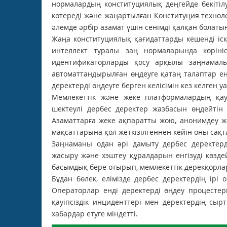
нормалардың конституциялық деңгейде бекітіл
көтереді және жаңартылған Конституция техноло
әлемде әрбір азамат үшін сенімді қалқан болатыны
Жаңа конституциялық қағидаттарды кешенді іс
интеллект туралы заң нормаларында көрініс
идентификаторларды қосу арқылы заңнамалы
автоматтандырылған өңдеуге қатаң талаптар ен
деректерді өңдеуге берген келісімін кез келген у
Мемлекеттік және жеке платформалардың қауіп
шектеулі дербес деректер жазбасын өңдейтін 
Азаматтарға жеке ақпаратты жою, анонимдеу жә
мақсаттарына қол жеткізілгеннен кейін оны сақт
Заңнаманы одан әрі дамыту дербес деректерд
жасыру және хэштеу құралдарын енгізуді көзде
басымдық бере отырып, мемлекеттік дерекқорлар
Бұдан бөлек, елімізде дербес деректердің ірі 
Операторлар енді деректерді өңдеу процестері
қауіпсіздік инциденттері мен деректердің сыр
хабардар етуге міндетті.