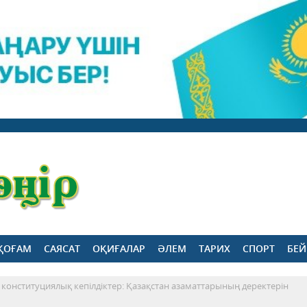
ҚОҒАМ
САЯСАТ
ОҚИҒАЛАР
ӘЛЕМ
ТАРИХ
СПОРТ
БЕЙ
і конституциялық кепілдіктер: Қазақстан азаматтарының деректерін