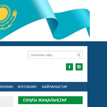
НЕБАЯН
ФОТОБАЯН
БАЙЛАНЫСТАР
СОҢҒЫ ЖАҢАЛЫҚТАР