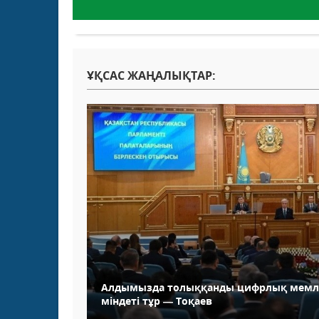
ҰҚСАС ЖАҢАЛЫҚТАР:
Алдымызда толыққанды цифрлық мемле
міндеті тұр — Тоқаев