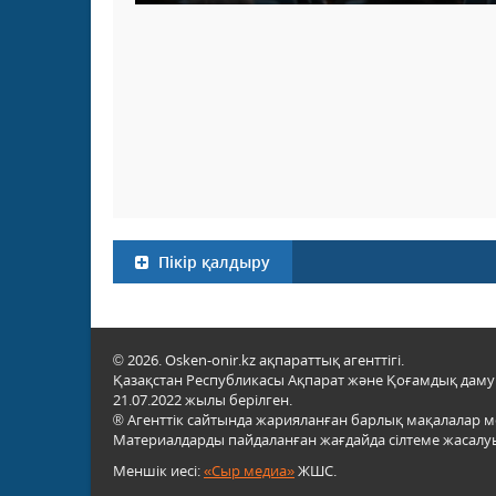
Пікір қалдыру
© 2026. Osken-onir.kz ақпараттық агенттігі.
Қазақстан Республикасы Ақпарат және Қоғамдық даму м
21.07.2022 жылы берілген.
® Агенттік сайтында жарияланған барлық мақалалар 
Материалдарды пайдаланған жағдайда сілтеме жасалуы
Меншік иесі:
«Сыр медиа»
ЖШС.