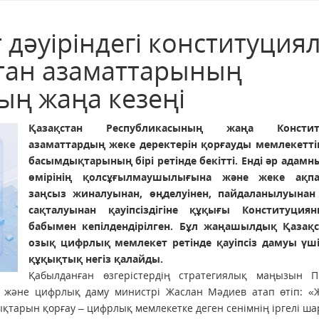
дәуіріндегі конституция
стан азаматтарының
ың жаңа кезеңі
Қазақстан Республикасының жаңа Констит
азаматтардың жеке деректерін қорғауды мемлекетті
басымдықтарының бірі ретінде бекітті. Енді әр адамн
өмірінің қолсұғылмаушылығына және жеке ақпа
заңсыз жиналуынан, өңделуінен, пайдаланылуынан
сақталуынан қауіпсіздігіне құқығы Конституция
бабымен кепілдендірілген. Бұл жаңашылдық Қазақ
озық цифрлық мемлекет ретінде қауіпсіз дамуы үші
құқықтық негіз қалайды.
Қабылданған өзгерістердің стратегиялық маңызын П
 және цифрлық даму министрі Жаслан Мәдиев атап өтіп: «
қтарын қорғау – цифрлық мемлекетке деген сенімнің іргелі ша