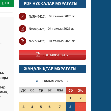
0
PDF НҰСҚАЛАР МҰРАҒАТЫ
08 тамыз 2026 ж.
№59 (9426).
04 тамыз 2026 ж.
№58 (9425)
01 тамыз 2026 ж.
№57 (9424).
–
PDF МҰРАҒАТЫ
ЖАҢАЛЫҚТАР МҰРАҒАТЫ
м-
анды
«
Тамыз 2026 »
лер
Дс
Сс
Ср
Бс
Жм
Сб
Жс
рлық
»
1
2
3
4
5
6
7
8
9