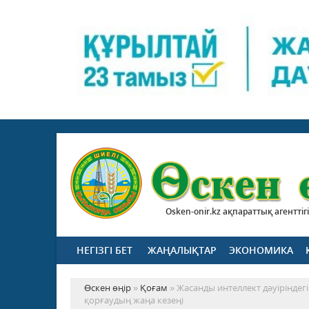
Osken-onir.kz ақпараттық агенттігі
НЕГІЗГІ БЕТ
ЖАҢАЛЫҚТАР
ЭКОНОМИКА
Өскен өңір
»
Қоғам
» Жасанды интеллект дәуіріндег
қорғаудың жаңа кезеңі