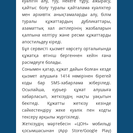
куәлігін алу, туу, некеге тұру, ажырасу,
қайтыс болу туралы қайталама куәліктер
мен архивтік анықтамаларды алу, білім
туралы құжаттардың дубликаттары,
азаматтық хал актілерінің жазбаларын
қалпына келтіру және ресми құжаттарды
апостильдеу кіреді.
Бұл сервисті қызмет көрсету орталығында
құжатқа өтініш бергеннен кейін ғана
рәсімдеуге болады.
Сонымен қатар, құжат дайын болған кезде
қызмет алушыға 1414 нөмірінен бірегей
коды бар SMS-хабарлама жіберіледі.
Осылайша, курьер құжат алушыға
хабарласып, жеткізудің нақты уақытын
бекітеді. Құжатты жеткізу кезінде
сәйкестендіру жеке куәлік пен кодты
тексеру арқылы жүргізіледі.
Жеткізудің мәртебесін «ЦОН» мобильді
қосымшасынан (App Store/Google Play)