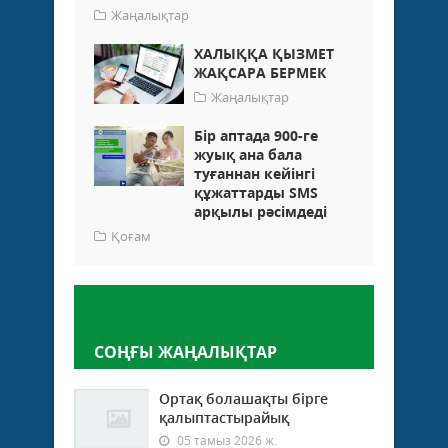
Жаңалықтар
ХАЛЫҚҚА ҚЫЗМЕТ
ЖАҚСАРА БЕРМЕК
Жаңалықтар
Бір аптада 900-ге
жуық ана бала
туғаннан кейінгі
құжаттарды SMS
арқылы рәсімдеді
Қоғам
Пікір қалдыру
СОҢҒЫ ЖАҢАЛЫҚТАР
Ортақ болашақты бірге
қалыптастырайық
05 тамыз 2026 ж.