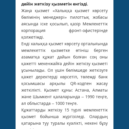
дейін жеткізу қызметін енгізді.
Жаңа қызмет «Халыққа қызмет көрсету
бөлімінің менеджері» пилоттық жобасы
аясында іске қосылып, қазір Мемлекеттік
корпорация фронт-офистерінде
қолжетімді.
Енді халыққа қызмет көрсету орталығында
мемлекеттік қызметке өтініш берген
азаматқа құжат дайын болған соң оны
қажетті мекенжайға дейін жеткізу қызметі
ұсынылады. Ол үшін бөлімшеде жеткізуге
қажет деректерді көрсетіп, төлемді банк
қосымшасы арқылы QR-кодпен жасау
жеткілікті. Қызмет құны: Астана, Алматы
және Шымкент қалаларында – 1990 теңге,
ал облыстарда – 1000 теңге.
Құжаттарды жеткізу 15 түрлі мемлекеттік
қызмет бойынша жүргізіледі. Олардың
қатарына туу туралы куәлікті, некені бұзу