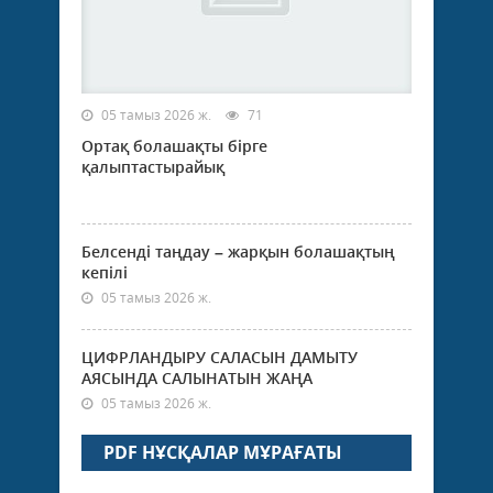
05 тамыз 2026 ж.
71
Ортақ болашақты бірге
қалыптастырайық
Белсенді таңдау – жарқын болашақтың
кепілі
05 тамыз 2026 ж.
ЦИФРЛАНДЫРУ САЛАСЫН ДАМЫТУ
АЯСЫНДА САЛЫНАТЫН ЖАҢА
05 тамыз 2026 ж.
PDF НҰСҚАЛАР МҰРАҒАТЫ