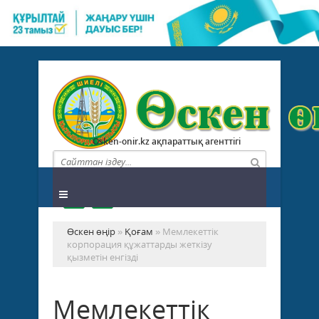
Osken-onir.kz ақпараттық агенттігі
Өскен өңір
»
Қоғам
» Мемлекеттік
корпорация құжаттарды жеткізу
қызметін енгізді
Мемлекеттік