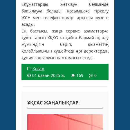
«Құжаттарды жеткізу» бөлімінде
бақылауға болады. Қосымшаға тіркелу
ЖСН мен телефон нөмірі арқылы жүзеге
асады.
Ең бастысы, жаңа сервис азаматтарға
құжаттарын ХҚКО-ға қайта бармай-ақ алу
мүмкіндігін беріп, қызметтің
қолайлылығын күшейтеді әрі деректердің
құпия сақталуын қамтамасыз етеді.
Қоғам
01 қазан 2025 ж.
169
0
ҰҚСАС ЖАҢАЛЫҚТАР: