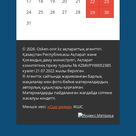
17
18
19
20
21
22
23
24
25
26
27
28
29
30
31
© 2026. Osken-onir.kz ақпараттық агенттігі.
Қазақстан Республикасы Ақпарат және
Қоғамдық даму министрлігі, Ақпарат
комитетінің тіркеу туралы № KZ66VPY00052385
куәлігі 21.07.2022 жылы берілген.
® Агенттік сайтында жарияланған барлық
мақалалар мен фото-бейне материалдардың
авторлық құқықтары қорғалған.
Материалдарды пайдаланған жағдайда сілтеме
жасалуы міндетті.
Меншік иесі:
«Сыр медиа»
ЖШС.