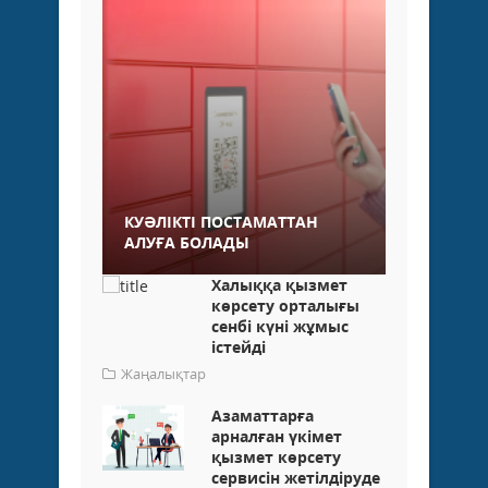
КУӘЛІКТІ ПОСТАМАТТАН
АЛУҒА БОЛАДЫ
Халыққа қызмет
көрсету орталығы
сенбі күні жұмыс
істейді
Жаңалықтар
Азаматтарға
арналған үкімет
қызмет көрсету
сервисін жетілдіруде