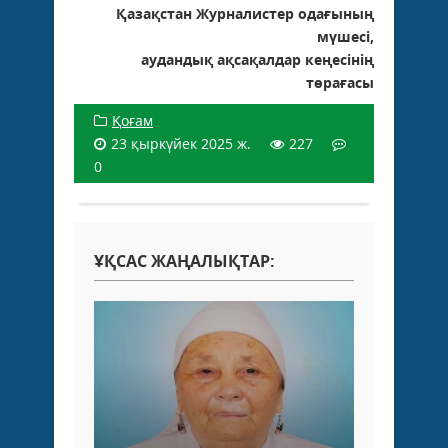
Қазақстан Журналистер одағының
мүшесі,
аудандық ақсақалдар кеңесінің
төрағасы
Қоғам
23 қыркүйек 2025 ж.
227
0
ҰҚСАС ЖАҢАЛЫҚТАР: