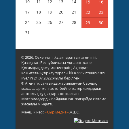
10
11
12
13
14
15
16
17
18
19
20
21
22
23
24
25
26
27
28
29
30
31
© 2026. Osken-onir.kz ақпараттық агенттігі.
Қазақстан Республикасы Ақпарат және
Қоғамдық даму министрлігі, Ақпарат
комитетінің тіркеу туралы № KZ66VPY00052385
куәлігі 21.07.2022 жылы берілген.
® Агенттік сайтында жарияланған барлық
мақалалар мен фото-бейне материалдардың
авторлық құқықтары қорғалған.
Материалдарды пайдаланған жағдайда сілтеме
жасалуы міндетті.
Меншік иесі:
«Сыр медиа»
ЖШС.