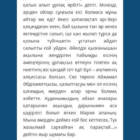
қатын алып ұрпақ өрбіт!» депті. Мінезді,
әріден ойлар сұңғыла кісі болмаса мұны
айтар ма еді? Әкесі қипалақтап әрі-бері
қиқаңдаған екен, бай қызына тән өр мінез
өктемдігіне салып, іші қан жылап тұрса да
қолына түйіншегін ұстатып айдап
салыпты ғой үйден. Әйелдік қызғанышын
ақылына жеңдірген пайымды кісінің
әмеңгерінің ұрпақсыз өтпеуін тілеген ақ
ниетінің өзі қандай ізгі еді! Бұл – әңгіменің
әлқиссасы болсын. Сөз төркіні ­Айжамал
Әбдіхамитқызы, қалыптасуы мен ол кісінің
қоғамдық өмірден алар орны болмақ
әлбетте. Ауданымыздың абзал аналары
қатарынан ақындық дарынымен аса
қадірлісі болып өткен Мәрия апаның:
Мына өмірден дейміз ғой бос кетпесек, Түк
жазылмай сарғайған ақ парақтай...»
дейтін жыр шумағы бар.