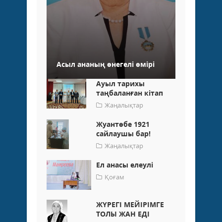
Асыл ананың өнегелі өмірі
Ауыл тарихы
таңбаланған кітап
Жаңалықтар
Жуантөбе 1921
сайлаушы бар!
Жаңалықтар
Ел анасы елеулі
Қоғам
ЖҮРЕГІ МЕЙІРІМГЕ
ТОЛЫ ЖАН ЕДІ