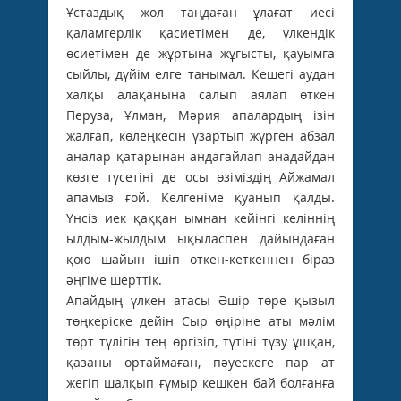
Ұстаздық жол таңдаған ұлағат иесі
қаламгерлік қасиетімен де, үлкендік
өсиетімен де жұртына жұғысты, қауымға
сыйлы, дүйім елге танымал. Кешегі аудан
халқы алақанына салып аялап өткен
Перуза, Ұлман, Мәрия апалардың ізін
жалғап, көлеңкесін ұзартып жүрген абзал
аналар қатарынан андағайлап анадайдан
көзге түсетіні де осы өзіміздің Айжамал
апамыз ғой. Келгеніме қуанып қалды.
Үнсіз иек қаққан ымнан кейінгі келіннің
ылдым-жылдым ықыласпен дайындаған
қою шайын ішіп өткен-кеткеннен біраз
әңгіме шерттік.
Апайдың үлкен атасы Әшір төре қызыл
төңкеріске дейін Сыр өңіріне аты мәлім
төрт түлігін тең өргізіп, түтіні түзу ұшқан,
қазаны ортаймаған, пәуескеге пар ат
жегіп шалқып ғұмыр кешкен бай болғанға