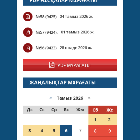
PDF НҰСҚАЛАР МҰРАҒАТЫ
04 тамыз 2026 ж.
№58 (9425)
01 тамыз 2026 ж.
№57 (9424).
28 шілде 2026 ж.
№56 (9423)
PDF МҰРАҒАТЫ
ЖАҢАЛЫҚТАР МҰРАҒАТЫ
«
Тамыз 2026 »
Дс
Сс
Ср
Бс
Жм
Сб
Жс
1
2
3
4
5
6
7
8
9