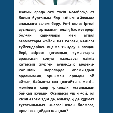
Жақын арада сәті түсіп Алғабасқа ат
басын бұрғаным бар. Ойым Айжамал
апамызға сәлем беру. Реті келсе іргелі
ауылдың тарихынан, елдің бас көтерері
болған қариялары мен атпал
азаматтары жайлы көз көрген, көңілге
түйгендерінен әңгіме тыңдау. Біраздан
бері, әсіресе қоғамдық жұмыстарға
араласқан соңғы жылдары өзіміз
қатысып жүрген аудандық мәдени-
көпшілік шараларда апамыздың
әрдайым-ақ орнымен орамды ой
айтып, байыпты сөз қозғайтын, мәні –
мәмілеге саяр үлкендік ұстанымын
байқап жүрмін. Осынысы үшін ғой, ол
кісіні өзгеміздің де, өзіміздің де құрмет
тұтатынымыз. Өнегелі жолы болмаса,
өрелі сөз қайдан шықпақ?