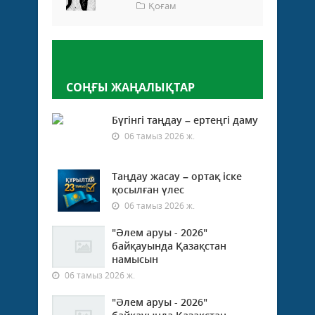
Қоғам
Пікір қалдыру
СОҢҒЫ ЖАҢАЛЫҚТАР
Бүгінгі таңдау – ертеңгі даму
06 тамыз 2026 ж.
Таңдау жасау – ортақ іске
қосылған үлес
06 тамыз 2026 ж.
"Әлем аруы - 2026"
байқауында Қазақстан
намысын
06 тамыз 2026 ж.
"Әлем аруы - 2026"