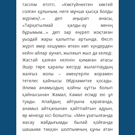
тәсілім етіпті. «Көктүйнектен көктей
солған құлыным, неге мұнша қысқа болды
жүрімің?..» деп аңырап анасы,
«Тарқатылмай қалды-ау менің
бұрымым...» деп зар еңіреп жоқтаған
уыздай жары қалыпты артында. Өксіп
жүріп өмір кешумен өткен көп күндерден
кейін айлар аунап, жылжып жыл да келеді.
Жастай қалған келінін қимаған атасы
Әшір төре қаралы жесірді жылатпаудың
жалғыз жолы – әмеңгерлік жорамен
тетелес қайнысы Әбдіхамитке қосады.
Әлима анамыздың қойны құтты болып
қайнысынан Жамал, Камал есімді екі ұл
туады. Апайдың айтуына қарағанда,
анамыз айтқанынан қайтпайтын адуын,
өр мінезді кісі болыпты. «Мен ұзатылғанда
жасау жабдығымды былай қойғанда
шашыма таққан шолпымның құны атан