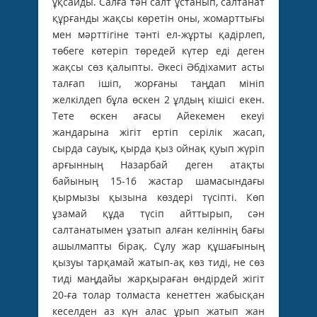
ұқсайды. Салға тән салт ұстанып, салтанат
құрғанды жақсы көретін оны, жомарттығы
мен мәрттігіне тәнті ел-жұрты қадірлеп,
төбеге көтеріп төредей күтер еді деген
жақсы сөз қалыпты. Әкесі Әбдіхамит асты
талғап ішіп, жорғаны таңдап мініп
желкілдеп бұла өскен 2 ұлдың кішісі екен.
Тете өскен ағасы Айекемен екеуі
жандарына жігіт ертіп серілік жасап,
сырда сауық, қырда қыз ойнақ қуып жүріп
арғынның Назарбай деген атақты
байының 15-16 жастар шамасындағы
қырмызы қызына көздері түсіпті. Көп
ұзамай құда түсіп айттырып, сән
салтанатымен ұзатып алған келіннің бағы
ашылмапты бірақ. Сұлу жар құшағының
қызуы тарқамай жатып-ақ көз тиді, не сөз
тиді маңдайы жарқыраған өндірдей жігіт
20-ға толар толмаста кенеттен жабысқан
кеселден аз күн алас ұрып жатып жан