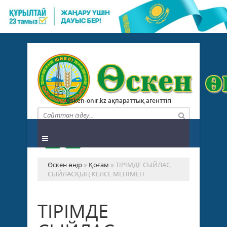
Osken-onir.kz ақпараттық агенттігі
Өскен өңір
»
Қоғам
» ТІРІМДЕ СЫЙЛАС,
СЫЙЛАСҚЫҢ КЕЛСЕ МЕНІМЕН
ТІРІМДЕ