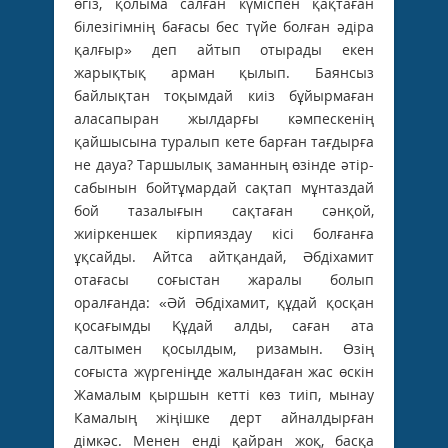
өгіз, қолыма салған күміспен қақтаған
білезігімнің бағасы бес түйе болған әдіра
қалғыр» деп айтып отырады екен
жарықтық арман қылып. Баянсыз
байлықтан тоқымдай киіз бұйырмаған
аласапыран жылдарғы кәмпескенің
қайшысына туралып кете барған тағдырға
не дауа? Таршылық заманның өзінде әтір-
сабынын бойтұмардай сақтап мұнтаздай
бой тазалығын сақтаған сәнқой,
жиіркеншек кірпияздау кісі болғанға
ұқсайды. Айтса айтқандай, Әбдіхамит
отағасы соғыстан жаралы болып
оралғанда: «Әй Әбдіхамит, құдай қосқан
қосағымды Құдай алды, саған ата
салтымен қосылдым, ризамын. Өзің
соғыста жүргеніңде жалындаған жас өскін
Жамалым қыршын кетті көз тиіп, мынау
Камалың жіңішке дерт айналдырған
дімкәс. Менен енді қайран жоқ, басқа