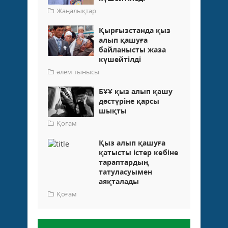
Жаңалықтар
Қырғызстанда қыз
алып қашуға
байланысты жаза
күшейтілді
әлем тынысы
БҰҰ қыз алып қашу
дәстүріне қарсы
шықты
Қоғам
Қыз алып қашуға
қатысты істер көбіне
тараптардың
татуласуымен
аяқталады
Қоғам