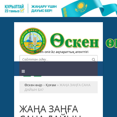
Osken-onir.kz ақпараттық агенттігі
Өскен өңір
»
Қоғам
» ЖАҢА ЗАҢҒА САНА
ДАЙЫН БА?
ЖАҢА ЗАҢҒА