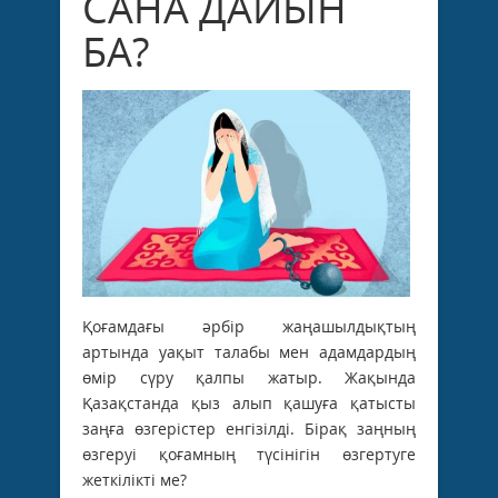
САНА ДАЙЫН
БА?
Қоғамдағы әрбір жаңашылдықтың
артында уақыт талабы мен адамдардың
өмір сүру қалпы жатыр. Жақында
Қазақстанда қыз алып қашуға қатысты
заңға өзгерістер енгізілді. Бірақ заңның
өзгеруі қоғамның түсінігін өзгертуге
жеткілікті ме?