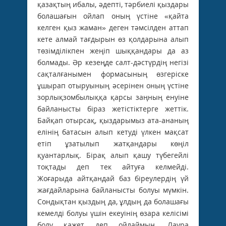
қазақтың ибалы, әдепті, тәрбиелі қыздары
болашағын ойлап оның үстіне «қайта
келген қыз жаман» деген тәмсілден аттап
кете алмай тағдырын өз қолдарына алып
төзімділікпен жеңіп шыққандары да аз
болмады. Әр кезеңде салт-дәстүрдің негізі
сақталғанымен формасының өзгеріске
ұшырап отыруының әсерінен оның үстіне
зорлықзомбылыққа қарсы заңның енуіне
байланысты біраз жетістіктерге жеттік.
Байқап отырсақ, қыздарымыз ата-ананың
елінің батасын алып кетуді үлкен мақсат
етіп ұзатылып жатқандары көңіл
қуантарлық. Бірақ алып қашу түбегейлі
тоқтады деп тек айтуға келмейді.
Жоғарыда айтқандай баз біреулердің үй
жағдайларына байланысты болуы мүмкін.
Сондықтан қыздың да, ұлдың да болашағы
кемелді болуы үшін екеуінің өзара келісімі
болу қажет деп ойлаймын. Лаура