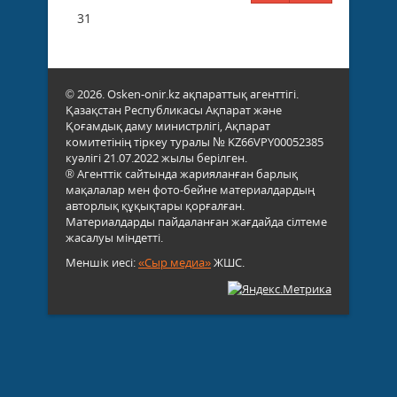
31
© 2026. Osken-onir.kz ақпараттық агенттігі.
Қазақстан Республикасы Ақпарат және
Қоғамдық даму министрлігі, Ақпарат
комитетінің тіркеу туралы № KZ66VPY00052385
куәлігі 21.07.2022 жылы берілген.
® Агенттік сайтында жарияланған барлық
мақалалар мен фото-бейне материалдардың
авторлық құқықтары қорғалған.
Материалдарды пайдаланған жағдайда сілтеме
жасалуы міндетті.
Меншік иесі:
«Сыр медиа»
ЖШС.