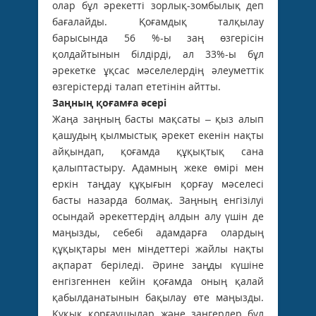
олар бұл әрекетті зорлық-зомбылық деп
бағалайды. Қоғамдық талқылау
барысында 56 %-ы заң өзгерісін
қолдайтынын білдірді, ал 33%-ы бұл
әрекетке ұқсас мәселелердің әлеуметтік
өзгерістерді талап ететінін айтты.
Заңның қоғамға әсері
Жаңа заңның басты мақсаты – қыз алып
қашудың қылмыстық әрекет екенін нақты
айқындап, қоғамда құқықтық сана
қалыптастыру. Адамның жеке өмірі мен
еркін таңдау құқығын қорғау мәселесі
басты назарда болмақ. Заңның енгізілуі
осындай әрекеттердің алдын алу үшін де
маңызды, себебі адамдарға олардың
құқықтары мен міндеттері жайлы нақты
ақпарат беріледі. Әрине заңды күшіне
енгізгеннен кейін қоғамда оның қалай
қабылданатынын бақылау өте маңызды.
Құқық қорғаушылар және заңгерлер бұл