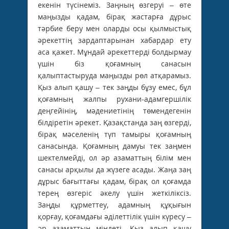
екенін түсінеміз. Заңның өзгеруі – өте
маңызды қадам, бірақ жастарға дұрыс
тәрбие беру мен оларды осы қылмыстық
әрекеттің зардаптарынан хабардар ету
аса қажет. Мұндай әрекеттерді болдырмау
үшін біз қоғамның санасын
қалыптастыруда маңызды рөл атқарамыз.
Қыз алып қашу – тек заңды бұзу емес, бұл
қоғамның жалпы рухани-адамгершілік
деңгейінің, мәдениетінің төмендегенін
білдіретін әрекет. Қазақстанда заң өзгерді,
бірақ мәселенің түп тамыры қоғамның
санасында. Қоғамның дамуы тек заңмен
шектелмейді, ол әр азаматтың білім мен
санасы арқылы да жүзеге асады. Жаңа заң
дұрыс бағыттағы қадам, бірақ ол қоғамда
терең өзгеріс әкелу үшін жеткіліксіз.
Заңды құрметтеу, адамның құқығын
қорғау, қоғамдағы әділеттілік үшін күресу –
әр азаматтың міндеті. Қыз алып қашу