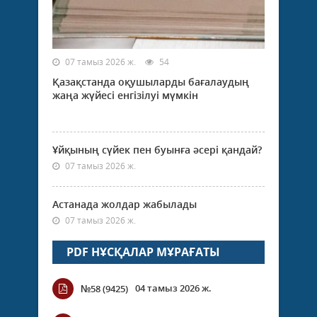
07 тамыз 2026 ж.
54
Қазақстанда оқушыларды бағалаудың
жаңа жүйесі енгізілуі мүмкін
Ұйқының сүйек пен буынға әсері қандай?
07 тамыз 2026 ж.
Астанада жолдар жабылады
07 тамыз 2026 ж.
PDF НҰСҚАЛАР МҰРАҒАТЫ
04 тамыз 2026 ж.
№58 (9425)