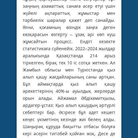
заңның азаматтық санаға әсер етуі үшін
жүйелі ақпараттық жұмыстар мен
тәрбиелік шаралар қажет деп санайды.
Яғни, қоғамның өзіндік заңға деген
көзқарасын өзгерту – ұзақ әрі көп күш
жұмсайтын процесс. Ендігі кезекте
статистикаға сүйенейік. 2022–2024 жылдар
аралығында Қазақстанда 214 арыз
тіркелген, бірақ тек 10 іс сотқа жеткен. Ал
Жамбыл облысы мен Түркістанда қыз
алып қашу жағдайларының саны артқан.
Бұл аймақтарда қыз алып қашу
әрекеттерінің 40%-ы ауылдық жерлерде
орын алады. Айжамал Әбдіхамитқызы,
ардагер-ұстаз: Қыз алып қашудың әртүрлі
себептері бар. Әсіресе бұл әдет кешегі
кеңес үкіметінің кезінде жиі белең алды.
Шаңырақ құруда бақытты отбасы болуға
кері әсерін тигізбей қойған жоқ. Десе де