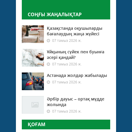
Пікір қалдыру
СОҢҒЫ ЖАҢАЛЫҚТАР
Қазақстанда оқушыларды
бағалаудың жаңа жүйесі
07 тамыз 2026 ж.
Ұйқының сүйек пен буынға
әсері қандай?
07 тамыз 2026 ж.
Астанада жолдар жабылады
07 тамыз 2026 ж.
Әрбір дауыс – ортақ мүдде
жолында
07 тамыз 2026 ж.
ҚОҒАМ