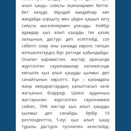
алып қашу» сияқты оқиғалармен бетпе-
бет келуде. Мұндай жағдайлар көп
жағдайда қорқыту мен үйден қашып кету
сияқты мәселелермен ұласады. Кейбір
адамдар қыз алып қашуды тек қазақ
халқының дәстүрі деп есептейді, сол
себепті олар оны қоғамда көрініс тапқан
өзгешеліктердің бірі ретінде қабылдайды.
Осыған қарамастан, жастар арасында
жүргізілген сауалнамалар нәтижесінде
көпшілік қыз алып қашуды қылмыс деп
санайтынын көрсетті. Бұл – қоғамдағы
жаңа көзқарастардың қалыптасып келе
жатқанын білдіреді. Шиелі ауданның
жастарынан жүргізілген сауалнамаға
сәйкес, 70% жастар қыз алып қашуды
қылмыс деп санайды. Әрбір 10
респонденттің 5-еуі қыз алып қашу
туралы дәстүрлі түсінікпен келіспейді,