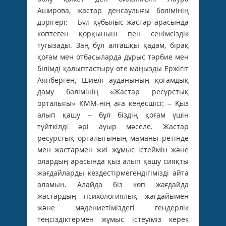
Аширова, жастар денсаулығы бөлімінің
дәрігері: – Бұл құбылыс жастар арасында
көптеген қорқыныш пен сенімсіздік
туғызады. Заң бұл алғашқы қадам, бірақ
қоғам мен отбасыларда дұрыс тәрбие мен
білімді қалыптастыру өте маңызды Ержігіт
Аяпберген, Шиелі ауданының қоғамдық
даму бөлімінің «Жастар ресурстық
орталығы» КММ-нің аға кеңесшісі: – Қыз
алып қашу – бұл біздің қоғам үшін
түйткілді әрі ауыр мәселе. Жастар
ресурстық орталығының маманы ретінде
мен жастармен жиі жұмыс істеймін және
олардың арасында қыз алып қашу сияқты
жағдайларды кездестірмегендігімізді айта
аламын. Алайда біз көп жағдайда
жастардың психологиялық жағдайымен
және мәдениетіміздегі гендерлік
теңсіздіктермен жұмыс істеуіміз керек