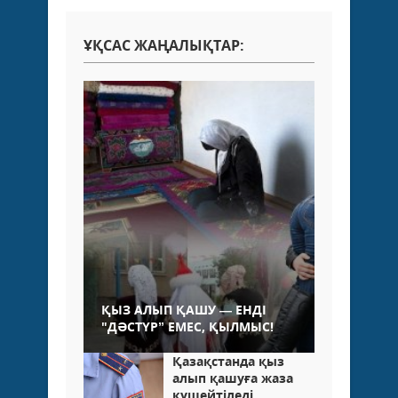
ҰҚСАС ЖАҢАЛЫҚТАР:
ҚЫЗ АЛЫП ҚАШУ — ЕНДІ
"ДӘСТҮР” ЕМЕС, ҚЫЛМЫС!
Қазақстанда қыз
алып қашуға жаза
күшейтіледі