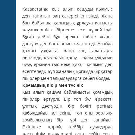
Қазақстанда қыз алып қашуды қылмыс
деп танитын заң өзгерісі енгізілді. Жаңа
бап бойынша қалыңдық ұрлауға қатысты
жауапкершілік бірнеше есе күшейтілді.
Бұған дейін бұл әрекет көбіне «салт-
дәстүр» деп бағаланып келген еді. Алайда
қазіргі уақытта, жаңа заң талаптары
негізінде, қыз алып қашу – адам құқығын
бұзу, еркінен тыс неке қию – қылмыс деп
есептеледі. Бұл жаңалық қоғамда бірқатар
пікірлер мен талқылауларға себеп болды.
Қоғамдық пікір мен түсінік
Қыз алып қашуға байланысты қоғамдық
пікірлер әртүрлі. Бір топ бұл әрекетті
ұлттық дәстүрдің бір бөлігі ретінде
қабылдайды, ал екінші топ оны зорлық-
зомбылықтың бір түрі деп санайды.
Өкінішке қарай, кейбір ауылдарда
жасөспірім қыздар әлі күнге дейін «қыз