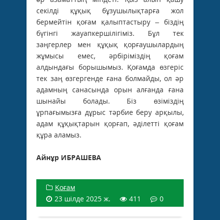
секілді құқық бұзушылықтарға жол
бермейтін қоғам қалыптастыру – біздің
бүгінгі жауапкершілігіміз. Бұл тек
заңгерлер мен құқық қорғаушылардың
жұмысы емес, әрбіріміздің қоғам
алдындағы борышымыз. Қоғамда өзгеріс
тек заң өзгергенде ғана болмайды, ол әр
адамның санасында орын алғанда ғана
шынайы болады. Біз өзіміздің
ұрпағымызға дұрыс тәрбие беру арқылы,
адам құқықтарын қорғап, әділетті қоғам
құра аламыз.
Айнұр ИБРАШЕВА
Қоғам
23 шілде 2025 ж.
411
0