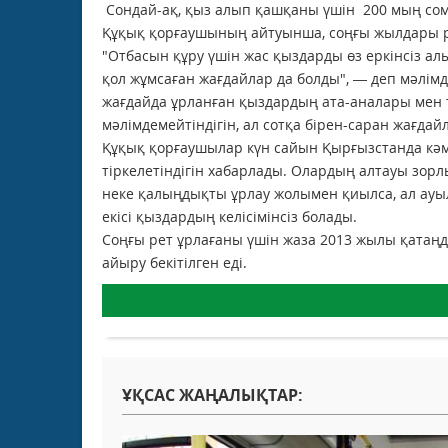
Сондай-ақ, қыз алып қашқаны үшін 200 мың сом
Құқық қорғаушының айтуынша, соңғы жылдары ре
"Отбасын құру үшін жас қыздарды өз еркінсіз алы
қол жұмсаған жағдайлар да болды", — деп мәлім
жағдайда ұрланған қыздардың ата-аналары мен 
мәлімдемейтіндігін, ал сотқа бірен-саран жағдай
Құқық қорғаушылар күн сайын Қырғызстанда кәме
тіркелетіндігін хабарлады. Олардың алтауы зор
неке қалыңдықты ұрлау жолымен қиылса, ал ауыл
екісі қыздардың келісімінсіз болады.
Соңғы рет ұрлағаны үшін жаза 2013 жылы қатаңд
айыру бекітілген еді.
ҰҚСАС ЖАҢАЛЫҚТАР: