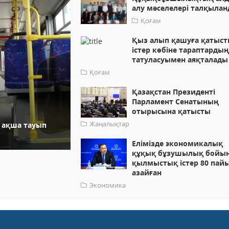
алу мәселелері талқыла
Қоғам
Қыз алып қашуға қатыс
істер көбіне тараптарды
татуласуымен аяқталады
Қоғам
Қазақстан Президенті
Парламент Сенатының
отырысына қатысты
Жаңалықтар
а ақша тауып
Елiмiзде экономикалық
құқық бұзушылық бойы
қылмыстық iстер 80 пай
азайған
Экономика