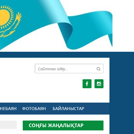
НЕБАЯН
ФОТОБАЯН
БАЙЛАНЫСТАР
СОҢҒЫ ЖАҢАЛЫҚТАР