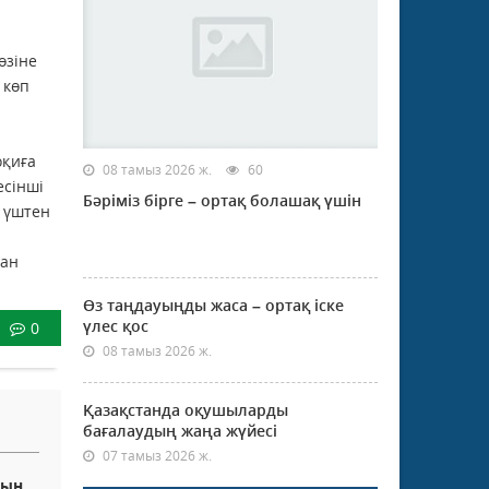
өзіне
 көп
а
оқиға
08 тамыз 2026 ж.
60
есінші
Бәріміз бірге – ортақ болашақ үшін
ң үштен
нан
Өз таңдауыңды жаса – ортақ іске
үлес қос
0
08 тамыз 2026 ж.
Қазақстанда оқушыларды
бағалаудың жаңа жүйесі
07 тамыз 2026 ж.
дын