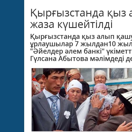
Қырғызстанда қыз 
жаза күшейтілді
Қырғызстанда қыз алып қашу
ұрлаушылар 7 жылдан10 жылғ
"Әйелдер әлем банкі" үкімет
Гүлсана Абытова мәлімдеді 