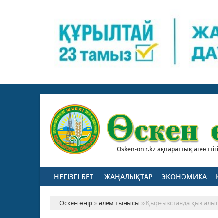
Osken-onir.kz ақпараттық агенттігі
НЕГІЗГІ БЕТ
ЖАҢАЛЫҚТАР
ЭКОНОМИКА
Өскен өңір
»
әлем тынысы
» Қырғызстанда қыз алып