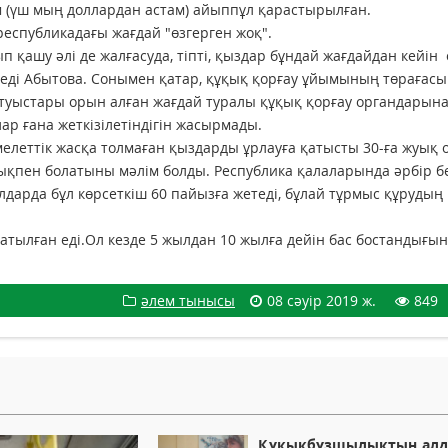
 (үш мың доллардан астам) айыппұл қарастырылған.
спубликадағы жағдай "өзгерген жоқ".
п қашу әлі де жалғасуда, тіпті, қыздар бұндай жағдайдан кейін 
деді Абытова. Сонымен қатар, құқық қорғау ұйымының төрағасы
туыстары орын алған жағдай туралы құқық қорғау органдарын
лар ғана жеткізілетіндігін жасырмады.
леттік жасқа толмаған қыздарды ұрлауға қатысты 30-ға жуық 
лықпен болатыны мәлім болды. Республика қалаларында әрбір б
дарда бұл көрсеткіш 60 пайызға жетеді, бұлай тұрмыс құруды
атылған еді.Ол кезде 5 жылдан 10 жылға дейін бас бостандығы
әлем тынысы
08 сәуір 2019 ж.
849
Құқықбұзшылықтың ал