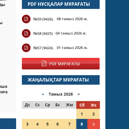
PDF НҰСҚАЛАР МҰРАҒАТЫ
нды
08 тамыз 2026 ж.
№59 (9426).
ты
ң
04 тамыз 2026 ж.
№58 (9425)
01 тамыз 2026 ж.
№57 (9424).
PDF МҰРАҒАТЫ
ЖАҢАЛЫҚТАР МҰРАҒАТЫ
нша
ызға
«
Тамыз 2026 »
Дс
Сс
Ср
Бс
Жм
Сб
Жс
1
2
3
4
5
6
7
8
9