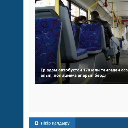
Ер адам автобустан 170 млн теңгеден ас
алып, полицияға апарып берді
Пікір қалдыру