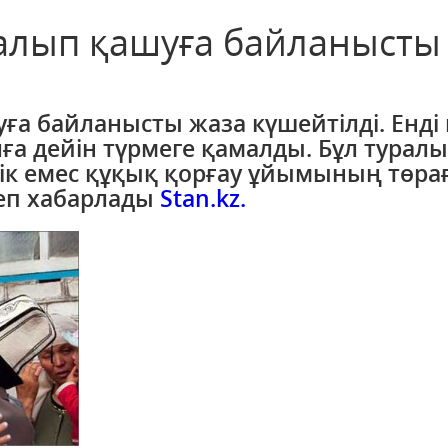
алып қашуға байланысты
ға байланысты жаза күшейтілді. Енді
а дейін түрмеге қамалды. Бұл туралы
тік емес құқық қорғау ұйымының төра
деп хабарлады
Stan.kz.