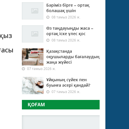
Бәріміз бірге – ортақ
болашақ үшін
08 тамыз 2026 ж.
Өз таңдауыңды жаса –
 қыз
ортақ іске үлес қос
08 тамыз 2026 ж.
ғасы
Қазақстанда
оқушыларды бағалаудың
жаңа жүйесі
07 тамыз 2026 ж.
Ұйқының сүйек пен
буынға әсері қандай?
07 тамыз 2026 ж.
ҚОҒАМ