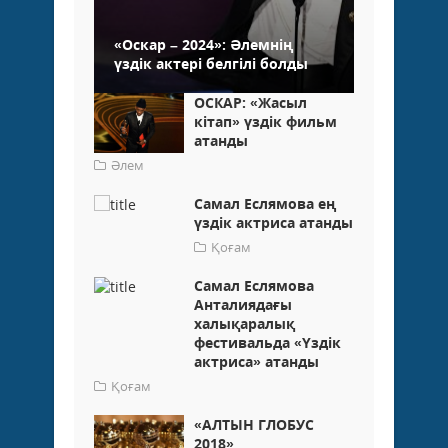
«Оскар – 2024»: Әлемнің
үздік актері белгілі болды
ОСКАР: «Жасыл
кітап» үздік фильм
атанды
Әлем
Самал Еслямова ең
үздік актриса атанды
Қоғам
Самал Еслямова
Анталиядағы
халықаралық
фестивальда «Үздік
актриса» атанды
Қоғам
«АЛТЫН ГЛОБУС
2018»