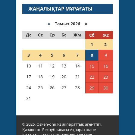
ЖАҢАЛЫҚТАР МҰРАҒАТЫ
«
Тамыз 2026 »
Дс
Сс
Ср
Бс
Жм
Сб
Жс
1
2
3
4
5
6
7
8
9
10
11
12
13
14
15
16
17
18
19
20
21
22
23
24
25
26
27
28
29
30
31
© 2026. Osken-onir.kz ақпараттық агенттігі.
Қазақстан Республикасы Ақпарат және
Қоғамдық даму министрлігі, Ақпарат