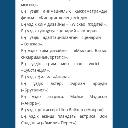
мысық».
Ең үздік анимациялық қысқаметражды
фильм – «Кипарис көлеңкесінде».
Ең үздік киім дизайны – «Wicked: Жәдігөй».
Ең үздік түпнұсқа сценарий – «Анора».
Ең үздік адаптацияланған сценарий –
«Конклав».
Ең үздік киім дизайны – «Мыстан: Батыс
сиқыршының ертегісі».
Ең үздік грим мен шаш үлгісі –
«Субстанция».
Ең үздік фильм: «Анора».
Ең үздік актер: Эдриан Броуди
(«Бруталист»).
Ең үздік актриса: Майки Мэдисон
(«Анора»).
Ең үздік режиссер: Шон Бэйкер («Анора»).
Ең үздік екінші пландағы актриса: Зои
Салданья («Эмилия Перес»).