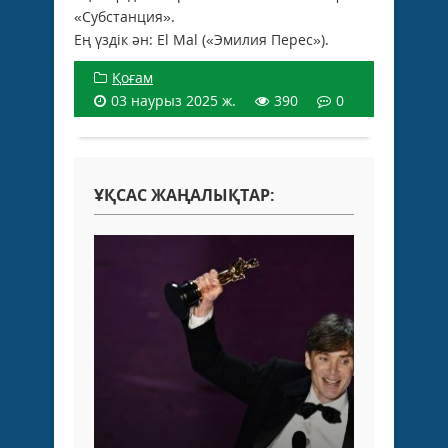
«Субстанция».
Ең үздік ән: El Mal («Эмилия Перес»).
Қоғам
03 наурыз 2025 ж.
390
0
ҰҚСАС ЖАҢАЛЫҚТАР: