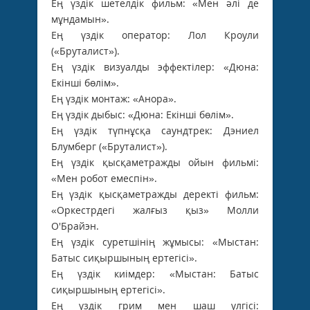
Ең үздік шетелдік фильм: «Мен әлі де
мұндамын».
Ең үздік оператор: Лол Кроули
(«Бруталист»).
Ең үздік визуалды эффектілер: «Дюна:
Екінші бөлім».
Ең үздік монтаж: «Анора».
Ең үздік дыбыс: «Дюна: Екінші бөлім».
Ең үздік түпнұсқа саундтрек: Дэниел
Блумберг («Бруталист»).
Ең үздік қысқаметражды ойын фильмі:
«Мен робот емеспін».
Ең үздік қысқаметражды деректі фильм:
«Оркестрдегі жалғыз қыз» Молли
О'Брайэн.
Ең үздік суретшінің жұмысы: «Мыстан:
Батыс сиқыршының ертегісі».
Ең үздік киімдер: «Мыстан: Батыс
сиқыршының ертегісі».
Ең үздік грим мен шаш үлгісі: