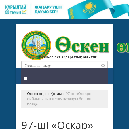
Osken-onir.kz ақпараттық агенттігі
Өскен өңір
»
Қоғам
» 97-ші «Оскар»
сыйлығының жеңімпаздары белгілі
болды
97-ші «Оскар»