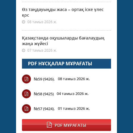
Өз таңдауыңды жаса – ортақ іске үлес
қос
08 тамыз 2026 ж.
Қазақстанда оқушыларды бағалаудың
жаңа жүйесі
07 тамыз 2026 ж.
PDF НҰСҚАЛАР МҰРАҒАТЫ
08 тамыз 2026 ж.
№59 (9426).
04 тамыз 2026 ж.
№58 (9425)
01 тамыз 2026 ж.
№57 (9424).
PDF МҰРАҒАТЫ