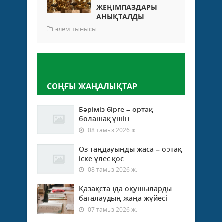
ЖЕҢІМПАЗДАРЫ
АНЫҚТАЛДЫ
әлем тынысы
Пікір қалдыру
СОҢҒЫ ЖАҢАЛЫҚТАР
Бәріміз бірге – ортақ
болашақ үшін
08 тамыз 2026 ж.
Өз таңдауыңды жаса – ортақ
іске үлес қос
08 тамыз 2026 ж.
Қазақстанда оқушыларды
бағалаудың жаңа жүйесі
07 тамыз 2026 ж.