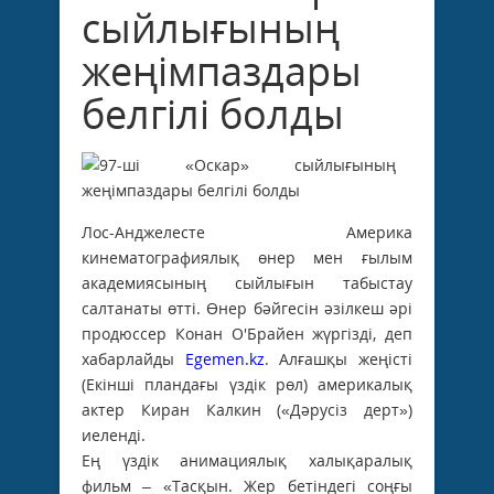
сыйлығының
жеңімпаздары
белгілі болды
Лос-Анджелесте Америка
кинематографиялық өнер мен ғылым
академиясының сыйлығын табыстау
салтанаты өтті. Өнер бәйгесін әзілкеш әрі
продюссер Конан О'Брайен жүргізді, деп
хабарлайды
Egemen.kz
. Алғашқы жеңісті
(Екінші пландағы үздік рөл) америкалық
актер Киран Калкин («Дәрусіз дерт»)
иеленді.
Ең үздік анимациялық халықаралық
фильм – «Тасқын. Жер бетіндегі соңғы