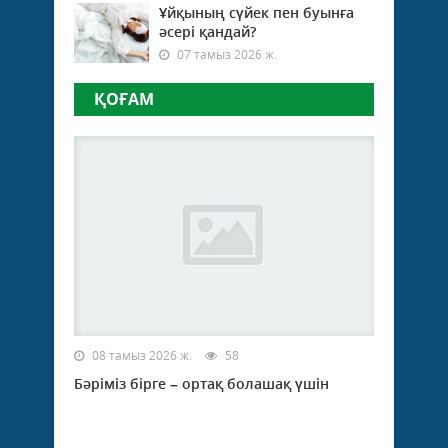
Ұйқының сүйек пен буынға
әсері қандай?
07 тамыз 2026 ж.
ҚОҒАМ
08 тамыз 2026 ж.
58
Бәріміз бірге – ортақ болашақ үшін