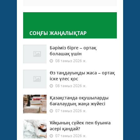
Пікір қалдыру
СОҢҒЫ ЖАҢАЛЫҚТАР
Бәріміз бірге – ортақ
болашақ үшін
08 тамыз 2026 ж.
Өз таңдауыңды жаса – ортақ
іске үлес қос
08 тамыз 2026 ж.
Қазақстанда оқушыларды
бағалаудың жаңа жүйесі
07 тамыз 2026 ж.
Ұйқының сүйек пен буынға
әсері қандай?
07 тамыз 2026 ж.