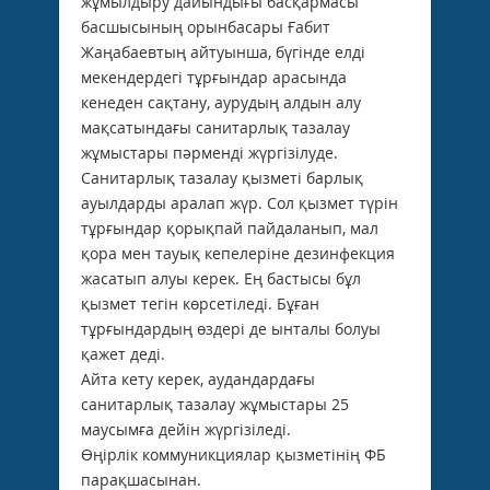
жұмылдыру дайындығы басқармасы
басшысының орынбасары Ғабит
Жаңабаевтың айтуынша, бүгінде елді
мекендердегі тұрғындар арасында
кенеден сақтану, аурудың алдын алу
мақсатындағы санитарлық тазалау
жұмыстары пәрменді жүргізілуде.
Санитарлық тазалау қызметі барлық
ауылдарды аралап жүр. Сол қызмет түрін
тұрғындар қорықпай пайдаланып, мал
қора мен тауық кепелеріне дезинфекция
жасатып алуы керек. Ең бастысы бұл
қызмет тегін көрсетіледі. Бұған
тұрғындардың өздері де ынталы болуы
қажет деді.
Айта кету керек, аудандардағы
санитарлық тазалау жұмыстары 25
маусымға дейін жүргізіледі.
Өңірлік коммуникциялар қызметінің ФБ
парақшасынан.