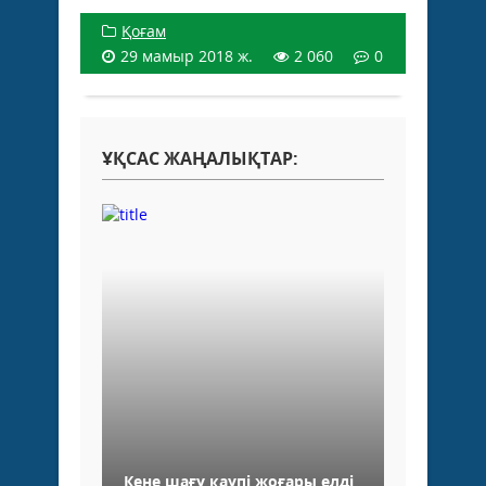
Қоғам
29 мамыр 2018 ж.
2 060
0
ҰҚСАС ЖАҢАЛЫҚТАР:
Кене шағу қаупі жоғары елді