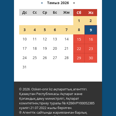
«
Тамыз 2026 »
Дс
Сс
Ср
Бс
Жм
Сб
Жс
1
2
3
4
5
6
7
8
9
10
11
12
13
14
15
16
17
18
19
20
21
22
23
24
25
26
27
28
29
30
31
© 2026. Osken-onir.kz ақпараттық агенттігі.
Қазақстан Республикасы Ақпарат және
Қоғамдық даму министрлігі, Ақпарат
комитетінің тіркеу туралы № KZ66VPY00052385
куәлігі 21.07.2022 жылы берілген.
® Агенттік сайтында жарияланған барлық