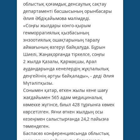
облыстық қоғамдық денсаулық сақтау
департаменті басшысының орынбасары
Әлия Әбдіқайымова мәлімдеді.
«Соңғы жылдары конго-қырым
гемморрагиялық қызбасының
энзоотиялық ошақтарының таралу
аймағының өзгеруі байқалуда. Бұрын
Шиелі, Жаңақорғанда тіркелсе, соңғы
2 жылда Қазалы, Қармақшы, Арал
аудандарында кенелердің жұқпалылық
деңгейінің артуы байқалады», - деді Әлия
Мүтәліпқызы.
Сонымен қатар, өткен жылы кене шағу
жағдайымен 565 адам медициналық
көмекке жүгінсе, биыл 428 тұрғынға көмек
көрсетілген. Яғни өткен жылдың осы
кезеңімен салыстырғанда 24,2 пайызға
төмендеген.
Баспасөз конференциясында облыстық