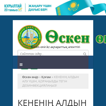
Osken-onir.kz ақпараттық агенттігі
Өскен өңір
»
Қоғам
» КЕНЕНІҢ АЛДЫН
АЛУ ҮШІН, ҚОРАҢЫЗДЫ ТЕГІН
ДЕЗИНФЕКЦИЯЛАҢЫЗ!
КЕНЕНІҢ АЛДЫН