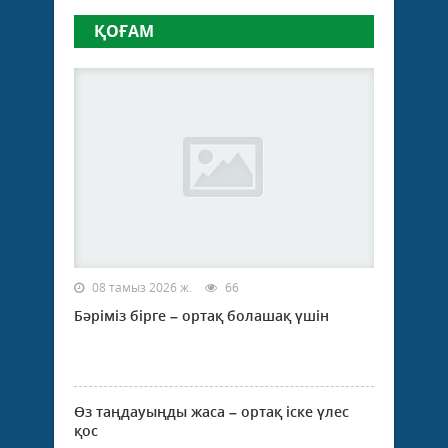
ҚОҒАМ
08 тамыз 2026 ж.
66
Бәріміз бірге – ортақ болашақ үшін
Өз таңдауыңды жаса – ортақ іске үлес
қос