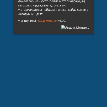
мақалалар мен фото-бейне материалдардың
авторлық құқықтары қорғалған.
Материалдарды пайдаланған жағдайда сілтеме
жасалуы міндетті.
Меншік иесі:
«Сыр медиа»
ЖШС.