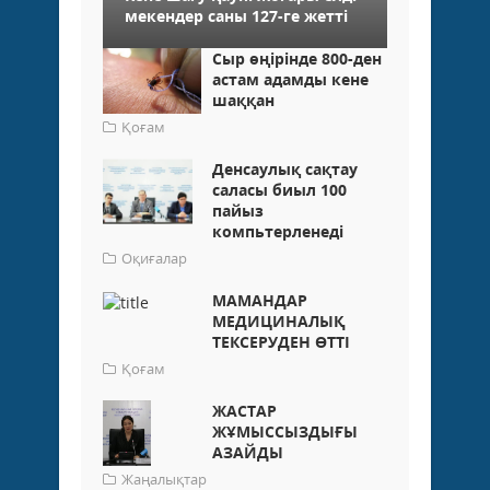
мекендер саны 127-ге жетті
Сыр өңірінде 800-ден
астам адамды кене
шаққан
Қоғам
Денсаулық сақтау
саласы биыл 100
пайыз
компьтерленеді
Оқиғалар
МАМАНДАР
МЕДИЦИНАЛЫҚ
ТЕКСЕРУДЕН ӨТТІ
Қоғам
ЖАСТАР
ЖҰМЫССЫЗДЫҒЫ
АЗАЙДЫ
Жаңалықтар