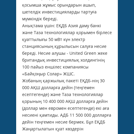
қосымша жұмыс орындарын ашып,
шетелдік инвестицияларды тартуға
мүмкіндік береді.
Анықтама үшін: ЕҚДБ Азия даму банкі
және Таза технологиялар қорымен бірлесе
қуаттылығы 50 мВт күн электр
станциясының құрылысын салуға несие
береді. Несие алушы - United Green жеке
британдық инвестициялық холдингінің
100 пайыз еншілес компаниясы
«Байқоңыр Солар» ЖШС.
Жобаның қаржылық пакеті ЕҚДБ-нің 30
000 АҚШ долларға дейін (теңгемен
есептегенде) және Таза технологиялар
қорының 10 400 000 АҚШ долларға дейін
(доллар мен евромен есептегенде) екі аға
несиені қамтиды. АДБ 11 500 000 долларға
дейін теңгемен несие бермек. Бұл ЕҚДБ
Жаңартылатын қуат көздерін