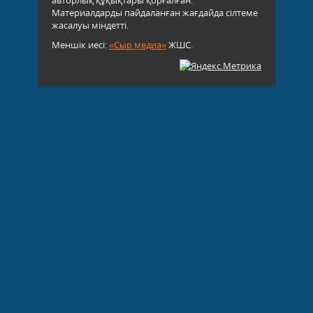
авторлық құқықтары қорғалған.
Материалдарды пайдаланған жағдайда сілтеме
жасалуы міндетті.
Меншік иесі:
«Сыр медиа»
ЖШС.