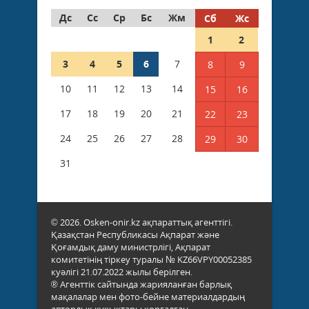
Дс
Сс
Ср
Бс
Жм
Сб
Жс
1
2
3
4
5
6
7
8
9
10
11
12
13
14
15
16
17
18
19
20
21
22
23
24
25
26
27
28
29
30
31
© 2026. Osken-onir.kz ақпараттық агенттігі.
Қазақстан Республикасы Ақпарат және
Қоғамдық даму министрлігі, Ақпарат
комитетінің тіркеу туралы № KZ66VPY00052385
куәлігі 21.07.2022 жылы берілген.
® Агенттік сайтында жарияланған барлық
мақалалар мен фото-бейне материалдардың