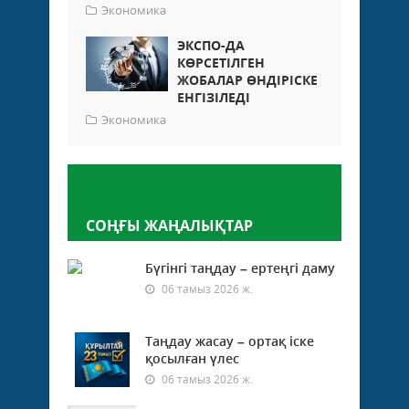
Экономика
ЭКСПО-ДА
КӨРСЕТІЛГЕН
ЖОБАЛАР ӨНДІРІСКЕ
ЕНГІЗІЛЕДІ
Экономика
Пікір қалдыру
СОҢҒЫ ЖАҢАЛЫҚТАР
Бүгінгі таңдау – ертеңгі даму
06 тамыз 2026 ж.
Таңдау жасау – ортақ іске
қосылған үлес
06 тамыз 2026 ж.