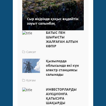
Сыр өңірінде қоқыс өңдейтін
зауыт салынбақ
БАТЫС ПЕН
ШЫҒЫСТЫ
ЖАЛҒАҒАН АЛТЫН
КӨПІР
Саясат
Қызылорда
облысында екі күн
электр станциясы
салынады
Қоғам
ИНВЕСТОРЛАРДЫ
АУКЦИОНҒА
ҚАТЫСУҒА
ШАҚЫРДЫ