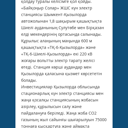
қолдау туралы келісімге қол қойды.
«Байқоңыр Солар» ЖШС күн электр
станциясы Шымкент-Қызылорда
автожолынан 1,8 шақырым қашықтықта
Шиелі ауданының Сулутөбе мен Бірқазан
елді мекендерінің ортасында салынады.
Құрылыс алаңының маңында 600 м
қашықтықта «ТҚ-6-Қызылорда» және
«ТҚ-6-Шиелі-Қызылорда» екі 220 кВ
жоғары вольтты электр тарату желісі
өтеді. Станция көрші аудандар мен
Қызылорда қаласына қызмет көрсететін
болады.
Инвестициялар Қызылорда облысында
стационарлық күн электр станциясы мен
жаңа қосалқы станциясының жобасын
әзірлеу, құрылысын салу және
пайдалануға беріледі. Жаңа жоба CO2
газының жыл сайынғы шығарылуын 75000
тоннаға қысқартуға және аймақта