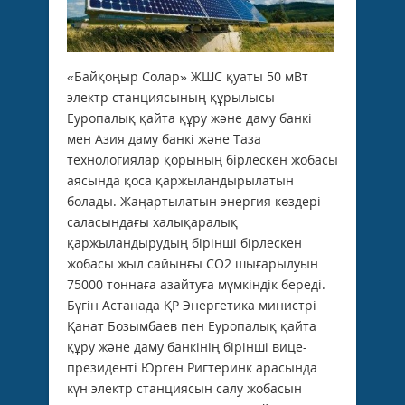
«Байқоңыр Солар» ЖШС қуаты 50 мВт
электр станциясының құрылысы
Еуропалық қайта құру және даму банкі
мен Азия даму банкі және Таза
технологиялар қорының бірлескен жобасы
аясында қоса қаржыландырылатын
болады. Жаңартылатын энергия көздері
саласындағы халықаралық
қаржыландырудың бірінші бірлескен
жобасы жыл сайынғы CO2 шығарылуын
75000 тоннаға азайтуға мүмкіндік береді.
Бүгін Астанада ҚР Энергетика министрі
Қанат Бозымбаев пен Еуропалық қайта
құру және даму банкінің бірінші вице-
президенті Юрген Ригтеринк арасында
күн электр станциясын салу жобасын