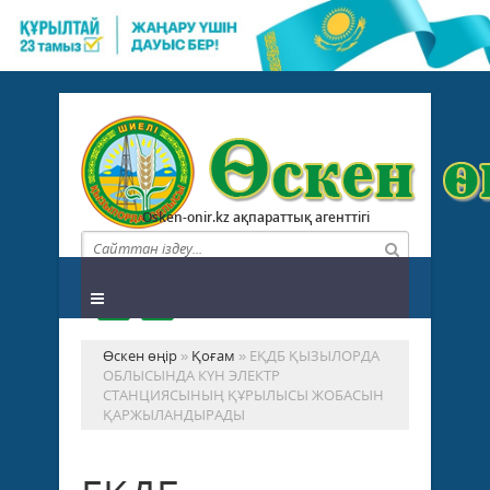
Osken-onir.kz ақпараттық агенттігі
Өскен өңір
»
Қоғам
» ЕҚДБ ҚЫЗЫЛОРДА
ОБЛЫСЫНДА КҮН ЭЛЕКТР
СТАНЦИЯСЫНЫҢ ҚҰРЫЛЫСЫ ЖОБАСЫН
ҚАРЖЫЛАНДЫРАДЫ