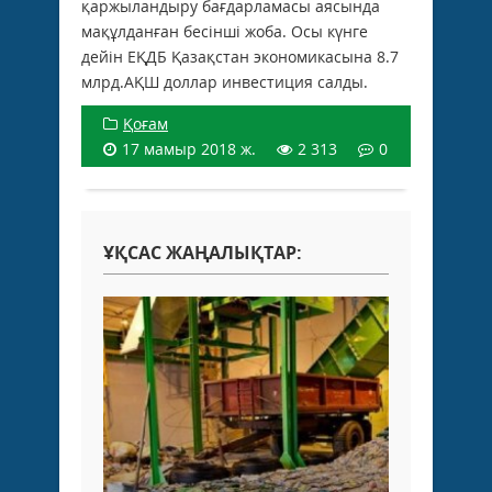
қаржыландыру бағдарламасы аясында
мақұлданған бесінші жоба. Осы күнге
дейін ЕҚДБ Қазақстан экономикасына 8.7
млрд.АҚШ доллар инвестиция салды.
Қоғам
17 мамыр 2018 ж.
2 313
0
ҰҚСАС ЖАҢАЛЫҚТАР: