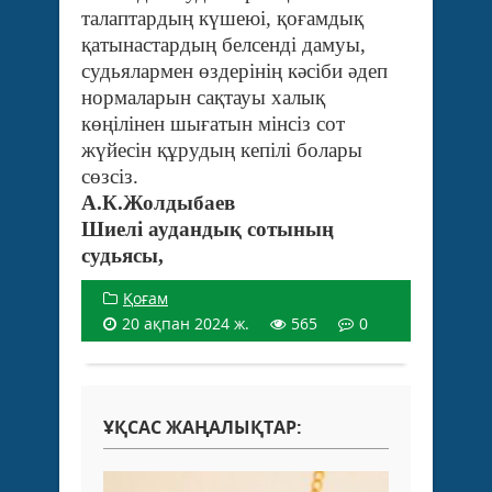
талаптардың күшеюі, қоғамдық
қатынастардың белсенді дамуы,
судьялармен өздерінің кәсіби әдеп
нормаларын сақтауы халық
көңілінен шығатын мінсіз сот
жүйесін құрудың кепілі болары
сөзсіз.
А.К.Жолдыба
Шиелі аудандық сотының
судьясы,
Қоғам
20 ақпан 2024 ж.
565
0
ҰҚСАС ЖАҢАЛЫҚТАР: