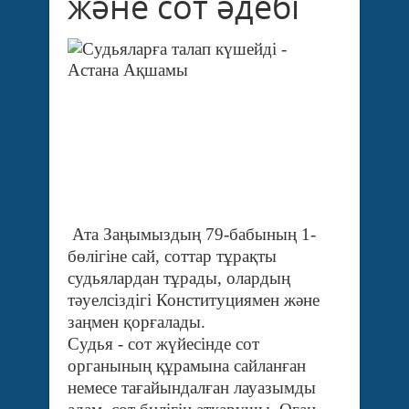
және сот әдебі
Ата Заңымыздың 79-бабының 1-
бөлігіне сай,
соттар тұрақты
судьялардан тұрады, олардың
тәуелсіздігі Конституциямен және
заңмен қорғалады.
Судья - сот жүйесінде сот
органының құрамына сайланған
немесе тағайындалған лауазымды