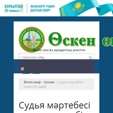
Osken-onir.kz ақпараттық агенттігі
Өскен өңір
»
Қоғам
» Судья мәртебесі
және сот әдебі
Судья мәртебесі