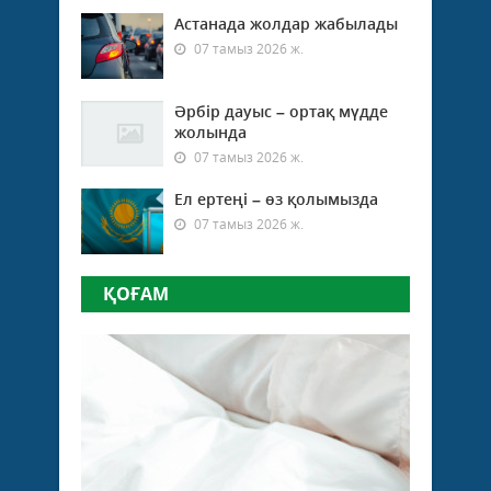
Астанада жолдар жабылады
07 тамыз 2026 ж.
Әрбір дауыс – ортақ мүдде
жолында
07 тамыз 2026 ж.
Ел ертеңі – өз қолымызда
07 тамыз 2026 ж.
ҚОҒАМ