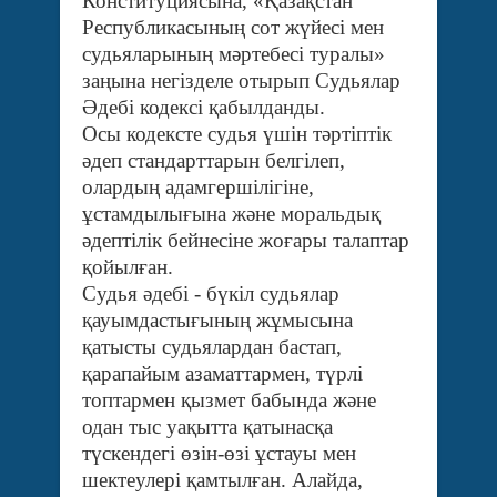
Конституциясына, «Қазақстан
Республикасының сот жүйесі мен
судьяларының мәртебесі туралы»
заңына негізделе отырып Судьялар
Әдебі кодексі қабылданды.
Осы кодексте судья үшін тәртіптік
әдеп стандарттарын белгілеп,
олардың адамгершілігіне,
ұстамдылығына және моральдық
әдептілік бейнесіне жоғары талаптар
қойылған.
Судья әдебі - бүкіл судьялар
қауымдастығының жұмысына
қатысты судьялардан бастап,
қарапайым азаматтармен, түрлі
топтармен қызмет бабында және
одан тыс уақытта қатынасқа
түскендегі өзін-өзі ұстауы мен
шектеулері қамтылған. Алайда,