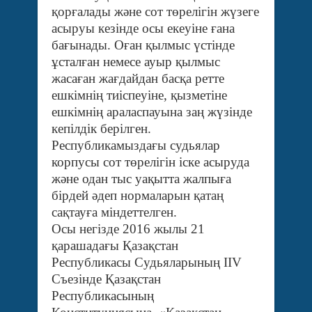
қорғалады және сот төрелігін жүзеге
асыруы кезінде осы екеуіне ғана
бағынады. Оған қылмыс үстінде
ұсталған немесе ауыр қылмыс
жасаған жағдайдан басқа ретте
ешкімнің тиіспеуіне, қызметіне
ешкімнің араласпауына заң жүзінде
кепілдік берілген.
Республикамыздағы судьялар
корпусы сот төрелігін іске асыруда
және одан тыс уақытта жалпыға
бірдей әдеп нормаларын қатаң
сақтауға міндеттелген.
Осы негізде 2016 жылы 21
қарашадағы Қазақстан
Республикасы Судьяларының ІІV
Съезінде Қазақстан
Республикасының