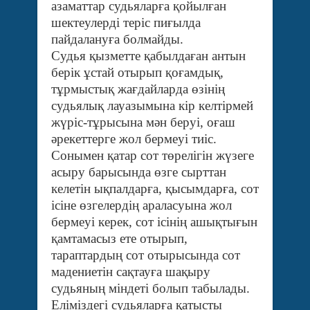
азаматтар судьяларға қойылған
шектеулерді теріс пиғылда
пайдалануға болмайды.
Судья қызметте қабылдаған антын
берік ұстай отырып қоғамдық,
тұрмыстық жағдайларда өзінің
судьялық лауазымына кір келтірмей
жүріс-тұрысына мән беруі, оғаш
әрекеттерге жол бермеуі тиіс.
Сонымен қатар сот төрелігін жүзеге
асыру барысында өзге сырттан
келетін ықпалдарға, қысымдарға, сот
ісіне өзгелердің араласуына жол
бермеуі керек, сот ісінің ашықтығын
қамтамасыз ете отырып,
тараптардың сот отырысында сот
мадениетін сақтауға шақыру
судьяның міндеті болып табылады.
Еліміздегі судьяларға қатысты