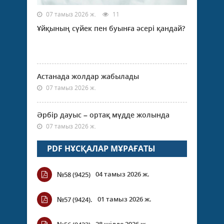
07 тамыз 2026 ж.
11
Ұйқының сүйек пен буынға әсері қандай?
Астанада жолдар жабылады
07 тамыз 2026 ж.
Әрбір дауыс – ортақ мүдде жолында
07 тамыз 2026 ж.
PDF НҰСҚАЛАР МҰРАҒАТЫ
04 тамыз 2026 ж.
№58 (9425)
01 тамыз 2026 ж.
№57 (9424).
28 шілде 2026 ж.