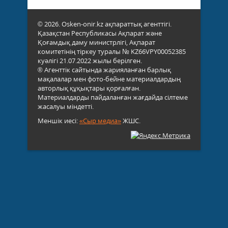
© 2026. Osken-onir.kz ақпараттық агенттігі.
Қазақстан Республикасы Ақпарат және
Қоғамдық даму министрлігі, Ақпарат
комитетінің тіркеу туралы № KZ66VPY00052385
куәлігі 21.07.2022 жылы берілген.
® Агенттік сайтында жарияланған барлық
мақалалар мен фото-бейне материалдардың
авторлық құқықтары қорғалған.
Материалдарды пайдаланған жағдайда сілтеме
жасалуы міндетті.
Меншік иесі:
«Сыр медиа»
ЖШС.