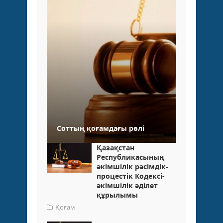
Соттың қоғамдағы рөлі
Қазақстан
Республикасының
әкімшілік рәсімдік-
процестік Кодексі-
әкімшілік әділет
құрылымы
Қоғам