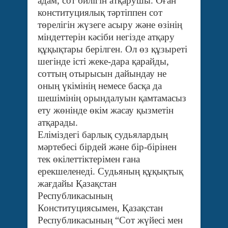
адам, сот билігін атқарушы. Оған
конституциялық тәртіппен сот
төрелігін жүзеге асыру және өзінің
міндеттерін кәсіби негізде атқару
құқықтары берілген. Ол өз құзыреті
шегінде істі жеке-дара қарайды,
соттың отырысын дайындау не
оның үкімінің немесе басқа да
шешімінің орындалуын қамтамасыз
ету жөнінде өкім жасау қызметін
атқарады.
Еліміздегі барлық судьялардың
мәртебесі бірдей және бір-бірінен
тек өкілеттіктерімен ғана
ерекшеленеді. Судьяның құқықтық
жағдайы Қазақстан
Республикасының
Конституциясымен, Қазақстан
Республикасының “Сот жүйесі мен