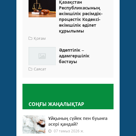
Қазақстан
Республикасының
әкімшілік рәсімдік-
процестік Кодексі-
әкімшілік әділет
құрылымы
Қоғам
Әдептілік –
адамгершілік
бастауы
Саясат
Пікір қалдыру
СОҢҒЫ ЖАҢАЛЫҚТАР
Ұйқының сүйек пен буынға
әсері қандай?
07 тамыз 2026 ж.