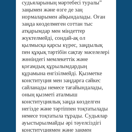
судьяларының мәртебесі туралы”
заңымен және өзге де заң
нормаларымен айқындалады. Оған
заңда көзделмеген соттан тыс
атқарымдар мен міндеттер
жүктелмейді, сондай-ақ ол
қылмысқа қарсы күрес, заңдылық
пен құқық тәртібін сақтау мәселелері
жөніндегі мемлекеттік және
қоғамдық құрылымдардың
құрамына енгізілмейді. Қызметке
конституция мен заңдарға сәйкес
сайланады немесе тағайындалады,
оның қызметі аталмыш
конституциялық заңда көзделген
негізде және тәртіппен тоқтатылады
немесе тоқтатыла тұрады. Судьялар
ауыстырылмайды әрі тәуелсіздігі
конституциямен және заңмен