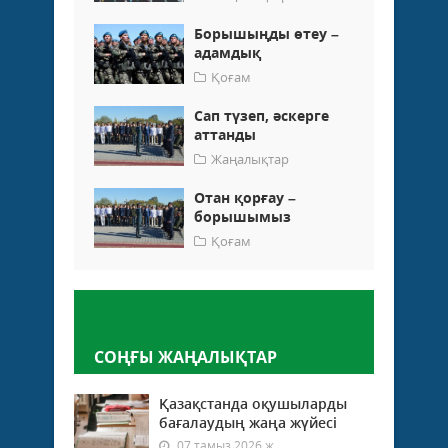
Борышыңды өтеу –
адамдық
Қоғам
Сап түзеп, әскерге
аттанды
Жаңалықтар
Отан қорғау –
борышымыз
Қоғам
Пікір қалдыру
СОҢҒЫ ЖАҢАЛЫҚТАР
Қазақстанда оқушыларды
бағалаудың жаңа жүйесі
07 тамыз 2026 ж.