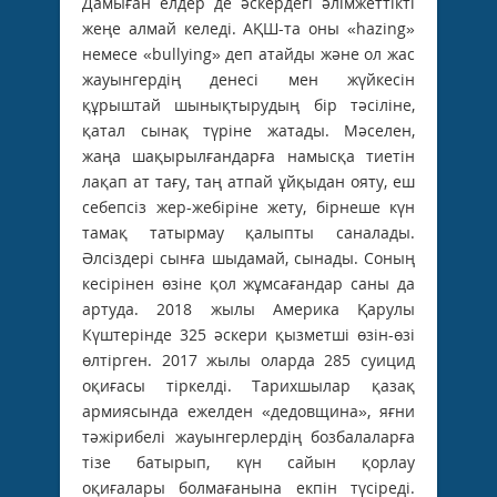
Дамыған елдер де әскердегі әлімжеттікті
жеңе алмай келеді. АҚШ-та оны «hazing»
немесе «bullying» деп атайды және ол жас
жауынгердің денесі мен жүйкесін
құрыштай шынықтырудың бір тәсіліне,
қатал сынақ түріне жатады. Мәселен,
жаңа шақырылғандарға намысқа тиетін
лақап ат тағу, таң атпай ұйқыдан ояту, еш
себепсіз жер-жебіріне жету, бірнеше күн
тамақ татырмау қалыпты саналады.
Әлсіздері сынға шыдамай, сынады. Соның
кесірінен өзіне қол жұмсағандар саны да
артуда. 2018 жылы Америка Қарулы
Күштерінде 325 әскери қызметші өзін-өзі
өлтірген. 2017 жылы оларда 285 суицид
оқиғасы тіркелді. Тарихшылар қазақ
армиясында ежелден «дедовщина», яғни
тәжірибелі жауынгерлердің бозбалаларға
тізе батырып, күн сайын қорлау
оқиғалары болмағанына екпін түсіреді.