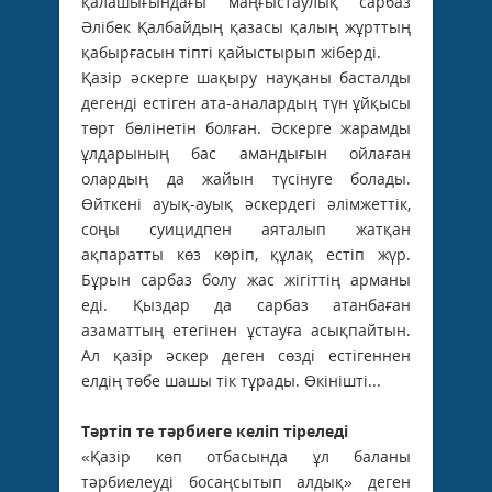
қалашығындағы маңғыстаулық сарбаз
Әлібек Қалбайдың қазасы қалың жұрттың
қабырғасын тіпті қайыстырып жіберді.
Қазір әскерге шақыру науқаны басталды
дегенді естіген ата-аналардың түн ұйқысы
төрт бөлінетін болған. Әскерге жарамды
ұлдарының бас амандығын ойлаған
олардың да жайын түсінуге болады.
Өйткені ауық-ауық әскердегі әлімжеттік,
соңы суицидпен аяталып жатқан
ақпаратты көз көріп, құлақ естіп жүр.
Бұрын сарбаз болу жас жігіттің арманы
еді. Қыздар да сарбаз атанбаған
азаматтың етегінен ұстауға асықпайтын.
Ал қазір әскер деген сөзді естігеннен
елдің төбе шашы тік тұрады. Өкінішті...
Тәртіп те тәрбиеге келіп тіреледі
«Қазір көп отбасында ұл баланы
тәрбиелеуді босаңсытып алдық» деген