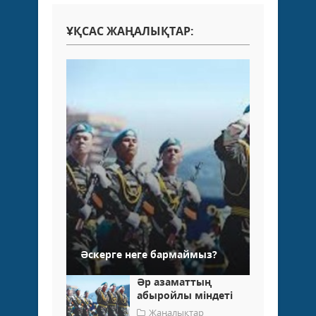
ҰҚСАС ЖАҢАЛЫҚТАР:
Әскерге неге бармаймыз?
Әр азаматтың
абыройлы міндеті
Жаңалықтар