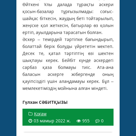
Өйткені Ұлы далада тұрақты әскери
қосын-базалар тұрғызылмады: соғыс-
шайқас біткесін, жаудың беті тойтарылып,
жеңіске қол жеткесін, батырлар өз қолын
ертіп, ауылдарына тарасатын болған.
Әскер – темірдей тәртіпке бағындырып,
болаттай берік болуды үйрететін мектеп.
Десек те, қатал тәртіптің өзі шектен
шықпауы керек. Бейбіт күнде әскердегі
сарбаз қаза болмауы тиіс. Ата-ана
баласын әскерге жібергенде оның
қауіпсіздігі үшін алаңдамауы керек. Бұл –
мемлекетіміздің мойнына алған міндеті.
Гүлхан СӘБИТҚЫЗЫ
Қоғам
03 мамыр 2022 ж.
955
0