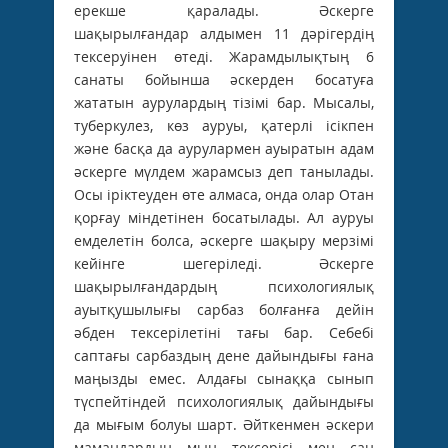
ерекше қаралады. Әскерге
шақырылғандар алдымен 11 дәрігердің
тексеруінен өтеді. Жарамдылықтың 6
санаты бойынша әскерден босатуға
жататын аурулардың тізімі бар. Мысалы,
туберкулез, көз ауруы, қатерлі ісікпен
және басқа да аурулармен ауыратын адам
әскерге мүлдем жарамсыз деп танылады.
Осы іріктеуден өте алмаса, онда олар Отан
қорғау міндетінен босатылады. Ал ауруы
емделетін болса, әскерге шақыру мерзімі
кейінге шегеріледі. Әскерге
шақырылғандардың психологиялық
ауытқушылығы сарбаз болғанға дейін
әбден тексерілетіні тағы бар. Себебі
саптағы сарбаздың дене дайындығы ғана
маңызды емес. Алдағы сынаққа сынып
түспейтіндей психологиялық дайындығы
да мығым болуы шарт. Әйткенмен әскери
мамандардың мың тексерісі мен сан