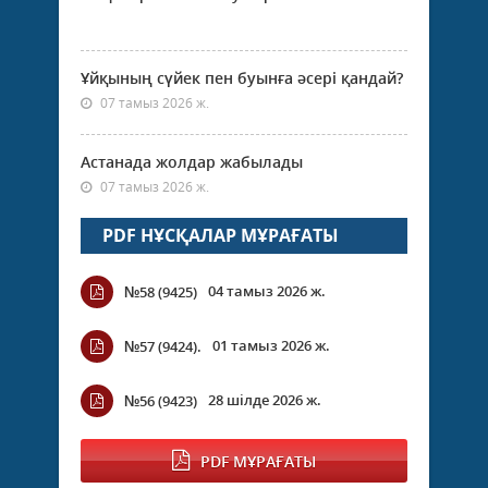
Ұйқының сүйек пен буынға әсері қандай?
07 тамыз 2026 ж.
Астанада жолдар жабылады
07 тамыз 2026 ж.
PDF НҰСҚАЛАР МҰРАҒАТЫ
04 тамыз 2026 ж.
№58 (9425)
01 тамыз 2026 ж.
№57 (9424).
28 шілде 2026 ж.
№56 (9423)
PDF МҰРАҒАТЫ