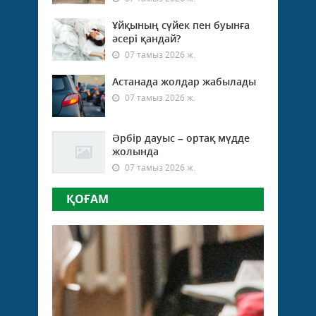
Ұйқының сүйек пен буынға
әсері қандай?
07 тамыз 2026 ж.
Астанада жолдар жабылады
07 тамыз 2026 ж.
Әрбір дауыс – ортақ мүдде
жолында
07 тамыз 2026 ж.
ҚОҒАМ