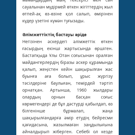
сауалынан мүдірмей өткен жігіттердің жыл
өтпей-ақ өз-өзіне қол салып, өмірінен
күдер үзетіні күмән туғызады.
Әлімжеттіктің бастауы әріде
Негізінен әскердегі әлімжеттік өткен
ғасырдың екінші жартысында өршіген.
Бастапқыда Ұлы Отан соғысынан оралған
майдангерлердің біразы әскер құрамында
қалып, жеңістен кейін шақырылған жас
буынға аға болып, ұрыс жүргізу
тәсілдеріне баулыған, темірдей тәртіп
орнатқан. Артынша, 1960 жылдары
олардың орнын басқан соғыс
көрмегендері де бұл дәстүрді қабылдап, өз
білгенінше бұрмалап, жаңа
шақырылғандарға әмір етудің бейресми
қағидасына, жазылмаған заңдылығына
айналдырып жіберген. Себебі ол кезде