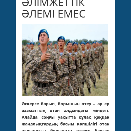
ӘЛІМЖЕТТІК
ӘЛЕМІ ЕМЕС
Әскерге барып, борышын өтеу – әр ер
азаматтың отан алдындағы міндеті.
Алайда, соңғы уақытта құлақ қаққан
жаңалықтардың басым көпшілігі отан
алдындағы борышын өтеуге барған