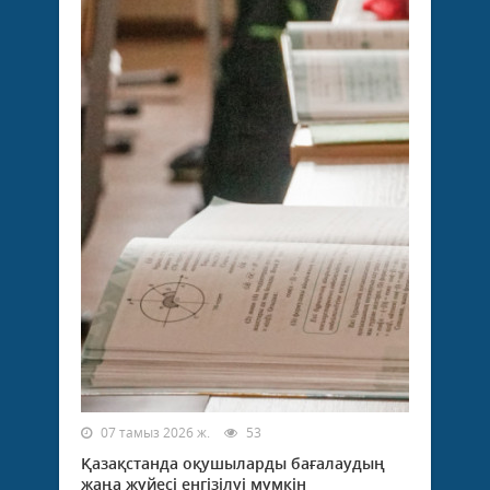
07 тамыз 2026 ж.
53
Қазақстанда оқушыларды бағалаудың
жаңа жүйесі енгізілуі мүмкін