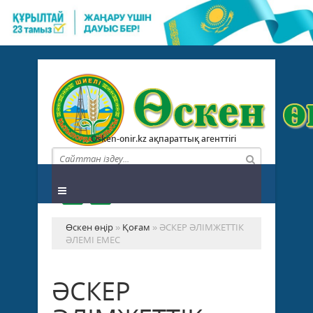
Osken-onir.kz ақпараттық агенттігі
Өскен өңір
»
Қоғам
» ӘСКЕР ӘЛІМЖЕТТІК
ӘЛЕМІ ЕМЕС
ӘСКЕР