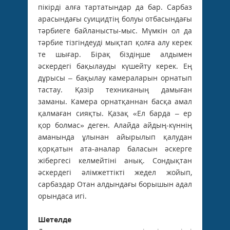
пікірді алға тартатындар да бар. Сарбаз
арасындағы суицидтің болуы отбасындағы
тәрбиеге байланысты-мыс. Мүмкін ол да
тәрбие тізгіндеуді мықтап қолға алу керек
те шығар. Бірақ біздіңше алдымен
әскердегі бақылауды күшейту керек. Ең
дұрысы – бақылау камераларын орнатып
тастау. Қазір техниканың дамыған
заманы. Камера орнатқаннан басқа амал
қалмаған сияқты. Қазақ «Ел барда – ер
қор болмас» деген. Алайда айдың-күннің
аманында ұлынан айы­­рылып қалудан
қорқатын ата-аналар баласын әскерге
жібергесі келмейтіні анық. Сондықтан
әскердегі әлімжеттікті жедел жойып,
сарбаздар Отан алдындағы борышын адал
орындаса игі.
Шетелде