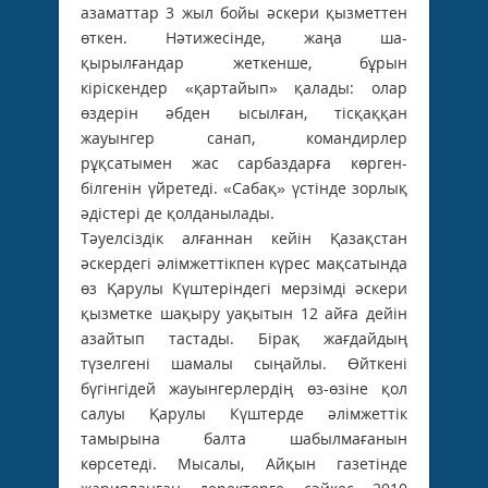
азаматтар 3 жыл бойы әскери қызметтен
өткен. Нәтижесінде, жаңа ша-
қырылғандар жеткенше, бұрын
кіріскендер «қартайып» қалады: олар
өздерін әбден ысылған, тісқаққан
жауынгер санап, командирлер
рұқсатымен жас сарбаздарға көрген-
білгенін үйретеді. «Сабақ» үстінде зорлық
әдістері де қолданылады.
Тәуелсіздік алғаннан кейін Қазақстан
әскердегі әлімжеттікпен күрес мақсатында
өз Қарулы Күштеріндегі мерзімді әскери
қызметке шақыру уақытын 12 айға дейін
азайтып тастады. Бірақ жағдайдың
түзелгені шамалы сыңайлы. Өйткені
бүгінгідей жауынгерлердің өз-өзіне қол
салуы Қарулы Күштерде әлімжеттік
тамырына балта шабылмағанын
көрсетеді. Мысалы, Айқын газетінде