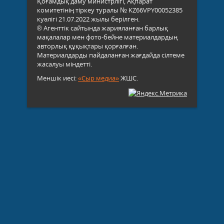
Қоғамдық даму министрлігі, Ақпарат
комитетінің тіркеу туралы № KZ66VPY00052385
куәлігі 21.07.2022 жылы берілген.
® Агенттік сайтында жарияланған барлық
мақалалар мен фото-бейне материалдардың
авторлық құқықтары қорғалған.
Материалдарды пайдаланған жағдайда сілтеме
жасалуы міндетті.
Меншік иесі:
«Сыр медиа»
ЖШС.