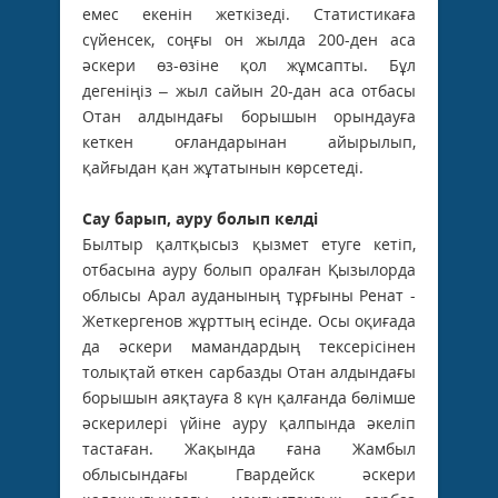
емес екенін жеткізеді. Статистикаға
сүйенсек, соңғы он жылда 200-ден аса
әскери өз-өзіне қол жұмсапты. Бұл
дегеніңіз – жыл сайын 20-дан аса отбасы
Отан алдындағы борышын орындауға
кеткен оғландарынан айырылып,
қайғыдан қан жұтатынын көрсетеді.
Сау барып, ауру болып келді
Былтыр қалтқысыз қызмет етуге кетіп,
отбасына ауру болып оралған Қызылорда
облысы Арал ауданының тұрғыны Ренат ­
Жеткергенов жұрттың есінде. Осы оқиғада
да әскери мамандардың тексерісінен
толықтай өткен сарбазды Отан алдындағы
борышын аяқтауға 8 күн қалғанда бөлімше
әскерилері үйіне ауру қалпында әкеліп
тастаған. Жақында ғана Жамбыл
облысындағы Гвардейск әскери