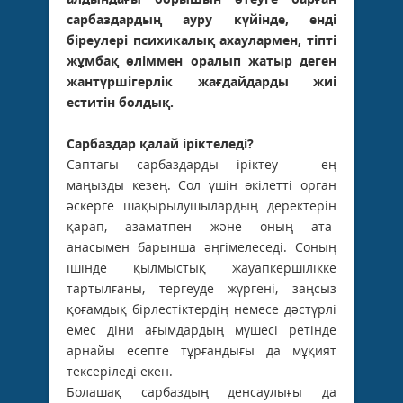
сарбаздардың ауру күйінде, енді
біреулері психикалық ахаулармен, тіпті
жұмбақ өліммен оралып жатыр деген
жантүршігерлік жағдайдарды жиі
еститін болдық.
Сарбаздар қалай іріктеледі?
Саптағы сарбаздарды іріктеу – ең
маңызды кезең. Сол үшін өкілетті орган
әскерге шақырылушылардың деректерін
қарап, азаматпен және оның ата-
анасымен барынша әңгімелеседі. Соның
ішінде қылмыстық жауапкершілікке
тартылғаны, тергеуде жүргені, заңсыз
қоғамдық бірлестіктердің немесе дәстүрлі
емес діни ағымдардың мүшесі ретінде
арнайы есепте тұрғандығы да мұқият
тексеріледі екен.
Болашақ сарбаздың денсаулығы да