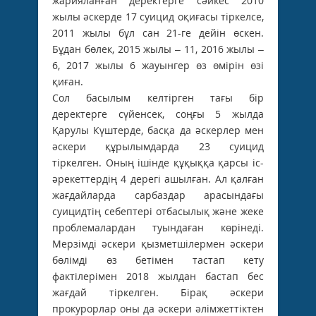
жарияланған деректерге сәйкес 2010
жылы әскерде 17 суицид оқиғасы тіркелсе,
2011 жылы бұл сан 21-ге дейін өскен.
Бұдан бөлек, 2015 жылы – 11, 2016 жылы –
6, 2017 жылы 6 жауынгер өз өмірін өзі
қиған.
Сол басылым келтірген тағы бір
деректерге сүйенсек, соңғы 5 жылда
Қарулы Күштерде, басқа да әскерлер мен
әскери құрылымдарда 23 суицид
тіркелген. Оның ішінде құқыққа қарсы іс-
әрекеттердің 4 дерегі ашылған. Ал қалған
жағдайларда сарбаздар арасындағы
суицидтің себептері отбасылық және жеке
проблемалардан туындаған көрінеді.
Мерзімді әскери қызметшілермен әскери
бөлімді өз бетімен тастап кету
фактілерімен 2018 жылдан бастап бес
жағдай тіркелген. Бірақ әскери
прокурорлар оны да әскери әлімжеттіктен