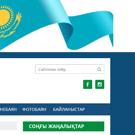
НЕБАЯН
ФОТОБАЯН
БАЙЛАНЫСТАР
СОҢҒЫ ЖАҢАЛЫҚТАР