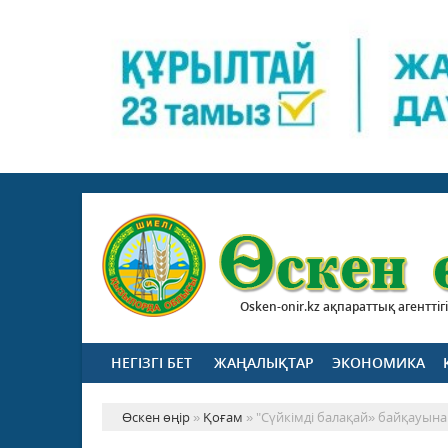
Osken-onir.kz ақпараттық агенттігі
НЕГІЗГІ БЕТ
ЖАҢАЛЫҚТАР
ЭКОНОМИКА
Өскен өңір
»
Қоғам
» "Сүйкімді балақай» байқауын