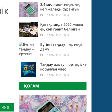
2,4 миллион теңге: ең
ік
көп жалақы сұрайтын
06 тамыз 2026 ж.
Қазақстанда 2026 жылы
ең көп грант бөлінген
06 тамыз 2026 ж.
Бүгінгі таңдау – ертеңгі
даму
06 тамыз 2026 ж.
Таңдау жасау – ортақ іске
қосылған үлес
06 тамыз 2026 ж.
ҚОҒАМ
0