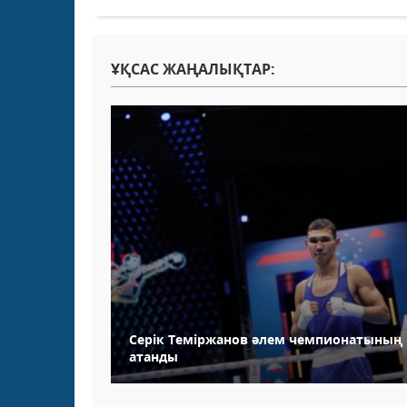
ҰҚСАС ЖАҢАЛЫҚТАР:
Серік Теміржанов әлем чемпионатының 
атанды