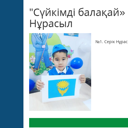
"Сүйкімді балақай
Нұрасыл
№1. Серік Нұрас