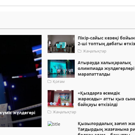
Пікір-сайыс кезеңі бойы
2-ші топтың дебаты өткіз
Жаңалықтар
Атырауда халықаралық
олимпиада жүлдегерлері
марапатталды
Қоғам
«Қыздарға әсемдік
жарасады» атты қыз сын
байқауы өткізілді
Жаңалықтар
күміс жүлдегері
Қызылордалық зағип жа
Тағдырдың жазғанына р
болған адам – бақытты