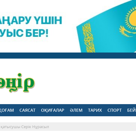
ҚОҒАМ
САЯСАТ
ОҚИҒАЛАР
ӘЛЕМ
ТАРИХ
СПОРТ
БЕЙ
а қатысушы Серік Нұрасыл