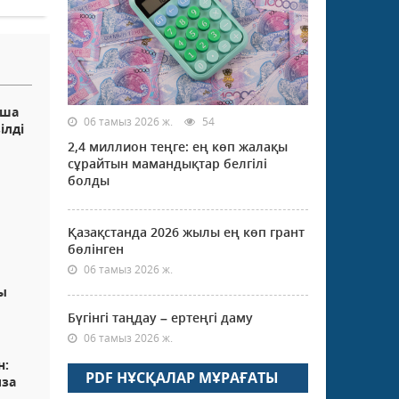
нша
06 тамыз 2026 ж.
54
ілді
2,4 миллион теңге: ең көп жалақы
сұрайтын мамандықтар белгілі
болды
Қазақстанда 2026 жылы ең көп грант
бөлінген
06 тамыз 2026 ж.
ы
Бүгінгі таңдау – ертеңгі даму
06 тамыз 2026 ж.
н:
PDF НҰСҚАЛАР МҰРАҒАТЫ
иза