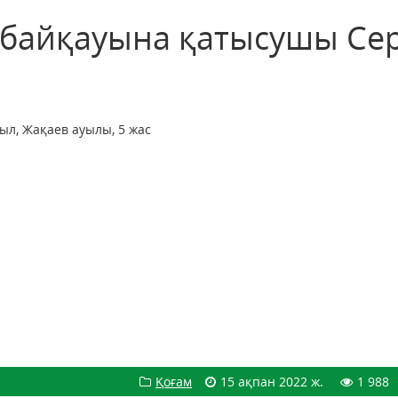
» байқауына қатысушы Сер
ыл, Жақаев ауылы, 5 жас
Қоғам
15 ақпан 2022 ж.
1 988