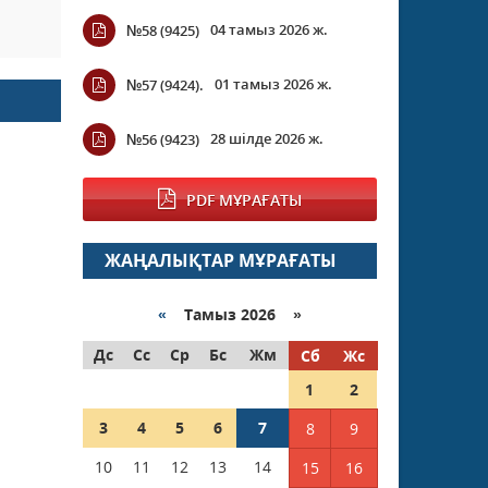
04 тамыз 2026 ж.
№58 (9425)
01 тамыз 2026 ж.
№57 (9424).
28 шілде 2026 ж.
№56 (9423)
PDF МҰРАҒАТЫ
ЖАҢАЛЫҚТАР МҰРАҒАТЫ
«
Тамыз 2026 »
Дс
Сс
Ср
Бс
Жм
Сб
Жс
1
2
3
4
5
6
7
8
9
10
11
12
13
14
15
16