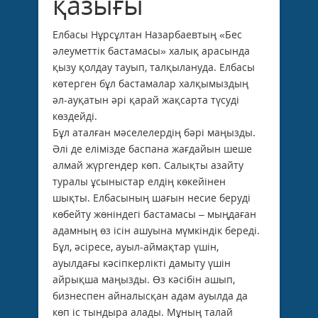
қазығы
Елбасы Нұрсұлтан Назарбаевтың «Бес
әлеуметтік бастамасы» халық арасында
қызу қолдау тауып, талқылануда. Елбасы
көтерген бұл бастамалар халқымыздың
әл-ауқа­тын әрі қарай жақсарта түсуді
көздейді.
Бұл аталған мәселелердің бәрі маңызды.
Әлі де елімізде баспана жағдайын шеше
алмай жүргендер көп. Салықты азайту
туралы ұсыныстар елдің көкейінен
шықты. Елбасының шағын несие беруді
көбейту жөніндегі бастамасы – мыңдаған
адамның өз ісін ашуына мүмкіндік береді.
Бұл, әсіресе, ауыл-аймақтар үшін,
ауылдағы кәсіпкерлікті дамыту үшін
айрықша маңызды. Өз кәсібін ашып,
бизнеспен айналысқан адам ауылда да
көп іс тындыра алады. Мұның талай