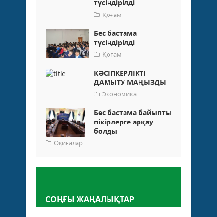
түсіндірілді
Қоғам
Бес бастама
түсіндірілді
Қоғам
КӘСІПКЕРЛІКТІ
ДАМЫТУ МАҢЫЗДЫ
Экономика
Бес бастама байыпты
пікірлерге арқау
болды
Оқиғалар
Пікір қалдыру
СОҢҒЫ ЖАҢАЛЫҚТАР