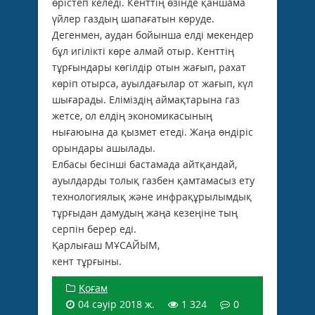
өрістеп келеді. Кенттің өзінде қаншама
үйлер газдың шапағатын көруде.
Дегенмен, аудан бойынша елді мекендер
бұл игілікті көре алмай отыр. Кенттің
тұрғындары көгілдір отын жағып, рахат
көріп отырса, ауылдағылар от жағып, күл
шығарады. Еліміздің аймақтарына газ
жетсе, ол елдің экономикасының
нығаюына да қызмет етеді. Жаңа өндіріс
орындары ашылады.
Елбасы бесінші бастамада айтқандай,
ауылдарды толық газбен қамтамасыз ету
технологиялық және инфрақұрылымдық
тұрғыдан дамудың жаңа кезеңіне тың
серпін берер еді.
Қарлығаш МҰСАЙЫМ,
кент тұрғыны.
Қоғам
04 сәуір 2018 ж.
1 324
0