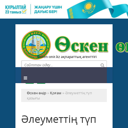
Osken-onir.kz ақпараттық агенттігі
Өскен өңір
»
Қоғам
» Әлеуметтің түп
қазығы
Әлеуметтің түп