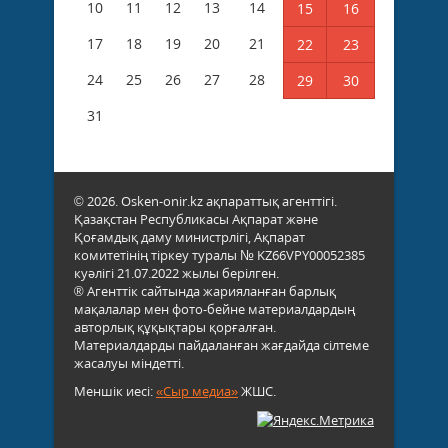
10
11
12
13
14
15
16
17
18
19
20
21
22
23
24
25
26
27
28
29
30
31
© 2026. Osken-onir.kz ақпараттық агенттігі.
Қазақстан Республикасы Ақпарат және
Қоғамдық даму министрлігі, Ақпарат
комитетінің тіркеу туралы № KZ66VPY00052385
куәлігі 21.07.2022 жылы берілген.
® Агенттік сайтында жарияланған барлық
мақалалар мен фото-бейне материалдардың
авторлық құқықтары қорғалған.
Материалдарды пайдаланған жағдайда сілтеме
жасалуы міндетті.
Меншік иесі:
«Сыр медиа»
ЖШС.