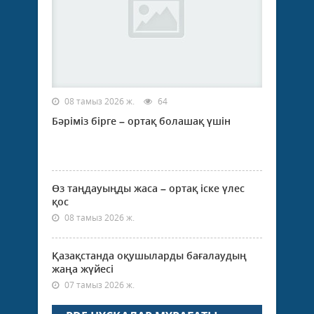
08 тамыз 2026 ж.
64
Бәріміз бірге – ортақ болашақ үшін
Өз таңдауыңды жаса – ортақ іске үлес
қос
08 тамыз 2026 ж.
Қазақстанда оқушыларды бағалаудың
жаңа жүйесі
07 тамыз 2026 ж.