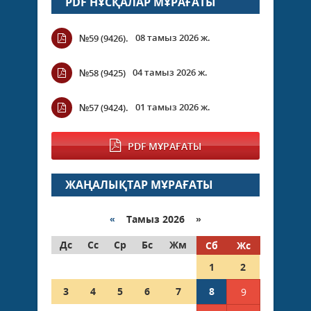
PDF НҰСҚАЛАР МҰРАҒАТЫ
08 тамыз 2026 ж.
№59 (9426).
04 тамыз 2026 ж.
№58 (9425)
01 тамыз 2026 ж.
№57 (9424).
PDF МҰРАҒАТЫ
ЖАҢАЛЫҚТАР МҰРАҒАТЫ
«
Тамыз 2026 »
Дс
Сс
Ср
Бс
Жм
Сб
Жс
1
2
3
4
5
6
7
8
9