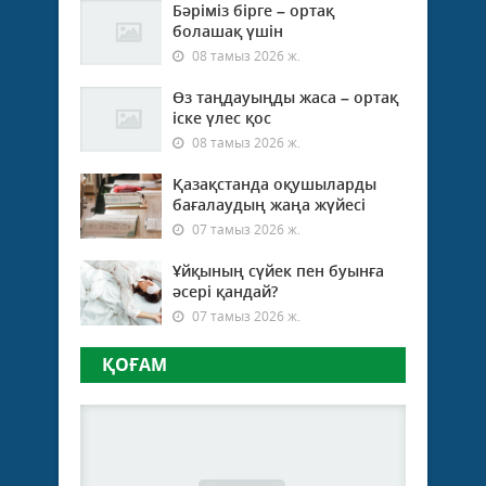
Бәріміз бірге – ортақ
болашақ үшін
08 тамыз 2026 ж.
Өз таңдауыңды жаса – ортақ
іске үлес қос
08 тамыз 2026 ж.
Қазақстанда оқушыларды
бағалаудың жаңа жүйесі
07 тамыз 2026 ж.
Ұйқының сүйек пен буынға
әсері қандай?
07 тамыз 2026 ж.
ҚОҒАМ