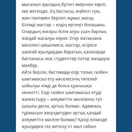
мысалын ауылдың бүгінгі өмірінен көріп,
көз жеткіздік. Ең бастысы, еңбекті сүю,
жан-тәніңмен беріліп жұмыс жасау.
Білімді жастар – елдің ертеңгі болашағы.
Олардың жоғары білім алуы үшін барлық
жағдай жасалуы керек. Егер жатақхана
мәселесі шешілмесе, жас­тар, әсіресе
шалғай ауылдардан баратын, қалаларда
баспанасы жоқ студенттер пәтер жалдауға
мәжбүр.
Айта берсек, бастамада елді толық газбен
қамтамасыз ету мәселесінің төтелей
қойылуы кімді де болса қуанышқа
кенелтті. Елді газбен қамтамасыз етуді
жалғастыру – әлеуметтік мәселенің түп
қазығы десек, артық болмас. Адамның
тұрмысын жеңілдетуден артық қандай
әлеуметтік мәселе болмақ? Қазір елімізде
ауылдарға газ жеткізу ісі жыл сайын