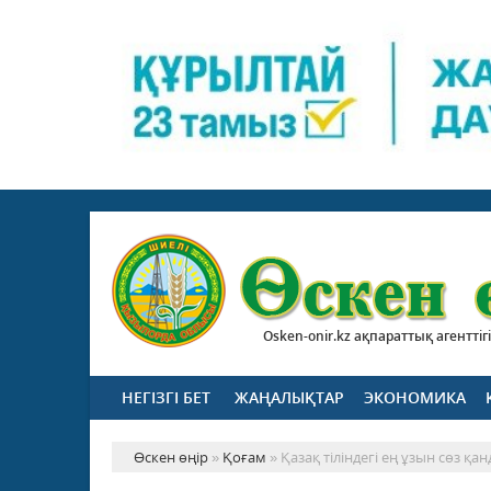
Osken-onir.kz ақпараттық агенттігі
НЕГІЗГІ БЕТ
ЖАҢАЛЫҚТАР
ЭКОНОМИКА
Өскен өңір
»
Қоғам
» Қазақ тіліндегі ең ұзын сөз қа