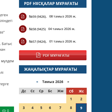
PDF НҰСҚАЛАР МҰРАҒАТЫ
деген
08 тамыз 2026 ж.
№59 (9426).
ліндегі
04 тамыз 2026 ж.
№58 (9425)
өз"
01 тамыз 2026 ж.
№57 (9424).
. Батыс
нан
PDF МҰРАҒАТЫ
а мүлдем
ЖАҢАЛЫҚТАР МҰРАҒАТЫ
лі
«
Тамыз 2026 »
терге
Дс
Сс
Ср
Бс
Жм
Сб
Жс
1
2
3
4
5
6
7
8
9
0