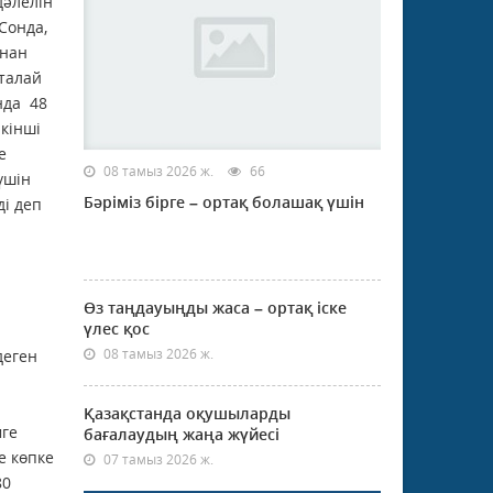
дәлелін
Сонда,
ынан
 талай
нда 48
кінші
е
08 тамыз 2026 ж.
66
үшін
Бәріміз бірге – ортақ болашақ үшін
ді деп
Өз таңдауыңды жаса – ортақ іске
үлес қос
08 тамыз 2026 ж.
деген
Қазақстанда оқушыларды
мге
бағалаудың жаңа жүйесі
е көпке
07 тамыз 2026 ж.
80