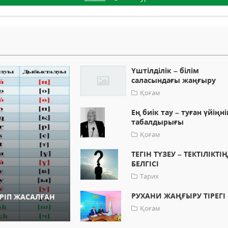
Үштілділік – білім
саласындағы жаңғыру
Қоғам
Ең биік тау – туған үйіңні
табалдырығы
Қоғам
ТЕГІН ТҮЗЕУ – ТЕКТІЛІКТІ
БЕЛГІСІ
Тарих
РУХАНИ ЖАҢҒЫРУ ТІРЕГІ 
ЕРІП ЖАСАЛҒАН
Қоғам