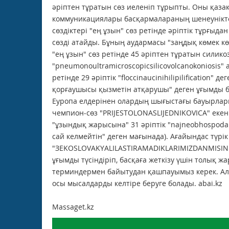
әріптен тұратын сөз иеленіп тұрыпты. Оны қазақ
коммуникациялары басқармалараның шенеуніктерін
сөздіктері "ең ұзын" сөз ретінде әріптік тұрғыдан
сөзді атайды. Бұның аудармасы "заңдық көмек к
"ең ұзын" сөз ретінде 45 әріптен тұратын силик
"pneumonoultramicroscopicsilicovolcanokoniosis" а
ретінде 29 әріптік "floccinaucinihilipilification" 
қорғаушысы қызметін атқарушы" деген ұғымды 
Еуропа елдерінен олардың шығыстағы бауырлары 
чемпион-сөз "PRIJESTOLONASLIJEDNIKOVICA" екен. 
"ұзындық жарысына" 31 әріптік "najneobhospodar
сай келмейтін" деген мағынада). Ағайындас түрік 
"ЗEKOSLOVAKYALILASTIRAMADIKLARIMIZDANMISINIZ".
ұғымды түсіндіріп, басқаға жеткізу үшін толық 
терминдермен байытудан қашпауымыз керек. Ал "қа
осы мысалдарды келтіре беруге болады. abai.kz
Massaget.kz