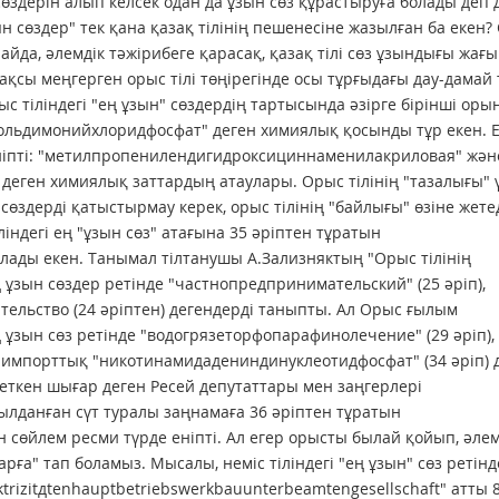
сөздерін алып келсек одан да ұзын сөз құрастыруға болады деп 
сөздер" тек қана қазақ тілінің пешенесіне жазылған ба екен? 
айда, әлемдік тәжірибеге қарасақ, қазақ тілі сөз ұзындығы жағ
жақсы меңгерген орыс тілі төңірегінде осы тұрғыдағы дау-дамай
с тіліндегі "ең ұзын" сөздердің тартысында әзірге бірінші оры
льдимонийхлоридфосфат" деген химиялық қосынды тұр екен. Е
ніпті: "метилпропенилендигидроксициннаменилакриловая" жән
еген химиялық заттардың атаулары. Орыс тілінің "тазалығы" 
сөздерді қатыстырмау керек, орыс тілінің "байлығы" өзіне жете
ндегі ең "ұзын сөз" атағына 35 әріптен тұратын
ады екен. Танымал тілтанушы А.Зализняктың "Орыс тілінің
ең ұзын сөздер ретінде "частнопредпринимательский" (25 әріп),
ельство (24 әріптен) дегендерді таныпты. Ал Орыс ғылым
 ұзын сөз ретінде "водогрязеторфопарафинолечение" (29 әріп),
 импорттық "никотинамидадениндинуклеотидфосфат" (34 әріп) 
еткен шығар деген Ресей депутаттары мен заңгерлері
ылданған сүт туралы заңнамаға 36 әріптен тұратын
сөйлем ресми түрде еніпті. Ал егер орысты былай қойып, әле
рға" тап боламыз. Мысалы, неміс тіліндегі "ең ұзын" сөз ретінд
trizitдtenhauptbetriebswerkbauunterbeamtengesellschaft" атты 