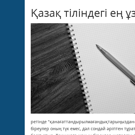
Қазақ тіліндегі ең 
ретінде "қанағаттандырылмағандықтарыңыздан» а
біреулер оның түк емес, дәл сондай әріптен тұ