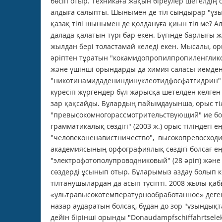
бөсіп отыр. Техникаға жақын біреулер шетелдің 
алдыға салыпты. Шынымен де тіл сындырар "ұзын 
қазақ тілі шынымен де қолдануға қиын тіл ме? Ал
далада қалатын түрі бар екен. Бүгінде барлығы 
жылдан бері толастамай келеді екен. Мысалы, оры
әріптен тұратын "кокамидопропилпропиленглико
және үшінші орындарды да химия саласы иемде
"никотинамидадениндинуклеотидфосфатгидрин" д
күресіп жүргендер бұл жарысқа шетелден келген 
зар қақсайды. Бұлардың пайымдауынша, орыс тілі
"превысокомногорассмотрительствующий" ие бол
грамматикалық сөздігі" (2003 ж.) орыс тіліндегі 
"человеконенавистничество", высокопревосходит
академиясының орфографиялық сөздігі болсағ ең
"электрофотополупроводниковый" (28 әріп) және
сөздерді ұсынып отыр. Бұларымыз аздау болып к
тілтанушылардан да асып түсіпті. 2008 жылы қаб
«ультравысокотемпературнообработанное» деген 
назар аударатын болсақ, бұдан до зор "ұзындықта
дейін бірінші орынды "Donaudampfschiffahrtselek