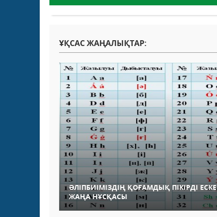
ҰҚСАС ЖАҢАЛЫҚТАР:
ӘЛІПБИІМІЗДІҢ ҚОҒАМДЫҚ ПІКІРДІ ЕСК
ЖАҢА НҰСҚАСЫ