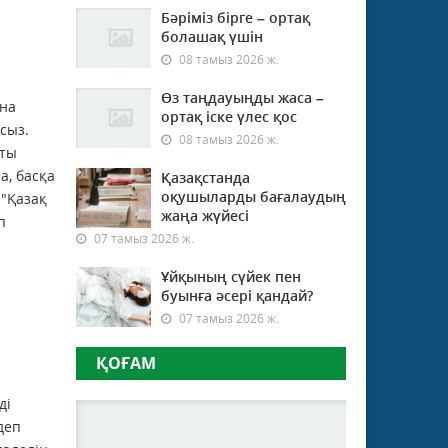
Бәріміз бірге – ортақ
болашақ үшін
08 тамыз 2026 ж.
Өз таңдауыңды жаса –
ына
ортақ іске үлес қос
сыз.
08 тамыз 2026 ж.
қты
а, басқа
Қазақстанда
оқушыларды бағалаудың
 "Қазақ
жаңа жүйесі
п
07 тамыз 2026 ж.
Ұйқының сүйек пен
буынға әсері қандай?
07 тамыз 2026 ж.
ҚОҒАМ
ді
деп