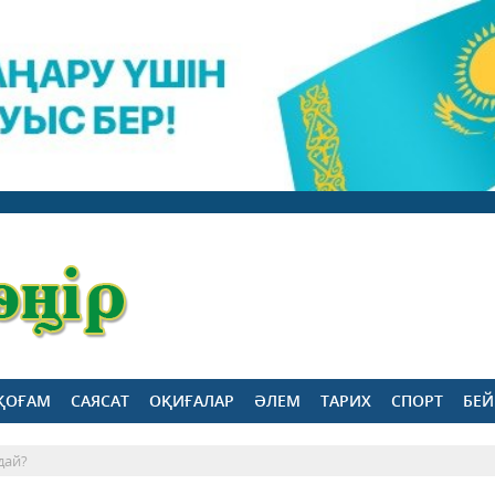
ҚОҒАМ
САЯСАТ
ОҚИҒАЛАР
ӘЛЕМ
ТАРИХ
СПОРТ
БЕЙ
ндай?