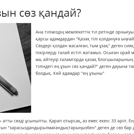
ұзын сөз қандай?
Ана тіліміздің мемлекеттік тіл ретінде орнығу
қарсы адамдардан "Қазақ тілі қолдануға ыңғай
Сөздері қолдан жасалған, тым ұзақ" деген сия
пікірлерді талай естіп жатамыз. Осыған орай м
ма, әйтеуір ғаламторда қазақ блогшыларының
тіліндегі ең ұзын сөз қандай?" деген дауына та
болдық. Кей адамдар "ең ұзыны"
тты сөзді ұсыныпты. Қарап отырсақ, аз емес екен: 33 әріп. Ен
ратын "зарасыздандырылмағандықтарыңызбен" деген де сөз бар 