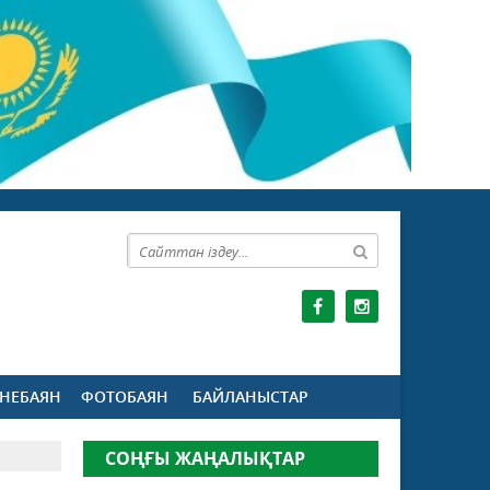
НЕБАЯН
ФОТОБАЯН
БАЙЛАНЫСТАР
СОҢҒЫ ЖАҢАЛЫҚТАР