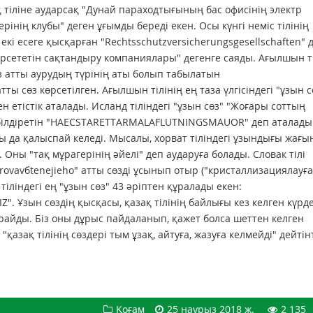
 тіліне аударсақ "Дунай параходтығының бас офисінің электр
ің клубы" деген ұғымды береді екен. Осы күнгі неміс тілінің
 екі есеге қысқарған "Rechtsschutzversicherungsgesellschaften" 
өрсететін сақтандыру компаниялары" дегенге саяды. Ағылшын ті
оз атты аурудың түрінің аты болып табылатын
тты сөз көрсетілген. Ағылшын тілінің ең таза үлгісіндегі "ұзын с
деген етістік аталады. Исланд тіліндегі "ұзын сөз" "Жоғары соттың
білдіретін "HAECSTARETTARMALAFLUTNINGSMAUOR" деп аталады
да қалыспай келеді. Мысалы, хорват тіліндегі ұзындығы жағы
Оны "тақ мұрагерінің әйелі" деп аударуға болады. Словак тілі
ovavбtenejieho" атты сөзді ұсынып отыр ("кристаллизациялауғ
тіліндегі ең "ұзын сөз" 43 әріптен құралады екен:
 Ұзын сөздің қысқасы, қазақ тілінің байлығы кез келген күрде
жарайды. Біз оны дұрыс пайдаланып, қажет болса шеттен келген
зақ тілінің сөздері тым ұзақ, айтуға, жазуға келмейді" дейтін
Қоғам
25 наурыз 2018 ж.
2 135