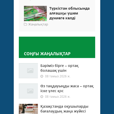
Түркістан облысында
алғашқы үшем
дүниеге келді
Жаңалықтар
Пікір қалдыру
СОҢҒЫ ЖАҢАЛЫҚТАР
Бәріміз бірге – ортақ
болашақ үшін
08 тамыз 2026 ж.
Өз таңдауыңды жаса – ортақ
іске үлес қос
08 тамыз 2026 ж.
Қазақстанда оқушыларды
бағалаудың жаңа жүйесі