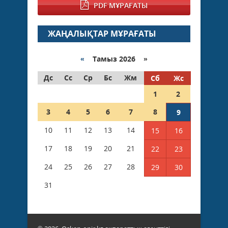
PDF МҰРАҒАТЫ
ЖАҢАЛЫҚТАР МҰРАҒАТЫ
«
Тамыз 2026 »
Дс
Сс
Ср
Бс
Жм
Сб
Жс
1
2
3
4
5
6
7
8
9
10
11
12
13
14
15
16
17
18
19
20
21
22
23
24
25
26
27
28
29
30
31