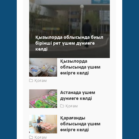
Қызылорда облысында биыл
бірінші рет үшем дүниеге
келді
Қызылорда
облысында үшем
өмірге келді
Қоғам
Астанада үшем
дүниеге келді
Қоғам
Қарағанды
облысында үшем
өмірге келді
Қоғам