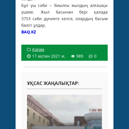
Бұл үш сәби – биылғы жылдың алғашқы
үшемі. Жыл басынан бері қалада
3753 сәби дүниеге келсе, олардың басым
бөлігі ұлдар.
BAQ.KZ
Қоғам
17 ақпан 2021 ж.
989
0
ҰҚСАС ЖАҢАЛЫҚТАР: