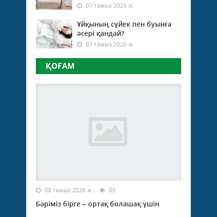
07 тамыз 2026 ж.
Ұйқының сүйек пен буынға
әсері қандай?
07 тамыз 2026 ж.
ҚОҒАМ
08 тамыз 2026 ж.
65
Бәріміз бірге – ортақ болашақ үшін