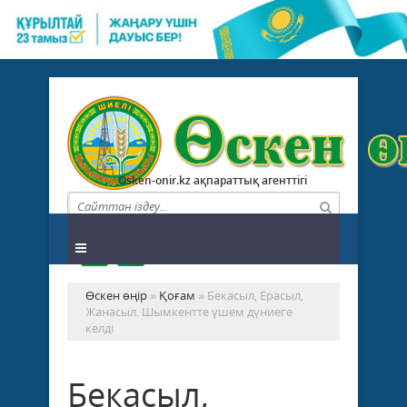
Osken-onir.kz ақпараттық агенттігі
Өскен өңір
»
Қоғам
» Бекасыл, Ерасыл,
Жанасыл. Шымкентте үшем дүниеге
келді
Бекасыл,