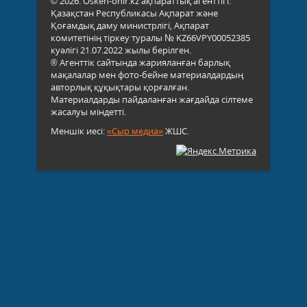
© 2026. Osken-onir.kz ақпараттық агенттігі.
Қазақстан Республикасы Ақпарат және
Қоғамдық даму министрлігі, Ақпарат
комитетінің тіркеу туралы № KZ66VPY00052385
куәлігі 21.07.2022 жылы берілген.
® Агенттік сайтында жарияланған барлық
мақалалар мен фото-бейне материалдардың
авторлық құқықтары қорғалған.
Материалдарды пайдаланған жағдайда сілтеме
жасалуы міндетті.
Меншік иесі:
«Сыр медиа»
ЖШС.