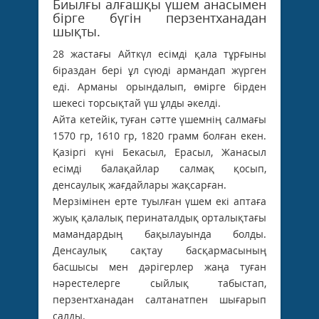
Биылғы алғашқы үшем анасымен
бірге бүгін перзентханадан
шықты.
28 жастағы Айткүл есімді қала тұрғыны
біраздан бері ұл сүюді армандап жүрген
еді. Арманы орындалып, өмірге бірден
шекесі торсықтай үш ұлды әкелді.
Айта кетейік, туған сәтте үшемнің салмағы
1570 гр, 1610 гр, 1820 грамм болған екен.
Қазіргі күні Бекасыл, Ерасыл, Жанасыл
есімді балақайлар салмақ қосып,
денсаулық жағдайлары жақсарған.
Мерзімінен ерте туылған үшем екі аптаға
жуық қалалық перинаталдық орталықтағы
мамандардың бақылауында болды.
Денсаулық сақтау басқармасының
басшысы мен дәрігерлер жаңа туған
нәрестелерге сыйлық табыстап,
перзентханадан салтанатпен шығарып
салды.