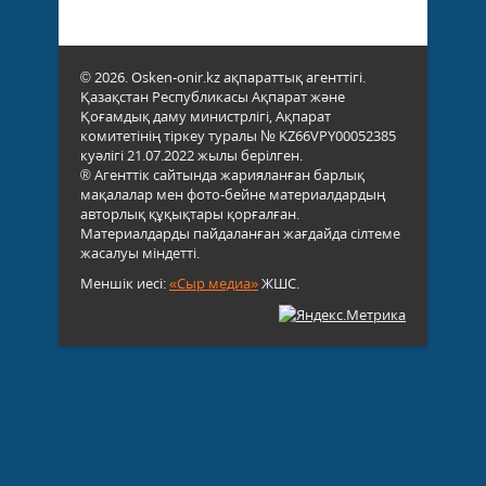
© 2026. Osken-onir.kz ақпараттық агенттігі.
Қазақстан Республикасы Ақпарат және
Қоғамдық даму министрлігі, Ақпарат
комитетінің тіркеу туралы № KZ66VPY00052385
куәлігі 21.07.2022 жылы берілген.
® Агенттік сайтында жарияланған барлық
мақалалар мен фото-бейне материалдардың
авторлық құқықтары қорғалған.
Материалдарды пайдаланған жағдайда сілтеме
жасалуы міндетті.
Меншік иесі:
«Сыр медиа»
ЖШС.