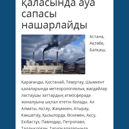
қаласында ауа
сапасы
нашарлайды
Астана,
Ақтөбе,
Балқаш,
Қарағанды, Қостанай, Теміртау, Шымкент
қалаларында метеорологиялық жағдайлар
ластаушы заттардың атмосферада
жиналуына ықпал ететін болады. Ал
Алматы, Ақтау, Жаңаөзен, Атырау,
Көкшетау, Қызылорда, Өскемен, Ақсу,
Екібастұз, Павлодар, Петропавл,
Талдықорған, Таразқалаларында