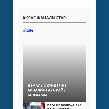
ҰҚСАС ЖАҢАЛЫҚТАР:
ДЕМАЛЫС КҮНДЕРІНЕ
АРНАЛҒАН АУА РАЙЫ
БОЛЖАМЫ
қаңтар айында ауа
райы қандай