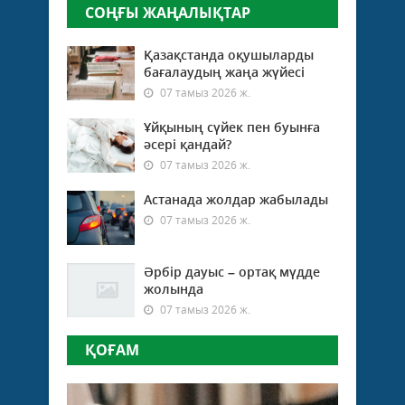
СОҢҒЫ ЖАҢАЛЫҚТАР
Қазақстанда оқушыларды
бағалаудың жаңа жүйесі
07 тамыз 2026 ж.
Ұйқының сүйек пен буынға
әсері қандай?
07 тамыз 2026 ж.
Астанада жолдар жабылады
07 тамыз 2026 ж.
Әрбір дауыс – ортақ мүдде
жолында
07 тамыз 2026 ж.
ҚОҒАМ