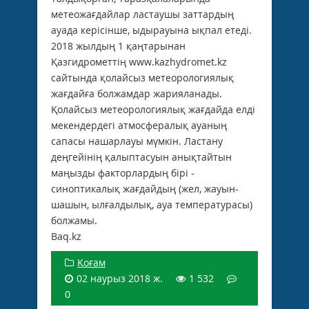
метеожағдайлар ластаушы заттардың
ауада керісінше, ыдырауына ықпал етеді.
2018 жылдың 1 қаңтарынан
Қазгидрометтің www.kazhydromet.kz
сайтында қолайсыз метеорологиялық
жағдайға болжамдар жарияланады.
Қолайсыз метеорологиялық жағдайда елді
мекендердегі атмосфералық ауаның
сапасы нашарлауы мүмкін. Ластану
деңгейінің қалыптасуын анықтайтын
маңызды факторлардың бірі -
синоптикалық жағдайдың (жел, жауын-
шашын, ылғалдылық, ауа температурасы)
болжамы.
Baq.kz
Қоғам
02 наурыз 2018 ж.
1 532
0