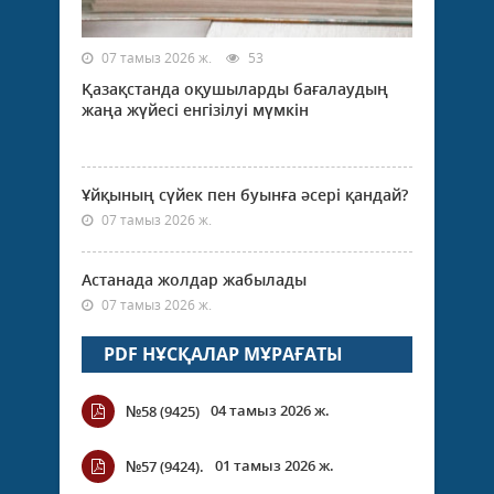
07 тамыз 2026 ж.
53
Қазақстанда оқушыларды бағалаудың
жаңа жүйесі енгізілуі мүмкін
Ұйқының сүйек пен буынға әсері қандай?
07 тамыз 2026 ж.
Астанада жолдар жабылады
07 тамыз 2026 ж.
PDF НҰСҚАЛАР МҰРАҒАТЫ
04 тамыз 2026 ж.
№58 (9425)
01 тамыз 2026 ж.
№57 (9424).