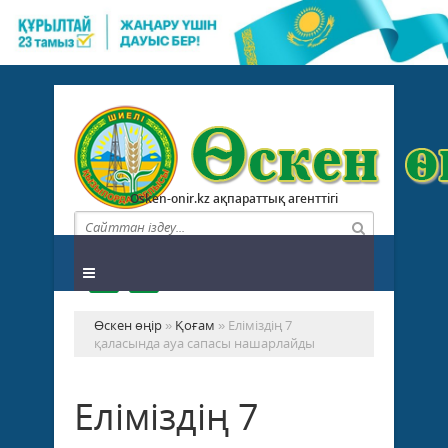
Osken-onir.kz ақпараттық агенттігі
Өскен өңір
»
Қоғам
» Еліміздің 7
қаласында ауа сапасы нашарлайды
Еліміздің 7