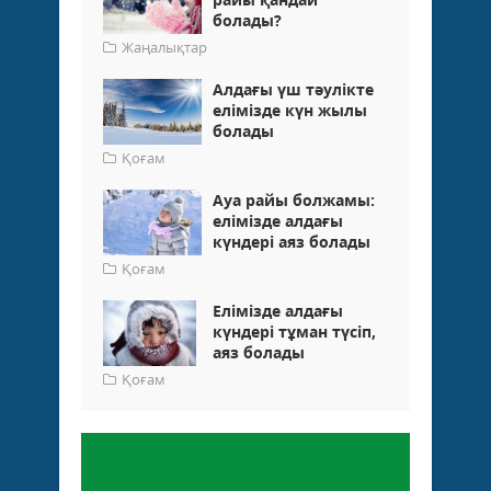
болады?
Жаңалықтар
Алдағы үш тәулікте
елімізде күн жылы
болады
Қоғам
Ауа райы болжамы:
елімізде алдағы
күндері аяз болады
Қоғам
Елімізде алдағы
күндері тұман түсіп,
аяз болады
Қоғам
Пікір қалдыру