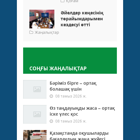
Қоғам
Әйелдер кеңесінің
төрайымдарымен
кездесуі өтті
Жаңалықтар
Пікір қалдыру
СОҢҒЫ ЖАҢАЛЫҚТАР
Бәріміз бірге – ортақ
болашақ үшін
08 тамыз 2026 ж.
Өз таңдауыңды жаса – ортақ
іске үлес қос
08 тамыз 2026 ж.
Қазақстанда оқушыларды
бағалаудың жаңа жүйесі