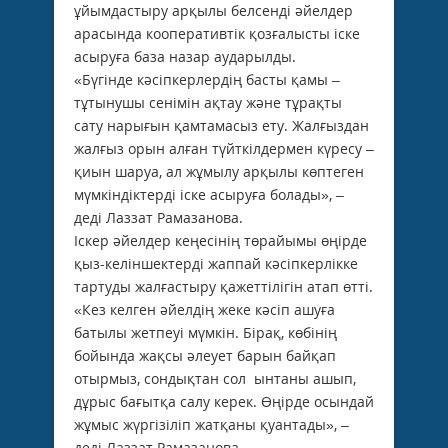
ұйымдастыру арқылы белсенді әйелдер
арасында кооперативтік қозғалысты іске
асыруға база назар аударылды.
«Бүгінде кәсіпкерлердің басты қамы –
тұтынушы сенімін ақтау және тұрақты
сату нарығын қамтамасыз ету. Жалғыздан
жалғыз орын алған түйткілдермен күресу –
қиын шаруа, ал жұмылу арқылы көптеген
мүмкіндіктерді іске асыруға болады», –
деді Лаззат Рамазанова.
Іскер әйелдер кеңесінің төрайымы өңірде
қыз-келіншектерді жаппай кәсіпкерлікке
тартуды жалғастыру қажеттілігін атап өтті.
«Кез келген әйелдің жеке кәсіп ашуға
батылы жетпеуі мүмкін. Бірақ, көбінің
бойында жақсы әлеует барын байқап
отырмыз, сондықтан сол ынтаны ашып,
дұрыс бағытқа салу керек. Өңірде осындай
жұмыс жүргізіліп жатқаны қуантады», –
деді Лаззат Рамазанова.