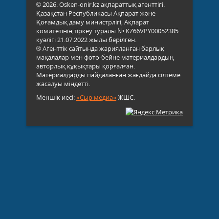
© 2026. Osken-onir.kz ақпараттық агенттігі.
Қазақстан Республикасы Ақпарат және
Қоғамдық даму министрлігі, Ақпарат
комитетінің тіркеу туралы № KZ66VPY00052385
куәлігі 21.07.2022 жылы берілген.
® Агенттік сайтында жарияланған барлық
мақалалар мен фото-бейне материалдардың
авторлық құқықтары қорғалған.
Материалдарды пайдаланған жағдайда сілтеме
жасалуы міндетті.
Меншік иесі:
«Сыр медиа»
ЖШС.