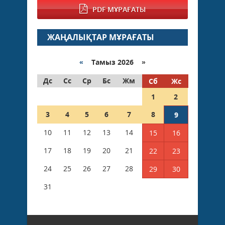
PDF МҰРАҒАТЫ
ЖАҢАЛЫҚТАР МҰРАҒАТЫ
«
Тамыз 2026 »
Дс
Сс
Ср
Бс
Жм
Сб
Жс
1
2
3
4
5
6
7
8
9
10
11
12
13
14
15
16
17
18
19
20
21
22
23
24
25
26
27
28
29
30
31