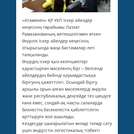
«Атамекен» ҚР ҰКП Іскер әйелдер
кеңесінің төрайымы Лаззат
Рамазанованың жетекшілігімен өткен
Өңірлік Іскер әйелдер кеңесінің
отырысында жаңа бастамалар легі
талқыланды.
Өңірдің іскер қыз-келіншектері
қарастырған мәселенің бірі – белсенді
әйелдердің бейінді қауымдастыққа
бірігунің қажеттілігі. Осындай бірігу
арқылы орын алған мәселелерді өңірлік
және республикалық деңгейде тез шешуге
ғана емес, сондай-ақ нақты салаларда
бизнестің бәсекелестік қабілеттілігін
арттыруға жол ашылады.
Кездесуде шығарылатын өнімді тиімді сату
үшін өндірістік-логистикалық тізбекті