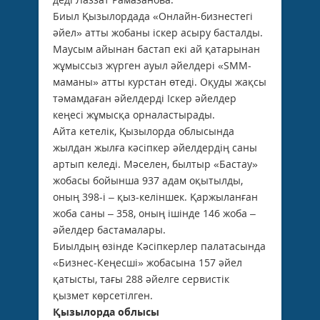
Биыл Қызылордада «Онлайн-бизнестегі
әйел» атты жобаны іскер асыру басталды.
Маусым айынан бастап екі ай қатарынан
жұмыссыз жүрген ауыл әйелдері «SMM-
маманы» атты курстан өтеді. Оқуды жақсы
тәмамдаған әйелдерді Іскер әйелдер
кеңесі жұмысқа орналастырады.
Айта кетелік, Қызылорда облысында
жылдан жылға кәсіпкер әйелдердің саны
артып келеді. Мәселен, былтыр «Бастау»
жобасы бойынша 937 адам оқытылды,
оның 398-і – қыз-келіншек. Қаржыланған
жоба саны – 358, оның ішінде 146 жоба –
әйелдер бастамалары.
Биылдың өзінде Кәсіпкерлер палатасында
«Бизнес-Кеңесші» жобасына 157 әйел
қатысты, тағы 288 әйелге сервистік
қызмет көрсетілген.
Қызылорда облысы