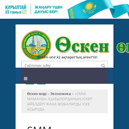
Osken-onir.kz ақпараттық агенттігі
Өскен өңір
»
Экономика
» «SMM-
МАМАНЫ»: ҚЫЗЫЛОРДАНЫҢ ІСКЕР
ӘЙЕЛДЕРІ ЖАҢА ЖОБАЛАРДЫ ІСКЕ
АСЫРУДА