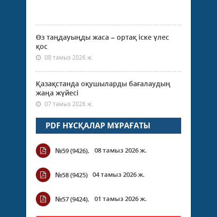
Өз таңдауыңды жаса – ортақ іске үлес
қос
08 тамыз 2026 ж.
Қазақстанда оқушыларды бағалаудың
жаңа жүйесі
07 тамыз 2026 ж.
PDF НҰСҚАЛАР МҰРАҒАТЫ
08 тамыз 2026 ж.
№59 (9426).
04 тамыз 2026 ж.
№58 (9425)
01 тамыз 2026 ж.
№57 (9424).