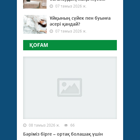
07 тамыз 2026 ж.
Ұйқының сүйек пен буынға
әсері қандай?
07 тамыз 2026 ж.
ҚОҒАМ
08 тамыз 2026 ж.
66
Бәріміз бірге – ортақ болашақ үшін