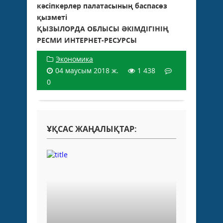
кәсіпкерлер палатасының баспасөз
қызметі
ҚЫЗЫЛОРДА ОБЛЫСЫ ӘКІМДІГІНІҢ
РЕСМИ ИНТЕРНЕТ-РЕСУРСЫ
Экономика
04 маусым 2018 ж.
1 438
0
ҰҚСАС ЖАҢАЛЫҚТАР: