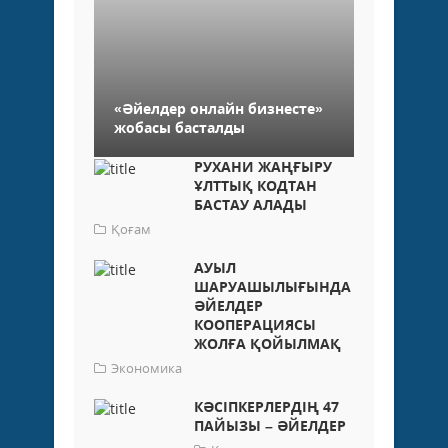
«Әйелдер онлайн бизнесте»
жобасы басталды
РУХАНИ ЖАҢҒЫРУ
ҰЛТТЫҚ КОДТАН
БАСТАУ АЛАДЫ
Қоғам
АУЫЛ
ШАРУАШЫЛЫҒЫНДА
ӘЙЕЛДЕР
КООПЕРАЦИЯСЫ
ЖОЛҒА ҚОЙЫЛМАҚ
Экономика
КӘСІПКЕРЛЕРДІҢ 47
ПАЙЫЗЫ – ӘЙЕЛДЕР