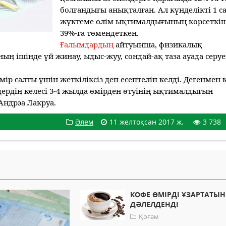
болғандығы анықталған. Ал күнделікті 1 с
жүктеме өлім ықтималдығының көрсеткі
39%-ға төмендеткен.
Ғалымдардың
айтуынша, физикалық
ың ішінде үй жинау, ыдыс-жуу, сондай-ақ таза ауада серу
ір салты үшін жеткіліксіз деп есептеліп келді. Дегенмен 
лдердің келесі 3-4 жылда өмірден өтуінің ықтималдығын
Андрэа Лакруа.
Әлем
11 желтоқсан 2017 ж.
3 738
КОФЕ ӨМІРДІ ҰЗАРТАТЫ
ДӘЛЕЛДЕНДІ
Қоғам