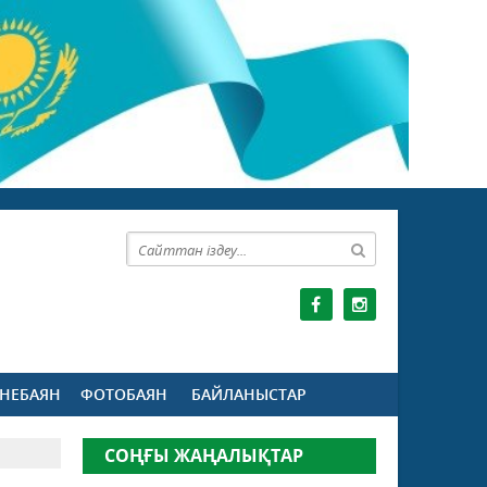
НЕБАЯН
ФОТОБАЯН
БАЙЛАНЫСТАР
СОҢҒЫ ЖАҢАЛЫҚТАР