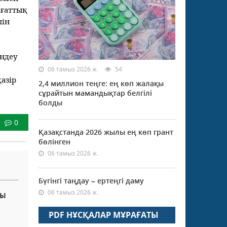
ағаттық
шін
ендеу
06 тамыз 2026 ж.
54
қазір
2,4 миллион теңге: ең көп жалақы
сұрайтын мамандықтар белгілі
болды
0
Қазақстанда 2026 жылы ең көп грант
бөлінген
06 тамыз 2026 ж.
Бүгінгі таңдау – ертеңгі даму
06 тамыз 2026 ж.
НЫ
PDF НҰСҚАЛАР МҰРАҒАТЫ