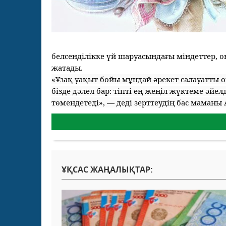
белсенділікке үй шаруасындағы міндеттер, он
жатады.
«Ұзақ уақыт бойы мұндай әрекет салауатты өм
бізде дәлел бар: тіпті ең жеңіл жүктеме әйе
төмендетеді», — деді зерттеудің бас маманы 
ҰҚСАС ЖАҢАЛЫҚТАР: