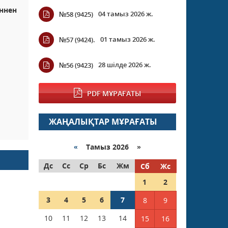
еннен
04 тамыз 2026 ж.
№58 (9425)
01 тамыз 2026 ж.
№57 (9424).
28 шілде 2026 ж.
№56 (9423)
PDF МҰРАҒАТЫ
ЖАҢАЛЫҚТАР МҰРАҒАТЫ
«
Тамыз 2026 »
Дс
Сс
Ср
Бс
Жм
Сб
Жс
1
2
3
4
5
6
7
8
9
10
11
12
13
14
15
16