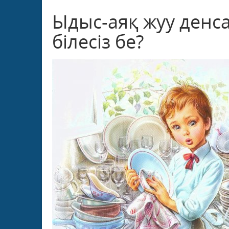
Ыдыс-аяқ жуу денс
білесіз бе?