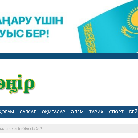
ҚОҒАМ
САЯСАТ
ОҚИҒАЛАР
ӘЛЕМ
ТАРИХ
СПОРТ
БЕЙ
лы екенін білесіз бе?