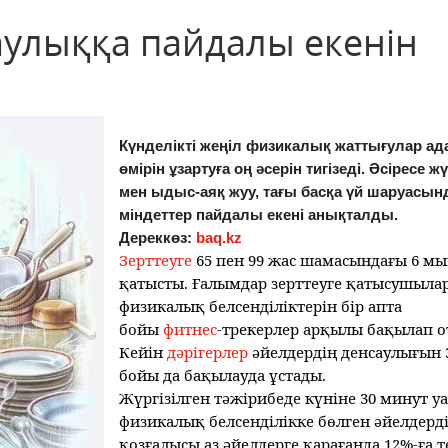
аулыққа пайдалы екенін
Күнделікті жеңіл физикалық жаттығулар а
өмірін ұзартуға оң әсерін тигізеді. Әсіресе жү
мен ыдыс-аяқ жуу, тағы басқа үй шаруасын
міндеттер пайдалы екені анықталды.
Дереккөз:
baq.kz
Зерттеуге
65 пен 99 жас шамасындағы 6 мы
қатысты. Ғалымдар зерттеуге қатысушыла
физикалық белсенділіктерін бір апта
бойы
фитнес
-трекерлер арқылы бақылап 
Кейін
дәрігерлер
әйелдердің денсаулығын 
бойы да бақылауда ұстады.
Жүргізілген тәжірибеде күніне 30 минут 
физикалық белсенділікке бөлген әйелдерді
қозғалысы аз әйелдерге қарағанда 12%-ға 