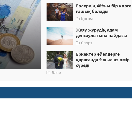
Ерлердің 48%-ы бір көрг
ғашық болады
Қоғам
Жаяу жүрудің адам
денсаулығына пайдасы
Спорт
Еркектер әйелдерге
қарағанда 9 жыл аз өмір
сүреді
Әлем