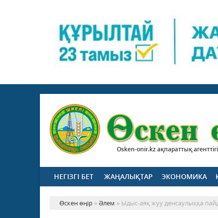
Osken-onir.kz ақпараттық агенттігі
НЕГІЗГІ БЕТ
ЖАҢАЛЫҚТАР
ЭКОНОМИКА
Өскен өңір
»
Әлем
» Ыдыс-аяқ жуу денсаулыққа пайда