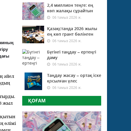
2,4 миллион теңге: ең
көп жалақы сұрайтын
06 тамыз 2026 ж.
Қазақстанда 2026 жылы
ең көп грант бөлінген
06 тамыз 2026 ж.
дамның
гіру
Бүгінгі таңдау – ертеңгі
дағы
даму
06 тамыз 2026 ж.
Таңдау жасау – ортақ іске
ң әйел
қосылған үлес
рдың
06 тамыз 2026 ж.
отырды.
ҚОҒАМ
3 жыл
уақытын
ң өлімі
төмен