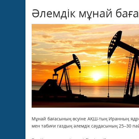
Әлемдік мұнай бағ
Мұнай бағасының өсуіне АҚШ-тың Иранның ядро
мен табиғи газдың әлемдік саудасының 25–30 па