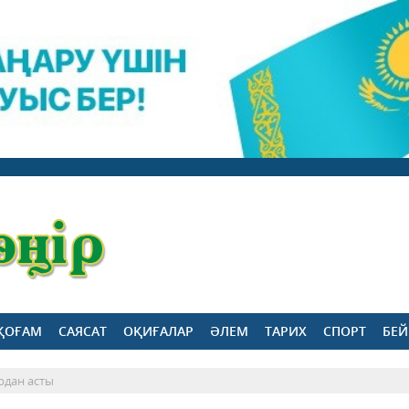
ҚОҒАМ
САЯСАТ
ОҚИҒАЛАР
ӘЛЕМ
ТАРИХ
СПОРТ
БЕЙ
рдан асты