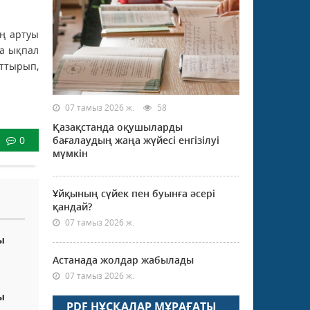
ың артуы
на ықпал
рттырып,
07 тамыз 2026 ж.
58
Қазақстанда оқушыларды
0
бағалаудың жаңа жүйесі енгізілуі
мүмкін
Ұйқының сүйек пен буынға әсері
қандай?
07 тамыз 2026 ж.
ы
Астанада жолдар жабылады
07 тамыз 2026 ж.
ы
PDF НҰСҚАЛАР МҰРАҒАТЫ