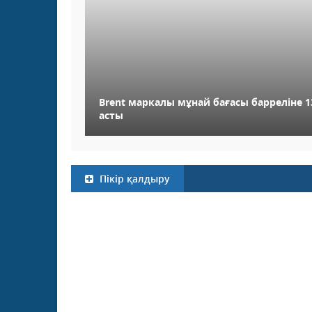
Brent маркалы мұнай бағасы барреліне 
асты
Пікір қалдыру