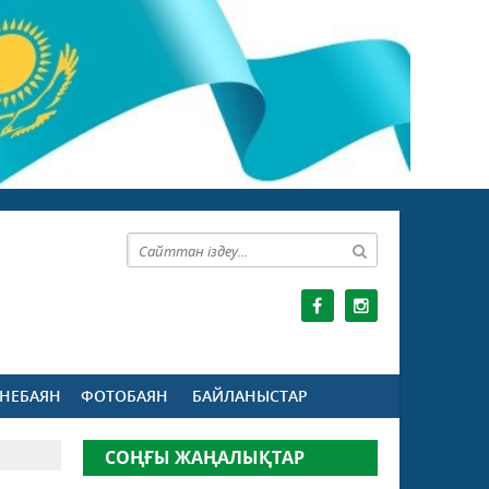
НЕБАЯН
ФОТОБАЯН
БАЙЛАНЫСТАР
СОҢҒЫ ЖАҢАЛЫҚТАР