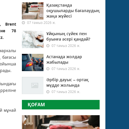
Қазақстанда
оқушыларды бағалаудың
жаңа жүйесі
07 тамыз 2026 ж.
 Brent
іне 78
Ұйқының сүйек пен
z.
буынға әсері қандай?
07 тамыз 2026 ж.
аркалы
Астанада жолдар
 бағасы
жабылады
бойынша
07 тамыз 2026 ж.
ұрады.
Әрбір дауыс – ортақ
ындағы
мүдде жолында
рреліне
07 тамыз 2026 ж.
ҚОҒАМ
й мұнай