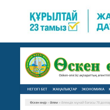
Osken-onir.kz ақпараттық агенттігі
НЕГІЗГІ БЕТ
ЖАҢАЛЫҚТАР
ЭКОНОМИКА
Өскен өңір
»
Әлем
» Әлемдік мұнай бағасы 78 долла