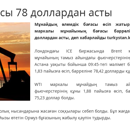
асы 78 доллардан асты
Мұнайдың әлемдік бағасы өсіп жатыр,
маркалы мұнайының бағасы баррел
доллардан асты, деп хабарлайды turkystan.k
Лондондағы ICE биржасында Brent м
мұнайының тамыз айындағы фьючерстерінің
Астана уақыты бойынша 09:45-тегі мәлімет 
1,83 пайызға өсіп, барреліне 78,42 долларды қ
WTI маркалы мұнайдың тамыз ай
фьючерстерінің құны 1,88 пайызға өсіп, ба
75,23 доллар болды.
лық нысандарына жасаған соққылары себеп болды. Бұл жағда
йызы өтетін Ормуз бұғазының жабылу қаупін тудырды.