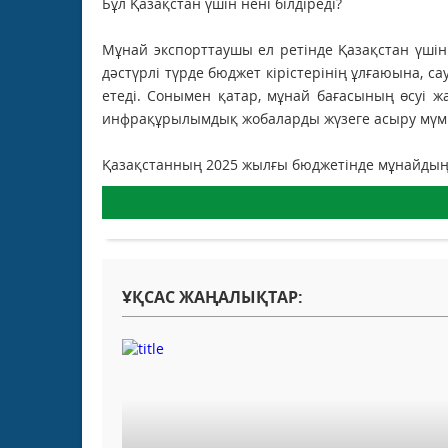
Бұл Қазақстан үшін нені білдіреді?
Мұнай экспорттаушы ел ретінде Қазақстан үшін
дәстүрлі түрде бюджет кірістерінің ұлғаюына,
етеді. Сонымен қатар, мұнай бағасының өсуі ж
инфрақұрылымдық жобаларды жүзеге асыру мүмкі
Қазақстанның 2025 жылғы бюджетінде мұнайдың б
ҰҚСАС ЖАҢАЛЫҚТАР: