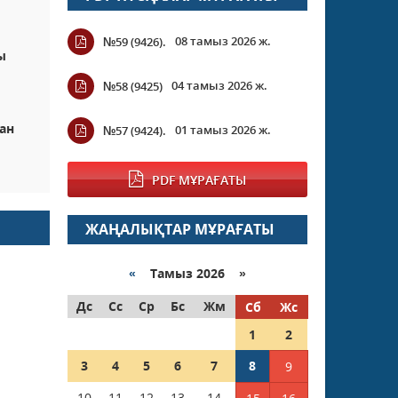
08 тамыз 2026 ж.
№59 (9426).
ы
04 тамыз 2026 ж.
№58 (9425)
ан
01 тамыз 2026 ж.
№57 (9424).
PDF МҰРАҒАТЫ
ЖАҢАЛЫҚТАР МҰРАҒАТЫ
«
Тамыз 2026 »
Дс
Сс
Ср
Бс
Жм
Сб
Жс
1
2
3
4
5
6
7
8
9
10
11
12
13
14