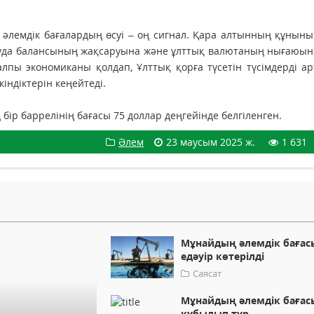
 әлемдік бағалардың өсуі – оң сигнал. Қара алтынның құнын
 сауда балансының жақсаруына және ұлттық валютаның нығаюы
алпы экономиканы қолдап, Ұлттық қорға түсетін түсімдерді а
ндіктерін кеңейтеді.
ір баррелінің бағасы 75 доллар деңгейінде белгіленген.
Әлем
23 маусым 2025 ж.
1 631
Мұнайдың әлемдік бағас
едәуір көтерілді
Саясат
Мұнайдың әлемдік бағас
құбылып тұр