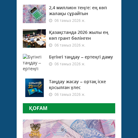
2,4 миллион теңге: ең көп
жалақы сұрайтын
06 тамыз 2026 ж.
Қазақстанда 2026 жылы ең
көп грант бөлінген
06 тамыз 2026 ж.
Бүгінгі таңдау – ертеңгі даму
06 тамыз 2026 ж.
Таңдау жасау – ортақ іске
қосылған үлес
06 тамыз 2026 ж.
ҚОҒАМ