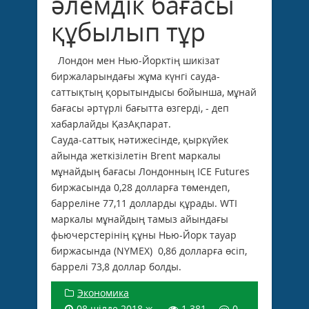
әлемдік бағасы
құбылып тұр
Лондон мен Нью-Йорктің шикізат
биржаларындағы жұма күнгі сауда-
саттықтың қорытындысы бойынша, мұнай
бағасы әртүрлі бағытта өзгерді, - деп
хабарлайды ҚазАқпарат.
Сауда-саттық нәтижесінде, қыркүйек
айында жеткізілетін Brent маркалы
мұнайдың бағасы Лондонның ICE Futures
биржасында 0,28 долларға төмендеп,
барреліне 77,11 долларды құрады. WTI
маркалы мұнайдың тамыз айындағы
фьючерстерінің құны Нью-Йорк тауар
биржасында (NYMEX) 0,86 долларға өсіп,
баррелі 73,8 доллар болды.
Экономика
08 шілде 2018 ж.
1 381
0