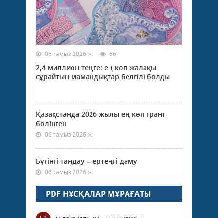
06 тамыз 2026 ж.
56
2,4 миллион теңге: ең көп жалақы
сұрайтын мамандықтар белгілі болды
Қазақстанда 2026 жылы ең көп грант
бөлінген
06 тамыз 2026 ж.
Бүгінгі таңдау – ертеңгі даму
06 тамыз 2026 ж.
PDF НҰСҚАЛАР МҰРАҒАТЫ