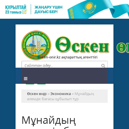
Osken-onir.kz ақпараттық агенттігі
Өскен өңір
»
Экономика
» Мұнайдың
әлемдік бағасы құбылып тұр
Мұнайдың