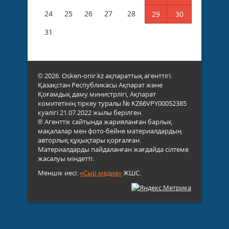
24
25
26
27
28
29
30
31
© 2026. Osken-onir.kz ақпараттық агенттігі.
Қазақстан Республикасы Ақпарат және
Қоғамдық даму министрлігі, Ақпарат
комитетінің тіркеу туралы № KZ66VPY00052385
куәлігі 21.07.2022 жылы берілген.
® Агенттік сайтында жарияланған барлық
мақалалар мен фото-бейне материалдардың
авторлық құқықтары қорғалған.
Материалдарды пайдаланған жағдайда сілтеме
жасалуы міндетті.
Меншік иесі:
«Сыр медиа»
ЖШС.