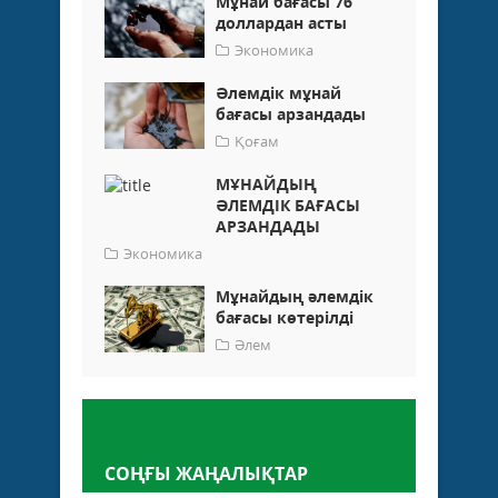
Мұнай бағасы 76
доллардан асты
Экономика
Әлемдік мұнай
бағасы арзандады
Қоғам
МҰНАЙДЫҢ
ӘЛЕМДІК БАҒАСЫ
АРЗАНДАДЫ
Экономика
Мұнайдың әлемдік
бағасы көтерілді
Әлем
Пікір қалдыру
СОҢҒЫ ЖАҢАЛЫҚТАР