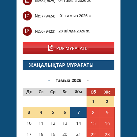
04 тамыз 2026 ж.
№58 (9425)
01 тамыз 2026 ж.
№57 (9424).
28 шілде 2026 ж.
№56 (9423)
PDF МҰРАҒАТЫ
ЖАҢАЛЫҚТАР МҰРАҒАТЫ
«
Тамыз 2026 »
Дс
Сс
Ср
Бс
Жм
Сб
Жс
1
2
3
4
5
6
7
8
9
10
11
12
13
14
15
16
17
18
19
20
21
22
23