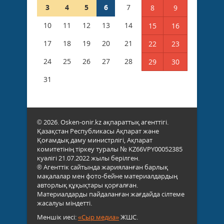
3
4
5
6
7
8
9
10
11
12
13
14
15
16
17
18
19
20
21
22
23
24
25
26
27
28
29
30
31
© 2026. Osken-onir.kz ақпараттық агенттігі.
Қазақстан Республикасы Ақпарат және
Қоғамдық даму министрлігі, Ақпарат
комитетінің тіркеу туралы № KZ66VPY00052385
куәлігі 21.07.2022 жылы берілген.
® Агенттік сайтында жарияланған барлық
мақалалар мен фото-бейне материалдардың
авторлық құқықтары қорғалған.
Материалдарды пайдаланған жағдайда сілтеме
жасалуы міндетті.
Меншік иесі:
«Сыр медиа»
ЖШС.