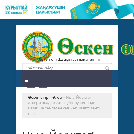
Osken-onir.kz ақпараттық агенттігі
Өскен өңір
»
Әлем
» Нью-Йорктегі
әскери академияның бітіру кешінде
қазақша сөйлеген қыз көпшілікті тәнті
етті