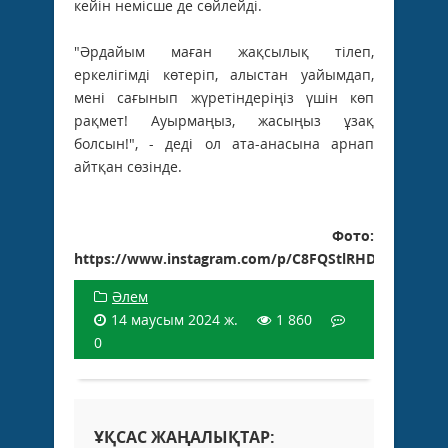
кейін немісше де сөйлейді.
"Әрдайым маған жақсылық тілеп,
еркелігімді көтеріп, алыстан уайымдап,
мені сағынып жүретіндеріңіз үшін көп
рақмет! Ауырмаңыз, жасыңыз ұзақ
болсын!", - деді ол ата-анасына арнап
айтқан сөзінде.
Фото:
https://www.instagram.com/p/C8FQStlRHDP/
Әлем
14 маусым 2024 ж.
1 860
0
ҰҚСАС ЖАҢАЛЫҚТАР: