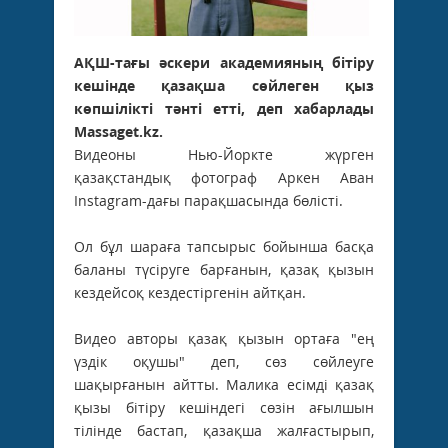
АҚШ-тағы әскери академияның бітіру
кешінде қазақша сөйлеген қыз
көпшілікті тәнті етті, деп хабарлады
Massaget.kz.
Видеоны Нью-Йоркте жүрген
қазақстандық фотограф Аркен Аван
Instagram-дағы парақшасында бөлісті.
Ол бұл шараға тапсырыс бойынша басқа
баланы түсіруге барғанын, қазақ қызын
кездейсоқ кездестіргенін айтқан.
Видео авторы қазақ қызын ортаға "ең
үздік оқушы" деп, сөз сөйлеуге
шақырғанын айтты. Малика есімді қазақ
қызы бітіру кешіндегі сөзін ағылшын
тілінде бастап, қазақша жалғастырып,