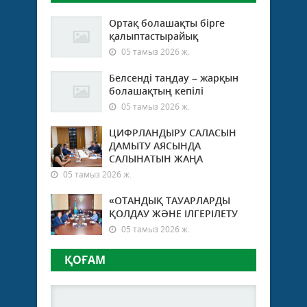
Ортақ болашақты бірге
қалыптастырайық
05 тамыз 2026 ж.
Белсенді таңдау – жарқын
болашақтың кепілі
05 тамыз 2026 ж.
ЦИФРЛАНДЫРУ САЛАСЫН
ДАМЫТУ АЯСЫНДА
САЛЫНАТЫН ЖАҢА
05 тамыз 2026 ж.
«ОТАНДЫҚ ТАУАРЛАРДЫ
ҚОЛДАУ ЖӘНЕ ІЛГЕРІЛЕТУ
05 тамыз 2026 ж.
ҚОҒАМ