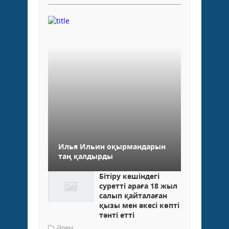
Илья Ильин оқырмандарын
таң қалдырды
Бітіру кешіндегі
суретті араға 18 жыл
салып қайталаған
қызы мен әкесі көпті
тәнті етті
Әлем