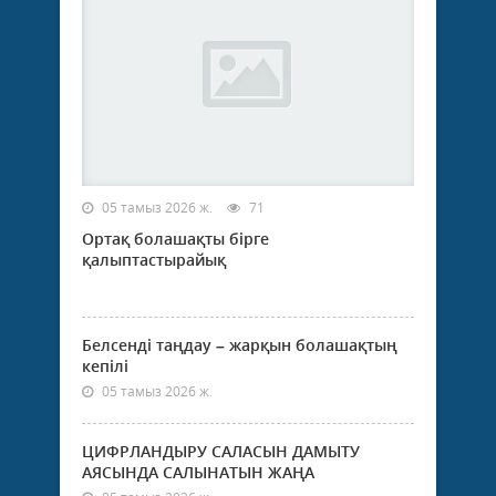
05 тамыз 2026 ж.
71
Ортақ болашақты бірге
қалыптастырайық
Белсенді таңдау – жарқын болашақтың
кепілі
05 тамыз 2026 ж.
ЦИФРЛАНДЫРУ САЛАСЫН ДАМЫТУ
АЯСЫНДА САЛЫНАТЫН ЖАҢА