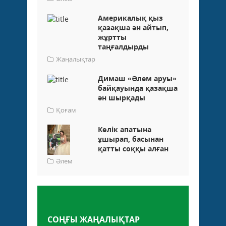
Америкалық қыз
қазақша ән айтып,
жұртты
таңғалдырды
Жаңалықтар
Димаш «Әлем аруы»
байқауында қазақша
ән шырқады
Қоғам
Көлік апатына
ұшырап, басынан
қатты соққы алған
Әлем
Пікір қалдыру
СОҢҒЫ ЖАҢАЛЫҚТАР