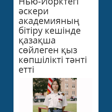
Нью-Йорктегі
әскери
академияның
бітіру кешінде
қазақша
сөйлеген қыз
көпшілікті тәнті
етті