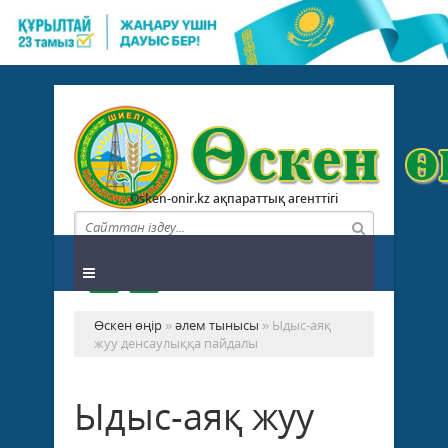
Osken-onir.kz ақпараттық агенттігі
Өскен өңір
»
әлем тынысы
» Ыдыс-аяқ
жуу денсаулыққа пайдалы
Ыдыс-аяқ жуу