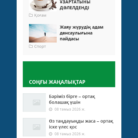
ҰЗАРТАТЫНЫ
ДӘЛЕЛДЕНДІ
Қоғам
Жаяу жүрудің адам
денсаулығына
пайдасы
Спорт
Пікір қалдыру
СОҢҒЫ ЖАҢАЛЫҚТАР
Бәріміз бірге – ортақ
болашақ үшін
08 тамыз 2026 ж.
Өз таңдауыңды жаса – ортақ
іске үлес қос
08 тамыз 2026 ж.