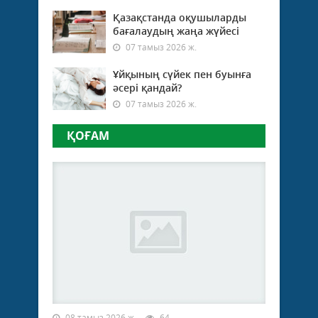
Қазақстанда оқушыларды
бағалаудың жаңа жүйесі
07 тамыз 2026 ж.
Ұйқының сүйек пен буынға
әсері қандай?
07 тамыз 2026 ж.
ҚОҒАМ
08 тамыз 2026 ж.
64