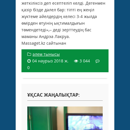
жеткіліксіз деп есептеліп келді. Дегенмен
қазір бізде дәлел бар: тіпті ең жеңіл
жүктеме әйелдердің келесі 3-4 жылда
өмірден өтуінің ықтималдығын
төмендетеді»,– деді зерттеудің бас
маманы Андрэа Лакруа.
Massaget.kz сайтынан
әлем тынысы
04 наурыз 2018 ж.
3 044
0
ҰҚСАС ЖАҢАЛЫҚТАР: