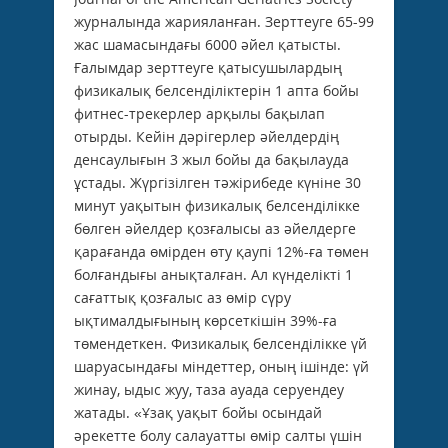
журналында жарияланған. Зерттеуге 65-99
жас шамасындағы 6000 әйел қатысты.
Ғалымдар зерттеуге қатысушылардың
физикалық белсенділіктерін 1 апта бойы
фитнес-трекерлер арқылы бақылап
отырды. Кейін дәрігерлер әйелдердің
денсаулығын 3 жыл бойы да бақылауда
ұстады. Жүргізілген тәжірибеде күніне 30
минут уақытын физикалық белсенділікке
бөлген әйелдер қозғалысы аз әйелдерге
қарағанда өмірден өту қаупі 12%-ға төмен
болғандығы анықталған. Ал күнделікті 1
сағаттық қозғалыс аз өмір сүру
ықтималдығының көрсеткішін 39%-ға
төмендеткен. Физикалық белсенділікке үй
шаруасындағы міндеттер, оның ішінде: үй
жинау, ыдыс жуу, таза ауада серуендеу
жатады. «Ұзақ уақыт бойы осындай
әрекетте болу салауатты өмір салты үшін