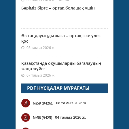
Бәріміз бірге – ортақ болашақ үшін
Өз таңдауыңды жаса – ортақ іске үлес
қос
08 тамыз 2026 ж.
Қазақстанда оқушыларды бағалаудың
жаңа жүйесі
07 тамыз 2026 ж.
PDF НҰСҚАЛАР МҰРАҒАТЫ
08 тамыз 2026 ж.
№59 (9426).
04 тамыз 2026 ж.
№58 (9425)