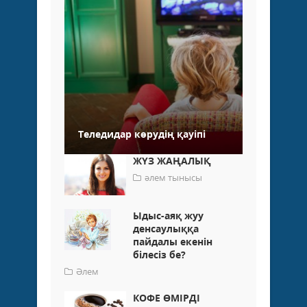
Теледидар көрудің қауіпі
ЖҮЗ ЖАҢАЛЫҚ
әлем тынысы
Ыдыс-аяқ жуу
денсаулыққа
пайдалы екенін
білесіз бе?
Әлем
КОФЕ ӨМІРДІ