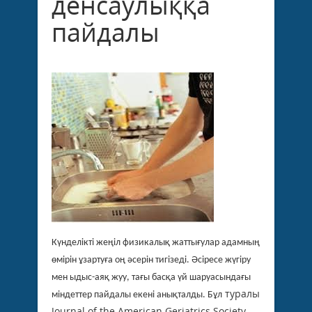
денсаулыққа
пайдалы
Күнделікті жеңіл физикалық жаттығулар адамның
өмірін ұзартуға оң әсерін тигізеді. Әсіресе жүгіру
мен ыдыс-аяқ жуу, тағы басқа үй шаруасындағы
туралы
міндеттер пайдалы екені анықталды. Бұл
Journal of the American Geriatrics Society