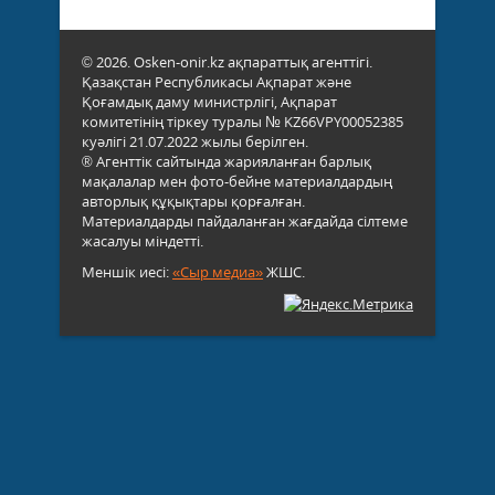
© 2026. Osken-onir.kz ақпараттық агенттігі.
Қазақстан Республикасы Ақпарат және
Қоғамдық даму министрлігі, Ақпарат
комитетінің тіркеу туралы № KZ66VPY00052385
куәлігі 21.07.2022 жылы берілген.
® Агенттік сайтында жарияланған барлық
мақалалар мен фото-бейне материалдардың
авторлық құқықтары қорғалған.
Материалдарды пайдаланған жағдайда сілтеме
жасалуы міндетті.
Меншік иесі:
«Сыр медиа»
ЖШС.