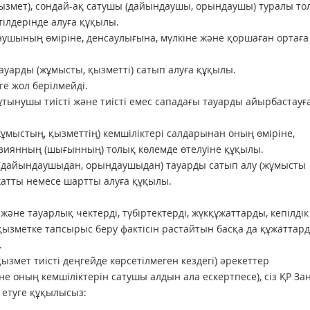
қызмет), сондай-ақ сатушы (дайындаушы, орындаушы) туралы то
ілдерінде алуға құқылы.
ынушының өміріне, денсаулығына, мүлкіне және қоршаған ортаға 
тауарды (жұмысты, қызметті) сатып алуға құқылы.
ге жол берілмейді.
тынушы тиісті және тиісті емес сападағы тауарды айырбастауғ
мыстың, қызметтің) кемшіліктері салдарынан оның өміріне,
н зиянның (шығынның) толық көлемде өтелуіне құқылы.
 (дайындаушыдан, орындаушыдан) тауарды сатып алу (жұмысты
жатты немесе шартты алуға құқылы.
және тауарлық чектерді, түбіртектерді, жүкқұжаттарды, кепілдік
ызметке тапсырыс беру фактісін растайтын басқа да құжаттард
.
ызмет тиісті деңгейде көрсетілмеген кездегі) әрекеттер
және оның кемшіліктерін сатушы алдын ала ескертпесе), сіз ҚР З
етуге құқылысыз: