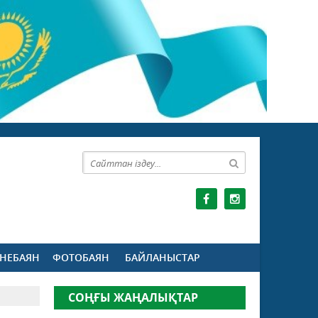
НЕБАЯН
ФОТОБАЯН
БАЙЛАНЫСТАР
СОҢҒЫ ЖАҢАЛЫҚТАР