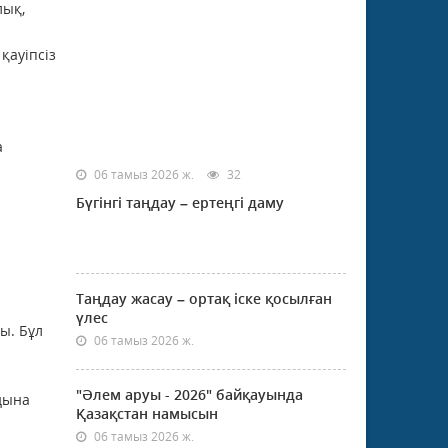
лық,
қауіпсіз
а
06 тамыз 2026 ж.
32
Бүгінгі таңдау – ертеңгі даму
Таңдау жасау – ортақ іске қосылған
үлес
ы. Бұл
06 тамыз 2026 ж.
"Әлем аруы - 2026" байқауында
аңына
Қазақстан намысын
06 тамыз 2026 ж.