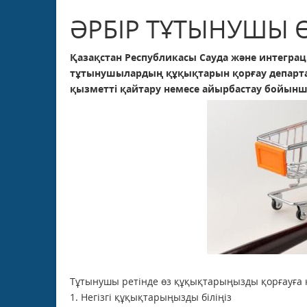
ӘРБІР ТҰТЫНУШЫ Ө
Қазақстан Республикасы Сауда және интегра
тұтынушылардың құқықтарын қорғау департ
қызметті қайтару немесе айырбастау бойынш
Тұтынушы ретінде өз құқықтарыңызды қорғауға кө
1. Негізгі құқықтарыңызды біліңіз