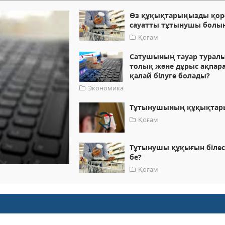
Өз құқықтарыңызды қор
сауатты тұтынушы болы
Қоғам
Сатушының тауар турал
толық және дұрыс ақпар
қалай білуге болады?
Экономика
Тұтынушының құқықтар
Қоғам
Тұтынушы құқығын білес
бе?
Қоғам