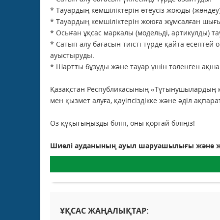
* Тауардың кемшіліктерін өтеусіз жоюды (жөндеу)
* Тауардың кемшіліктерін жоюға жұмсалған шығ
* Осыған ұқсас маркалы (модельді, артикулды) т
* Сатып алу бағасын тиісті түрде қайта есептей 
ауыстыруды.
* Шартты бұзуды және тауар үшін төленген ақша
Қазақстан Республикасының «Тұтынушылардың құ
мен қызмет алуға, қауіпсіздікке және әділ ақпара
Өз құқығыңызды біліп, оны қорғай біліңіз!
Шиелі ауданының ауыл шаруашылығы және ж
ҰҚСАС ЖАҢАЛЫҚТАР: