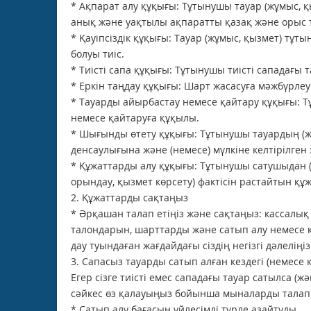
* Ақпарат алу құқығы: Тұтынушы тауар (жұмыс, 
анық және уақтылы ақпаратты қазақ және орыс т
* Қауіпсіздік құқығы: Тауар (жұмыс, қызмет) тұт
болуы тиіс.
* Тиісті сапа құқығы: Тұтынушы тиісті сападағы 
* Еркін таңдау құқығы: Шарт жасасуға мәжбүрлеу
* Тауарды айырбастау немесе қайтару құқығы: Тұ
немесе қайтаруға құқылы.
* Шығынды өтету құқығы: Тұтынушы тауардың (жұ
денсаулығына және (немесе) мүлкіне келтірілге
* Құжаттарды алу құқығы: Тұтынушы сатушыдан
орындау, қызмет көрсету) фактісін растайтын құ
2. Құжаттарды сақтаңыз
* Әрқашан талап етіңіз және сақтаңыз: кассалық 
талондарын, шарттарды және сатып алу немесе қ
дау туындаған жағдайдағы сіздің негізгі дәлеліңіз
3. Сапасыз тауарды сатып алған кездегі (немесе қ
Егер сізге тиісті емес сападағы тауар сатылса (
сәйкес өз қалауыңыз бойынша мыналарды талап 
* Сатып алу бағасын үйлесімді түрде азайтуды.