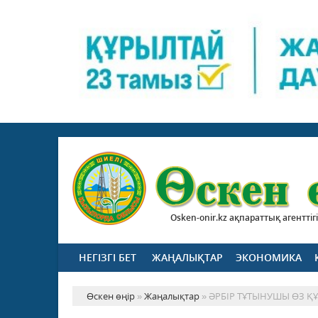
Osken-onir.kz ақпараттық агенттігі
НЕГІЗГІ БЕТ
ЖАҢАЛЫҚТАР
ЭКОНОМИКА
Өскен өңір
»
Жаңалықтар
» ӘРБІР ТҰТЫНУШЫ ӨЗ ҚҰ