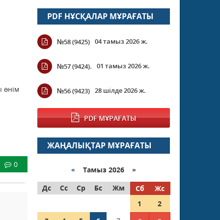
PDF НҰСҚАЛАР МҰРАҒАТЫ
04 тамыз 2026 ж.
№58 (9425)
01 тамыз 2026 ж.
№57 (9424).
ы өнім
28 шілде 2026 ж.
№56 (9423)
PDF МҰРАҒАТЫ
ЖАҢАЛЫҚТАР МҰРАҒАТЫ
0
«
Тамыз 2026 »
Дс
Сс
Ср
Бс
Жм
Сб
Жс
1
2