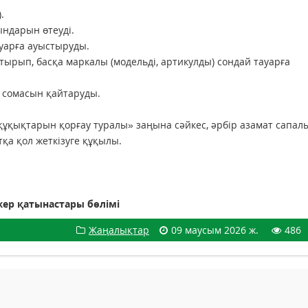
.
ындарын өтеуді.
ауарға ауыстыруды.
отырып, басқа маркалы (модельді, артикулды) сондай тауарға
 сомасын қайтаруды.
қықтарын қорғау туралы» заңына сәйкес, әрбір азамат сапал
тқа қол жеткізуге құқылы.
ер қатынастары бөлімі
Жаңалықтар
09 маусым 2026 ж.
486