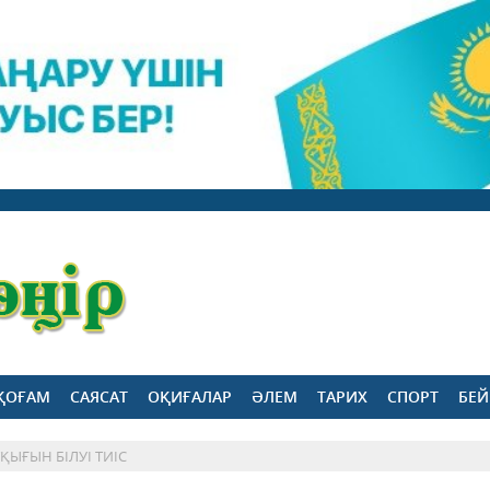
ҚОҒАМ
САЯСАТ
ОҚИҒАЛАР
ӘЛЕМ
ТАРИХ
СПОРТ
БЕЙ
ҚЫҒЫН БІЛУІ ТИІС