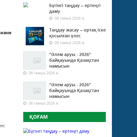
Бүгінгі таңдау – ертеңгі
даму
06 тамыз 2026 ж.
Таңдау жасау – ортақ іске
 және
қосылған үлес
06 тамыз 2026 ж.
"Әлем аруы - 2026"
байқауында Қазақстан
намысын
06 тамыз 2026 ж.
"Әлем аруы - 2026"
байқауында Қазақстан
намысын
06 тамыз 2026 ж.
ҚОҒАМ
ен: