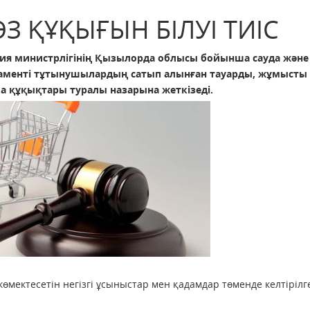
З ҚҰҚЫҒЫН БІЛУІ ТИІС
ция министрлігінің Қызылорда облысы бойынша сауда және
аменті тұтынушылардың сатып алынған тауарды, жұмысты
а құқықтары туралы назарына жеткізеді.
мектесетін негізгі ұсыныстар мен қадамдар төменде келтірілг