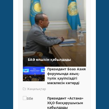
БАӘ елшісін қабылдады
Президент Боао Азия
форумында азық-
түлік қауіпсіздігі
мәселесін көтерді
Жаңалықтар
Президент «Астана»
ХҚО басқарушысын
қабылдады