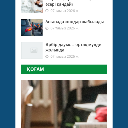
әсері қандай?
07 тамыз 2026 ж.
Астанада жолдар жабылады
07 тамыз 2026 ж.
Әрбір дауыс – ортақ мүдде
жолында
07 тамыз 2026 ж.
ҚОҒАМ