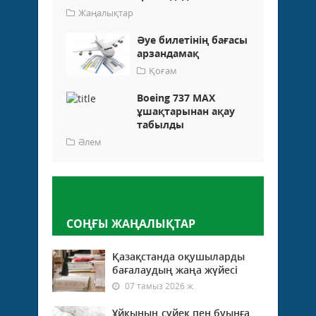
Жаңалықтар
Әуе билетінің бағасы
арзандамақ
Қоғам
Boeing 737 MAX
ұшақтарынан ақау
табылды
Әлем
Пікір қалдыру
СОҢҒЫ ЖАҢАЛЫҚТАР
Қазақстанда оқушыларды
бағалаудың жаңа жүйесі
07 тамыз 2026 ж.
Ұйқының сүйек пен буынға