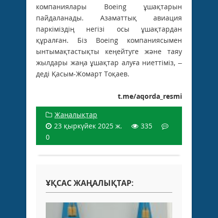
компаниялары Boeing ұшақтарын
пайдаланады. Азаматтық авиация
паркіміздің негізі осы ұшақтардан
құралған. Біз Boeing компаниясымен
ынтымақтастықты кеңейтуге және таяу
жылдары жаңа ұшақтар алуға ниеттіміз, –
деді Қасым-Жомарт Тоқаев.
t.me/aqorda_resmi
Жаңалықтар
23 қыркүйек 2025 ж.
335
0
ҰҚСАС ЖАҢАЛЫҚТАР: