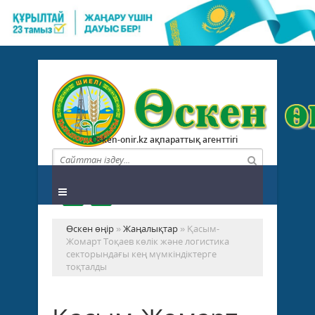
Osken-onir.kz ақпараттық агенттігі
Өскен өңір
»
Жаңалықтар
» Қасым-
Жомарт Тоқаев көлік және логистика
секторындағы кең мүмкіндіктерге
тоқталды