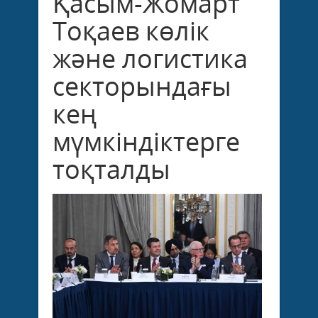
Қасым-Жомарт
Тоқаев көлік
және логистика
секторындағы
кең
мүмкіндіктерге
тоқталды