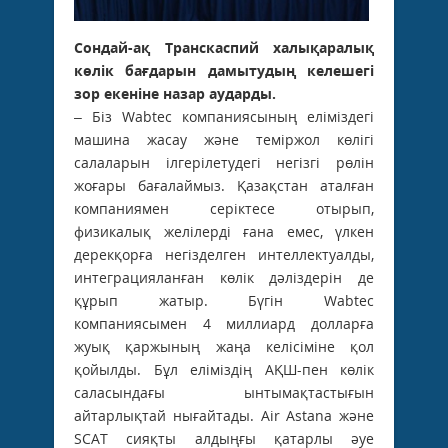
Сондай-ақ Транскаспий халықаралық
көлік бағдарын дамытудың келешегі
зор екеніне назар аударды.
– Біз Wabtec компаниясының еліміздегі
машина жасау және теміржол көлігі
салаларын ілгерілетудегі негізгі рөлін
жоғары бағалаймыз. Қазақстан аталған
компаниямен серіктесе отырып,
физикалық желілерді ғана емес, үлкен
дерекқорға негізделген интеллектуалды,
интеграцияланған көлік дәліздерін де
құрып жатыр. Бүгін Wabtec
компаниясымен 4 миллиард долларға
жуық қаржының жаңа келісіміне қол
қойылды. Бұл еліміздің АҚШ-пен көлік
саласындағы ынтымақтастығын
айтарлықтай нығайтады. Air Astana және
SCAT сияқты алдыңғы қатарлы әуе