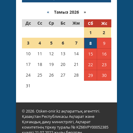
«
Тамыз 2026 »
Дс
Сс
Ср
Бс
Жм
Сб
Жс
1
2
3
4
5
6
7
8
9
10
11
12
13
14
15
16
17
18
19
20
21
22
23
24
25
26
27
28
29
30
31
© 2026. Osken-onir.kz ақпараттық агенттігі.
Қазақстан Республикасы Ақпарат және
Қоғамдық даму министрлігі, Ақпарат
комитетінің тіркеу туралы № KZ66VPY00052385
куәлігі 21.07.2022 жылы берілген.