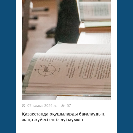
07 тамыз 2026 ж.
57
Қазақстанда оқушыларды бағалаудың
жаңа жүйесі енгізілуі мүмкін