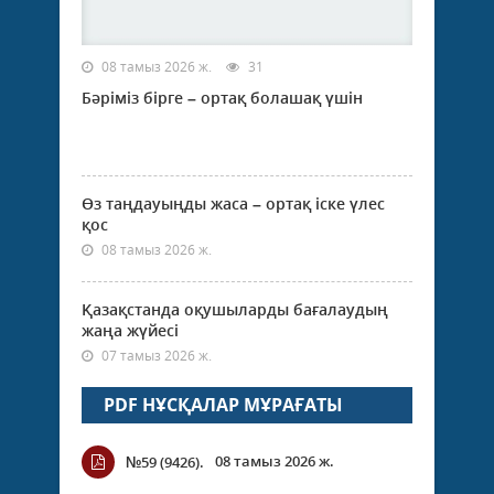
08 тамыз 2026 ж.
31
Бәріміз бірге – ортақ болашақ үшін
Өз таңдауыңды жаса – ортақ іске үлес
қос
08 тамыз 2026 ж.
Қазақстанда оқушыларды бағалаудың
жаңа жүйесі
07 тамыз 2026 ж.
PDF НҰСҚАЛАР МҰРАҒАТЫ
08 тамыз 2026 ж.
№59 (9426).