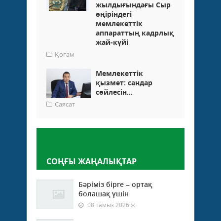
жылдығындағы Сыр
өңіріндегі
мемлекеттік
аппараттың кадрлық
жай-күйі
Қоғам
Мемлекеттік
қызмет: сандар
сөйлесін...
Саясат
Пікір қалдыру
СОҢҒЫ ЖАҢАЛЫҚТАР
Бәріміз бірге – ортақ
болашақ үшін
08 тамыз 2026 ж.