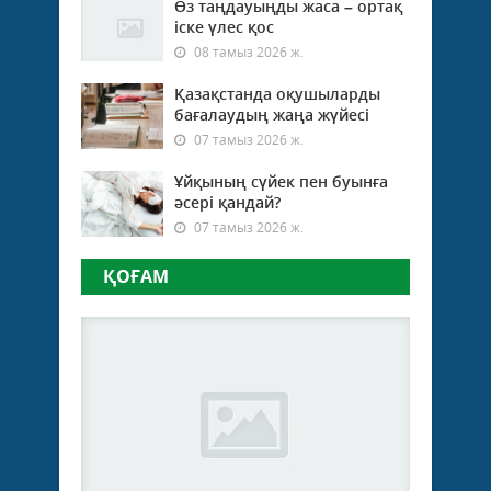
Өз таңдауыңды жаса – ортақ
іске үлес қос
08 тамыз 2026 ж.
Қазақстанда оқушыларды
бағалаудың жаңа жүйесі
07 тамыз 2026 ж.
Ұйқының сүйек пен буынға
әсері қандай?
07 тамыз 2026 ж.
ҚОҒАМ