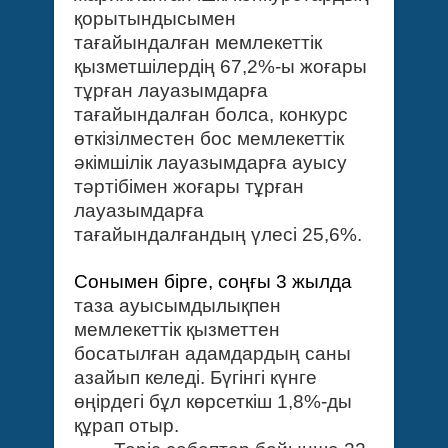
қорытындысымен
тағайындалған мемлекеттік
қызметшілердің 67,2%-ы жоғары
тұрған лауазымдарға
тағайындалған болса, конкурс
өткізілместен бос мемлекеттік
әкімшілік лауазымдарға ауысу
тәртібімен жоғары тұрған
лауазымдарға
тағайындалғандың үлесі 25,6%.
Сонымен бірге, соңғы 3 жылда
таза ауысымдылықпен
мемлекеттік қызметтен
босатылған адамдардың саны
азайып келеді. Бүгінгі күнге
өңірдегі бұл көрсеткіш 1,8%-ды
құрап отыр.