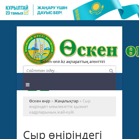
Osken-onir.kz ақпараттық агенттігі
Өскен өңір
»
Жаңалықтар
» Сыр
өңіріндегі мемлекеттік қызмет
кадрларының жай-күйі
Сыр өңіріндегі