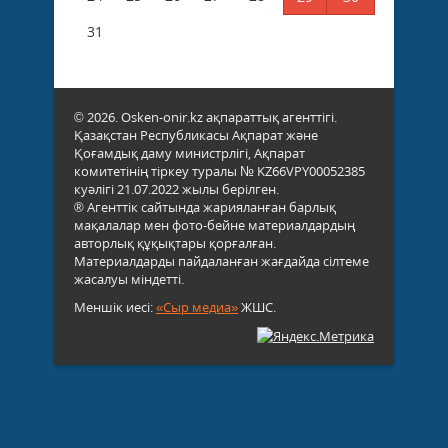
31
© 2026. Osken-onir.kz ақпараттық агенттігі.
Қазақстан Республикасы Ақпарат және
Қоғамдық даму министрлігі, Ақпарат
комитетінің тіркеу туралы № KZ66VPY00052385
куәлігі 21.07.2022 жылы берілген.
® Агенттік сайтында жарияланған барлық
мақалалар мен фото-бейне материалдардың
авторлық құқықтары қорғалған.
Материалдарды пайдаланған жағдайда сілтеме
жасалуы міндетті.
Меншік иесі:
«Сыр медиа»
ЖШС.