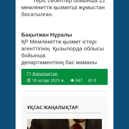
Теріс себептер бойынша 22
мемлекеттік қызметші жұмыстан
босатылған.
Бақытжан Нұралы
ҚР Мемлекеттік қызмет істері
агенттігінің Қызылорда облысы
бойынша
департаментінің бас маманы
Жаңалықтар
16 шілде 2025 ж.
847
0
ҰҚСАС ЖАҢАЛЫҚТАР: