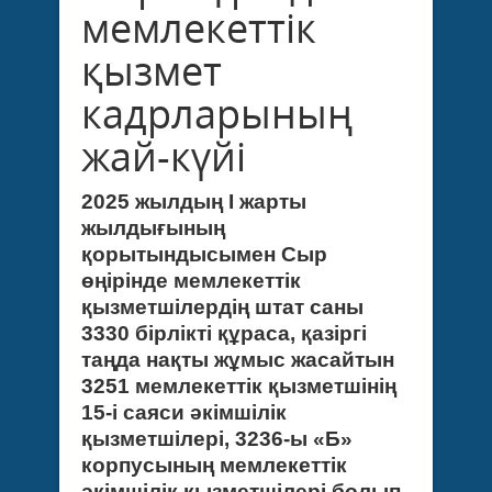
мемлекеттік
қызмет
кадрларының
жай-күйі
2025 жылдың І жарты
жылдығының
қорытындысымен
Сыр
өңірінде мемлекеттік
қызметшілердің штат саны
3330 бірлікті құраса, қазіргі
таңда нақты жұмыс жасайтын
3251
мемлекеттік қызметшінің
15-і
саяси әкімшілік
қызметшілері, 3236-ы «Б»
корпусының мемлекеттік
әкімшілік қызметшілері болып