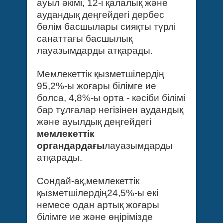
ауыл әкімі, 12-і қалалық және
аудандық деңгейдегі дербес
бөлім басшылары сияқты түрлі
санаттағы басшылық
лауазымдарды атқарады.
Мемлекеттік қызметшілердің
95,2%-ы жоғары білімге ие
болса, 4,8%-ы орта - кәсіби білімі
бар тұлғалар негізінен аудандық
және ауылдық деңгейдегі
мемлекеттік
органдардағы
лауазымдарды
атқарады.
Сондай-ақ,мемлекеттік
қызметшілердің24,5%-ы екі
немесе одан артық жоғары
білімге ие және өңірімізде