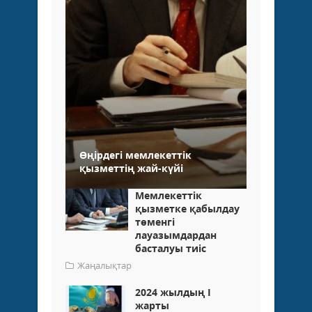
Өңірдегі мемлекеттік
қызметтің жай-күйі
Мемлекеттік
қызметке қабылдау
төменгі
лауазымдардан
басталуы тиіс
Жаңалықтар
2024 жылдың І
жарты