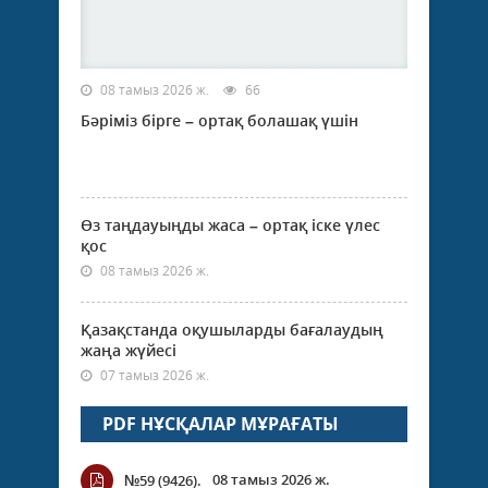
08 тамыз 2026 ж.
66
Бәріміз бірге – ортақ болашақ үшін
Өз таңдауыңды жаса – ортақ іске үлес
қос
08 тамыз 2026 ж.
Қазақстанда оқушыларды бағалаудың
жаңа жүйесі
07 тамыз 2026 ж.
PDF НҰСҚАЛАР МҰРАҒАТЫ
08 тамыз 2026 ж.
№59 (9426).