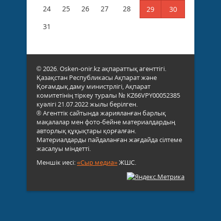
24
25
26
27
28
29
30
31
© 2026. Osken-onir.kz ақпараттық агенттігі.
Қазақстан Республикасы Ақпарат және
Қоғамдық даму министрлігі, Ақпарат
комитетінің тіркеу туралы № KZ66VPY00052385
куәлігі 21.07.2022 жылы берілген.
® Агенттік сайтында жарияланған барлық
мақалалар мен фото-бейне материалдардың
авторлық құқықтары қорғалған.
Материалдарды пайдаланған жағдайда сілтеме
жасалуы міндетті.
Меншік иесі:
«Сыр медиа»
ЖШС.