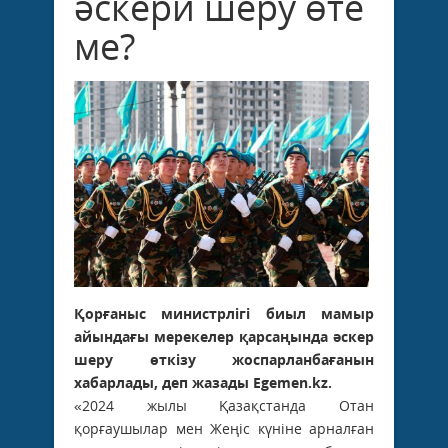
әскери шеру өте
ме?
Қорғаныс министрлігі биыл мамыр
айындағы мерекелер қарсаңында әскер
шеру өткізу жоспарланбағанын
хабарлады, деп жазады Egemen.kz.
«2024 жылы Қазақстанда Отан
қорғаушылар мен Жеңіс күніне арналған