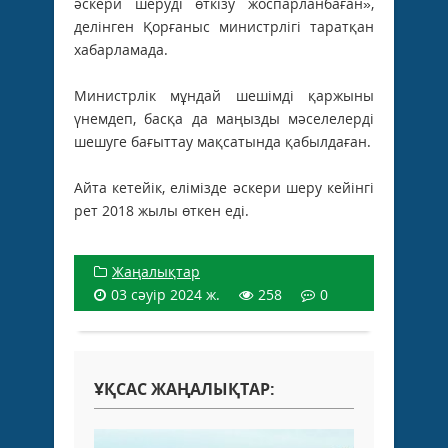
әскери шеруді өткізу жоспарланбаған»,
делінген Қорғаныс министрлігі таратқан
хабарламада.
Министрлік мұндай шешімді қаржыны
үнемдеп, басқа да маңызды мәселелерді
шешуге бағыттау мақсатында қабылдаған.
Айта кетейік, елімізде әскери шеру кейінгі
рет 2018 жылы өткен еді.
Жаңалықтар
03 сәуір 2024 ж.
258
0
ҰҚСАС ЖАҢАЛЫҚТАР: