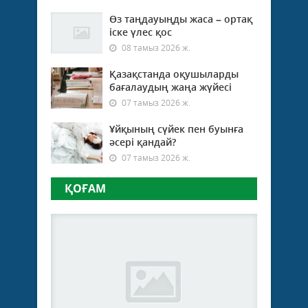
Өз таңдауыңды жаса – ортақ
іске үлес қос
08 тамыз 2026 ж.
Қазақстанда оқушыларды
бағалаудың жаңа жүйесі
07 тамыз 2026 ж.
Ұйқының сүйек пен буынға
әсері қандай?
07 тамыз 2026 ж.
ҚОҒАМ