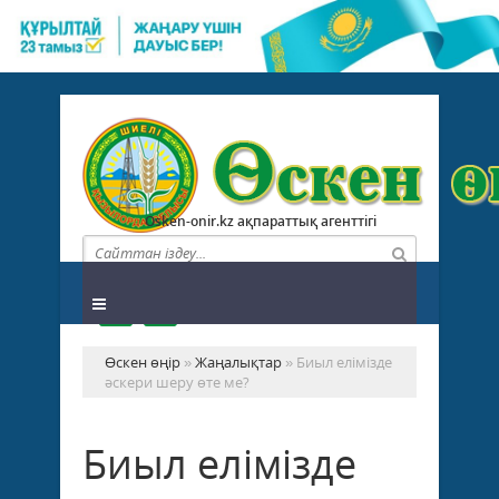
Osken-onir.kz ақпараттық агенттігі
Өскен өңір
»
Жаңалықтар
» Биыл елімізде
әскери шеру өте ме?
Биыл елімізде