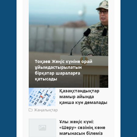
Тоқаев Жеңіс күніне орай
ұйымдастырылатын
бірқатар шараларға
қатысады
Қазақстандықтар
мамыр айында
қанша күн демалады
Жаңалықтар
Ұлы жеңіс күні:
«Шеру» сөзінің көне
мағынасын білеміз