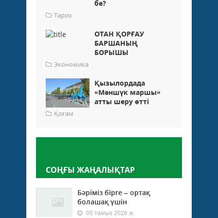
бе?
Тарих
ОТАН ҚОРҒАУ
БАРШАНЫҢ
БОРЫШЫ
Экономика
Қызылордада
«Мәншүк маршы»
атты шеру өтті
Қоғам
Пікір қалдыру
СОҢҒЫ ЖАҢАЛЫҚТАР
Бәріміз бірге – ортақ
болашақ үшін
08 тамыз 2026 ж.