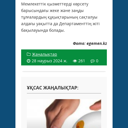
Мемлекеттік қызметтерді көрсету
барысындағы жеке және заңды
тұлғалардың құқықтарының сақталуы
алдағы уақытта да Департаменттің жіті
бақылауында болады.
Фото: egemen.kz
Жаңалықтар
28 наурыз 2024 ж.
261
0
ҰҚСАС ЖАҢАЛЫҚТАР: