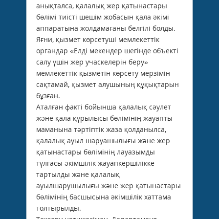
анықталса, қалалық жер қатынастары
бөлімі тиісті шешім жобасын қала әкімі
аппаратына жолдамағаны белгілі болды.
Яғни, қызмет көрсетуші мемлекеттік
органдар «Елді мекендер шегінде объекті
салу үшін жер учаскелерін беру»
мемлекеттік қызметін көрсету мерзімін
сақтамай, қызмет алушының құқықтарын
бұзған.
Аталған факті бойынша қалалық сәулет
және қала құрылысы бөлімінің жауапты
маманына тәртіптік жаза қолданылса,
қалалық ауыл шаруашылығы және жер
қатынастары бөлімінің лауазымды
тұлғасы әкімшілік жауапкершілікке
тартылды және қалалық
ауылшарушылығы және жер қатынастары
бөлімінің басшысына әкімшілік хаттама
толтырылды.