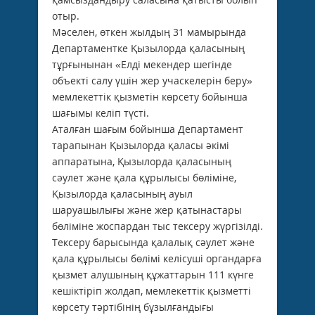
отыр.
Мәселен, өткен жылдың 31 мамырында
Департаментке Қызылорда қаласының
тұрғынынан «Елді мекендер шегінде
объекті салу үшін жер учаскелерін беру»
мемлекеттік қызметін көрсету бойынша
шағымы келіп түсті.
Аталған шағым бойынша Департамент
тарапынан Қызылорда қаласы әкімі
аппаратына, Қызылорда қаласының
сәулет және қала құрылысы бөліміне,
Қызылорда қаласының ауыл
шаруашылығы және жер қатынастары
бөліміне жоспардан тыс тексеру жүргізілді.
Тексеру барысында қалалық сәулет және
қала құрылысы бөлімі келісуші органдарға
қызмет алушының құжаттарын 111 күнге
кешіктіріп жолдап, мемлекеттік қызметті
көрсету тәртібінің бұзылғандығы