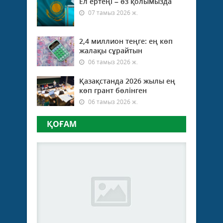
Ел ертеңі – өз қолымызда
07 тамыз 2026 ж.
2,4 миллион теңге: ең көп
жалақы сұрайтын
06 тамыз 2026 ж.
Қазақстанда 2026 жылы ең
көп грант бөлінген
06 тамыз 2026 ж.
ҚОҒАМ