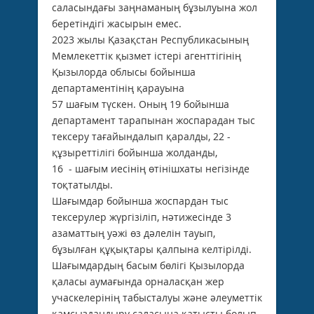
саласындағы заңнаманың бұзылуына жол
беретіндігі жасырын емес.
2023 жылы Қазақстан Республикасының
Мемлекеттік қызмет істері агенттігінің
Қызылорда облысы бойынша
департаментінің қарауына
57 шағым түскен. Оның 19 бойынша
департамент тарапынан жоспарадан тыс
тексеру тағайындалып қаралды, 22 -
құзыреттілігі бойынша жолданды,
16 - шағым иесінің өтінішхаты негізінде
тоқтатылды.
Шағымдар бойынша жоспардан тыс
тексерулер жүргізіліп, нәтижесінде 3
азаматтың уәжі өз дәлелін тауып,
бұзылған құқықтары қалпына келтірілді.
Шағымдардың басым бөлігі Қызылорда
қаласы аумағында орналасқан жер
учаскелерінің табысталуы және әлеуметтік
қамсыздандыру саласына қатысты болып