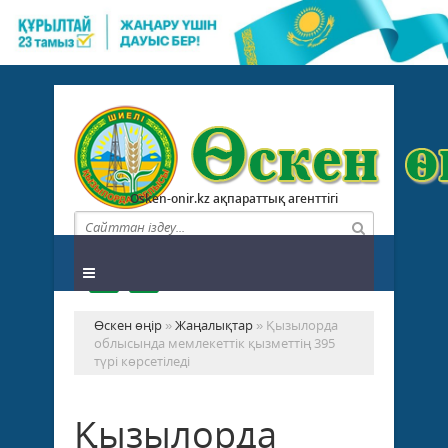
Osken-onir.kz ақпараттық агенттігі
Өскен өңір
»
Жаңалықтар
» Қызылорда
облысында мемлекеттік қызметтің 395
түрі көрсетіледі
Қызылорда