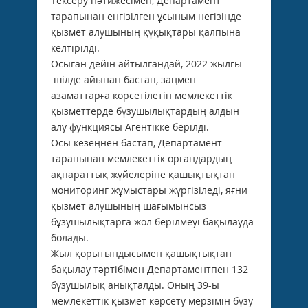
Тексеру нәтижесімен, Департамент
тарапынан енгізілген ұсыным негізінде
қызмет алушының құқықтары қалпына
келтірілді.
Осыған дейін айтылғандай, 2022 жылғы
шілде айынан бастап, заңмен
азаматтарға көрсетілетін мемлекеттік
қызметтерде бұзушылықтардың алдын
алу функциясы Агентікке берілді.
Осы кезеңнен бастап, Департамент
тарапынан мемлекеттік органдардың
ақпараттық жүйелеріне қашықтықтан
мониторинг жұмыстары жүргізіледі, яғни
қызмет алушының шағымынсыз
бұзушылықтарға жол берілмеуі бақылауда
болады.
Жыл қорытындысымен қашықтықтан
бақылау тәртібімен Департаментпен 132
бұзушылық анықталды. Оның 39-ы
мемлекеттік қызмет көрсету мерзімін бұзу