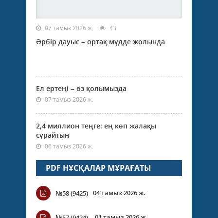
07 тамыз 2026 ж.
43
Әрбір дауыс – ортақ мүдде жолында
Ел ертеңі – өз қолымызда
07 тамыз 2026 ж.
2,4 миллион теңге: ең көп жалақы
сұрайтын
06 тамыз 2026 ж.
PDF НҰСҚАЛАР МҰРАҒАТЫ
04 тамыз 2026 ж.
№58 (9425)
01 тамыз 2026 ж.
№57 (9424).