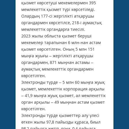
қызмет көрсетуші мекемелермен 395
мемлекеттік қызмет түрі көрсетіледі.
Олардың 177-сі жергілікті атқарушы
органдармен көрсетілсе, 218-і аумақтық
мемлекеттік органдарға тиесілі.
2023 жылы облыста қызмет беруші
мекемелер тарапынан 6 млн-нан астам
қызмет көрсетілген. Оның 5 млн 151
мыңға жуығы – жергілікті атқарушы
органдармен, 871 мыңнан астамы –
аумақтық мемлекеттік органдармен
көрсетілген.
Электронды түрде – 5 млн 60 мыңға жуық
қызмет, мемлекеттік корпорация арқылы
– 41,9 мыңға жуық қызмет, ал мемлекеттік
орган арқылы – 49 мыңнан астам қызмет
көрсетілген.
Электронды түрде қызметтер алу үлесі
өткен жылы 97,8 пайызды құраса, биыл
98,2 пайызға жетіп, яғни, 0,4 пайызға