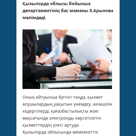
Қызылорда облысы бойынша
департаментінің бас маманы З.Арынова
мәлімдеді.
Оның айтуынша бүгінгі таңда, қызмет
алушылардың уақытын үнемдеу, әкімшілік
кедергілерді, қағазбастылықты жою
мақсатында электронды көрсетілетін
қызметтердің үлесі артуда.
Қызылорда облысында мемлекеттік