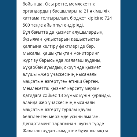
бойынша. Осы ретте, мемлекеттік
органдардың басшыларына 21 әкімшілік
хаттама толтырылып, бюджет кірісіне 724
500 теңге айыппұл өндірілді.
Бұл бағытта да қызмет алушылардың
бұзылған құқықтарын қашықтықтан
қалпына келтіру фактілері де бар.
Мысалы, қашықтықтан мониторинг
жүргізу барысында Жалағаш ауданы,
Бұқарбай ауылдық округінде қызмет
алушы «Жер учаскесінің нысаналы
мақсатын өзгертуге» өтініш берген.
Мемлекеттік қызмет көрсету мерзімі
Қағидаға сәйкес 13 жұмыс күнін құрайды,
алайда жер учаскесінің нысаналы
мақсатын өзгерту туралы қаулы
белгіленген мерзімде ұсынылмаған.
Департамент тарапынан шұғыл түрде
Жалағаш аудан әкімдігіне бұзушылықты