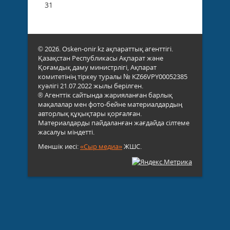
31
© 2026. Osken-onir.kz ақпараттық агенттігі.
Қазақстан Республикасы Ақпарат және
Қоғамдық даму министрлігі, Ақпарат
комитетінің тіркеу туралы № KZ66VPY00052385
куәлігі 21.07.2022 жылы берілген.
® Агенттік сайтында жарияланған барлық
мақалалар мен фото-бейне материалдардың
авторлық құқықтары қорғалған.
Материалдарды пайдаланған жағдайда сілтеме
жасалуы міндетті.
Меншік иесі:
«Сыр медиа»
ЖШС.