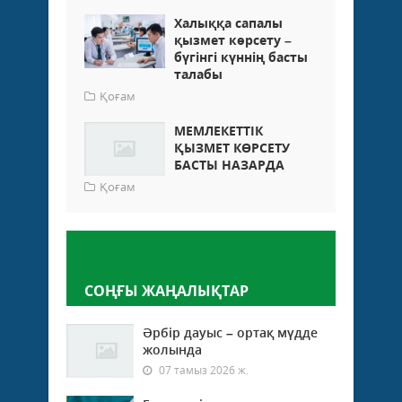
Халыққа сапалы
қызмет көрсету –
бүгінгі күннің басты
талабы
Қоғам
МЕМЛЕКЕТТІК
ҚЫЗМЕТ КӨРСЕТУ
БАСТЫ НАЗАРДА
Қоғам
Пікір қалдыру
СОҢҒЫ ЖАҢАЛЫҚТАР
Әрбір дауыс – ортақ мүдде
жолында
07 тамыз 2026 ж.