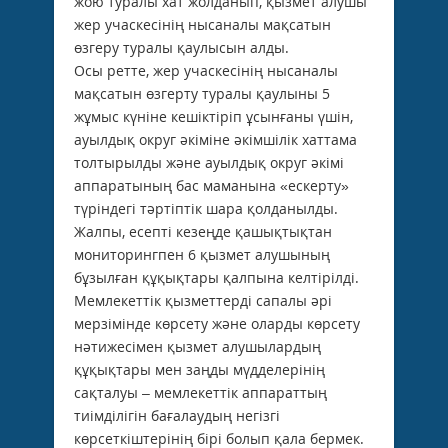
жою туралы хат жолданып, қызмет алушы
жер учаскесінің нысаналы мақсатын
өзгеру туралы қаулысын алды.
Осы ретте, жер учаскесінің нысаналы
мақсатын өзгерту туралы қаулыны 5
жұмыс күніне кешіктіріп ұсынғаны үшін,
ауылдық округ әкіміне әкімшілік хаттама
толтырылды және ауылдық округ әкімі
аппаратының бас маманына «ескерту»
түріндегі тәртіптік шара қолданылды.
Жалпы, есепті кезеңде қашықтықтан
мониторингпен 6 қызмет алушының
бұзылған құқықтары қалпына келтірілді.
Мемлекеттік қызметтерді сапалы әрі
мерзімінде көрсету және оларды көрсету
нәтижесімен қызмет алушылардың
құқықтары мен заңды мүдделерінің
сақталуы – мемлекеттік аппараттың
тиімділігін бағалаудың негізгі
көрсеткіштерінің бірі болып қала бермек.