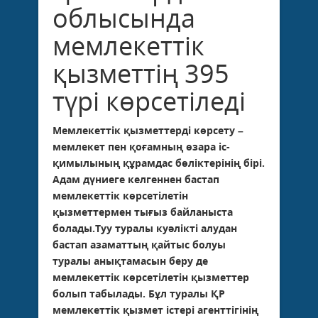
облысында
мемлекеттік
қызметтің 395
түрі көрсетіледі
Мемлекеттік қызметтерді көрсету –
мемлекет пен қоғамның өзара іс-
қимылының құрамдас бөліктерінің бірі.
Адам дүниеге келгеннен бастап
мемлекеттік көрсетілетін
қызметтермен тығыз байланыста
болады.Туу туралы куәлікті алудан
бастап азаматтың қайтыс болуы
туралы анықтамасын беру де
мемлекеттік көрсетілетін қызметтер
болып табылады. Бұл туралы ҚР
мемлекеттік қызмет істері агенттігінің