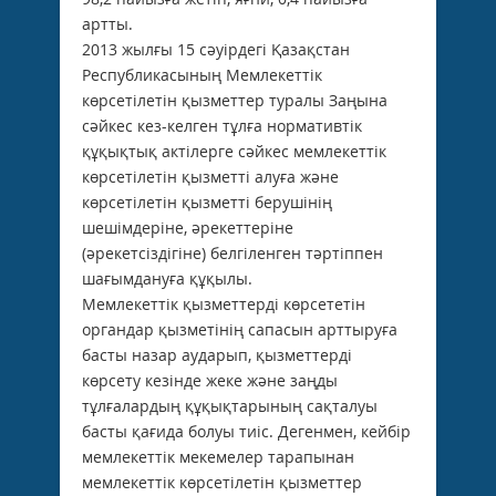
артты.
2013 жылғы 15 сәуірдегі Қазақстан
Республикасының Мемлекеттік
көрсетілетін қызметтер туралы Заңына
сәйкес кез-келген тұлға нормативтік
құқықтық актілерге сәйкес мемлекеттік
көрсетілетін қызметті алуға және
көрсетілетін қызметті берушінің
шешімдеріне, әрекеттеріне
(әрекетсіздігіне) белгіленген тәртіппен
шағымдануға құқылы.
Мемлекеттік қызметтерді көрсететін
органдар қызметінің сапасын арттыруға
басты назар аударып, қызметтерді
көрсету кезінде жеке және заңды
тұлғалардың құқықтарының сақталуы
басты қағида болуы тиіс. Дегенмен, кейбір
мемлекеттік мекемелер тарапынан
мемлекеттік көрсетілетін қызметтер