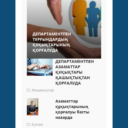
ДЕПАРТАМЕНТПЕН
ТҰРҒЫНДАРДЫҢ
ҚҰҚЫҚТАРЫНЫҢ
ҚОРҒАЛУДА
ДЕПАРТАМЕНТПЕН
АЗАМАТТАР
ҚҰҚЫҚТАРЫ
ҚАШЫҚТЫҚТАН
ҚОРҒАЛУДА
Жаңалықтар
Азаматтар
құқықтарының
қорғалуы басты
назарда
Қоғам