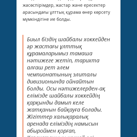
жасөспірімдер, жастар және ересектер
арасындағы ұлттық құрама өнер көрсету
мүмкіндігіне ие болды.
Биыл біздің шайбалы хоккейден
әр жастағы ұлттық
құрамаларымыз тамаша
нәтижеге жетіп, тарихта
алғаш рет әлем
чемпионатының элиталы
дивизионында ойнайтын
болды. Осы нәтижелерден-ақ
елімізде шайбалы хоккейдің
қарқынды дамып келе
жатқанын байқауға болады.
Жігіттер халықаралық
аренада еліміздің намысын
абыроймен қорғап,