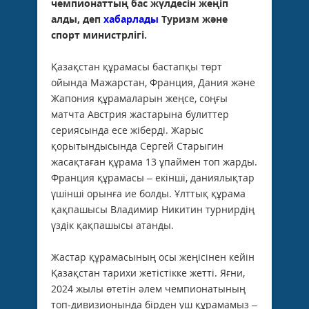
чемпионаттың бас жүлдесін жеңіп
алды, деп
хабарлады
Туризм және
спорт министрлігі.
Қазақстан құрамасы бастапқы төрт
ойында Мажарстан, Франция, Дания және
Жапония құрамаларын жеңсе, соңғы
матчта Австрия жастарына булиттер
сериясында есе жіберді. Жарыс
қорытындысында Сергей Старыгин
жасақтаған құрама 13 ұпаймен топ жарды.
Франция құрамасы – екінші, даниялықтар
үшінші орынға ие болды. Ұлттық құрама
қақпашысы Владимир Никитин турнирдің
үздік қақпашысы атанды.
Жастар құрамасының осы жеңісінен кейін
Қазақстан тарихи жетістікке жетті. Яғни,
2024 жылы өтетін әлем чемпионатының
топ-дивизионында бірден үш құрамамыз –