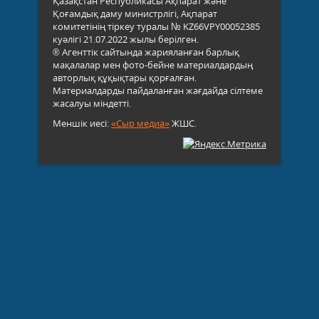
Қазақстан Республикасы Ақпарат және
Қоғамдық даму министрлігі, Ақпарат
комитетінің тіркеу туралы № KZ66VPY00052385
куәлігі 21.07.2022 жылы берілген.
® Агенттік сайтында жарияланған барлық
мақалалар мен фото-бейне материалдардың
авторлық құқықтары қорғалған.
Материалдарды пайдаланған жағдайда сілтеме
жасалуы міндетті.
Меншік иесі:
«Сыр медиа»
ЖШС.