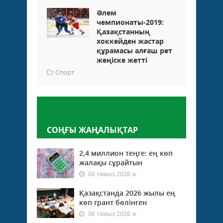
Әлем
чемпионаты-2019:
Қазақстанның
хоккейден жастар
құрамасы алғаш рет
жеңіске жетті
Спорт
Пікір қалдыру
СОҢҒЫ ЖАҢАЛЫҚТАР
2,4 миллион теңге: ең көп
жалақы сұрайтын
06 тамыз 2026 ж.
Қазақстанда 2026 жылы ең
көп грант бөлінген
06 тамыз 2026 ж.