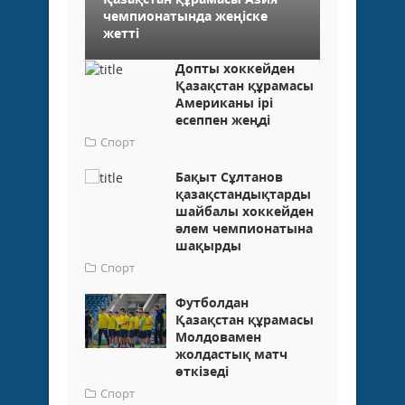
чемпионатында жеңіске
жетті
Допты хоккейден
Қазақстан құрамасы
Американы ірі
есеппен жеңді
Спорт
Бақыт Сұлтанов
қазақстандықтарды
шайбалы хоккейден
әлем чемпионатына
шақырды
Спорт
Футболдан
Қазақстан құрамасы
Молдовамен
жолдастық матч
өткізеді
Спорт