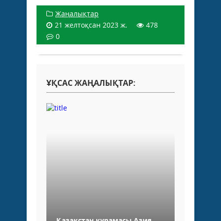
Жаңалықтар
21 желтоқсан 2023 ж.
478
0
ҰҚСАС ЖАҢАЛЫҚТАР:
Қазақстан құрамасы Азия