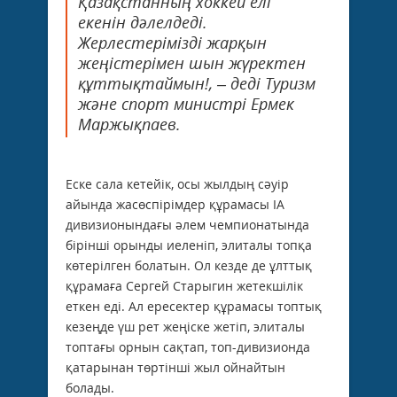
Қазақстанның хоккей елі
екенін дәлелдеді.
Жерлестерімізді жарқын
жеңістерімен шын жүректен
құттықтаймын!, – деді Туризм
және спорт министрі Ермек
Маржықпаев.
Еске сала кетейік, осы жылдың сәуір
айында жасөспірімдер құрамасы IA
дивизионындағы әлем чемпионатында
бірінші орынды иеленіп, элиталы топқа
көтерілген болатын. Ол кезде де ұлттық
құрамаға Сергей Старыгин жетекшілік
еткен еді. Ал ересектер құрамасы топтық
кезеңде үш рет жеңіске жетіп, элиталы
топтағы орнын сақтап, топ-дивизионда
қатарынан төртінші жыл ойнайтын
болады.