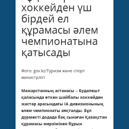
хоккейден үш
бірдей ел
құрамасы әлем
чемпионатына
қатысады
Фото: gov.kz/Туризм және спорт
министрлігі
Мажарстанның астанасы – Будапешт
қаласында өткен шайбалы хоккейден
жастар арасындағы IA дивизионының
әлем чемпионаты аяқталды. Бұл
дүрмекті додада бақ сынаған Қазақстан
құрамасы мерзімінен бұрын