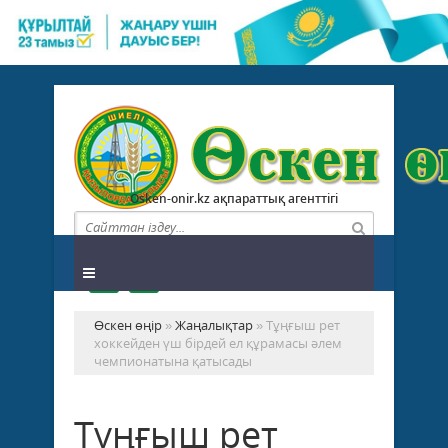
Osken-onir.kz ақпараттық агенттігі
Өскен өңір
»
Жаңалықтар
» Тұңғыш рет
хоккейден үш бірдей ел құрамасы әлем
чемпионатына қатысады
Тұңғыш рет