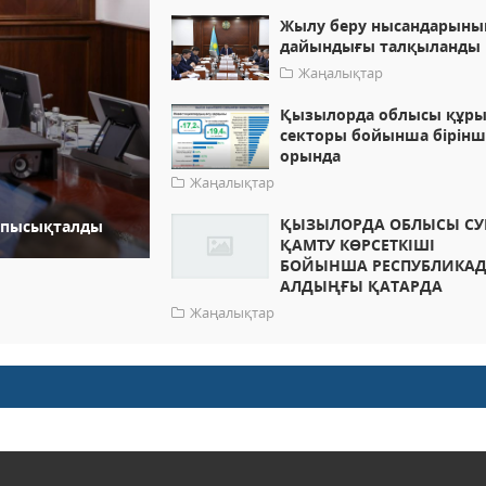
Жылу беру нысандарыны
дайындығы талқыланды
Жаңалықтар
Қызылорда облысы құр
секторы бойынша бірінш
орында
Жаңалықтар
ҚЫЗЫЛОРДА ОБЛЫСЫ С
 пысықталды
ҚАМТУ КӨРСЕТКІШІ
БОЙЫНША РЕСПУБЛИКА
АЛДЫҢҒЫ ҚАТАРДА
Жаңалықтар