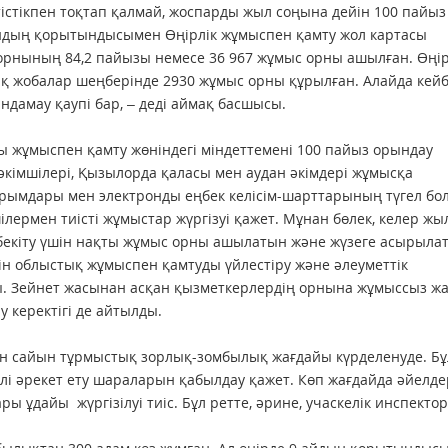
тістікпен тоқтап қалмай, жоспарды жыл соңына дейін 100 пайыз
айдың қорытындысымен Өңірлік жұмыспен қамту жол картасы
орнының 84,2 пайызы немесе 36 967 жұмыс орны ашылған. Өңір
ық жобалар шеңберінде 2930 жұмыс орны құрылған. Алайда кейб
дамау қаупі бар, – деді аймақ басшысы.
 жұмыспен қамту жөніндегі міндеттемені 100 пайыз орындау
а әкімшілері, Қызылорда қаласы мен аудан әкімдері жұмысқа
рымдары мен электронды еңбек келісім-шарттарының түгел бо
лермен тиісті жұмыстар жүргізуі қажет. Мұнан бөлек, келер жы
 бекіту үшін нақты жұмыс орны ашылатын және жүзеге асырыла
йін облыстық жұмыспен қамтуды үйлестіру және әлеуметтік
. Зейнет жасынан асқан қызметкерлердің орнына жұмыссыз ж
 керектігі де айтылды.
ткен сайын тұрмыстық зорлық-зомбылық жағдайы күрделенуде. Бұ
елі әрекет ету шараларын қабылдау қажет. Көп жағдайда әйелде
ы ұдайы жүргізілуі тиіс. Бұл ретте, әрине, учаскелік инспект