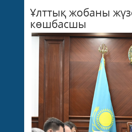
Ұлттық жобаны жүзе
көшбасшы