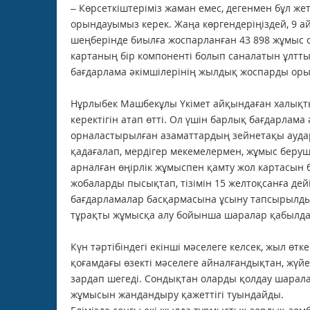
– Көрсеткіштеріміз жаман емес, дегенмен бұл же
орындауымыз керек. Жаңа көргендеріңіздей, 9 
шеңберінде биылға жоспарланған 43 898 жұмыс 
картаның бір компоненті болып саналатын ұлтт
бағдарлама әкімшілерінің жылдық жоспарды орын
Нұрлыбек Машбекұлы Үкімет айқындаған халықты
керектігін атап өтті. Ол үшін барлық бағдарлам
орналастырылған азаматтардың зейнетақы ауда
қадағалап, мердігер мекемелермен, жұмыс беруші
арналған өңірлік жұмыспен қамту жол картасын
жобаларды пысықтап, тізімін 15 желтоқсанға де
бағдарламалар басқармасына ұсыну тапсырылды
тұрақты жұмысқа алу бойынша шаралар қабылдау
Күн тәртібіндегі екінші мәселеге келсек, жыл ө
қоғамдағы өзекті мәселеге айналғандықтан, жүй
зардап шегеді. Сондықтан оларды қолдау шаралар
жұмысын жандандыру қажеттігі туындайды.