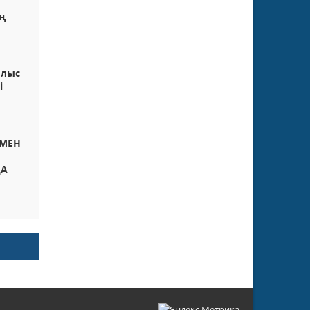
ң
ылыс
і
УМЕН
ДА