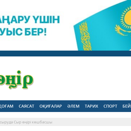
ҚОҒАМ
САЯСАТ
ОҚИҒАЛАР
ӘЛЕМ
ТАРИХ
СПОРТ
БЕЙ
асыруда Сыр өңірі көшбасшы