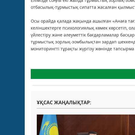
Елімізде соңғы екі жылда тұрмыстық зорлық-зо
отбасылық-тұрмыстық сипатта жасалған қылмыст
Осы орайда қалада жақында ашылған «Анаға тағз
келіншектерге психологиялық көмек көрсетіп, ол
үйлестіру және әлеуметтік бағдарламалар басқар
тұрмыстық зорлық-зомбылықтан зардап шеккенде
мониторингті тұрақты жүргізу жөнінде тапсырма 
ҰҚСАС ЖАҢАЛЫҚТАР: