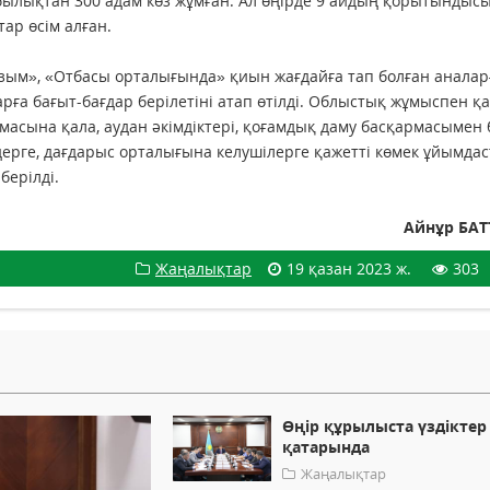
мбылықтан 300 адам көз жұмған. Ал өңірде 9 айдың қорытындыс
ар өсім алған.
ым», «Отбасы орталығында» қиын жағдайға тап болған аналарғ
арға бағыт-бағдар берілетіні атап өтілді. Облыстық жұмыспен қ
масына қала, аудан әкімдіктері, қоғамдық даму басқармасымен 
рге, дағдарыс орталығына келушілерге қажетті көмек ұйымда
берілді.
Айнұр БА
Жаңалықтар
19 қазан 2023 ж.
303
Өңір құрылыста үздіктер
қатарында
Жаңалықтар