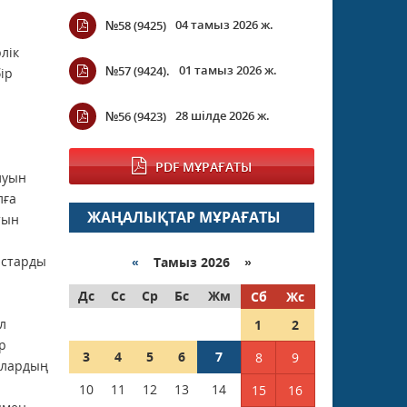
04 тамыз 2026 ж.
№58 (9425)
лік
01 тамыз 2026 ж.
№57 (9424).
ір
28 шілде 2026 ж.
№56 (9423)
PDF МҰРАҒАТЫ
луын
лға
ЖАҢАЛЫҚТАР МҰРАҒАТЫ
тын
астарды
«
Тамыз 2026 »
Дс
Сс
Ср
Бс
Жм
Сб
Жс
л
1
2
р
3
4
5
6
7
8
9
орлардың
10
11
12
13
14
15
16