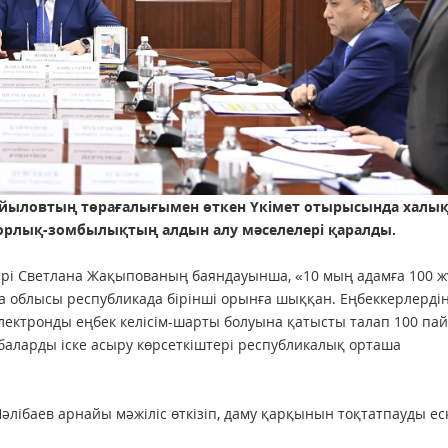
айыловтың төрағалығымен өткен Үкімет отырысында халы
рлық-зомбылықтың алдын алу мәселелері қаралды.
стрі Светлана Жақыпованың баяндауынша, «10 мың адамға 100 
 облысы республикада бірінші орынға шыққан. Еңбеккерлерді
лектронды еңбек келісім-шарты болуына қатысты талап 100 па
баларды іске асыру көрсеткіштері республикалық орташа
әлібаев арнайы мәжіліс өткізіп, даму қарқынын тоқтатпауды еск