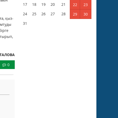
ымен
17
18
19
20
21
22
23
24
25
26
27
28
29
30
а, қыз-
31
амтуды
бірге
стырып,
ТТАЛОВА
0