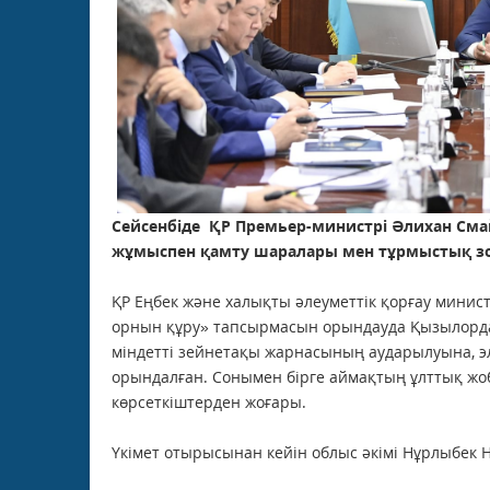
Сейсенбіде ҚР Премьер-министрі Әлихан См
жұмыспен қамту шаралары мен тұрмыстық зо
ҚР Еңбек және халықты әлеуметтік қорғау мини
орнын құру» тапсырмасын орындауда Қызылорда
міндетті зейнетақы жарнасының аударылуына, э
орындалған. Сонымен бірге аймақтың ұлттық жо
көрсеткіштерден жоғары.
Үкімет отырысынан кейін облыс әкімі Нұрлыбек Н