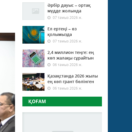
Әрбір дауыс – ортақ
мүдде жолында
07 тамыз 2026 ж.
Ел ертеңі – өз
қолымызда
07 тамыз 2026 ж.
2,4 миллион теңге: ең
көп жалақы сұрайтын
06 тамыз 2026 ж.
Қазақстанда 2026 жылы
ең көп грант бөлінген
06 тамыз 2026 ж.
ҚОҒАМ