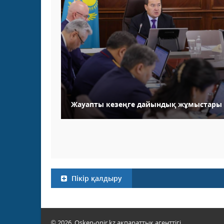
Жауапты кезеңге дайындық жұмыстары
Пікір қалдыру
© 2026. Osken-onir.kz ақпараттық агенттігі.