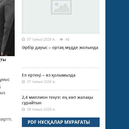
07 тамыз 2026 ж.
48
Әрбір дауыс – ортақ мүдде жолында
қты
Ел ертеңі – өз қолымызда
жұмыс
07 тамыз 2026 ж.
ң
йыз
2,4 миллион теңге: ең көп жалақы
сұрайтын
06 тамыз 2026 ж.
ертті.
PDF НҰСҚАЛАР МҰРАҒАТЫ