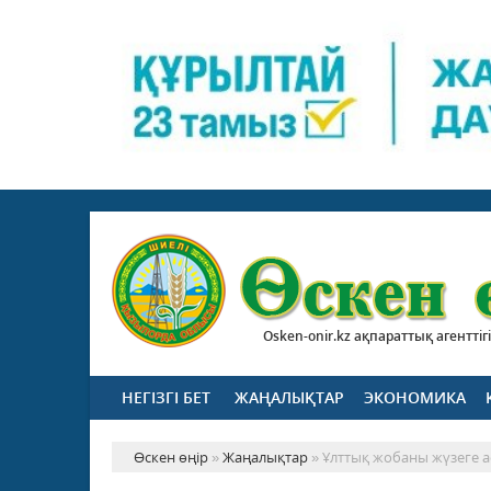
Osken-onir.kz ақпараттық агенттігі
НЕГІЗГІ БЕТ
ЖАҢАЛЫҚТАР
ЭКОНОМИКА
Өскен өңір
»
Жаңалықтар
» Ұлттық жобаны жүзеге 