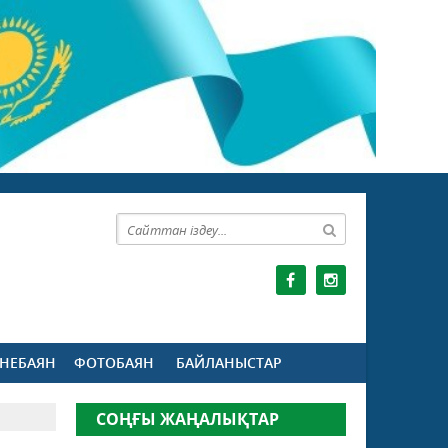
НЕБАЯН
ФОТОБАЯН
БАЙЛАНЫСТАР
СОҢҒЫ ЖАҢАЛЫҚТАР