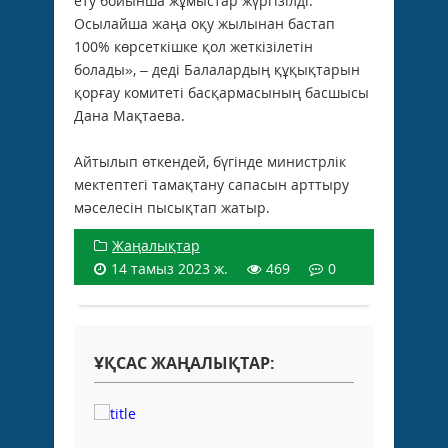
ету бойынша жұмыстар жүргізілді.
Осылайша жаңа оқу жылынан бастап
100% көрсеткішке қол жеткізілетін
болады», – деді Балалардың құқықтарын
қорғау комитеті басқармасының басшысы
Дана Мақтаева.
Айтылып өткендей, бүгінде министрлік
мектептегі тамақтану сапасын арттыру
мәселесін пысықтап жатыр.
Жаңалықтар
14 тамыз 2023 ж.
469
0
ҰҚСАС ЖАҢАЛЫҚТАР: