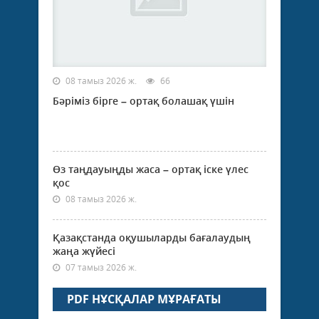
08 тамыз 2026 ж.
66
Бәріміз бірге – ортақ болашақ үшін
Өз таңдауыңды жаса – ортақ іске үлес
қос
08 тамыз 2026 ж.
Қазақстанда оқушыларды бағалаудың
жаңа жүйесі
07 тамыз 2026 ж.
PDF НҰСҚАЛАР МҰРАҒАТЫ