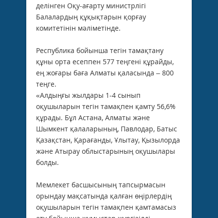
делінген Оқу-ағарту министрлігі
Балалардың құқықтарын қорғау
комитетінін мәліметінде.
Республика бойынша тегін тамақтану
құны орта есеппен 577 теңгені құрайды,
ең жоғары баға Алматы қаласында – 800
теңге.
«Алдыңғы жылдары 1-4 сынып
оқушыларын тегін тамақпен қамту 56,6%
құрады. Бұл Астана, Алматы және
Шымкент қалаларының, Павлодар, Батыс
Қазақстан, Қарағанды, Ұлытау, Қызылорда
және Атырау облыстарының оқушылары
болды.
Мемлекет басшысының тапсырмасын
орындау мақсатында қалған өңірлердің
оқушыларын тегін тамақпен қамтамасыз