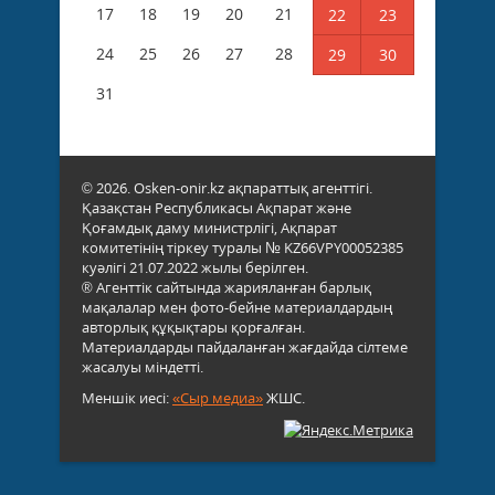
17
18
19
20
21
22
23
24
25
26
27
28
29
30
31
© 2026. Osken-onir.kz ақпараттық агенттігі.
Қазақстан Республикасы Ақпарат және
Қоғамдық даму министрлігі, Ақпарат
комитетінің тіркеу туралы № KZ66VPY00052385
куәлігі 21.07.2022 жылы берілген.
® Агенттік сайтында жарияланған барлық
мақалалар мен фото-бейне материалдардың
авторлық құқықтары қорғалған.
Материалдарды пайдаланған жағдайда сілтеме
жасалуы міндетті.
Меншік иесі:
«Сыр медиа»
ЖШС.