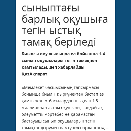
сыныптағы
барлық оқушыға
тегін ыстық
тамақ беріледі
Биылғы оқу жылында ел бойынша 1-4
сынып оқушылары тегін тамақпен
қамтылады, деп хабарлайды
ҚазАқпарат.
«Мемлекет басшысының тапсырмасы
бойынша биыл 1 қыркүйектен бастап аз
қамтылған отбасылардан шыққан 1,5
миллионнан астам оқушыны, сондай-ақ
әлеуметтік мәртебесіне қарамастан
бастауыш сынып оқушыларын тегін
тамақтандырумен қамту жоспарланған», –