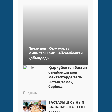
Президент Оқу-ағарту
министрі Ғани Бейсембаевты
қабылдады
Қыркүйектен бастап
балабақша мен
мектептерде тегін
ыстық тамақ
беріледі
Қоғам
БАСТАУЫШ СЫНЫП
БАЛАЛАРЫНА ТЕГІН
ТАМАҚ