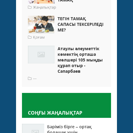
Жаңалықтар
ТЕГІН ТАМАҚ
САПАСЫ ТЕКСЕРІЛЕДІ
МЕ?
Қоғам
Атаулы әлеуметтік
көмектің орташа
мөлшері 105 мыңды
құрап отыр -
Сапарбаев
---
Пікір қалдыру
СОҢҒЫ ЖАҢАЛЫҚТАР
Бәріміз бірге – ортақ
болашақ үшін