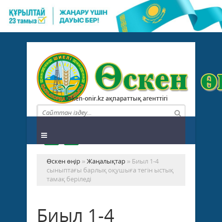
Osken-onir.kz ақпараттық агенттігі
Өскен өңір
»
Жаңалықтар
» Биыл 1-4
сыныптағы барлық оқушыға тегін ыстық
тамақ беріледі
Биыл 1-4