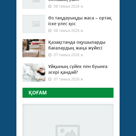
08 тамыз 2026 ж.
Өз таңдауыңды жаса – ортақ
іске үлес қос
08 тамыз 2026 ж.
Қазақстанда оқушыларды
бағалаудың жаңа жүйесі
07 тамыз 2026 ж.
Ұйқының сүйек пен буынға
әсері қандай?
07 тамыз 2026 ж.
ҚОҒАМ