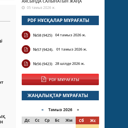
АЯСЫНДА САЛЫНАТЫН ЖАҢА
05 тамыз 2026 ж.
PDF НҰСҚАЛАР МҰРАҒАТЫ
04 тамыз 2026 ж.
№58 (9425)
і
01 тамыз 2026 ж.
№57 (9424).
28 шілде 2026 ж.
№56 (9423)
PDF МҰРАҒАТЫ
нт
ЖАҢАЛЫҚТАР МҰРАҒАТЫ
«
Тамыз 2026 »
ДЫҚ
Дс
Сс
Ср
Бс
Жм
Сб
Жс
АН