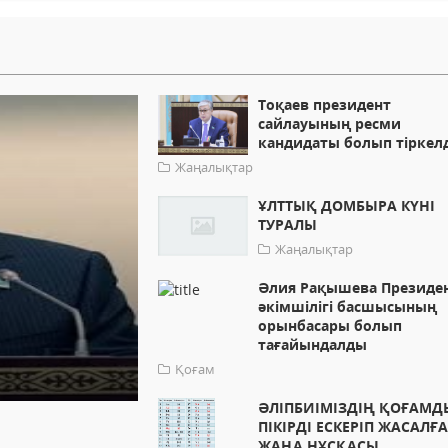
Тоқаев президент
сайлауының ресми
кандидаты болып тіркелд
Жаңалықтар
ҰЛТТЫҚ ДОМБЫРА КҮНІ
ТУРАЛЫ
Жаңалықтар
Әлия Рақышева Президе
әкімшілігі басшысының
орынбасары болып
тағайындалды
Қоғам
ӘЛІПБИІМІЗДІҢ ҚОҒАМ
ПІКІРДІ ЕСКЕРІП ЖАСАЛҒ
ЖАҢА НҰСҚАСЫ