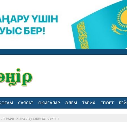
ҚОҒАМ
САЯСАТ
ОҚИҒАЛАР
ӘЛЕМ
ТАРИХ
СПОРТ
БЕЙ
лігіндегі жаңа лауазымды бекітті