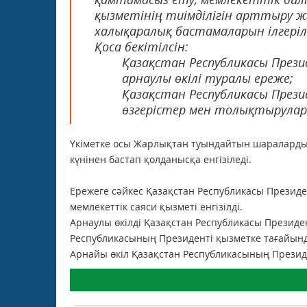
қызметінің тиімділігін арттыру ж
халықаралық бастамаларын ілгері
Қоса бекітілсін:
Қазақстан Республикасы През
арнаулы өкілі туралы ереже;
Қазақстан Республикасы Прези
өзгерістер мен толықтырулар
Үкіметке осы Жарлықтан туындайтын шараларды
күнінен бастап қолданысқа енгізіледі.
Ережеге сәйкес Қазақстан Республикасы Президе
мемлекеттік саяси қызметі енгізілді.
Арнаулы өкілді Қазақстан Республикасы Презид
Республикасының Президенті қызметке тағайын
Арнайы өкіл Қазақстан Республикасының Президе