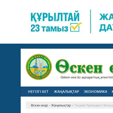
Osken-onir.kz ақпараттық агенттігі
НЕГІЗГІ БЕТ
ЖАҢАЛЫҚТАР
ЭКОНОМИКА
Өскен өңір
»
Жаңалықтар
» Тоқаев Президент Әкімші