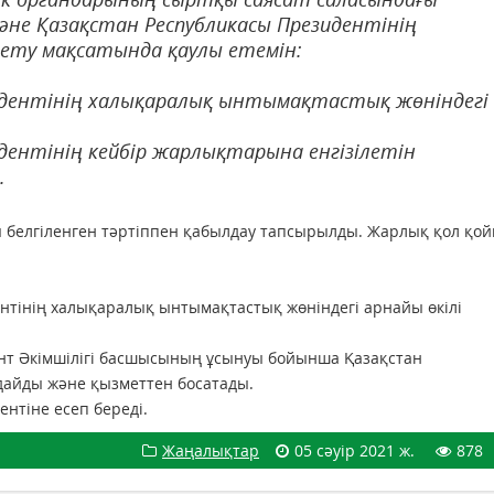
әне Қазақстан Республикасы Президентінің
лету мақсатында қаулы етемін:
идентiнiң халықаралық ынтымақтастық жөніндегі
дентінің кейбір жарлықтарына енгізілетін
.
 белгіленген тәртіппен қабылдау тапсырылды. Жарлық қол қо
нтінің халықаралық ынтымақтастық жөніндегі арнайы өкілі
ент Әкімшілігі басшысының ұсынуы бойынша Қазақстан
дайды және қызметтен босатады.
нтіне есеп береді.
Жаңалықтар
05 сәуір 2021 ж.
878