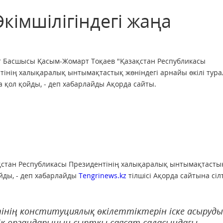
кімшілігіндегі жаңа
 Басшысы Қасым-Жомарт Тоқаев "Қазақстан Республикасы
тінің халықаралық ынтымақтастық жөніндегі арнайы өкілі тура
 қол қойды, - деп хабарлайды Ақорда сайты.
стан Республикасы Президентінің халықаралық ынтымақтасты
ойды, - деп хабарлайды
Tengrinews.kz
тілшісі Ақорда сайтына сіл
інің конституциялық өкілеттіктерін іске асыруды
ік органдарының сыртқы саясат саласындағы