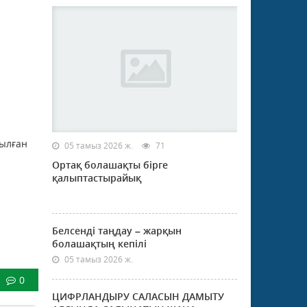
йылған
05 тамыз 2026 ж.
71
Ортақ болашақты бірге
қалыптастырайық
Белсенді таңдау – жарқын
болашақтың кепілі
05 тамыз 2026 ж.
0
ЦИФРЛАНДЫРУ САЛАСЫН ДАМЫТУ