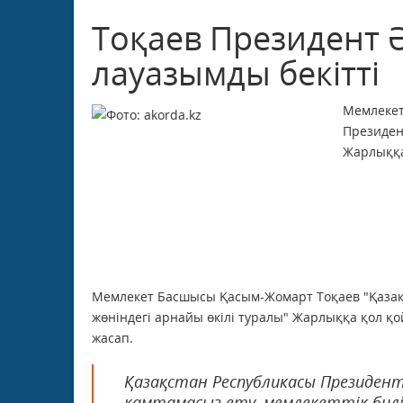
Тоқаев Президент Ә
лауазымды бекітті
Мемлекет
Президен
Жарлыққа
Мемлекет Басшысы Қасым-Жомарт Тоқаев "Қазақ
жөніндегі арнайы өкілі туралы" Жарлыққа қол қ
жасап.
Қазақстан Республикасы Президент
қамтамасыз ету, мемлекеттік бил