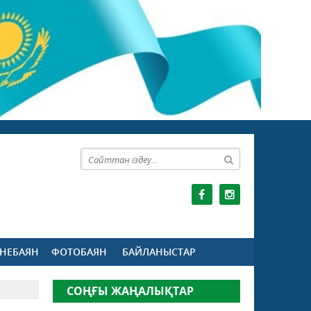
НЕБАЯН
ФОТОБАЯН
БАЙЛАНЫСТАР
СОҢҒЫ ЖАҢАЛЫҚТАР