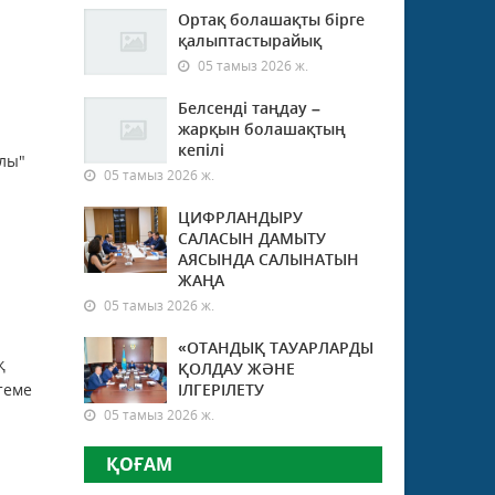
Ортақ болашақты бірге
қалыптастырайық
05 тамыз 2026 ж.
Белсенді таңдау –
жарқын болашақтың
кепілі
лы"
05 тамыз 2026 ж.
ЦИФРЛАНДЫРУ
САЛАСЫН ДАМЫТУ
АЯСЫНДА САЛЫНАТЫН
ЖАҢА
05 тамыз 2026 ж.
«ОТАНДЫҚ ТАУАРЛАРДЫ
қ
ҚОЛДАУ ЖӘНЕ
теме
ІЛГЕРІЛЕТУ
05 тамыз 2026 ж.
ҚОҒАМ