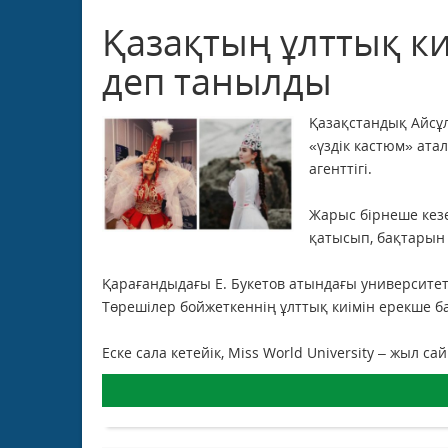
Қазақтың ұлттық киі
деп танылды
Қазақстандық Айсұл
«үздік кастюм» ата
агенттігі.
Жарыс бірнеше кезе
қатысып, бақтарын
Қарағандыдағы Е. Букетов атындағы университет
Төрешілер бойжеткеннің ұлттық киімін ерекше б
Еске сала кетейік, Miss World University – жыл с