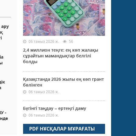
 ару
ық
і
06 тамыз 2026 ж.
56
2,4 миллион теңге: ең көп жалақы
сұрайтын мамандықтар белгілі
ia
болды
ды
Қазақстанда 2026 жылы ең көп грант
дік
бөлінген
а
06 тамыз 2026 ж.
Бүгінгі таңдау – ертеңгі даму
У -
06 тамыз 2026 ж.
інде
PDF НҰСҚАЛАР МҰРАҒАТЫ