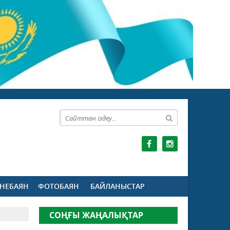
НЕБАЯН
ФОТОБАЯН
БАЙЛАНЫСТАР
СОҢҒЫ ЖАҢАЛЫҚТАР