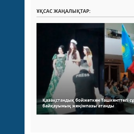
ҰҚСАС ЖАҢАЛЫҚТАР:
Қазақстандық бойжеткен Ташкенттегі с
байқауының жеңімпазы атанды