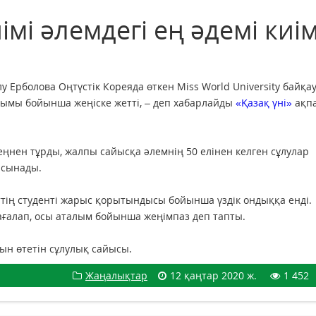
мі әлемдегі ең әдемі киі
у Ерболова Оңтүстік Кореяда өткен Miss World University байқа
лымы бойынша жеңіске жетті, – деп хабарлайды
«Қазақ үні»
ақп
ңнен тұрды, жалпы сайысқа әлемнің 50 елінен келген сұлулар
 сынады.
тің студенті жарыс қорытындысы бойынша үздік ондыққа енді.
ағалап, осы аталым бойынша жеңімпаз деп тапты.
айын өтетін сұлулық сайысы.
Жаңалықтар
12 қаңтар 2020 ж.
1 452