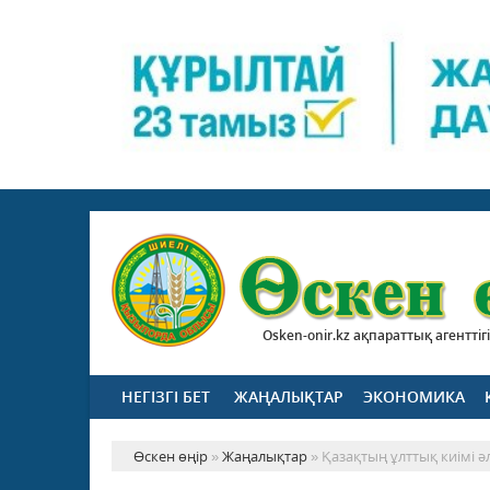
Osken-onir.kz ақпараттық агенттігі
НЕГІЗГІ БЕТ
ЖАҢАЛЫҚТАР
ЭКОНОМИКА
Өскен өңір
»
Жаңалықтар
» Қазақтың ұлттық киімі ә