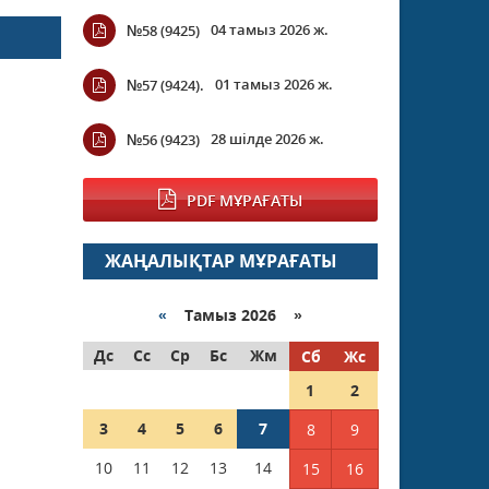
04 тамыз 2026 ж.
№58 (9425)
01 тамыз 2026 ж.
№57 (9424).
28 шілде 2026 ж.
№56 (9423)
PDF МҰРАҒАТЫ
ЖАҢАЛЫҚТАР МҰРАҒАТЫ
«
Тамыз 2026 »
Дс
Сс
Ср
Бс
Жм
Сб
Жс
1
2
3
4
5
6
7
8
9
10
11
12
13
14
15
16