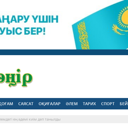
ҚОҒАМ
САЯСАТ
ОҚИҒАЛАР
ӘЛЕМ
ТАРИХ
СПОРТ
БЕЙ
лемдегі ең әдемі киім деп танылды