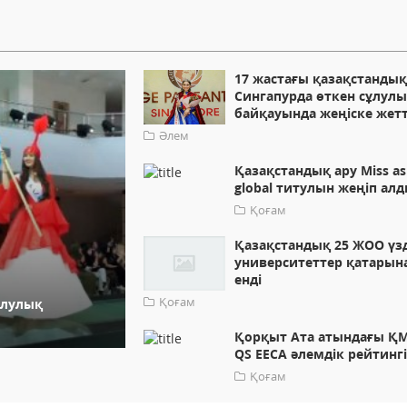
17 жастағы қазақстандық
Сингапурда өткен сұлул
байқауында жеңіске жетт
Әлем
Қазақстандық ару Miss as
global титулын жеңіп ал
Қоғам
Қазақстандық 25 ЖОО үз
университеттер қатарын
енді
Қоғам
ұлулық
Қорқыт Ата атындағы ҚМ
QS EECA әлемдік рейтинг
Қоғам