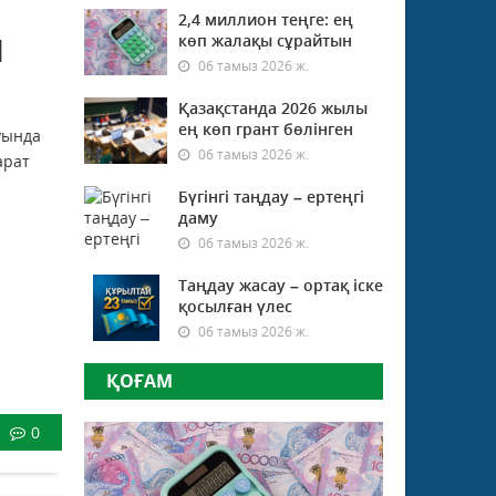
2,4 миллион теңге: ең
м
көп жалақы сұрайтын
06 тамыз 2026 ж.
Қазақстанда 2026 жылы
ең көп грант бөлінген
уында
06 тамыз 2026 ж.
арат
Бүгінгі таңдау – ертеңгі
даму
06 тамыз 2026 ж.
Таңдау жасау – ортақ іске
қосылған үлес
06 тамыз 2026 ж.
ҚОҒАМ
0