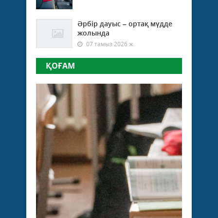
Әрбір дауыс – ортақ мүдде
жолында
07 тамыз 2026 ж.
ҚОҒАМ