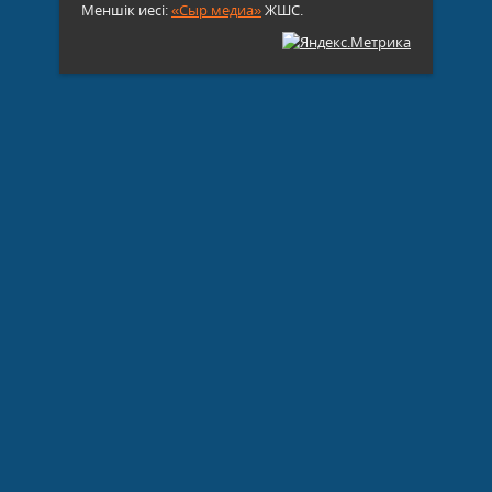
Меншік иесі:
«Сыр медиа»
ЖШС.