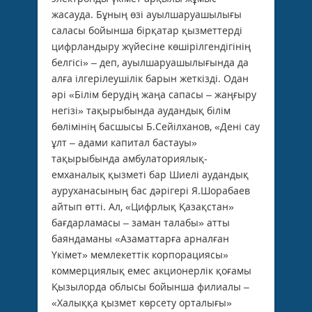
жасауда. Бұның өзі ауылшаруашылығы
саласы бойынша бірқатар қызметтерді
цифрландыру жүйесіне көшірілгендігінің
белгісі» – деп, ауылшаруашылығында да
алға ілгерілеушілік барын жеткізді. Одан
әрі «Білім берудің жаңа сапасы – жаңғыру
негізі» тақырыбында аудандық білім
бөлімінің басшысы Б.Сейілханов, «Дені сау
ұлт – адами капитал бастауы»
тақырыбында амбулаториялық-
емханалық қызметі бар Шиелі аудандық
ауруханасының бас дәрігері Я.Шорабаев
айтып өтті. Ал, «Цифрлық Қазақстан»
бағдарламасы – заман талабы» атты
баяндаманы «Азаматтарға арналған
Үкімет» мемлекеттік корпорациясы»
коммерциялық емес акционерлік қоғамы
Қызылорда облысы бойынша филиалы –
«Халыққа қызмет көрсету орталығы»