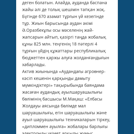
деген болатын. Алайда, ауданда баспана
жайы әлі де толық шешімін тапқан жоқ.
Бүгінде 670 азамат тұрғын үй кезегінде
тұр. Жиын барысында аудан әкімі
Ә.Оразбекұлы осы мәселенің жәй-
жапсарын айтып, қазіргі таңда жобалық
құны 825 млн. теңгенің 18 пәтерлі 4
тұрғын үйдің құжаттары республикалық
бюджеттен қаржы алуға жолданғандығын
хабарлады.
Актив жиынында «Аудандағы агроөнер­
кәсіп кешенін қарқынды дамыту
мүмкіндіктері» тақырыбында баяндама
жасаған аудандық ауылшаруашылығы
бөлімінің басшысы М.Мақаш: «Елбасы
Жолдауы аясында бөлімде мал
шаруашылығы, егін шаруашылығы және
ауыл шаруашылығы техникаларын тіркеу,
«дипломмен ауылға» жобалары барлығы
электронды үкімет арқылы жұмыс