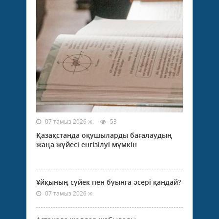
07 тамыз 2026 ж.
53
Қазақстанда оқушыларды бағалаудың
жаңа жүйесі енгізілуі мүмкін
Ұйқының сүйек пен буынға әсері қандай?
07 тамыз 2026 ж.