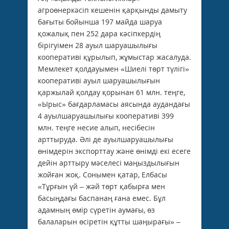
агроөнеркәсіп кешенін қарқынды дамыту
бағыты бойынша 197 майда шаруа
қожалық пен 252 дара кәсіпкердің
бірігуімен 28 ауыл шаруашылығы
кооперативі құрылып, жұмыстар жасалуда.
Мемлекет қолдауымен «Шиелі төрт түлігі»
кооперативі ауыл шаруашылығын
қаржылай қолдау қорынан 61 млн. теңге,
«Ырыс» бағдарламасы аясында аудандағы
4 ауылшаруашылығы кооперативі 399
млн. теңге несие алып, несібесін
арттыруда. Әлі де ауылшаруашылығы
өнімдерін экспорттау және өнімді екі есеге
дейін арттыру мәселесі маңыздылығын
жойған жоқ. Сонымен қатар, Елбасы
«Тұрғын үй – жәй төрт қабырға мен
басыңдағы баспанаң ғана емес. Бұл
адамның өмір сүретін аумағы, өз
балаларын өсіретін құтты шаңырағы» –