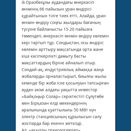
Ә.Оразбекұлы аудандағы өнеркәсіп
өнімінің 66 пайызын уран өндірісі
құрайтынын тілге тиек етті. Алайда, уран
өнімін өндіру соңғы жылдары бағаның
түсуіне байланысты 15-20 пайызға
төмендеп, өнеркәсіп өнімін өндіру көлемін
кері тартып тұр. Сондықтан, осы өндіріс
көлемін арттыру мақсатында орта және
кіші кәсіпкерлікті дамыту басты
мақсаттардың біріне айналып отыр.
Сондай-ақ, индустриялық аймаққа жаңа
жобаларды орналастырып, биылғы жылы
кемінде бір жоба іске қосылуын тапсырған
аудан әкімі алдағы уақытта инвестор
«Байқоңыр Солар» серіктестігі Сұлутөбе
мен Бірқазан елді мекендерінің
аралығында қуаттылығы 50 МВт күн
электр станциясының құрылысын салу
жоспарда бар екенін жеткізді.
Ал, «ақылды технологиялар»