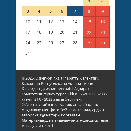
1
2
3
4
5
6
7
8
9
10
11
12
13
14
15
16
17
18
19
20
21
22
23
24
25
26
27
28
29
30
31
© 2026. Osken-onir.kz ақпараттық агенттігі.
Қазақстан Республикасы Ақпарат және
Қоғамдық даму министрлігі, Ақпарат
комитетінің тіркеу туралы № KZ66VPY00052385
куәлігі 21.07.2022 жылы берілген.
® Агенттік сайтында жарияланған барлық
мақалалар мен фото-бейне материалдардың
авторлық құқықтары қорғалған.
Материалдарды пайдаланған жағдайда сілтеме
жасалуы міндетті.