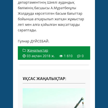
департаментінің Шиелі аудандық
бөлімінің басшысы А.Мұратбекұлы
Жолдауда көрсетілген басым бағыттар
бойынша атқарылып жатқан жұмыстар
легі мен алға қойылған мақсаттарды
сараптады.
Гүлнәр ДҮЙСЕБАЙ.
Жаңалықтар
03 ақпан 2018 ж.
1 610
0
ҰҚСАС ЖАҢАЛЫҚТАР: