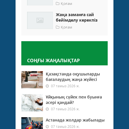
Қоғам
Жаңа заманға сай
бейімделу керекпіз
Қоғам
Пікір қалдыру
СОҢҒЫ ЖАҢАЛЫҚТАР
Қазақстанда оқушыларды
бағалаудың жаңа жүйесі
07 тамыз 2026 ж.
Ұйқының сүйек пен буынға
әсері қандай?
07 тамыз 2026 ж.
Астанада жолдар жабылады
07 тамыз 2026 ж.