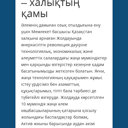
– халықтың
қамы
Әлемнің дамыған озық отыздығына ену
үшін Мемлекет басшысы Қазақстан
халқына арнаған Жолдауында
өнеркәсіптік революция дәуіріне
технологиялық, экономикалық және
әлеуметтік салалардағы жаңа мүмкіндіктер
мен қарқынды өзгерістер кезеңіне қадам
басатынымызды жеткізген болатын. Яғни,
жаңа технологияның қауқарымен жұмыс
істеу үрдісіміз бен азаматтық
құқықтарымыз, тіпті бала тәрбиесі де
түбегейлі өзгеруде. Жолдауда көрсетілген
10 мүмкіндік жаңа әлем
көшбасшыларының қатарына қосылу
жолындағы баспалдақтар болмақ.
Актив жиыны барысында аудан әкімі