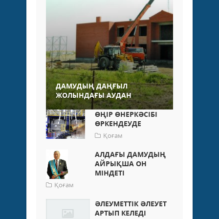
ДАМУДЫҢ ДАҢҒЫЛ
ЖОЛЫНДАҒЫ АУДАН
ӨҢІР ӨНЕРКӘСІБІ
ӨРКЕНДЕУДЕ
Қоғам
АЛДАҒЫ ДАМУДЫҢ
АЙРЫҚША ОН
МІНДЕТІ
Қоғам
ӘЛЕУМЕТТІК ӘЛЕУЕТ
АРТЫП КЕЛЕДІ