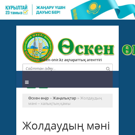
Osken-onir.kz ақпараттық агенттігі
Өскен өңір
»
Жаңалықтар
» Жолдаудың
мәні – халықтың қамы
Жолдаудың мәні