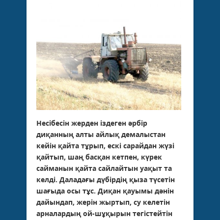
Несібесін жерден іздеген әрбір
диқанның алты айлық демалыстан
кейін қайта тұрып, ескі сарайдан жүзі
қайтып, шаң басқан кетпен, күрек
сайманын қайта сайлайтын уақыт та
келді. Даладағы дүбірдің қыза түсетін
шағыда осы тұс. Диқан қауымы дәнін
дайындап, жерін жыртып, су келетін
арналардың ой-шұқырын тегістейтін