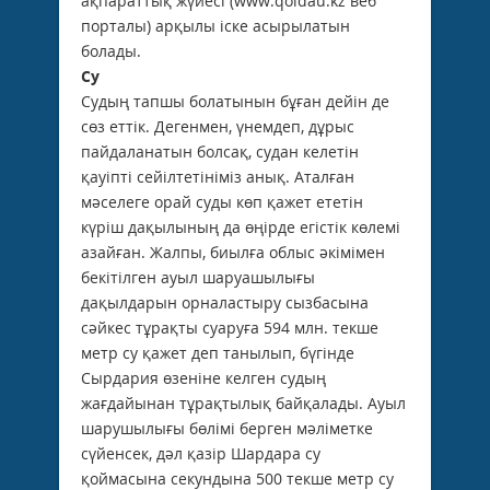
ақпараттық жүйесі (www.qoldau.kz веб
порталы) арқылы іске асырылатын
болады.
Су
Судың тапшы болатынын бұған дейін де
сөз еттік. Дегенмен, үнемдеп, дұрыс
пайдаланатын болсақ, судан келетін
қауіпті сейілтетініміз анық. Аталған
мәселеге орай суды көп қажет ететін
күріш дақылының да өңірде егістік көлемі
азайған. Жалпы, биылға облыс әкімімен
бекітілген ауыл шаруашылығы
дақылдарын орналастыру сызбасына
сәйкес тұрақты суаруға 594 млн. текше
метр су қажет деп танылып, бүгінде
Сырдария өзеніне келген судың
жағдайынан тұрақтылық байқалады. Ауыл
шарушылығы бөлімі берген мәліметке
сүйенсек, дәл қазір Шардара су
қоймасына секундына 500 текше метр су