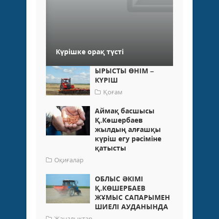
Күрішке орақ түсті
ЫРЫСТЫ ӨНІМ –
КҮРІШ
Қоғам
Аймақ басшысы
Қ.Көшербаев
жылдың алғашқы
күріш егу рәсіміне
қатысты
Оқиғалар
ОБЛЫС ӘКІМІ
Қ.КӨШЕРБАЕВ
ЖҰМЫС САПАРЫМЕН
ШИЕЛІ АУДАНЫНДА
Жаңалықтар