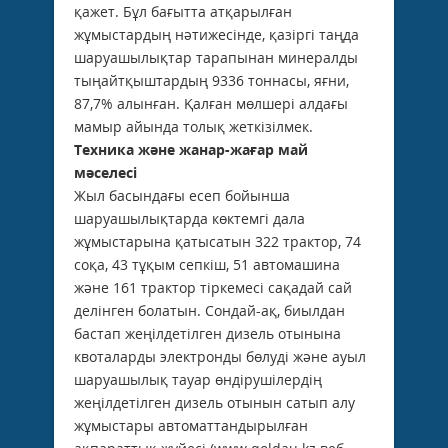
қажет. Бұл бағытта атқарылған
жұмыстардың нәтижесінде, қазіргі таңда
шаруашылықтар тарапынан минералды
тыңайтқыштардың 9336 тоннасы, яғни,
87,7% алынған. Қалған мөлшері алдағы
мамыр айында толық жеткізілмек.
Техника және жанар-жағар май
мәселесі
Жыл басындағы есеп бойынша
шаруашылықтарда көктемгі дала
жұмыстарына қатысатын 322 трактор, 74
соқа, 43 тұқым сепкіш, 51 автомашина
және 161 трактор тіркемесі сақадай сай
делінген болатын. Сондай-ақ, биылдан
бас­тап жеңілдетілген дизель отынына
квоталарды электронды бөлуді және ауыл
шаруашылық тауар өндірушілердің
жеңілдетілген дизель отынын сатып алу
жұмыстары автоматтандырылған