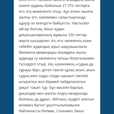
Шиелі ауданы бойынша 27 372 гектарға
егіс егу межеленіп отыр. Бұл өткен жылғы
жалпы егіс көлемімен салыстырғанда
едәуір аз екендігін байқатты. Нақтылап
айтар болсақ, биыл аудан
диқаншыларының жұмысы 320 гектар
жерге қысқарған. Ал, егіс көлемінің азаю
себебін аудандық ауыл шаруашылығы
бөлімінің мамандары ағымдағы жылы
ауданда су көлемінің тапшы болатынымен
түсіндіріп отыр. Иә, қазекемнің «судың да
сұрауы бар» деген сөзіне құлақ асып, ағын
судың өзін оңды-солды шашып-төкпей,
ысырапқа жол бермей пайдаланатын
уақыт тақап тұр. Бұл мәселе барлық
диқандар мен жалпы елдің назарында
болғаны да дұрыс. Өйткені, күздегі алатын
өніміміз бүгінгі ұқыптылығымызға
байланысты болмақ. Сонымен, биыл