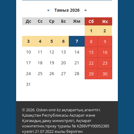
«
Тамыз 2026 »
Дс
Сс
Ср
Бс
Жм
Сб
Жс
1
2
3
4
5
6
7
8
9
10
11
12
13
14
15
16
17
18
19
20
21
22
23
24
25
26
27
28
29
30
31
© 2026. Osken-onir.kz ақпараттық агенттігі.
Қазақстан Республикасы Ақпарат және
Қоғамдық даму министрлігі, Ақпарат
комитетінің тіркеу туралы № KZ66VPY00052385
куәлігі 21.07.2022 жылы берілген.