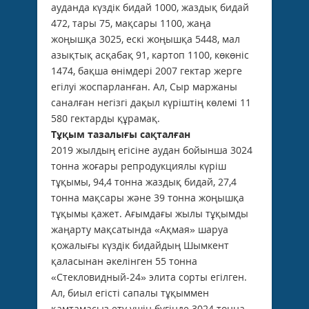
ауданда күздік бидай 1000, жаздық бидай
472, тары 75, мақсары 1100, жаңа
жоңышқа 3025, ескі жоңышқа 5448, мал
азықтық асқабақ 91, картоп 1100, көкөніс
1474, бақша өнімдері 2007 гектар жерге
егілуі жоспарланған. Ал, Сыр маржаны
саналған негізгі дақыл күріштің көлемі 11
580 гектарды құрамақ.
Тұқым тазалығы сақталған
2019 жылдың егісіне аудан бойынша 3024
тонна жоғары репродукциялы күріш
тұқымы, 94,4 тонна жаздық бидай, 27,4
тонна мақсары және 39 тонна жоңышқа
тұқымы қажет. Ағымдағы жылы тұқымды
жаңарту мақсатында «Ақмая» шаруа
қожалығы күздік бидайдың Шымкент
қаласынан әкелінген 55 тонна
«Стекловидный-24» элита сорты егілген.
Ал, биыл егісті сапалы тұқыммен
қамтамасыз ету үшін бүгінде 3024 тонна