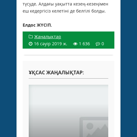
түсуде. Алдағы уақытта кезең-кезеңімен
еш кедергісіз келетіні де белгілі болды.
Елдос ЖҮСІП.
Жаңалықтар
16 сәуір 2019 ж.
1 636
0
ҰҚСАС ЖАҢАЛЫҚТАР: