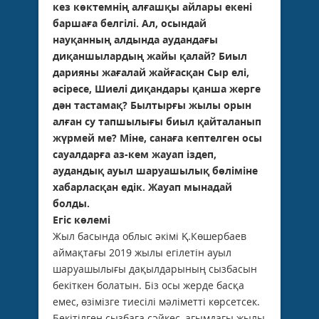
кез көктемнің алғашқы айлары екені
баршаға белгілі. Ал, осындай
науқанның алдында аудандағы
диқаншылардың жайы қалай? Биыл
дарияны жағалай жайғасқан Сыр елі,
әсіресе, Шиелі диқандары қанша жерге
дән тастамақ? Былтырғы жылы орын
алған су тапшылығы биыл қайталанып
жүрмей ме? Міне, санаға кептелген осы
сауалдарға аз-кем жауап іздеп,
аудандық ауыл шаруашылық бөліміне
хабарласқан едік. Жауап мынадай
болды.
Егіс көлемі
Жыл басында облыс әкімі Қ.Көшербаев
аймақтағы 2019 жылы егілетін ауыл
шаруашылығы дақылдарының сызбасын
бекіткен болатын. Біз осы жерде басқа
емес, өзімізге тиесілі мәліметті көрсетсек.
Бекітілген сызбаға сәйкес, ағымдағы жылы