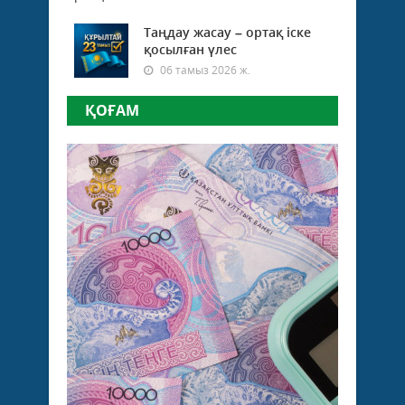
Таңдау жасау – ортақ іске
қосылған үлес
06 тамыз 2026 ж.
ҚОҒАМ