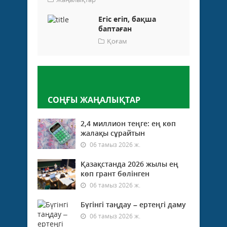
Егіс егіп, бақша
баптаған
Қоғам
Пікір қалдыру
СОҢҒЫ ЖАҢАЛЫҚТАР
2,4 миллион теңге: ең көп
жалақы сұрайтын
06 тамыз 2026 ж.
Қазақстанда 2026 жылы ең
көп грант бөлінген
06 тамыз 2026 ж.
Бүгінгі таңдау – ертеңгі даму
06 тамыз 2026 ж.