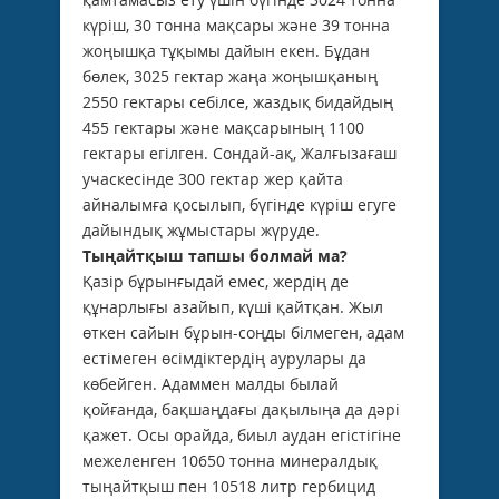
күріш, 30 тонна мақсары және 39 тонна
жоңышқа тұқымы дайын екен. Бұдан
бөлек, 3025 гектар жаңа жоңышқаның
2550 гектары себілсе, жаздық бидайдың
455 гектары және мақсарының 1100
гектары егілген. Сондай-ақ, Жалғызағаш
учаскесінде 300 гектар жер қайта
айналымға қосылып, бүгінде күріш егуге
дайындық жұмыстары жүруде.
Тыңайтқыш тапшы болмай ма?
Қазір бұрынғыдай емес, жердің де
құнарлығы азайып, күші қайтқан. Жыл
өткен сайын бұрын-соңды білмеген, адам
естімеген өсімдіктердің аурулары да
көбейген. Адаммен малды былай
қойғанда, бақшаңдағы дақылыңа да дәрі
қажет. Осы орайда, биыл аудан егістігіне
межеленген 10650 тонна минералдық
тыңайтқыш пен 10518 литр гербицид