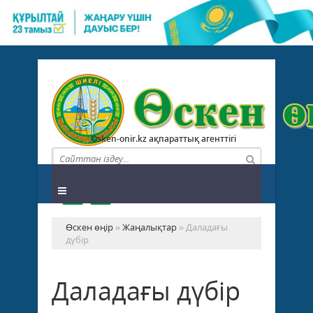
Osken-onir.kz ақпараттық агенттігі
Өскен өңір
»
Жаңалықтар
» Даладағы
дүбір
Даладағы дүбір