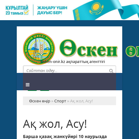
Osken-onir.kz ақпараттық агенттігі
Өскен өңір
»
Спорт
» Ақ жол, Асу!
Ақ жол, Асу!
Барша
қазақ жанкүйері 10 наурызда