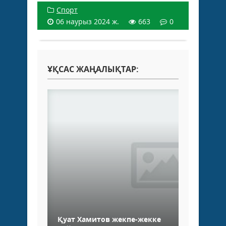
Спорт
06 наурыз 2024 ж.
663
0
ҰҚСАС ЖАҢАЛЫҚТАР:
Қуат Хамитов жекпе-жекке