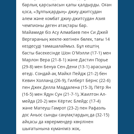
барлық қарсыласын қапы қалдырды. Оған
қоса, «Зұлпықардың» джиу-джитсудан
әлем және комбат джиу-джитсудан Азия
чемпионы деген атақтары бар.
Майамиде біз Асу Алмабаев пен Си Джей
Вергараның жекпе-жегінен бөлек, тағы 14
кездесуді тамашалаймыз. Бұл кештің
басты бәсекесінде Шон О’Мэлли (17-1) мен
Мар­лон Вера (21-8-1) және Дастин Порье
(29-8) мен Бенуа Сен-Дени (13-1) арасында
өтеді. Сондай-ақ Майкл Пейдж (21-2) бен
Кевин Холланд (26-9), Гилберт Бёрнс (22-6)
пен Джек Делла Маддалена (15-3), Пётр Ян
(16-5) мен Ядун Сун (21-7-1), Жаилтон Ал­
мейда (20-2) мен Кёртис Блейдс (17-4)
және Ма­теуш Гамрот (23-2) пен Рафаэль
дос Аньос сынды саң­лақтардың да (32-15)
айқасы да көрер­мен­дер көңілінен
шығатынына күмәніміз жоқ.