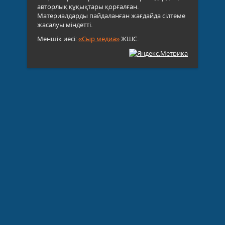
авторлық құқықтары қорғалған.
Материалдарды пайдаланған жағдайда сілтеме
жасалуы міндетті.
Меншік иесі:
«Сыр медиа»
ЖШС.