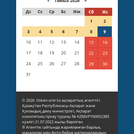
«
Тамыз 2026 »
Дс
Сс
Ср
Бс
Жм
Сб
Жс
1
2
3
4
5
6
7
8
9
10
11
12
13
14
15
16
17
18
19
20
21
22
23
24
25
26
27
28
29
30
31
© 2026. Osken-onir.kz ақпараттық агенттігі.
Қазақстан Республикасы Ақпарат және
Қоғамдық даму министрлігі, Ақпарат
комитетінің тіркеу туралы № KZ66VPY00052385
куәлігі 21.07.2022 жылы берілген.
® Агенттік сайтында жарияланған барлық
мақалалар мен фото-бейне материалдардың