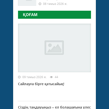
08 тамыз 2026 ж.
ҚОҒАМ
09 тамыз 2026 ж.
44
Сайлауға бірге қатысайық!
Сіздің таңдауыңыз – ел болашағына үлес