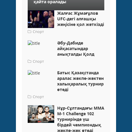
қайта оралады
Жалғас Жұмағұлов
UFC-дегі алғашқы
жеңісіне қол жеткізді
Спорт
Әбу-Дабиде
айқасатындар
анықталды Қолд
Спорт
Батыс Қазақстанда
аралас жекпе-жектен
халықаралық турнир
өтеді
Спорт
Нұр-Сұлтандағы ММА
M-1 Challenge 102
турнирінде үш
бірдей чемпиондық
жекпе-жек өтеді