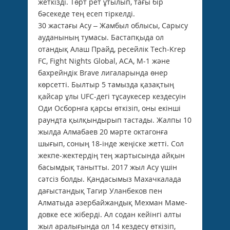
жеткізді. Төрт рет ұтылып, тағы бір
бәсекеде тең есеп тіркелді.
30 жастағы Асу – Жамбыл облысы, Сарысу
ауданының тумасы. Бастапқыда ол
отандық Алаш Прайд, ресейлік Tech-Krep
FC, Fight Nights Global, АСА, М-1 және
бахрейндік Brave лигаларында өнер
көрсетті. Былтыр 5 тамызда қазақтың
қайсар ұлы UFC-дегі тұсаукесер кездесуін
Оди Осборнға қарсы өткізіп, оны екінші
раундта қылқындырып тас­тады. Жалпы 10
жылда Алмабаев 20 мәр­те октагонға
шығып, соның 18-інде жеңіс­ке жетті. Сол
жекпе-жектердің тең жарты­сында айқын
басымдық танытты. 2017 жыл Асу үшін
сәтсіз болды. Қандасымыз Махачкалада
дағыстандық Тагир Уланбеков пен
Алматыда әзербайжандық Мехман Маме­
довке есе жіберді. Ал содан кейінгі алты
жыл аралығында ол 14 кездесу өткізіп,