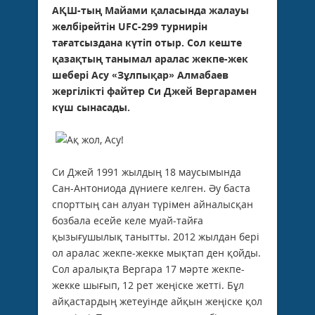
АҚШ-тың Майами қаласында жалауы
желбірейтін UFC-299 турнирін
тағатсыздана күтіп отыр. Сол кеште
қазақтың тан
ы
мал аралас жекпе-жек
шебері Асу «Зұлпықар» Алмабаев
жергілікті файтер Си Джей Вергарамен
күш сынасады.
Си Джей 1991 жылдың 18 маусымында
Сан-Антониода дүниеге келген. Әу баста
спорттың сан алуан түрімен айналысқан
бозбала есейе келе муай-тайға
қызығушылық танытты. 2012 жылдан бері
ол аралас жекпе-жекке мықтап ден қойды.
Сол аралықта Вергара 17 мәрте жекпе-
жекке шығып, 12 рет жеңіске жетті. Бұл
айқастардың жетеуінде айқын жеңіске қол