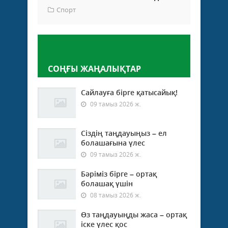
Спорт
Пікір қалдыру
СОҢҒЫ ЖАҢАЛЫҚТАР
Сайлауға бірге қатысайық!
09 тамыз 2026 ж.
Сіздің таңдауыңыз – ел
болашағына үлес
09 тамыз 2026 ж.
Бәріміз бірге – ортақ
болашақ үшін
08 тамыз 2026 ж.
Өз таңдауыңды жаса – ортақ
іске үлес қос